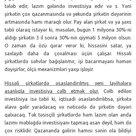
tələb edir, lazım gələndə investisiya edir və s. Yəni
şirkətin çox qazanmasında və yekunda şirkətin dəyərinin
artmasında hamı maraqlı olur. Pay alan şirkət və ya şəxs
təbii olaraq istəyər ki, məsələn, bugün 1 milyona 30%-ni
aldığı şirkətin 3 il sonra 30%-nin qiyməti 5 milyon olsun.
O zaman da özü qərar verər ki, hissəsini satar, ya
saxlayıb daha da çoxalması üçün çalışar. Hissəli
şirkətlərdə səhvlər bağışlanmır, işi bacarmayanı həmən
dəyişirlər, ölçü mexanizmləri yaxşı işləyir.
Hissəli şirkətlərdə əsaslandırılmış yeni layihələrə
asanlıqla investisiya cəlb etmək olur.
Cəlb edilən
investisiya isə təbii ki, iqtisadi əsaslandırılıbsa, şirkətə
əlavə gəlir yaradacaq və nəticədə də şirkətin dəyəri
qalxacaq. Tək təsisçili şirkətlərdə həm lazım olan anda
lazımı məbləğdə investisiyanı tapmaq asan deyil, həm də
çox risklidir. Qazananda gəlirin hamısı sənin ola bildiyi