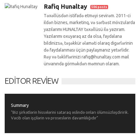
Rafiq Hunaltay
506 posts
Təxəllüsdən istifadə etməyi sevirəm. 2011-ci
ildən biznes, marketinq, və sərbəst mövzularda
yazılarımı HUNALTAY təxəllüsü ilə yazıram.
Yazılarımı oxuyaraq az da olsa, faydalana
bildinizsə, təşəkkür əlaməti olaraq digərlərinin
də faydalanması üçün paylaşmanız yetərlidir.
Rəy və təkliflərinizi rafiq@hunaltay.com mail
ünvanında görməkdən məmnun olaram.
EDITOR REVIEW
Summary
"Biz şirkətlərin hissələrini sataraq əslində onları ölümsüzləşdiririk.
Vacib olan işçilərin və proseslərin davamlılığıdır"