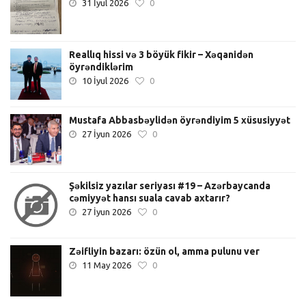
31 İyul 2026
0
Reallıq hissi və 3 böyük fikir – Xəqanidən
öyrəndiklərim
10 İyul 2026
0
Mustafa Abbasbəylidən öyrəndiyim 5 xüsusiyyət
27 İyun 2026
0
Şəkilsiz yazılar seriyası #19 – Azərbaycanda
cəmiyyət hansı suala cavab axtarır?
27 İyun 2026
0
Zəifliyin bazarı: özün ol, amma pulunu ver
11 May 2026
0