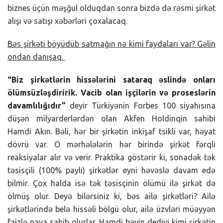
biznes üçün məşğul olduqdan sonra bizdə də rəsmi şirkət
alışı və satışı xəbərləri çoxalacaq.
Bəs şirkəti böyüdüb satmağın nə kimi faydaları var? Gəlin
ondan danışaq.
“Biz şirkətlərin hissələrini sataraq əslində onları
ölümsüzləşdiririk. Vacib olan işçilərin və proseslərin
davamlılığıdır”
deyir Türkiyənin Forbes 100 siyahısına
düşən milyarderlərdən olan Akfen Holdinqin sahibi
Hamdi Akın. Bəli, hər bir şirkətin inkişaf tsikli var, həyat
dövrü var. O mərhələlərin hər birində şirkət fərqli
reaksiyalar alır və verir. Praktika göstərir ki, sonadək tək
təsisçili (100% paylı) şirkətlər eyni həvəslə davam edə
bilmir. Çox halda isə tək təsisçinin ölümü ilə şirkət də
ölmüş olur. Deyə bilərsiniz ki, bəs ailə şirkətləri? Ailə
şirkətlərində belə hissəli bölgü olur, ailə üzvləri müəyyən
faizlə paya sahib olurlar. Hamdi bəyin dediyi kimi şirkətin