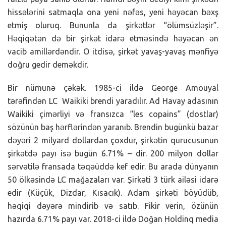
hissələrini satmaqla ona yeni nəfəs, yeni həyəcan bəxş
etmiş oluruq. Bununla da şirkətlər “ölümsüzləşir”.
Həqiqətən də bir şirkət idarə etməsində həyəcan ən
vacib amillərdəndir. O itdisə, şirkət yavaş-yavaş mənfiyə
doğru gedir deməkdir.
Bir nümunə çəkək. 1985-ci ildə George Amouyal
tərəfindən LC Waikiki brendi yaradılır. Ad Havay adasının
Waikiki çimərliyi və fransızca “les copains” (dostlar)
sözünün baş hərflərindən yaranıb. Brendin bugünkü bazar
dəyəri 2 milyard dollardan çoxdur, şirkətin qurucusunun
şirkətdə payı isə bugün 6.71% – dir. 200 milyon dollar
sərvətilə fransada təqəüddə kef edir. Bu arada dünyanın
50 ölkəsində LC mağazaları var. Şirkəti 3 türk ailəsi idarə
edir (Küçük, Dizdar, Kısacık). Adam şirkəti böyüdüb,
həqiqi dəyərə mindirib və satıb. Fikir verin, özünün
hazırda 6.71% payı var. 2018-ci ildə Doğan Holdinq media