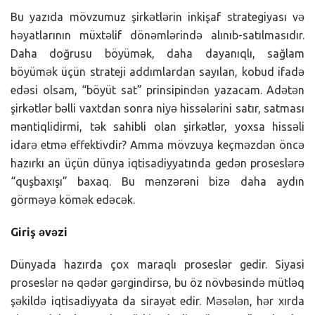
Bu yazıda mövzumuz şirkətlərin inkişaf strategiyası və
həyatlarının müxtəlif dönəmlərində alınıb-satılmasıdır.
Daha doğrusu böyümək, daha dayanıqlı, sağlam
böyümək üçün strateji addımlardan sayılan, kobud ifadə
edəsi olsam, “böyüt sat” prinsipindən yazacam. Adətən
şirkətlər bəlli vaxtdan sonra niyə hissələrini satır, satması
məntiqlidirmi, tək sahibli olan şirkətlər, yoxsa hissəli
idarə etmə effektivdir? Amma mövzuya keçməzdən öncə
hazırkı an üçün dünya iqtisadiyyatında gedən proseslərə
“quşbaxışı” baxaq. Bu mənzərəni bizə daha aydın
görməyə kömək edəcək.
Giriş əvəzi
Dünyada hazırda çox maraqlı proseslər gedir. Siyasi
proseslər nə qədər gərgindirsə, bu öz növbəsində mütləq
şəkildə iqtisadiyyata da sirayət edir. Məsələn, hər xırda