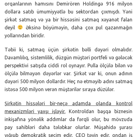
orqanlarının hamısını Demirören Holdingə 916 milyon
dollara satıb ümumiyyətlə bu sektordan çıxmışdı. Yəni
şirkət satmaq və ya bir hissəsini satmaq xəyanət falan
deyil
Əksinə böyüməyin, daha çox pul qazanmağın
yollarından biridir.
Təbii ki, satmaq üçün şirkətin bəlli dəyəri olmalıdır.
Davamlılıq, sistemlilik, düzgün müştəri portfeli və gələcək
perspektivi satışda ciddi rol oynayır. Pulla ölçülə bilən və
ölçülə bilməyən dəyərlər var. Şirkət var ki, onun adının
dəyəri 500 milyon dollardır. Heç nə etməyib adını satmaq
istəsə 500 milyon verən müştərilər sıraya düzülər.
Şirkətin hissələri bir-neçə adamda olanda kontrol
mexanizmləri yaxşı işləyir.
Kontroldan başqa biznesin
inkişafına yönəlik addımlar da fərqli olur, bu mövzuda
pay sahibləri daha tələbkar olurlar. Müşahidə şurası
yığışıb demokratik seçim edir, CEO təyin edir, ondan iş