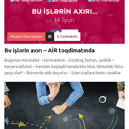
Müştəri Davranışları
0 Comments
Bu işlərin axırı – AİR təqdimatında
Bugünün mövzuları: – Koronavirus – Dostluq, biznes, şəriklik –
Karyera pillələri – haradan başlayıb harada bitə bilər, bilməlidir, bilsə
yaxşı olar?! – Biznesdə etik dəyərlər – Sizin suallara bizim cavablar