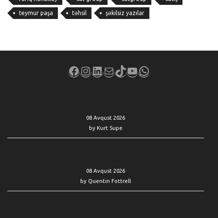
teymur paşa
təhsil
şəkilsiz yazılar
Facebook
Instagram
LinkedIn
Mail
TikTok
YouTube
WhatsApp
Don’t worry about what other people have saved for retirement.
Here’s how to find your perfect number.
08 Avqust 2026
by Kurt Supe
‘My wife and I are both retired’: Do we dip into our $2.3 million
fund to pay off our $300,000 mortgage at 2.9%?
08 Avqust 2026
by Quentin Fottrell
I’m an unemployed software developer who is skeptical of AI.
Can I still find a job in tech?