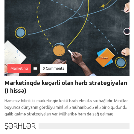
Marketinq
0 Comments
Marketinqdə keçərli olan hərb strategiyaları
(I hissə)
Hamımız bilirik ki, marketinqin kökü hərb elmi ilə sıx bağlıdır. Minillər
boyunca dünyanın gördüyü minlərlə müharibədə elə bir o qədər də
qalib gəlmə strategiyaları var. Müharibə həm də sağ qalmaq
ŞƏRHLƏR