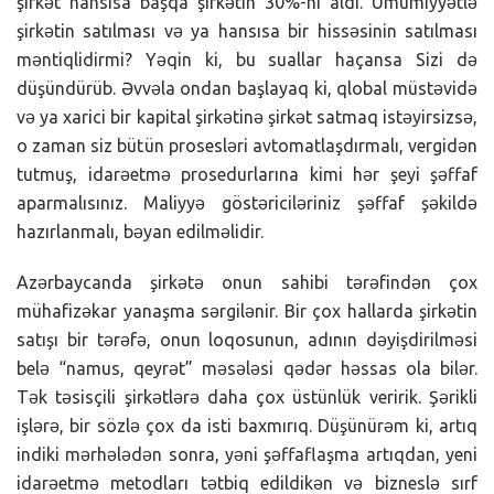
şirkət hansısa başqa şirkətin 30%-ni aldı. Ümumiyyətlə
şirkətin satılması və ya hansısa bir hissəsinin satılması
məntiqlidirmi? Yəqin ki, bu suallar haçansa Sizi də
düşündürüb. Əvvəla ondan başlayaq ki, qlobal müstəvidə
və ya xarici bir kapital şirkətinə şirkət satmaq istəyirsizsə,
o zaman siz bütün prosesləri avtomatlaşdırmalı, vergidən
tutmuş, idarəetmə prosedurlarına kimi hər şeyi şəffaf
aparmalısınız. Maliyyə göstəriciləriniz şəffaf şəkildə
hazırlanmalı, bəyan edilməlidir.
Azərbaycanda şirkətə onun sahibi tərəfindən çox
mühafizəkar yanaşma sərgilənir. Bir çox hallarda şirkətin
satışı bir tərəfə, onun loqosunun, adının dəyişdirilməsi
belə “namus, qeyrət” məsələsi qədər həssas ola bilər.
Tək təsisçili şirkətlərə daha çox üstünlük veririk. Şərikli
işlərə, bir sözlə çox da isti baxmırıq. Düşünürəm ki, artıq
indiki mərhələdən sonra, yəni şəffaflaşma artıqdan, yeni
idarəetmə metodları tətbiq edildikən və bizneslə sırf