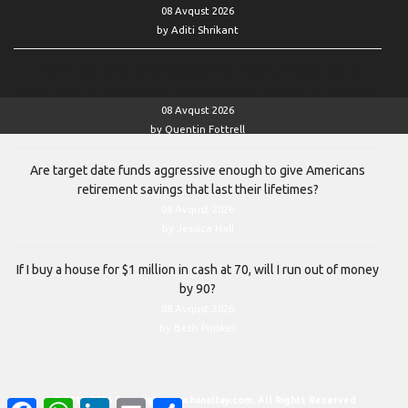
08 Avqust 2026
by Aditi Shrikant
‘I don’t wish to be cold-hearted’: My elderly relative can no
longer care for himself. Am I wrong to leave his care to the state?
08 Avqust 2026
by Quentin Fottrell
Are target date funds aggressive enough to give Americans
retirement savings that last their lifetimes?
08 Avqust 2026
by Jessica Hall
If I buy a house for $1 million in cash at 70, will I run out of money
by 90?
08 Avqust 2026
by Beth Pinsker
© 2011–2026 Copyright www.hunaltay.com. All Rights Reserved
Facebook
WhatsApp
LinkedIn
Email
Share