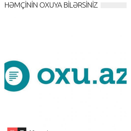
HƏMÇININ OXUYA BILƏRSINIZ