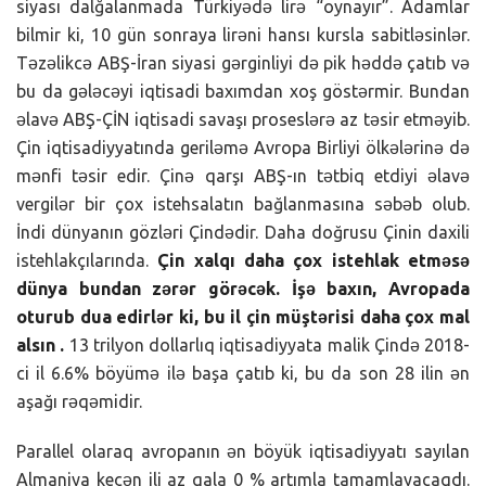
siyası dalğalanmada Türkiyədə lirə “oynayır”. Adamlar
bilmir ki, 10 gün sonraya lirəni hansı kursla sabitləsinlər.
Təzəlikcə ABŞ-İran siyasi gərginliyi də pik həddə çatıb və
bu da gələcəyi iqtisadi baxımdan xoş göstərmir. Bundan
əlavə ABŞ-ÇİN iqtisadi savaşı proseslərə az təsir etməyib.
Çin iqtisadiyyatında geriləmə Avropa Birliyi ölkələrinə də
mənfi təsir edir. Çinə qarşı ABŞ-ın tətbiq etdiyi əlavə
vergilər bir çox istehsalatın bağlanmasına səbəb olub.
İndi dünyanın gözləri Çindədir. Daha doğrusu Çinin daxili
istehlakçılarında.
Çin xalqı daha çox istehlak etməsə
dünya bundan zərər görəcək. İşə baxın, Avropada
oturub dua edirlər ki, bu il çin müştərisi daha çox mal
alsın .
13 trilyon dollarlıq iqtisadiyyata malik Çində 2018-
ci il 6.6% böyümə ilə başa çatıb ki, bu da son 28 ilin ən
aşağı rəqəmidir.
Parallel olaraq avropanın ən böyük iqtisadiyyatı sayılan
Almaniya keçən ili az qala 0 % artımla tamamlayacaqdı.