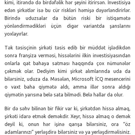
kimi, itirəndə də birdəfəlik hər şeyini itirirsən. İnvestisiya
edən şirkətlər isə bu cür riskləri həmişə dəyərləndirirlər.
Birində uduzsalar da bütün riski bir istiqamətə
yönləndirmədikləri üçün digər variantda şanslarını
yoxlayırlar.
Tək təsisçinin şirkəti təsis edib bir müddət işlədikdən
sonra franşiza verməsi, hissələrini ilkin investisiyasından
onlarla qat bahaya satması haqqında çox nümunələr
çəkmək olar. Dediyim kimi şirkət alımlarında uda da
bilərsiniz, uduza da. Məsələn, Microsoft İCQ mesencerini
o vaxt baha qiymətə aldı, amma illər sonra aldığı
qiymətin yarısına belə sata bilmədi. Belə hallar da olur.
Bir də səhv bilinən bir fikir var ki, şirkətdən hissə almaq,
şirkəti idarə etmək deməkdir. Xeyr, hissə almaq o demək
deyil ki, onun hər işinə qarışa bilərsiniz, ora “öz
adamlarınızı” yerləşdirə bilərsiniz və ya yerləşdirməlisiniz.