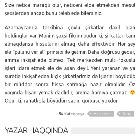
Sizə nəticə maraqlı olur, nəticəni əldə etməkdən məsul
şəxslərdən ancaq bunu tələb edə bilərsiniz.
Azərbaycanda tərkibinə çoxlu şirkətlər daxil olan
holdinqlər var. Mənim şəxsi fikrim budur ki, şirkətləri tam
almaqdansa hissələrini almaq daha effektivdir. Hər şey
elə “pulunu ver al” prinsipi ilə getmir. Daha doğrusu gedər,
amma inkişaf edə bilməz. Tək mərkəzdən multi-fokuslu
işləri idarə etmək elə də asan deyil. Yeni yaranan və ya
sürətlə inkişaf edən kiçik şirkətlərimiz də işlərini böyüdüb
bir müddət sonra hissə satmağa hazır olmalıdır. Öz
yağında bişən yemək dadlıdır, amma hamıya çatmaz.
Odur ki, rahatlıqla böyüdün satın, qorxusu yoxdur.
Kateqoriya
Marketinq
Satış
YAZAR HAQQINDA