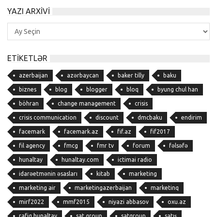
YAZI ARXIVI
Yazı
Arxivi
ETIKETLƏR
azerbaijan
azərbaycan
baker tilly
baku
biznes
blog
blogger
bloq
byung chul han
böhran
change management
crisis
crisis communication
discount
dmcbaku
endirim
facemark
facemark.az
fif.az
fif2017
fil agency
fmcg
fmr tv
forum
fəlsəfə
hunaltay
hunaltay.com
ictimai radio
idarəetmənin əsasları
kitab
marketing
marketing air
marketingazerbaijan
marketinq
mirf2022
mmf2015
niyazi abbasov
oxu.az
rafiq hunaltay
sat group
satgroup
satış