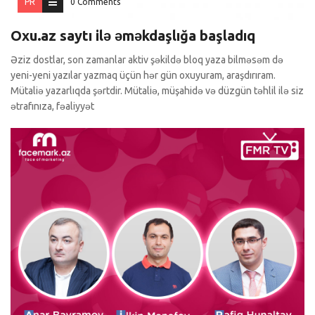
PR
0 Comments
Oxu.az saytı ilə əməkdaşlığa başladıq
Əziz dostlar, son zamanlar aktiv şəkildə bloq yaza bilməsəm də
yeni-yeni yazılar yazmaq üçün hər gün oxuyuram, araşdırıram.
Mütaliə yazarlıqda şərtdir. Mütaliə, müşahidə və düzgün təhlil ilə siz
ətrafınıza, fəaliyyət