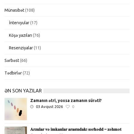
Münasibət
(108)
İntervyular
(17)
Köşə yazıları
(76)
Resenziyalar
(11)
Sərbəst
(66)
Tədbirlər
(72)
ƏN SON YAZILAR
Zamanın ətri, yoxsa zamanın sürəti?
03 Avqust 2026
0
𝐀𝐫𝐳𝐮𝐥𝐚𝐫 𝐯ə 𝐢𝐦𝐤𝐚𝐧𝐥𝐚𝐫 𝐚𝐫𝐚𝐬ı𝐧𝐝𝐚𝐤ı 𝐬ə𝐫𝐡ə𝐝𝐝 – 𝐳ə𝐡𝐦ə𝐭