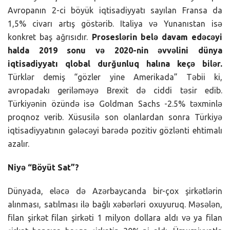
Avropanın 2-ci böyük iqtisadiyyatı sayılan Fransa da
1,5% civarı artış göstərib. Italiya və Yunanıstan isə
konkret baş ağrısıdır.
Proseslərin belə davam edəcəyi
halda 2019 sonu və 2020-nin əvvəlini dünya
iqtisadiyyatı qlobal durğunluq halına keçə bilər.
Türklər demiş “gözler yine Amerikada” Təbii ki,
avropadakı geriləməyə Brexit də ciddi təsir edib.
Türkiyənin özündə isə Goldman Sachs -2.5% təxminlə
proqnoz verib. Xüsusilə son olanlardan sonra Türkiyə
iqtisadiyyatının gələcəyi barədə pozitiv gözlənti ehtimalı
azalır.
Niyə “Böyüt Sat”?
Dünyada, eləcə də Azərbaycanda bir-çox şirkətlərin
alınması, satılması ilə bağlı xəbərləri oxuyuruq. Məsələn,
filan şirkət filan şirkəti 1 milyon dollara aldı və ya filan