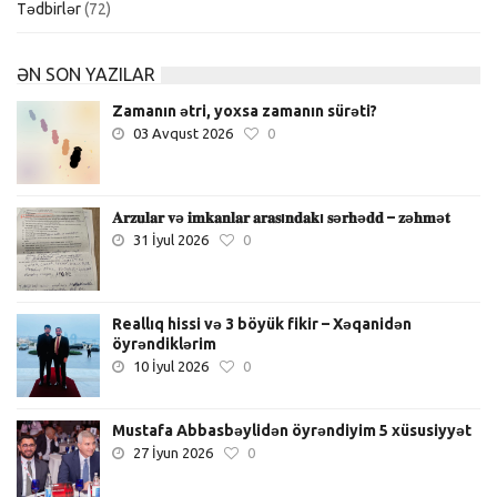
Tədbirlər
(72)
ƏN SON YAZILAR
Zamanın ətri, yoxsa zamanın sürəti?
03 Avqust 2026
0
𝐀𝐫𝐳𝐮𝐥𝐚𝐫 𝐯ə 𝐢𝐦𝐤𝐚𝐧𝐥𝐚𝐫 𝐚𝐫𝐚𝐬ı𝐧𝐝𝐚𝐤ı 𝐬ə𝐫𝐡ə𝐝𝐝 – 𝐳ə𝐡𝐦ə𝐭
31 İyul 2026
0
Reallıq hissi və 3 böyük fikir – Xəqanidən
öyrəndiklərim
10 İyul 2026
0
Mustafa Abbasbəylidən öyrəndiyim 5 xüsusiyyət
27 İyun 2026
0