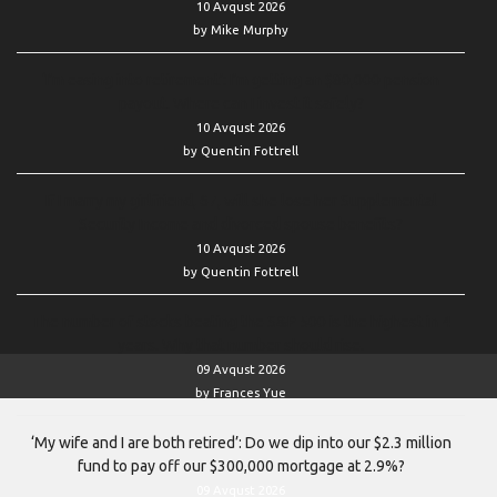
10 Avqust 2026
by Mike Murphy
‘I’m easing into retirement’: I’m getting an $80,000 pension
payout. Where can I invest it safely?
10 Avqust 2026
by Quentin Fottrell
If I marry my girlfriend, 67, will she lose her Supplemental
Security Income and divorced spouse benefits?
10 Avqust 2026
by Quentin Fottrell
The number of stocks beating the S&P 500 is the highest in 4
years. Why that number should rise.
09 Avqust 2026
by Frances Yue
‘My wife and I are both retired’: Do we dip into our $2.3 million
fund to pay off our $300,000 mortgage at 2.9%?
09 Avqust 2026