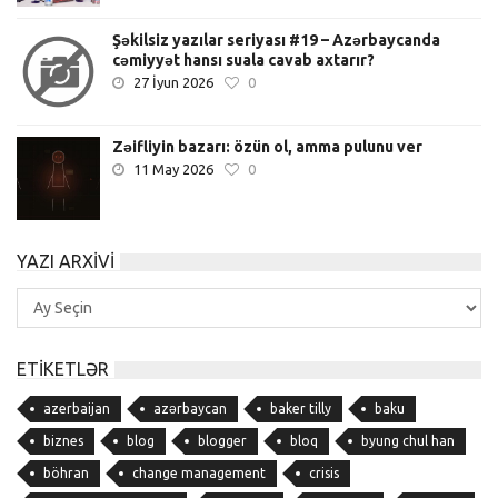
Şəkilsiz yazılar seriyası #19 – Azərbaycanda
cəmiyyət hansı suala cavab axtarır?
27 İyun 2026
0
Zəifliyin bazarı: özün ol, amma pulunu ver
11 May 2026
0
YAZI ARXIVI
Yazı
Arxivi
ETIKETLƏR
azerbaijan
azərbaycan
baker tilly
baku
biznes
blog
blogger
bloq
byung chul han
böhran
change management
crisis