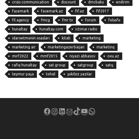
crisis communication
discount
dmcbaku
endirim
facemark
facemark.az
fif.az
fif2017
fil agency
fmcg
fmr tv
forum
fəlsəfə
hunaltay
hunaltay.com
ictimai radio
idarəetmənin əsasları
kitab
marketing
marketing air
marketingazerbaijan
marketinq
mirf2022
mmf2015
niyazi abbasov
oxu.az
rafiq hunaltay
sat group
satgroup
satış
teymur paşa
təhsil
şəkilsiz yazılar
Facebook
Instagram
LinkedIn
Mail
TikTok
YouTube
WhatsApp
U.S. stock futures flat as investors await inflation data, grapple
with more Iran uncertainty