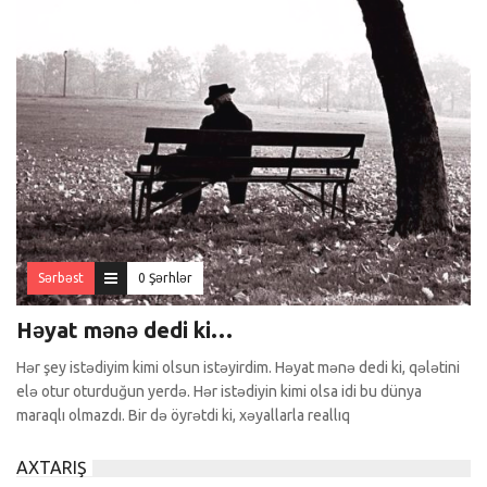
Sərbəst
0 Şərhlər
Həyat mənə dedi ki…
Hər şey istədiyim kimi olsun istəyirdim. Həyat mənə dedi ki, qələtini
elə otur oturduğun yerdə. Hər istədiyin kimi olsa idi bu dünya
maraqlı olmazdı. Bir də öyrətdi ki, xəyallarla reallıq
AXTARIŞ