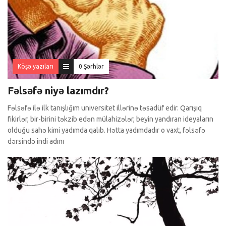
Köşə yazıları
0 Şərhlər
Fəlsəfə niyə lazımdır?
Fəlsəfə ilə ilk tanışlığım universitet illərinə təsadüf edir. Qarışıq
fikirlər, bir-birini təkzib edən mülahizələr, beyin yandıran ideyaların
olduğu sahə kimi yadımda qalıb. Hətta yadımdadır o vaxt, fəlsəfə
dərsində indi adını