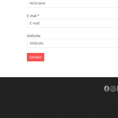
E-mail
*
Website
Face
In
Trump is trying to
The smart way to
Palantir’s sto
fire Lisa Cook
invest in gold
stages best w
again. He still
right now as the
since 2024 