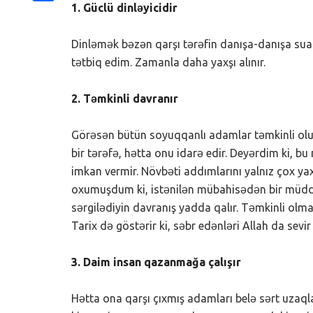
1. Güclü dinləyicidir
Share
Dinləmək bəzən qarşı tərəfin danışa-danışa sua
tətbiq edim. Zamanla daha yaxşı alınır.
2. Təmkinli davranır
Görəsən bütün soyuqqanlı adamlar təmkinli olur,
bir tərəfə, hətta onu idarə edir. Deyərdim ki, 
imkan vermir. Növbəti addımlarını yalnız çox ya
oxumuşdum ki, istənilən mübahisədən bir müd
sərgilədiyin davranış yadda qalır. Təmkinli ol
Tarix də göstərir ki, səbr edənləri Allah da sevir 
3. Daim insan qazanmağa çalışır
Hətta ona qarşı çıxmış adamları belə sərt uza