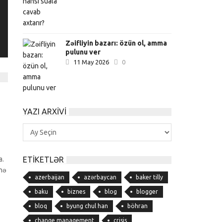
Zəifliyin bazarı: özün ol, amma
pulunu ver
11 May 2026
0
YAZI ARXIVI
Yazı
Arxivi
a.
ETIKETLƏR
ənə
azerbaijan
azərbaycan
baker tilly
baku
biznes
blog
blogger
bloq
byung chul han
böhran
change management
crisis