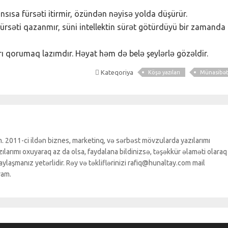
sısa fürsəti itirmir, özündən nəyisə yolda düşürür.
səti qazanmır, süni intellektin sürət götürdüyü bir zamanda
ı qorumaq lazımdır. Həyat həm də belə şeylərlə gözəldir.
Kateqoriya
Köşə yazıları
Münasibə
. 2011-ci ildən biznes, marketinq, və sərbəst mövzularda yazılarımı
larımı oxuyaraq az da olsa, faydalana bildinizsə, təşəkkür əlaməti olaraq
ylaşmanız yetərlidir. Rəy və təkliflərinizi rafiq@hunaltay.com mail
ram.