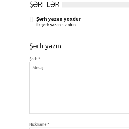
ŞƏRHLƏR
Şərh yazan yoxdur
İlk şərh yazan siz olun
Şərh yazın
Şərh
*
Nickname
*