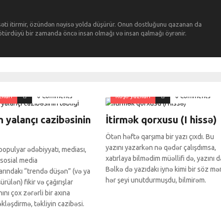
səti itirmir, özündən nəyisə yolda düşürür. Onun dostluğunu qazanan da
 götürdüyü bir zamanda öncə insan olmağı və insan qalmağı öyrənir.
ıları
0 Comments
Köşə yazıları
0 Comments
n yalançı cazibəsinin
İtirmək qorxusu (I hissə)
Ötən həftə qarşıma bir yazı çıxdı. Bu
yazını yazarkən nə qədər çalışdımsa,
opulyar ədəbiyyatı, mediası,
xatırlaya bilmədim müəllifi də, yazını d
sosial media
Bəlkə də yazıdakı iynə kimi bir söz m
arındakı “trendə düşən” (və ya
hər şeyi unutdurmuşdu, bilmirəm.
rülən) fikir və çağırışlar
ını çox zərərli bir axına
təkləşdirmə, təkliyin cazibəsi.