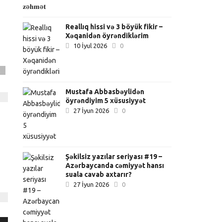
Reallıq hissi və 3 böyük fikir –
Xəqanidən öyrəndiklərim
10 İyul 2026
0
t
Mustafa Abbasbəylidən
öyrəndiyim 5 xüsusiyyət
27 İyun 2026
0
Şəkilsiz yazılar seriyası #19 –
Azərbaycanda cəmiyyət hansı
suala cavab axtarır?
27 İyun 2026
0