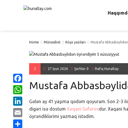
Haqqımd
Home
Münasibət
Köşə yazıları
Mustafa Abbasbəylidən 
27 İyun 2026
Şərhlər 0
Rafiq Hunaltay
Mustafa Abbasbəylidə
Facebook
WhatsApp
Gələn ay 41 yaşıma qədəm qoyuram. Son 2-3 il
digəri isə dostum
Xəqani Səfərov
dur. Xaqani 
LinkedIn
öyrəndiklərimi yazmaq istədim.
Email