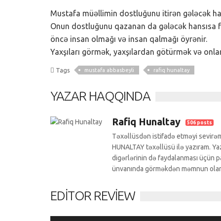
Mustafa müəllimin dostluğunu itirən gələcək han
Onun dostluğunu qazanan da gələcək hansısa für
öncə insan olmağı və insan qalmağı öyrənir.
Yaxşıları görmək, yaxşılardan götürmək və onlar
Tags
mustafa abbasbeyli
rafiq hunaltay
YAZAR HAQQINDA
Rafiq Hunaltay
506 posts
Təxəllüsdən istifadə etməyi sevirəm
HUNALTAY təxəllüsü ilə yazıram. Yazı
digərlərinin də faydalanması üçün pa
ünvanında görməkdən məmnun ola
EDITOR REVIEW