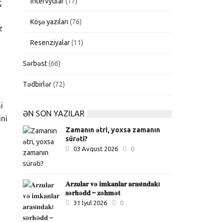
İntervyular
(17)
ç
Köşə yazıları
(76)
z
Resenziyalar
(11)
Sərbəst
(66)
Tədbirlər
(72)
i
ƏN SON YAZILAR
ini
Zamanın ətri, yoxsa zamanın
sürəti?
03 Avqust 2026
0
𝐀𝐫𝐳𝐮𝐥𝐚𝐫 𝐯ə 𝐢𝐦𝐤𝐚𝐧𝐥𝐚𝐫 𝐚𝐫𝐚𝐬ı𝐧𝐝𝐚𝐤ı
𝐬ə𝐫𝐡ə𝐝𝐝 – 𝐳ə𝐡𝐦ə𝐭
31 İyul 2026
0