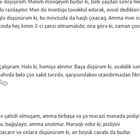
i dəyişirəm. Mənim mövqeyim budur ki, bəlli yaşdan sonra he
ə razılaşmır. Mən də məntiqə təvəkkül edərək, əvvəl dedikləri
iqlə düşünürəm ki, bu mövzuda da haqlı çıxacaq. Amma mən ö
ında heç kimin 2-ci şansı olmamalıdır, ona görə ki, zaman çox
şıram. Hələ ki, həmişə alınmır. Başa düşürəm ki, əsəbilik sən
vdə belə çox sakit tərzdə, qarşısındakını utandırmadan fikr
n çox şahidi olmuşam, amma birbaşa və ya məcazi mənada pisliyi
bağışlayır, amma unutmur. Maraqlı odur ki, pisliyini
acarır və onlara düşünürəm ki, ən böyük cavabı da budur.