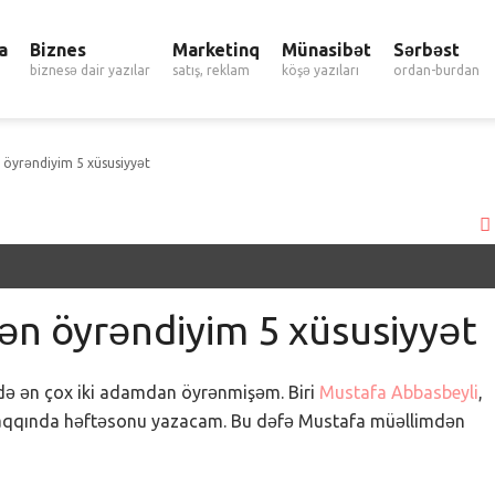
a
Biznes
Marketinq
Münasibət
Sərbəst
biznesə dair yazılar
satış, reklam
köşə yazıları
ordan-burdan
öyrəndiyim 5 xüsusiyyət
n öyrəndiyim 5 xüsusiyyət
də ən çox iki adamdan öyrənmişəm. Biri
Mustafa Abbasbeyli
,
haqqında həftəsonu yazacam. Bu dəfə Mustafa müəllimdən