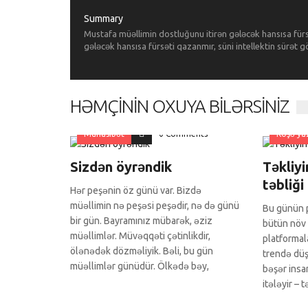
Summary
Mustafa müəllimin dostluğunu itirən gələcək hansısa für
gələcək hansısa fürsəti qazanmır, süni intellektin sürət
HƏMÇININ OXUYA BILƏRSINIZ
Münasibət
0 Comments
Köşə yaz
Sizdən öyrəndik
Təkliyi
təbliği
Hər peşənin öz günü var. Bizdə
müəllimin nə peşəsi peşədir, nə də günü
Bu günün p
bir gün. Bayramınız mübarək, əziz
bütün növ 
müəllimlər. Müvəqqəti çətinlikdir,
platformal
ölənədək dözməliyik. Bəli, bu gün
trendə düşü
müəllimlər günüdür. Ölkədə bəy,
bəşər insan
itələyir – 