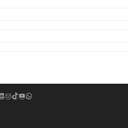
book
stagram
LinkedIn
Mail
TikTok
YouTube
WhatsApp
ck
Two reasons why
SpaceX’s stock
Should wealthier
eek
Nvidia’s stock
just had one of its
Americans forgo
—
saw its biggest
best days ever —
their Social