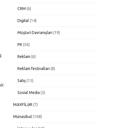
CRM
(6)
Digital
(14)
Müştəri Davranışları
(19)
PR
(36)
q
Reklam
(6)
Reklam festivalları
(8)
ə
Satış
(15)
ir.
Sosial Media
(5)
MƏXFİLƏR
(7)
Münasibət
(108)