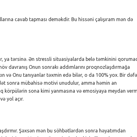
llarına cavab tapması deməkdir. Bu hissəni çalışıram mən də
 ya tərsinə. Ən stressli situasiyalarda belə təmkinini qoruma
bu növ davranış Onun sonrakı addımlarını proqnozlaşdırmağa
xın və Onu tanıyanlar təxmin edə bilər, o da 100% yox. Bir dəf
dət sonra mübahisə motivi unudulur, amma həmin an
maq körpülərin sona kimi yanmasına və emosiyaya meydan verm
və yol açır.
qlaşdırmır. Şəxsən mən bu söhbətlərdən sonra həyatımdan