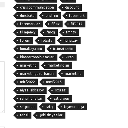
crisis communication
discount
dmcbaku
endirim
facemark
facemark.az
fif.az
fif2017
fil agency
fmcg
fmr tv
forum
fəlsəfə
hunaltay
hunaltay.com
ictimai radio
idarəetmənin əsasları
kitab
marketing
marketing air
marketingazerbaijan
marketinq
mirf2022
mmf2015
niyazi abbasov
oxu.az
rafiq hunaltay
sat group
satgroup
satış
teymur paşa
təhsil
şəkilsiz yazılar