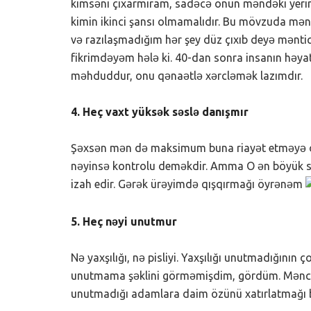
kimsəni çıxarmıram, sadəcə onun məndəki yerin
kimin ikinci şansı olmamalıdır. Bu mövzuda mənl
və razılaşmadığım hər şey düz çıxıb deyə mənt
fikrimdəyəm hələ ki. 40-dan sonra insanın həyat
məhduddur, onu qənaətlə xərcləmək lazımdır.
4. Heç vaxt yüksək səslə danışmır
Şəxsən mən də maksimum buna riayət etməyə çalı
nəyinsə kontrolu deməkdir. Amma O ən böyük səh
izah edir. Gərək ürəyimdə qışqırmağı öyrənəm
5. Heç nəyi unutmur
Nə yaxşılığı, nə pisliyi. Yaxşılığı unutmadığını
unutmama şəklini görməmişdim, gördüm. Məncə, 
unutmadığı adamlara daim özünü xatırlatmağı b