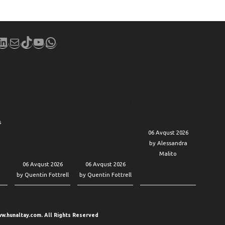
book
stagram
LinkedIn
Mail
TikTok
YouTube
WhatsApp
of
‘Her bank
‘He’s never been
Paying for pricey
accounts were
good with
daycare? Here’s
No
stripped bare by
money’: If I set up
how to keep
b?
Medicaid’: My late
an annuity for my
saving for
friend had
brother, 65,
retirement at the
$20,000 in credit-
would it
same time.
s
card debt. Will
jeopardize his
06 Avqust 2026
her life insurance
Supplemental
by Alessandra
pay for it?
Security Income?
Malito
06 Avqust 2026
06 Avqust 2026
by Quentin Fottrell
by Quentin Fottrell
w.hunaltay.com. All Rights Reserved