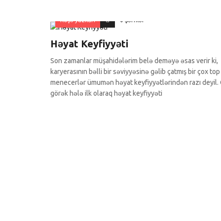
Köşə yazıları
0 Şərhlər
Həyat Keyfiyyəti
Son zamanlar müşahidələrim belə deməyə əsas verir ki,
karyerasının bəlli bir səviyyəsinə gəlib çatmış bir çox top
menecerlər ümumən həyat keyfiyyətlərindən razı deyil. 
görək hələ ilk olaraq həyat keyfiyyəti