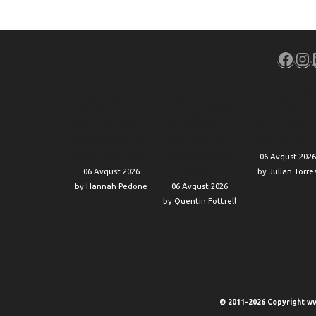
Face
In
AppLovin’s AI
Social Security’s
The trade-off 
stumbles send
funding crisis is
graduating
the stock sliding
the elephant in
college early: 
toward its worst
the room. But
debt, but no jo
day in over a year
don’t ignore the
06 Avqust 2026
mouse.
06 Avqust 2026
by Julian Torre
by Hannah Pedone
06 Avqust 2026
by Quentin Fottrell
© 2011–2026 Copyright ww