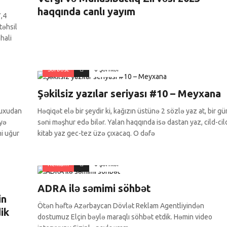
haqqında canlı yayım
7,4
təhsil
hali
Sərbəst
0 Şərhlər
Şəkilsiz yazılar seriyası #10 – Meyxana
yuxudan
Həqiqət elə bir şeydir ki, kağızın üstünə 2 sözlə yaz at, bir gü
əyə
səni məşhur edə bilər. Yalan haqqında isə dastan yaz, cild-cil
ni uğur
kitab yaz gec-tez üzə çıxacaq. O dəfə
Reklam
0 Şərhlər
ADRA ilə səmimi söhbət
in
Ötən həftə Azərbaycan Dövlət Reklam Agentliyindən
ik
dostumuz Elçin bəylə maraqlı söhbət etdik. Həmin video