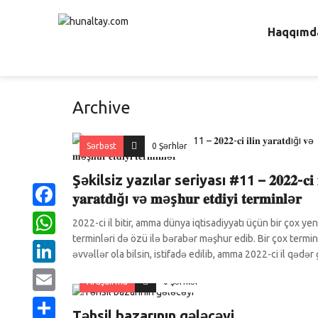
Haqqımd
Archive
Sərbəst
0 Şərhlər
Şəkilsiz yazılar seriyası #11 – 𝟐𝟎𝟐𝟐-𝐜𝐢 𝐢
𝐲𝐚𝐫𝐚𝐭𝐝ığı 𝐯ə 𝐦əş𝐡𝐮𝐫 𝐞𝐭𝐝𝐢𝐲𝐢 𝐭𝐞𝐫𝐦𝐢𝐧𝐥ə𝐫
Facebook
2022-ci il bitir, amma dünya iqtisadiyyatı üçün bir çox yen
terminləri də özü ilə bərabər məşhur edib. Bir çox termin
WhatsApp
əvvəllər ola bilsin, istifadə edilib, amma 2022-ci il qədər
LinkedIn
Araşdırma
0 Şərhlər
Email
Təhsil bazarının gələcəyi