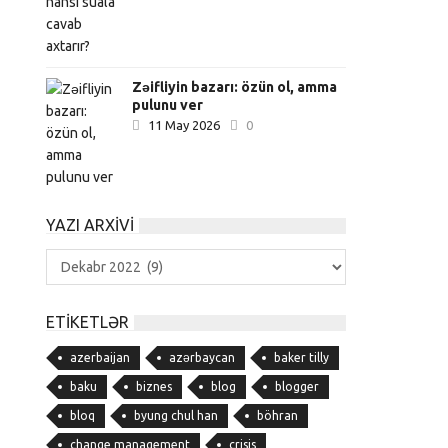
Zəifliyin bazarı: özün ol, amma
pulunu ver
11 May 2026
0
YAZI ARXIVI
Yazı
Arxivi
ETIKETLƏR
azerbaijan
azərbaycan
baker tilly
baku
biznes
blog
blogger
bloq
byung chul han
böhran
change management
crisis