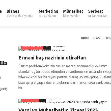
a
Biznes
Marketinq
Münasibət
Sərbəst
biznesə dair yazılar
satış, reklam
köşə yazıları
ordan-burdan
Home
2022
Dek
Köşə yazıları
0 Şərhlər
Erməni baş nazirinin etirafları
𝐢𝐧
“Bizim problemlərimizin rusları maraqlandırmadığı və lazım
olanda heç tərəddüd etmədən cəsədlərimizin üstündən keç
biləcəklərini biz bir siyasi partiya olaraq unutmuşduq. Rusları
i
bizə qarşı alçaqca davrandıqlarına dair inancımızda sanki xüs
bir
 geniş
Tədbirlər
0 Şərhlər
Vergi və Mühasibatlıq Zirvəsi 2023