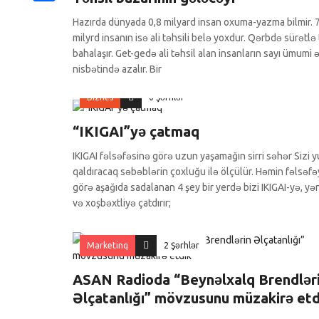
Share
Hazırda dünyada 0,8 milyard insan oxuma-yazma bilmir. 
milyrd insanın isə ali təhsili belə yoxdur. Qərbdə sürətlə 
bahalaşır. Get-gedə ali təhsil alan insanların sayı ümumi ə
nisbətində azalır. Bir
Biznes
0 Şərhlər
“IKIGAI”yə çatmaq
IKIGAI fəlsəfəsinə görə uzun yaşamağın sirri səhər Sizi 
qaldıracaq səbəblərin çoxluğu ilə ölçülür. Həmin fəlsəf
görə aşağıda sadalanan 4 şey bir yerdə bizi IKIGAI-yə, yə
və xoşbəxtliyə çatdırır;
Marketinq
2 Şərhlər
ASAN Radioda “Beynəlxalq Brendlər
Əlçatanlığı” mövzusunu müzakirə etd