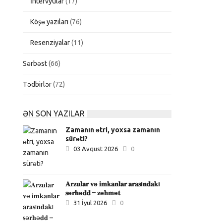
İntervyular
(17)
Köşə yazıları
(76)
Resenziyalar
(11)
Sərbəst
(66)
Tədbirlər
(72)
ƏN SON YAZILAR
Zamanın ətri, yoxsa zamanın
sürəti?
03 Avqust 2026
0
𝐀𝐫𝐳𝐮𝐥𝐚𝐫 𝐯ə 𝐢𝐦𝐤𝐚𝐧𝐥𝐚𝐫 𝐚𝐫𝐚𝐬ı𝐧𝐝𝐚𝐤ı
𝐬ə𝐫𝐡ə𝐝𝐝 – 𝐳ə𝐡𝐦ə𝐭
31 İyul 2026
0