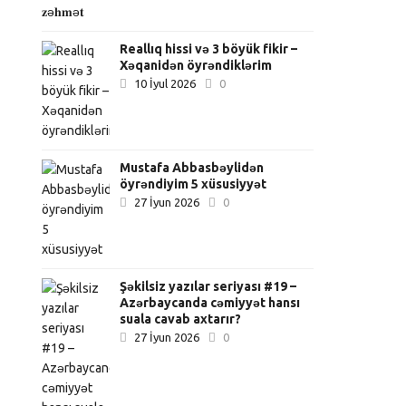
Reallıq hissi və 3 böyük fikir –
Xəqanidən öyrəndiklərim
10 İyul 2026
0
Mustafa Abbasbəylidən
öyrəndiyim 5 xüsusiyyət
27 İyun 2026
0
Şəkilsiz yazılar seriyası #19 –
Azərbaycanda cəmiyyət hansı
suala cavab axtarır?
27 İyun 2026
0