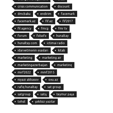
crisis communication
discount
dmcbaku
endirim
facemark
facemark.az
fif.az
fif2017
fil agency
fmcg
fmr tv
forum
fəlsəfə
hunaltay
hunaltay.com
ictimai radio
idarəetmənin əsasları
kitab
marketing
marketing air
marketingazerbaijan
marketinq
mirf2022
mmf2015
niyazi abbasov
oxu.az
rafiq hunaltay
sat group
satgroup
satış
teymur paşa
təhsil
şəkilsiz yazılar