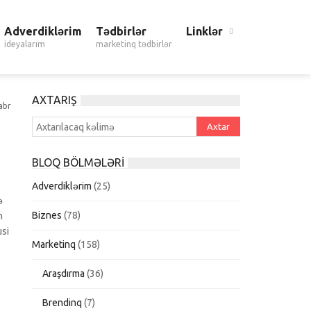
Adverdiklərim
Tədbirlər
Linklər
ideyalarım
marketinq tədbirlər
AXTARIŞ
abr
BLOQ BÖLMƏLƏRI
Adverdiklərim
(25)
ə
Biznes
(78)
n
usi
Marketinq
(158)
Araşdırma
(36)
Brendinq
(7)