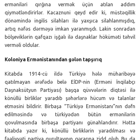
erməniləri qırğına vermək üçün atılan addım
qiymətləndirirlər. Kacaznuni qeyd edir ki, müstəqillik
dönəmində ingilis silahları ilə yaxşıca silahlanmışdıq,
artıq nəfəs dərməyə imkan yaranmışdı. Lakin sonradan
bölşeviklərin qafqazı işğalı ilə daşnaklar höküməti təhvil
verməli oldular.
Koloniya Ermənistanından gələn tapşırıq
Kitabda 1914-cü ildə Türkiyə hələ müharibəyə
qatılmayan ərəfədə belə EİDP-nin (Erməni İnqilabçı
Daşnaksütyun Partiyası) başqa qüvvələrin diqtəsi ilə
könüllü birliklər yaradıb şəhərlərə hücum və talanlar
etməsini bildirir. Birbaşa “Türkiyə Ermənistanı”nın dəfn
edilməsində və türkiyədən bütün ermənilərin
qovulmasında birbaşa partiyanı günahlandırır. Hətta
kitabda yazır ki, könüllü birliklərin yaradılması və
fəaliyyəti partiya qurultayının qərarına zidd olub. Bu da