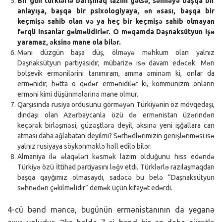
Bir gün türklərlə barışmaq lazım gəlsə, səhnəyə başqa bir
anlayışa, başqa bir psixologiyaya, ən əsası, başqa bir
keçmişə sahib olan və ya heç bir keçmişə sahib olmayan
fərqli insanlar gəlməlidirlər. O məqamda Daşnaksütyun işə
yaramaz, əksinə mane ola bilər.
Məni düzgün başa düş, ölməyə məhkum olan yalnız
Daşnaksütyun partiyasıdır, mübarizə isə davam edəcək. Mən
bolşevik ermənilərini tanımıram, amma əminəm ki, onlar da
ermənidir, hətta o qədər ermənidilər ki, kommunizm onların
erməni kimi düşünmələrinə mane olmur.
Qarşısında rusiya ordusunu görməyən Türkiyənin öz mövqedaşı,
dindaşı olan Azərbaycanla özü də ermənistan üzərindən
keçərək birləşməsi, güzəştlərə deyil, əksinə yeni işğallara can
atması daha ağlabatan deyilmi? Sərhədlərimizin genişlənməsi isə
yalnız rusiyaya söykənməklə həll edilə bilər.
Almaniya ilə əlaqələri kəsmək lazım olduğunu hiss edəndə
Türkiyə özü İttihad partiyasını ləğv etdi. Türklərlə razılaşmaqdan
başqa qayğımız olmasaydı, sadəcə bu belə “Daşnaksütyun
səhnədən çəkilməlidir” demək üçün kifayət edərdi.
4-cü bənd məncə, bugünün ermənistanının da yeganə