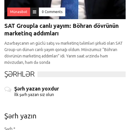
Münasibət
0 Comments
SAT Groupla canlı yayım: Böhran dövrünün
marketinq addımları
Azərbaycanın ən güclü satış və marketinq təlimləri şirkəti olan SAT
Group-un dünən canlı yayım qonağı oldum. Mövzumuz “Böhran
dövrünün marketinq addımları” idi. Yarım saat ərzində həm
mövzudan, həm də sonda
ŞƏRHLƏR
Şərh yazan yoxdur
İlk şərh yazan siz olun
Şərh yazın
Şərh
*