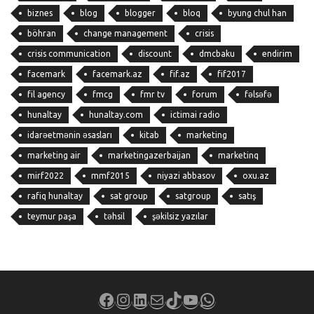
biznes
blog
blogger
bloq
byung chul han
böhran
change management
crisis
crisis communication
discount
dmcbaku
endirim
facemark
facemark.az
fif.az
fif2017
fil agency
fmcg
fmr tv
forum
fəlsəfə
hunaltay
hunaltay.com
ictimai radio
idarəetmənin əsasları
kitab
marketing
marketing air
marketingazerbaijan
marketinq
mirf2022
mmf2015
niyazi abbasov
oxu.az
rafiq hunaltay
sat group
satgroup
satış
teymur paşa
təhsil
şəkilsiz yazılar
Facebook
Instagram
LinkedIn
Mail
TikTok
YouTube
WhatsApp