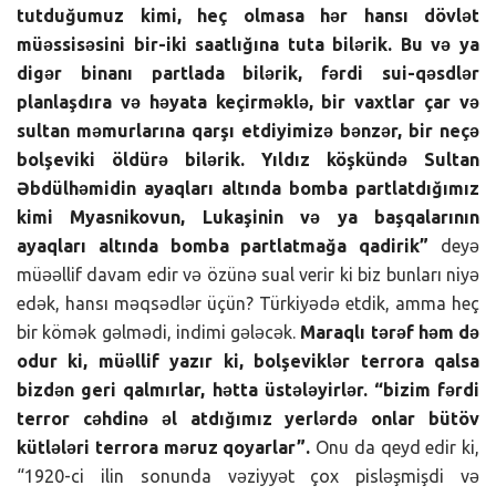
tutduğumuz kimi, heç olmasa hər hansı dövlət
müəssisəsini bir-iki saatlığına tuta bilərik. Bu və ya
digər binanı partlada bilərik, fərdi sui-qəsdlər
planlaşdıra və həyata keçirməklə, bir vaxtlar çar və
sultan məmurlarına qarşı etdiyimizə bənzər, bir neçə
bolşeviki öldürə bilərik. Yıldız köşkündə Sultan
Əbdülhəmidin ayaqları altında bomba partlatdığımız
kimi Myasnikovun, Lukaşinin və ya başqalarının
ayaqları altında bomba partlatmağa qadirik”
deyə
müəəllif davam edir və özünə sual verir ki biz bunları niyə
edək, hansı məqsədlər üçün? Türkiyədə etdik, amma heç
bir kömək gəlmədi, indimi gələcək.
Maraqlı tərəf həm də
odur ki, müəllif yazır ki, bolşeviklər terrora qalsa
bizdən geri qalmırlar, hətta üstələyirlər. “bizim fərdi
terror cəhdinə əl atdığımız yerlərdə onlar bütöv
kütlələri terrora məruz qoyarlar”.
Onu da qeyd edir ki,
“1920-ci ilin sonunda vəziyyət çox pisləşmişdi və