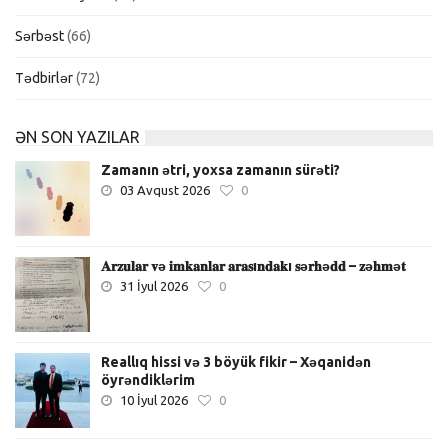
Sərbəst
(66)
Tədbirlər
(72)
ƏN SON YAZILAR
Zamanın ətri, yoxsa zamanın sürəti?
03 Avqust 2026
0
𝐀𝐫𝐳𝐮𝐥𝐚𝐫 𝐯ə 𝐢𝐦𝐤𝐚𝐧𝐥𝐚𝐫 𝐚𝐫𝐚𝐬ı𝐧𝐝𝐚𝐤ı 𝐬ə𝐫𝐡ə𝐝𝐝 – 𝐳ə𝐡𝐦ə𝐭
31 İyul 2026
0
Reallıq hissi və 3 böyük fikir – Xəqanidən
öyrəndiklərim
10 İyul 2026
0