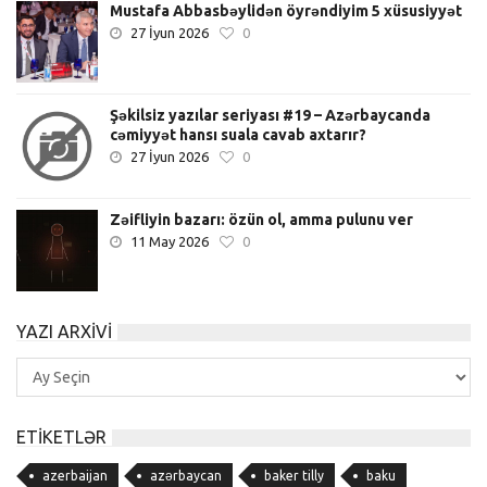
Mustafa Abbasbəylidən öyrəndiyim 5 xüsusiyyət
27 İyun 2026
0
Şəkilsiz yazılar seriyası #19 – Azərbaycanda
cəmiyyət hansı suala cavab axtarır?
27 İyun 2026
0
Zəifliyin bazarı: özün ol, amma pulunu ver
11 May 2026
0
YAZI ARXIVI
Yazı
Arxivi
ETIKETLƏR
azerbaijan
azərbaycan
baker tilly
baku