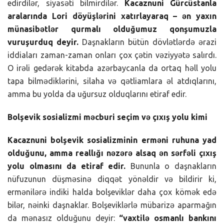
edirdilər, siyasəti bilmirdilər.
Kacaznuni Gürcüstanla
aralarında Lori döyüşlərini xatırlayaraq – ən yaxın
münasibətlər qurmalı olduğumuz qonşumuzla
vuruşurduq deyir.
Daşnakların bütün dövlətlərdə ərazi
iddiaları zaman-zaman onları çox çətin vəziyyətə salırdı.
O irəli gedərək kitabda azərbaycanla da ortaq həll yolu
tapa bilmədiklərini, silaha və qətliamlara əl atdıqlarını,
amma bu yolda da uğursuz olduqlarını etiraf edir.
Bolşevik sosializmi məcburi seçim və çıxış yolu kimi
Kacaznuni bolşevik sosializminin erməni ruhuna yad
olduğunu, amma reallığı nəzərə alsaq ən sərfəli çıxış
yolu olmasını da etiraf edir.
Bununla o daşnakların
nüfuzunun düşməsinə diqqət yönəldir və bildirir ki,
ermənilərə indiki halda bolşeviklər daha çox kömək edə
bilər, nəinki daşnaklar. Bolşeviklərlə mübarizə aparmağın
da mənasız olduğunu deyir:
“vaxtilə osmanlı bankını