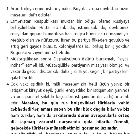
Artıq türkiyə ermənistanı yoxdur. Böyük avropa dövlətləri bizim
məsələni dəfn ediblər.
Ermənistan Respublikası muxtar bir bölgə olaraq Rusiyaya
birləşdirilibdir. Hətta istəsək də, istəməsək də, dövlətimizi
rusiyadan qopara bilmərik və bacardıqca bunu arzu etməməliyik.
Məğlub olan və nüfuzunu itirən bu partiya ölkədən qovulub və
artıq geri qayıda bilməz, koloniyalarda isə onluq bir iş yoxdur.
Bugünkü vəziyyət məhz belədir.
Müstəqillikdən sonra Daşnaksütyun özünü buraxmalı, “siyasi
intihar” etməli idi. Müstəqilliklə partiyanın missiyası bitmişdi və
vaxtında getsə idik, tarixdə daha şərəfli yol keçmiş bir partiya kimi
qala bilərdik.
Çox vaxt eşidirik ki, milli məsələmizin həlli üçün yaınız bir
istiqamət kifayət deyil, çünki ehtiyatlılıq bir istiqamətin yanında
və ona parallel şəkildə başqa bir istiqamətin də varlığını tələb
edir.
Məsələn, bu gün rus bolşevikləri türklərlə vahid
cəbhədədirlər, amma sabah bu süni blok dağıla bilər və biz
həm türklər, həm də arxalarında duran avropalılarla ortaq
dil tapmaq zərurəti qarşısında qala bilərik. Deməli,
gələcəkdə türklərlə münasibətimizi qorumaq lazımdır.