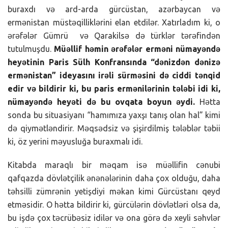
buraxdı və ard-arda gürcüstan, azərbaycan və
ermənistan müstəqilliklərini elan etdilər. Xatırladım ki, o
ərəfələr Gümrü və Qarakilsə də türklər tərəfindən
tutulmuşdu.
Müəllif həmin ərəfələr erməni nümayəndə
heyətinin Paris Sülh Konfransında “dənizdən dənizə
ermənistan” ideyasını irəli sürməsini də ciddi tənqid
edir və bildirir ki, bu paris ermənilərinin tələbi idi ki,
nümayəndə heyəti də bu ovqata boyun əydi.
Hətta
sonda bu situasiyanı “hamımıza yaxşı tanış olan hal” kimi
də qiymətləndirir. Məqsədsiz və şişirdilmiş tələblər təbii
ki, öz yerini məyusluğa buraxmalı idi.
Kitabda maraqlı bir məqam isə müəllifin cənubi
qafqazda dövlətçilik ənənələrinin daha çox olduğu, daha
təhsilli zümrənin yetişdiyi məkan kimi Gürcüstanı qeyd
etməsidir. O hətta bildirir ki, gürcülərin dövlətləri olsa da,
bu işdə çox təcrübəsiz idilər və ona görə də xeyli səhvlər