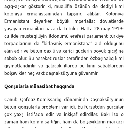
açıq-aşkar göstərir ki, müəllifin özünün də dediyi kimi
koloniya ermənistanından tapşırıq alıblar. Koloniya
Ermənistanı deyərkən böyük imperialist dövlətlərdə
yaşayan erməniləri nəzərdə tutulur. Hətta 28 may 1919-
cu ildə müstəqilliyin ildönümü ərəfəsi parlament türkiyə
torpaqlarının da “birləşmiş ermənistana” aid olduğunu
elan edir və bütün daxili və xarici güclərin böyük qıcığına
səbəb olur. Bu hərəkət ruslar tərəfindən özbaşınalıq kimi
qiymətləndirilir və gələcək illərdə bu kimi səbəblərdən
bolşeviklər heç vaxt daşnaksütyuna güvənmir.
Qonşularla münasibət haqqında
Cənubi Qafqaz Komissarlığı dönəmində Daşnaksütyunun
bütün qonşularla problemi var idi, bu fürsətdən gürcülər
çox yaxşı istifadə edir və inkişaf edirdilər. Bakı isə o
zaman həm kommisarlığın, həm də bolşeviklərin mərkəzi