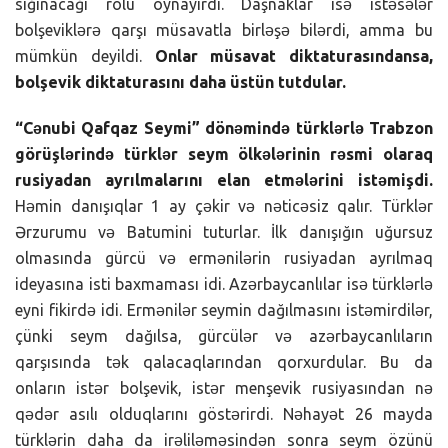
sığınacağı rolu oynayırdı. Daşnaklar isə istəsələr
bolşeviklərə qarşı müsavatla birləşə bilərdi, amma bu
mümkün deyildi.
Onlar müsavat diktaturasındansa,
bolşevik diktaturasını daha üstün tutdular.
“Cənubi Qafqaz Seymi” dönəmində türklərlə Trabzon
görüşlərində türklər seym ölkələrinin rəsmi olaraq
rusiyadan ayrılmalarını elan etmələrini istəmişdi.
Həmin danışıqlar 1 ay çəkir və nəticəsiz qalır. Türklər
Ərzurumu və Batumini tuturlar. İlk danışığın uğursuz
olmasında gürcü və ermənilərin rusiyadan ayrılmaq
ideyasına isti baxmaması idi. Azərbaycanlılar isə türklərlə
eyni fikirdə idi. Ermənilər seymin dağılmasını istəmirdilər,
çünki seym dağılsa, gürcülər və azərbaycanlıların
qarşısında tək qalacaqlarından qorxurdular. Bu da
onların istər bolşevik, istər menşevik rusiyasından nə
qədər asılı olduqlarını göstərirdi. Nəhayət 26 mayda
türklərin daha da irəliləməsindən sonra seym özünü