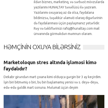
ildən biznes, marketinq, və sərbəst mövzularda
yazılarımı HUNALTAY təxəllüsü ilə yazıram.
Yazılarımı oxuyaraq az da olsa, faydalana
bildinizsə, təşəkkür əlaməti olaraq digərlərinin
də faydalanması üçün paylaşmanız yetərlidir.
Rəy və təkliflərinizi rafiq@hunaltay.com mail
ünvanında görməkdən məmnun olaram.
HƏMÇININ OXUYA BILƏRSINIZ
Köşə yazıları
0 Comments
Marketoloqun stres altında işləməsi kimə
faydalıdır?
Dekabr girəndən mart çıxana kimi olduqca gərgin bir 3 ay keçirdim.
İşin biri bitməmiş o biri, bu biri başlamamış yenisi və s. deyə-deyə,
edə-edə gəldik mart sonuna. Məlumat üçün deyim