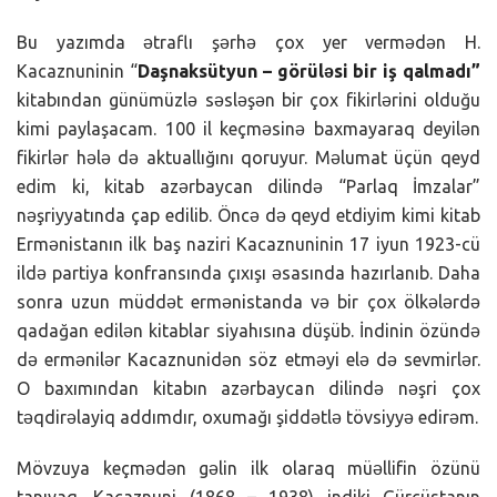
Bu yazımda ətraflı şərhə çox yer vermədən H.
Kacaznuninin “
Daşnaksütyun – görüləsi bir iş qalmadı”
kitabından günümüzlə səsləşən bir çox fikirlərini olduğu
kimi paylaşacam. 100 il keçməsinə baxmayaraq deyilən
fikirlər hələ də aktuallığını qoruyur. Məlumat üçün qeyd
edim ki, kitab azərbaycan dilində “Parlaq İmzalar”
nəşriyyatında çap edilib. Öncə də qeyd etdiyim kimi kitab
Ermənistanın ilk baş naziri Kacaznuninin 17 iyun 1923-cü
ildə partiya konfransında çıxışı əsasında hazırlanıb. Daha
sonra uzun müddət ermənistanda və bir çox ölkələrdə
qadağan edilən kitablar siyahısına düşüb. İndinin özündə
də ermənilər Kacaznunidən söz etməyi elə də sevmirlər.
O baxımından kitabın azərbaycan dilində nəşri çox
təqdirəlayiq addımdır, oxumağı şiddətlə tövsiyyə edirəm.
Mövzuya keçmədən gəlin ilk olaraq müəllifin özünü
tanıyaq. Kacaznuni (1868 – 1938) indiki Gürcüstanın