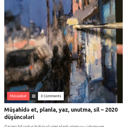
Münasibət
0 Comments
Müşahidə et, planla, yaz, unutma, sil – 2020
düşüncələri
Özümü biləndən bütün işlərimi planlı görməyə çalışmışam,