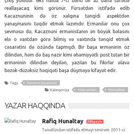
çıxış yoludur. Əks halda 7-ci bənd bir az daha sürətlə
reallaşacaq kimi görünür. Fürsətdən istifadə edib
Kacaznuninin də öz xalqına tənqidi aspektdən
yanaşmasını təqdir etmək lazımdır. Ermənilər onu çox
sevməsə də, Kacaznuni ermənistanın ən böyük bəlasını
elə o vaxtdan görə bilmiş və vaxtında tənqid etmək
cəsarətini də özündə tapmışdı. Bir başa erməninin öz
dilindən, həm də baş nazir kimi əhəmiyyətli post tutan bir
erməninin dilindən deyilən, yazılan bu fikirlər əlavə
bəzək-düzəksiz həqiqəti başa düşməyə kifayət edir.
Tags
hovanes kacaznuni
Kateqoriya
Köşə yazıları
Münasibət
YAZAR HAQQINDA
Rafiq Hunaltay
506 posts
Təxəllüsdən istifadə etməyi sevirəm. 2011-ci