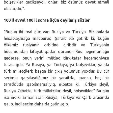
bolşeviklər geciksəydi, onları biz özümüz dəvət etməli
olacaqdıq”.
100 il əvvəl 100 il sonra üçün deyilmiş sözlər
“Bugün iki real güc var: Rusiya və Türkiyə. Biz onlarla
hesablaşmağa məcburuq. Şərait elə gətirib ki, bugün
ölkəmiz rusiyanın orbitinə giribdir və Türkiyənin
hücumundan kifayət qədər qorunur. Rus hegemonluğu
gedərsə, onun yerini mütləq türk-tatar hegemoniyası
tutacaqdır. Ya Rusiya, ya Türkiyə, ya bolşeviklər, ya da
türk millətçiləri; başqa bir çıxış yolumuz yoxdur. Bu cür
seçimlə qarşılaşdığımız bir şəraitdə, məncə, heç bir
tərəddüdə qapılmamalıyıq. Əlbəttə ki, Türkiyə deyil,
Rusiya. Əlbəttə, türk millətçiləri deyil, bolşeviklər.” Bu gün
isə indiki Ermənistan Rusiya, Türkiyə və Qərb arasında
qalıb, indi seçim daha da çətinləşib.