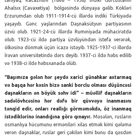
Ahalsıx (Cavaxetiya) bölgəsində dünyaya gəlib. Kökləri
Erzurumdan olub 1911-1914-cü illərdə indiki Türkiyədə
yaşayıb. Gənc yaşlarından Daşnaksütyun partiyasının
üzvü olub. 1921-24-cü illərdə Rumıniyada mühacirətdə
olub. 1923-cü ildə partiya üzvlüyündən istefa verərək,
ölkəsinə dönmək üçün icazə istəyib. 1925-1937-ci illərdə
İrəvan universitetində dərs deyib. 1937-ci ildə həbs edilib
və 1938-ci ildə həbsxanada ölüb.
“Başımıza gələn hər şeydə xarici günahkar axtarmaq
və başqa hər kəsin bizə sanki borclu olması düşüncəsi
daşnakların ən böyük səhv idi” – müəllif daşnakların
sadəlövhcəsinə hər dəfə bir qüvvəyə inanmasını
tənqid edir, onları reallığı görməməkdə, öz inanmaq
istədiklərinə inandığına görə qınayır.
Məsələn, rusların
osmanlıya hücumunu erməniləri xilas etmək kimi qələmə
verən daşnaklar, ruslar geri çəkilən kimi bunu da qəsdən