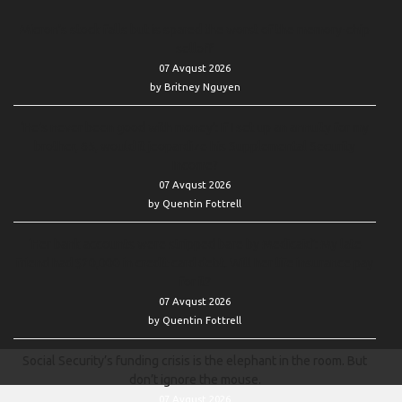
Micron’s stock falls but is spared the worst of the memory-chip
selloff
07 Avqust 2026
by Britney Nguyen
‘He’s never been good with money’: If I set up an annuity for my
brother, 65, would it jeopardize his Supplemental Security
Income?
07 Avqust 2026
by Quentin Fottrell
‘Her bank accounts were stripped bare by Medicaid’: My late
friend had $20,000 in credit-card debt. Will her life insurance pay
for it?
07 Avqust 2026
by Quentin Fottrell
Social Security’s funding crisis is the elephant in the room. But
don’t ignore the mouse.
07 Avqust 2026