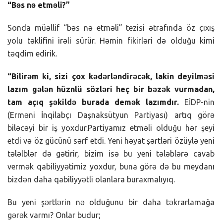
“Bəs nə etməli?”
Sonda müəllif “bəs nə etməli” tezisi ətrafında öz çıxış
yolu təklifini irəli sürür. Həmin fikirləri də olduğu kimi
təqdim edirik.
“Bilirəm ki, sizi çox kədərləndirəcək, lakin deyilməsi
lazım gələn hüznlü sözləri heç bir bəzək vurmadan,
tam açıq şəkildə burada demək lazımdır.
EİDP-nin
(Erməni İnqilabçı Daşnaksütyun Partiyası) artıq görə
biləcəyi bir iş yoxdur.Partiyamız etməli olduğu hər şeyi
etdi və öz gücünü sərf etdi. Yeni həyat şərtləri özüylə yeni
tələlblər də gətirir, bizim isə bu yeni tələblərə cavab
vermək qabiliyyətimiz yoxdur, buna görə də bu meydanı
bizdən daha qabiliyyətli olanlara buraxmalıyıq.
Bu yeni şərtlərin nə olduğunu bir daha təkrarlamağa
gərək varmı? Onlar budur;