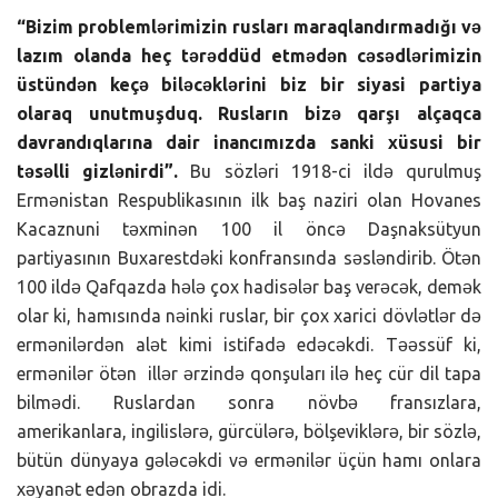
“Bizim problemlərimizin rusları maraqlandırmadığı və
lazım olanda heç tərəddüd etmədən cəsədlərimizin
üstündən keçə biləcəklərini biz bir siyasi partiya
olaraq unutmuşduq. Rusların bizə qarşı alçaqca
davrandıqlarına dair inancımızda sanki xüsusi bir
təsəlli gizlənirdi”.
Bu sözləri 1918-ci ildə qurulmuş
Ermənistan Respublikasının ilk baş naziri olan Hovanes
Kacaznuni təxminən 100 il öncə Daşnaksütyun
partiyasının Buxarestdəki konfransında səsləndirib. Ötən
100 ildə Qafqazda hələ çox hadisələr baş verəcək, demək
olar ki, hamısında nəinki ruslar, bir çox xarici dövlətlər də
ermənilərdən alət kimi istifadə edəcəkdi. Təəssüf ki,
ermənilər ötən illər ərzində qonşuları ilə heç cür dil tapa
bilmədi. Ruslardan sonra növbə fransızlara,
amerikanlara, ingilislərə, gürcülərə, bölşeviklərə, bir sözlə,
bütün dünyaya gələcəkdi və ermənilər üçün hamı onlara
xəyanət edən obrazda idi.