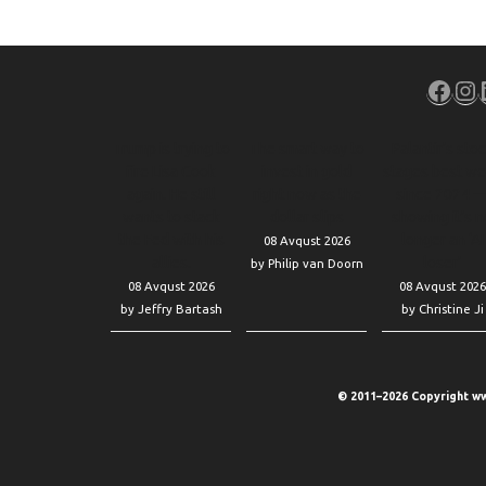
Face
In
Trump is trying to
The smart way to
Palantir’s sto
fire Lisa Cook
invest in gold
stages best w
again. He still
right now as the
since 2024 
wants to stack
dollar slips
showing it’s n
the Fed with his
longer an ‘AI
08 Avqust 2026
allies.
loser’
by Philip van Doorn
08 Avqust 2026
08 Avqust 2026
by Jeffry Bartash
by Christine Ji
© 2011–2026 Copyright ww