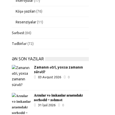
İntervyular
(17)
Köşə yazıları
(76)
Resenziyalar
(11)
Sərbəst
(66)
Tədbirlər
(72)
ƏN SON YAZILAR
Zamanın ətri, yoxsa zamanın
sürəti?
03 Avqust 2026
0
𝐀𝐫𝐳𝐮𝐥𝐚𝐫 𝐯ə 𝐢𝐦𝐤𝐚𝐧𝐥𝐚𝐫 𝐚𝐫𝐚𝐬ı𝐧𝐝𝐚𝐤ı
𝐬ə𝐫𝐡ə𝐝𝐝 – 𝐳ə𝐡𝐦ə𝐭
31 İyul 2026
0