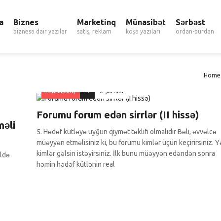
a
Biznes
Marketinq
Münasibət
Sərbəst
biznesə dair yazılar
satış, reklam
köşə yazıları
ordan-burdan
Home
Marketinq
0 Şərhlər
Forumu forum edən sirrlər (II hissə)
məli
5. Hədəf kütləyə uyğun qiymət təklifi olmalıdır Bəli, əvvəlcə
müəyyən etməlisiniz ki, bu forumu kimlər üçün keçirirsiniz. Y
kimlər gəlsin istəyirsiniz. İlk bunu müəyyən edəndən sonra
ildə
həmin hədəf kütlənin real