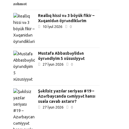
Reallıq hissi və 3 böyük fikir –
Xəqanidən öyrəndiklərim
10 İyul 2026
0
Mustafa Abbasbəylidən
öyrəndiyim 5 xüsusiyyət
27 İyun 2026
0
Şəkilsiz yazılar seriyası #19 –
Azərbaycanda cəmiyyət hansı
suala cavab axtarır?
27 İyun 2026
0