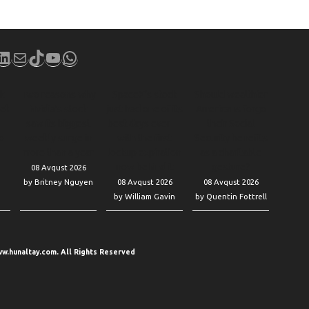
book
stagram
LinkedIn
Mail
TikTok
YouTube
WhatsApp
ck
Two reasons why
SpaceX’s stock
Should wealthier
eek
Nvidia’s stock
just had one of its
Americans forgo
—
saw its biggest
best days ever —
their Social
o
weekly surge in
with the first
Security benefits
more than a year
lockup expiration
as a charitable
now behind it
gesture?
08 Avqust 2026
by Britney Nguyen
08 Avqust 2026
08 Avqust 2026
by William Gavin
by Quentin Fottrell
w.hunaltay.com. All Rights Reserved