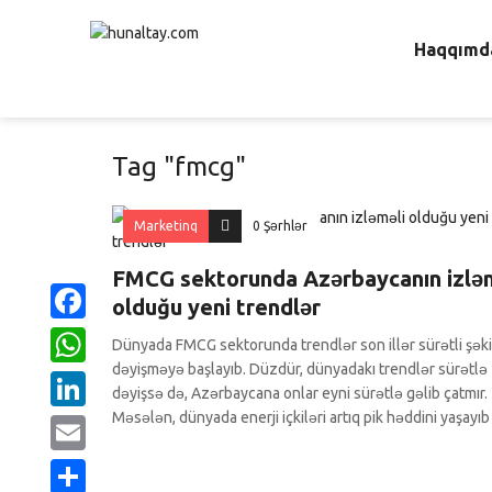
Haqqımd
Tag "fmcg"
Marketinq
0 Şərhlər
FMCG sektorunda Azərbaycanın izlə
olduğu yeni trendlər
Facebook
Dünyada FMCG sektorunda trendlər son illər sürətli şək
dəyişməyə başlayıb. Düzdür, dünyadakı trendlər sürətlə
WhatsApp
dəyişsə də, Azərbaycana onlar eyni sürətlə gəlib çatmır.
Məsələn, dünyada enerji içkiləri artıq pik həddini yaşayıb
LinkedIn
Email