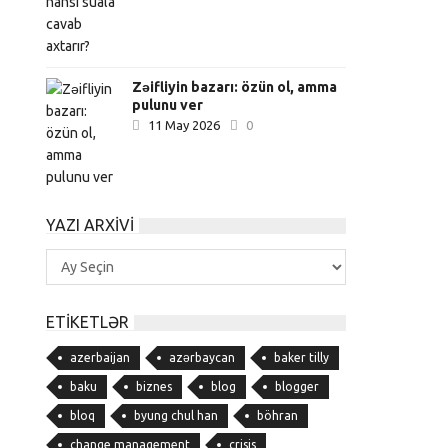
Zəifliyin bazarı: özün ol, amma
pulunu ver
11 May 2026
0
YAZI ARXIVI
Yazı
Arxivi
ETIKETLƏR
azerbaijan
azərbaycan
baker tilly
baku
biznes
blog
blogger
bloq
byung chul han
böhran
change management
crisis