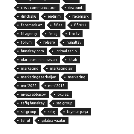
crisis communication
discount
dmcbaku
endirim
facemark
facemark.az
fif.az
fif2017
fil agency
fmcg
fmr tv
forum
fəlsəfə
hunaltay
hunaltay.com
ictimai radio
idarəetmənin əsasları
kitab
marketing
marketing air
marketingazerbaijan
marketinq
mirf2022
mmf2015
niyazi abbasov
oxu.az
rafiq hunaltay
sat group
satgroup
satış
teymur paşa
təhsil
şəkilsiz yazılar