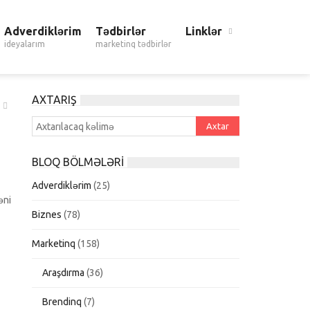
Adverdiklərim
Tədbirlər
Linklər
ideyalarım
marketinq tədbirlər
AXTARIŞ
BLOQ BÖLMƏLƏRI
Adverdiklərim
(25)
əni
Biznes
(78)
Marketinq
(158)
Araşdırma
(36)
Brendinq
(7)