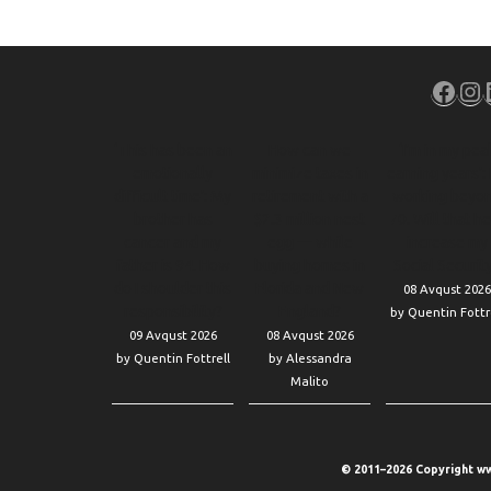
Face
In
‘This has been an
How can we
‘I’m in my pea
emotionally
minimize taxes in
earning years’: 
difficult time’: My
retirement with a
working beyo
brother has
$2.3 million nest
70. Will that h
cancer and my
egg — while
increase my
father is 94. How
buying homes in
Social Securit
do I shoulder this
Florida and New
08 Avqust 2026
responsibility?
England?
by Quentin Fottr
09 Avqust 2026
08 Avqust 2026
by Quentin Fottrell
by Alessandra
Malito
© 2011–2026 Copyright ww