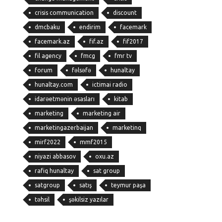
crisis communication
discount
dmcbaku
endirim
facemark
facemark.az
fif.az
fif2017
fil agency
fmcg
fmr tv
forum
fəlsəfə
hunaltay
hunaltay.com
ictimai radio
idarəetmənin əsasları
kitab
marketing
marketing air
marketingazerbaijan
marketinq
mirf2022
mmf2015
niyazi abbasov
oxu.az
rafiq hunaltay
sat group
satgroup
satış
teymur paşa
təhsil
şəkilsiz yazılar