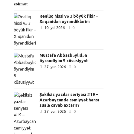
Reallıq hissi və 3 böyük fikir –
Xəqanidən öyrəndiklərim
10 İyul 2026
0
Mustafa Abbasbəylidən
öyrəndiyim 5 xüsusiyyət
27 İyun 2026
0
Şəkilsiz yazılar seriyası #19 –
Azərbaycanda cəmiyyət hansı
suala cavab axtarır?
27 İyun 2026
0