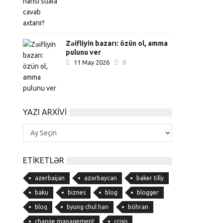
Zəifliyin bazarı: özün ol, amma
pulunu ver
11 May 2026
0
YAZI ARXIVI
Yazı
Arxivi
ETIKETLƏR
azerbaijan
azərbaycan
baker tilly
baku
biznes
blog
blogger
bloq
byung chul han
böhran
change management
crisis