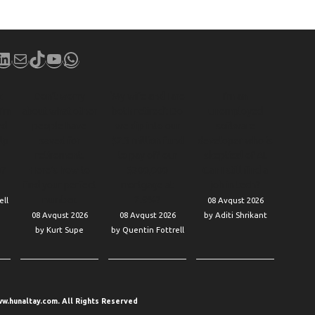
book
stagram
LinkedIn
Mail
TikTok
YouTube
WhatsApp
k
Don’t worry
‘My wife and I are
I’m an
I’m
about what other
both retired’: Do
unemployed
nd
people have
we dip into our
software
elp
saved for
$2.3 million fund
developer who is
retirement.
to pay off our
skeptical of AI.
y?
Here’s how to
$300,000
Can I still find a
find your perfect
mortgage at
job in tech?
number.
2.9%?
ell
08 Avqust 2026
08 Avqust 2026
08 Avqust 2026
by Aditi Shrikant
by Kurt Supe
by Quentin Fottrell
w.hunaltay.com. All Rights Reserved