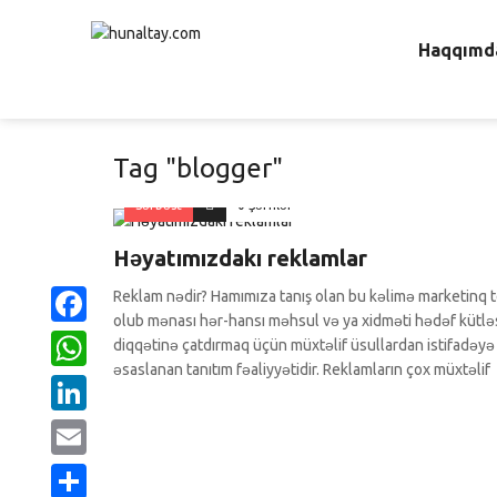
Haqqımd
Tag "blogger"
Sərbəst
0 Şərhlər
Həyatımızdakı reklamlar
Reklam nədir? Hamımıza tanış olan bu kəlimə marketinq t
olub mənası hər-hansı məhsul və ya xidməti hədəf kütlə
Facebook
diqqətinə çatdırmaq üçün müxtəlif üsullardan istifadəyə
əsaslanan tanıtım fəaliyyətidir. Reklamların çox müxtəlif
WhatsApp
LinkedIn
Email