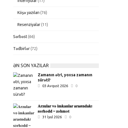
İntervyular
(17)
Köşə yazıları
(76)
Resenziyalar
(11)
Sərbəst
(66)
Tədbirlər
(72)
ƏN SON YAZILAR
Zamanın ətri, yoxsa zamanın
sürəti?
03 Avqust 2026
0
𝐀𝐫𝐳𝐮𝐥𝐚𝐫 𝐯ə 𝐢𝐦𝐤𝐚𝐧𝐥𝐚𝐫 𝐚𝐫𝐚𝐬ı𝐧𝐝𝐚𝐤ı
𝐬ə𝐫𝐡ə𝐝𝐝 – 𝐳ə𝐡𝐦ə𝐭
31 İyul 2026
0