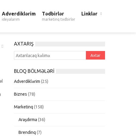
Adverdiklərim
Tədbirlər
Linklər
ideyalarım
marketinq tədbirlər
AXTARIŞ
BLOQ BÖLMƏLƏRI
al
Adverdiklərim
(25)
Biznes
(78)
ı
Marketinq
(158)
Araşdırma
(36)
Brendinq
(7)