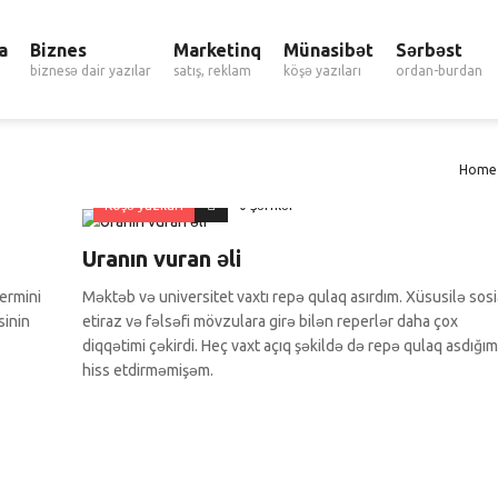
a
Biznes
Marketinq
Münasibət
Sərbəst
biznesə dair yazılar
satış, reklam
köşə yazıları
ordan-burdan
Home
Köşə yazıları
0 Şərhlər
Uranın vuran əli
ermini
Məktəb və universitet vaxtı repə qulaq asırdım. Xüsusilə sosi
sinin
etiraz və fəlsəfi mövzulara girə bilən reperlər daha çox
diqqətimi çəkirdi. Heç vaxt açıq şəkildə də repə qulaq asdığım
hiss etdirməmişəm.