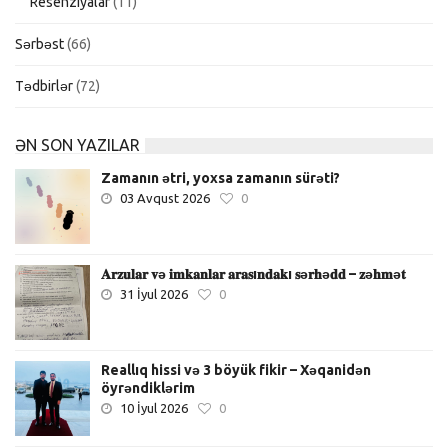
Resenziyalar
(11)
Sərbəst
(66)
Tədbirlər
(72)
ƏN SON YAZILAR
Zamanın ətri, yoxsa zamanın sürəti?
03 Avqust 2026
0
𝐀𝐫𝐳𝐮𝐥𝐚𝐫 𝐯ə 𝐢𝐦𝐤𝐚𝐧𝐥𝐚𝐫 𝐚𝐫𝐚𝐬ı𝐧𝐝𝐚𝐤ı 𝐬ə𝐫𝐡ə𝐝𝐝 – 𝐳ə𝐡𝐦ə𝐭
31 İyul 2026
0
Reallıq hissi və 3 böyük fikir – Xəqanidən
öyrəndiklərim
10 İyul 2026
0