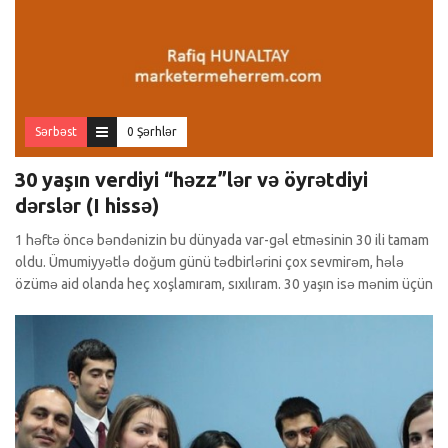
Sərbəst
0 Şərhlər
30 yaşın verdiyi “həzz”lər və öyrətdiyi
dərslər (I hissə)
1 həftə öncə bəndənizin bu dünyada var-gəl etməsinin 30 ili tamam
oldu. Ümumiyyətlə doğum günü tədbirlərini çox sevmirəm, hələ
özümə aid olanda heç xoşlamıram, sıxılıram. 30 yaşın isə mənim üçün