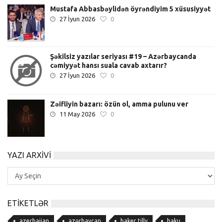
Mustafa Abbasbəylidən öyrəndiyim 5 xüsusiyyət
27 İyun 2026
0
Şəkilsiz yazılar seriyası #19 – Azərbaycanda
cəmiyyət hansı suala cavab axtarır?
27 İyun 2026
0
Zəifliyin bazarı: özün ol, amma pulunu ver
11 May 2026
0
YAZI ARXIVI
Yazı
Arxivi
ETIKETLƏR
azerbaijan
azərbaycan
baker tilly
baku