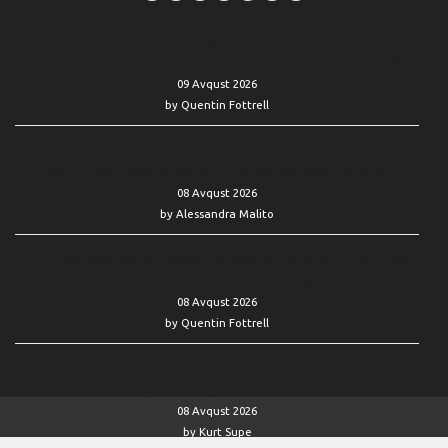
‘This has been an emotionally difficult time’: My brother has
cancer and my father is 94. How do I shoulder this responsibility?
09 Avqust 2026
by Quentin Fottrell
How can we minimize taxes in retirement with a $2.3 million nest
egg — while buying homes in Florida and New England?
08 Avqust 2026
by Alessandra Malito
‘I’m in my peak earning years’: I’m working beyond 70. Will that
help increase my Social Security?
08 Avqust 2026
by Quentin Fottrell
Don’t worry about what other people have saved for retirement.
Here’s how to find your perfect number.
08 Avqust 2026
by Kurt Supe