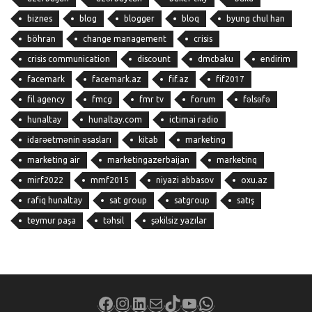
biznes
blog
blogger
bloq
byung chul han
böhran
change management
crisis
crisis communication
discount
dmcbaku
endirim
facemark
facemark.az
fif.az
fif2017
fil agency
fmcg
fmr tv
forum
fəlsəfə
hunaltay
hunaltay.com
ictimai radio
idarəetmənin əsasları
kitab
marketing
marketing air
marketingazerbaijan
marketinq
mirf2022
mmf2015
niyazi abbasov
oxu.az
rafiq hunaltay
sat group
satgroup
satış
teymur paşa
təhsil
şəkilsiz yazılar
Facebook
Instagram
LinkedIn
Mail
TikTok
YouTube
WhatsApp