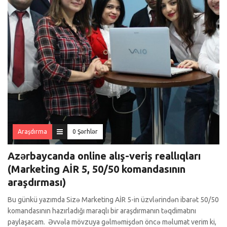
Araşdırma
0 Şərhlər
Azərbaycanda online alış-veriş reallıqları
(Marketing AİR 5, 50/50 komandasının
araşdırması)
Bu günkü yazımda Sizə Marketing AİR 5-in üzvlərindən ibarət 50/50
komandasının hazırladığı maraqlı bir araşdırmanın təqdimatını
paylaşacam. Əvvəla mövzuya gəlməmişdən öncə məlumat verim ki,