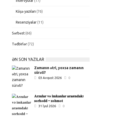
İntervyular
(17)
Köşə yazıları
(76)
Resenziyalar
(11)
Sərbəst
(66)
Tədbirlər
(72)
ƏN SON YAZILAR
Zamanın ətri, yoxsa zamanın
sürəti?
03 Avqust 2026
0
𝐀𝐫𝐳𝐮𝐥𝐚𝐫 𝐯ə 𝐢𝐦𝐤𝐚𝐧𝐥𝐚𝐫 𝐚𝐫𝐚𝐬ı𝐧𝐝𝐚𝐤ı
𝐬ə𝐫𝐡ə𝐝𝐝 – 𝐳ə𝐡𝐦ə𝐭
31 İyul 2026
0