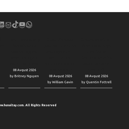
book
stagram
LinkedIn
Mail
TikTok
YouTube
WhatsApp
ck
Two reasons why
SpaceX’s stock
Should wealthier
eek
Nvidia’s stock
just had one of its
Americans forgo
—
saw its biggest
best days ever —
their Social
o
weekly surge in
with the first
Security benefits
more than a year
lockup expiration
as a charitable
now behind it
gesture?
08 Avqust 2026
by Britney Nguyen
08 Avqust 2026
08 Avqust 2026
by William Gavin
by Quentin Fottrell
w.hunaltay.com. All Rights Reserved