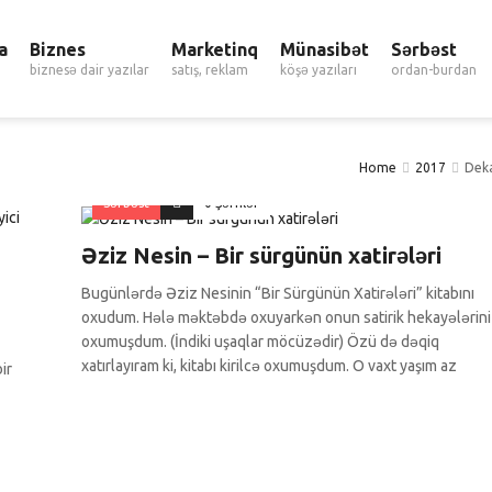
a
Biznes
Marketinq
Münasibət
Sərbəst
biznesə dair yazılar
satış, reklam
köşə yazıları
ordan-burdan
Home
2017
Dek
Sərbəst
0 Şərhlər
Əziz Nesin – Bir sürgünün xatirələri
Bugünlərdə Əziz Nesinin “Bir Sürgünün Xatirələri” kitabını
oxudum. Hələ məktəbdə oxuyarkən onun satirik hekayələrini
oxumuşdum. (İndiki uşaqlar möcüzədir) Özü də dəqiq
xatırlayıram ki, kitabı kirilcə oxumuşdum. O vaxt yaşım az
ir