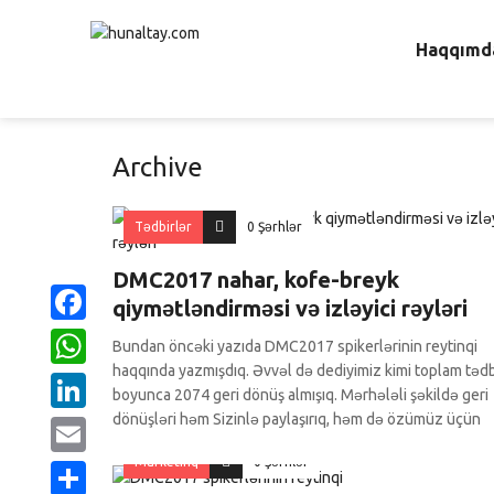
Haqqımd
Archive
Tədbirlər
0 Şərhlər
DMC2017 nahar, kofe-breyk
qiymətləndirməsi və izləyici rəyləri
Facebook
Bundan öncəki yazıda DMC2017 spikerlərinin reytinqi
haqqında yazmışdıq. Əvvəl də dediyimiz kimi toplam tədb
WhatsApp
boyunca 2074 geri dönüş almışıq. Mərhələli şəkildə geri
dönüşləri həm Sizinlə paylaşırıq, həm də özümüz üçün
LinkedIn
Marketinq
0 Şərhlər
Email