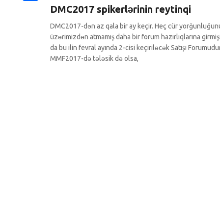
DMC2017 spikerlərinin reytinqi
Share
DMC2017-dən az qala bir ay keçir. Heç cür yorğunluğun
üzərimizdən atmamış daha bir forum hazırlıqlarına girmiş
da bu ilin fevral ayında 2-cisi keçiriləcək Satışı Forumudur
MMF2017-də tələsik də olsa,