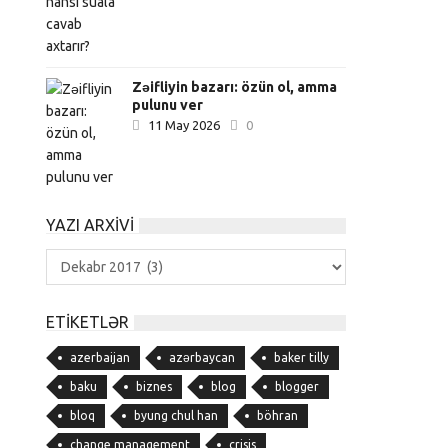
Zəifliyin bazarı: özün ol, amma
pulunu ver
11 May 2026
0
YAZI ARXIVI
Yazı
Arxivi
ETIKETLƏR
azerbaijan
azərbaycan
baker tilly
baku
biznes
blog
blogger
bloq
byung chul han
böhran
change management
crisis