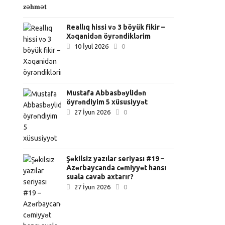
Reallıq hissi və 3 böyük fikir –
Xəqanidən öyrəndiklərim
10 İyul 2026
0
Mustafa Abbasbəylidən
öyrəndiyim 5 xüsusiyyət
27 İyun 2026
0
Şəkilsiz yazılar seriyası #19 –
Azərbaycanda cəmiyyət hansı
suala cavab axtarır?
27 İyun 2026
0