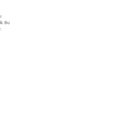
u
ik. Bu
.