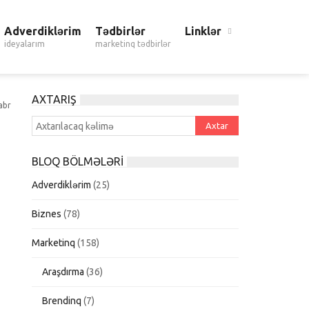
Adverdiklərim
Tədbirlər
Linklər
ideyalarım
marketinq tədbirlər
AXTARIŞ
abr
BLOQ BÖLMƏLƏRI
Adverdiklərim
(25)
Biznes
(78)
Marketinq
(158)
Araşdırma
(36)
Brendinq
(7)