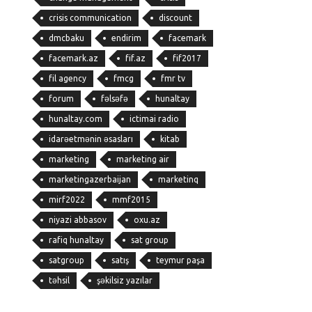
crisis communication
discount
dmcbaku
endirim
facemark
facemark.az
fif.az
fif2017
fil agency
fmcg
fmr tv
forum
fəlsəfə
hunaltay
hunaltay.com
ictimai radio
idarəetmənin əsasları
kitab
marketing
marketing air
marketingazerbaijan
marketinq
mirf2022
mmf2015
niyazi abbasov
oxu.az
rafiq hunaltay
sat group
satgroup
satış
teymur paşa
təhsil
şəkilsiz yazılar