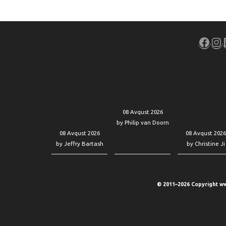
Face
In
Trump is trying to
The smart way to
Palantir’s sto
fire Lisa Cook
invest in gold
stages best w
again. He still
right now as the
since 2024 
wants to stack
dollar slips
showing it’s n
the Fed with his
longer an ‘AI
08 Avqust 2026
allies.
loser’
by Philip van Doorn
08 Avqust 2026
08 Avqust 2026
by Jeffry Bartash
by Christine Ji
© 2011–2026 Copyright ww