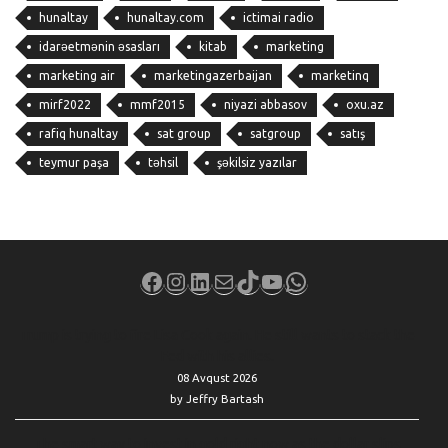
hunaltay
hunaltay.com
ictimai radio
idarəetmənin əsasları
kitab
marketing
marketing air
marketingazerbaijan
marketinq
mirf2022
mmf2015
niyazi abbasov
oxu.az
rafiq hunaltay
sat group
satgroup
satış
teymur paşa
təhsil
şəkilsiz yazılar
Facebook
Instagram
LinkedIn
Mail
TikTok
YouTube
WhatsApp
Trump is trying to fire Lisa Cook again. He still wants to stack the
Fed with his allies.
08 Avqust 2026
by Jeffry Bartash
The smart way to invest in gold right now as the dollar slips