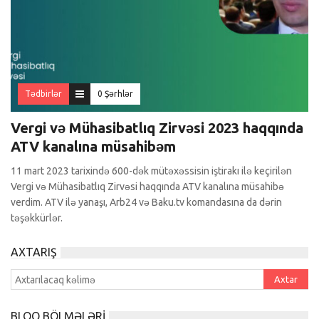
Tədbirlər
0 Şərhlər
Vergi və Mühasibatlıq Zirvəsi 2023 haqqında
ATV kanalına müsahibəm
11 mart 2023 tarixində 600-dək mütəxəssisin iştirakı ilə keçirilən
Vergi və Mühasibatlıq Zirvəsi haqqında ATV kanalına müsahibə
verdim. ATV ilə yanaşı, Arb24 və Baku.tv komandasına da dərin
təşəkkürlər.
AXTARIŞ
BLOQ BÖLMƏLƏRI