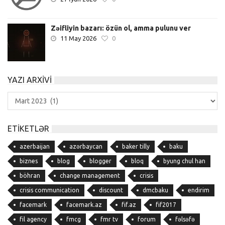
Zəifliyin bazarı: özün ol, amma pulunu ver
11 May 2026
0
YAZI ARXIVI
Yazı
Arxivi
ETIKETLƏR
azerbaijan
azərbaycan
baker tilly
baku
biznes
blog
blogger
bloq
byung chul han
böhran
change management
crisis
crisis communication
discount
dmcbaku
endirim
facemark
facemark.az
fif.az
fif2017
fil agency
fmcg
fmr tv
forum
fəlsəfə