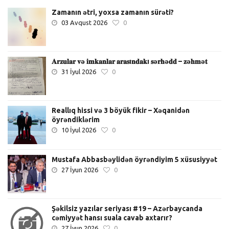
Zamanın ətri, yoxsa zamanın sürəti?
03 Avqust 2026
0
𝐀𝐫𝐳𝐮𝐥𝐚𝐫 𝐯ə 𝐢𝐦𝐤𝐚𝐧𝐥𝐚𝐫 𝐚𝐫𝐚𝐬ı𝐧𝐝𝐚𝐤ı 𝐬ə𝐫𝐡ə𝐝𝐝 – 𝐳ə𝐡𝐦ə𝐭
31 İyul 2026
0
Reallıq hissi və 3 böyük fikir – Xəqanidən
öyrəndiklərim
10 İyul 2026
0
Mustafa Abbasbəylidən öyrəndiyim 5 xüsusiyyət
27 İyun 2026
0
Şəkilsiz yazılar seriyası #19 – Azərbaycanda
cəmiyyət hansı suala cavab axtarır?
27 İyun 2026
0