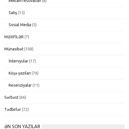
Reklam festivalları
(8)
Satış
(15)
Sosial Media
(5)
MƏXFİLƏR
(7)
Münasibət
(108)
İntervyular
(17)
Köşə yazıları
(76)
Resenziyalar
(11)
Sərbəst
(66)
Tədbirlər
(72)
ƏN SON YAZILAR