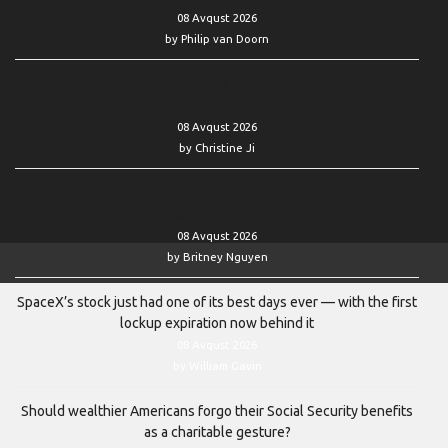
08 Avqust 2026
by Philip van Doorn
Palantir’s stock stages best week since 2024 — showing it’s no
longer an ‘AI loser’
08 Avqust 2026
by Christine Ji
Two reasons why Nvidia’s stock saw its biggest weekly surge in
more than a year
08 Avqust 2026
by Britney Nguyen
SpaceX’s stock just had one of its best days ever — with the first
lockup expiration now behind it
08 Avqust 2026
by William Gavin
Should wealthier Americans forgo their Social Security benefits
as a charitable gesture?