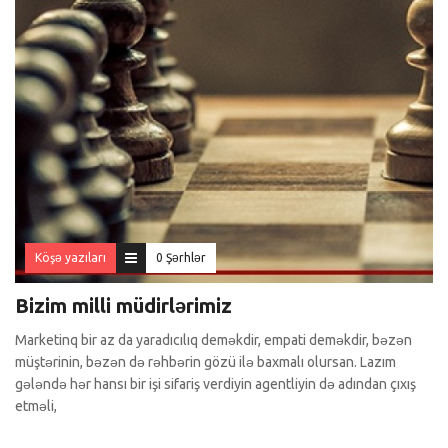
Köşə yazıları
0 Şərhlər
Bizim milli müdirlərimiz
Marketinq bir az da yaradıcılıq deməkdir, empati deməkdir, bəzən
müştərinin, bəzən də rəhbərin gözü ilə baxmalı olursan. Lazım
gələndə hər hansı bir işi sifariş verdiyin agentliyin də adından çıxış
etməli,