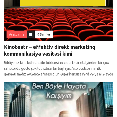
Araşdırma
0 Şərhlər
Kinoteatr – effektiv direkt marketinq
kommunikasiya vasitəsi kimi
Bildiyimiz kimi böhran ailə büdcəsinə ciddi təsir etdiyindən bir çox
sahələrdə güclü şəkildə ixtisarlar başlayır. Ailə büdcəsinin ilk
qənaəti məhz əyləncə sferası olur. Əgər hansısa fərd və ya ailə ayda