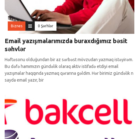
Biznes
0 Şərhlər
Email yazışmalarımızda buraxdığımız bəsit
səhvlər
Həftəsonu olduğundan bir az sərbəst mövzudan yazmaq istəyirəm.
Bu dəfə hamımızın gündəlik olaraq aktiv istifadə etdiyi email
yazışmalar haqqında yazmaq qərarına gəldim. Hər birimiz gündəlik n
sayda email yazır, bir