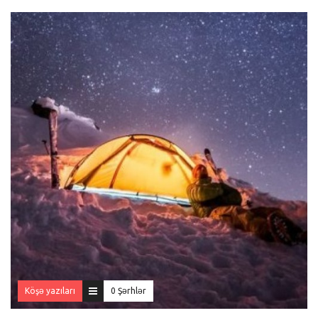
Köşə yazıları
0 Şərhlər