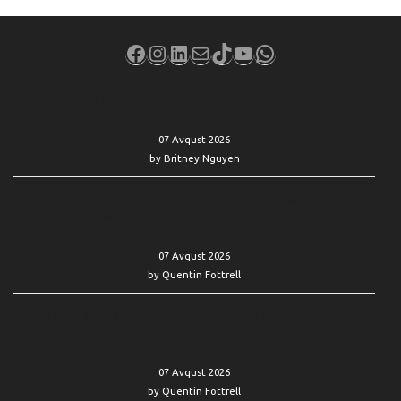
Facebook
Instagram
LinkedIn
Mail
TikTok
YouTube
WhatsApp
Micron’s stock falls but is spared the worst of the memory-chip
selloff
07 Avqust 2026
by Britney Nguyen
‘He’s never been good with money’: If I set up an annuity for my
brother, 65, would it jeopardize his Supplemental Security
Income?
07 Avqust 2026
by Quentin Fottrell
‘Her bank accounts were stripped bare by Medicaid’: My late
friend had $20,000 in credit-card debt. Will her life insurance pay
for it?
07 Avqust 2026
by Quentin Fottrell