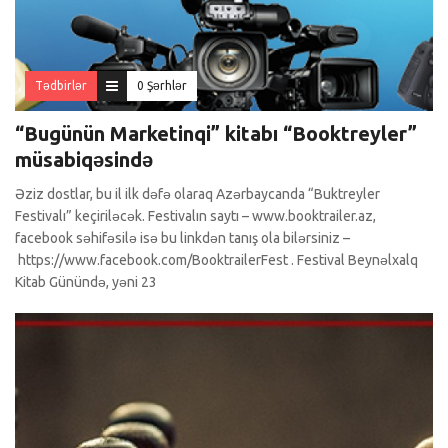
Tədbirlər
0 Şərhlər
“Bugünün Marketinqi” kitabı “Booktreyler”
müsabiqəsində
Əziz dostlar, bu il ilk dəfə olaraq Azərbaycanda “Buktreyler
Festivalı” keçiriləcək. Festivalın saytı – www.booktrailer.az,
facebook səhifəsilə isə bu linkdən tanış ola bilərsiniz –
https://www.facebook.com/BooktrailerFest . Festival Beynəlxalq
Kitab Günündə, yəni 23