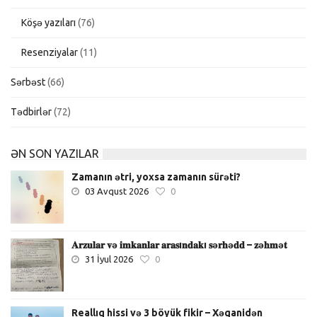
Köşə yazıları
(76)
Resenziyalar
(11)
Sərbəst
(66)
Tədbirlər
(72)
ƏN SON YAZILAR
Zamanın ətri, yoxsa zamanın sürəti?
03 Avqust 2026
0
𝐀𝐫𝐳𝐮𝐥𝐚𝐫 𝐯ə 𝐢𝐦𝐤𝐚𝐧𝐥𝐚𝐫 𝐚𝐫𝐚𝐬ı𝐧𝐝𝐚𝐤ı 𝐬ə𝐫𝐡ə𝐝𝐝 – 𝐳ə𝐡𝐦ə𝐭
31 İyul 2026
0
Reallıq hissi və 3 böyük fikir – Xəqanidən