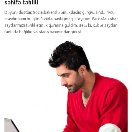
səhifə təhlili
Dəyərli dostlar, Socialbakerslə əməkdaşlıq çərçivəsində 4-cü
araşdırmamı bu gün Sizinlə paylaşmaq istəyirəm. Bu dəfə xəbər
saytlarımızı təhlil etmək qərarına gəldim. Belə ki, xəbər saytları
fanlarla bağlılıq və əlaqə baxımından şirkət