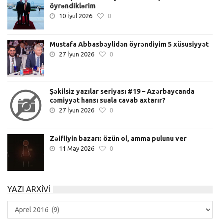
öyrəndiklərim
10 İyul 2026
0
Mustafa Abbasbəylidən öyrəndiyim 5 xüsusiyyət
27 İyun 2026
0
Şəkilsiz yazılar seriyası #19 – Azərbaycanda
cəmiyyət hansı suala cavab axtarır?
27 İyun 2026
0
Zəifliyin bazarı: özün ol, amma pulunu ver
11 May 2026
0
YAZI ARXIVI
Yazı
Arxivi