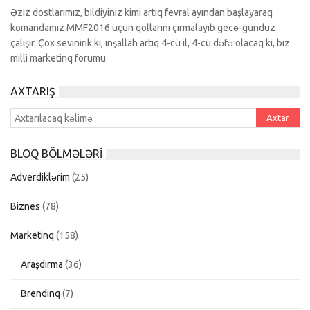
Əziz dostlarımız, bildiyiniz kimi artıq fevral ayından başlayaraq
komandamız MMF2016 üçün qollarını çırmalayıb gecə-gündüz
çalışır. Çox sevinirik ki, inşallah artıq 4-cü il, 4-cü dəfə olacaq ki, biz
milli marketinq forumu
AXTARIŞ
BLOQ BÖLMƏLƏRI
Adverdiklərim
(25)
Biznes
(78)
Marketinq
(158)
Araşdırma
(36)
Brendinq
(7)