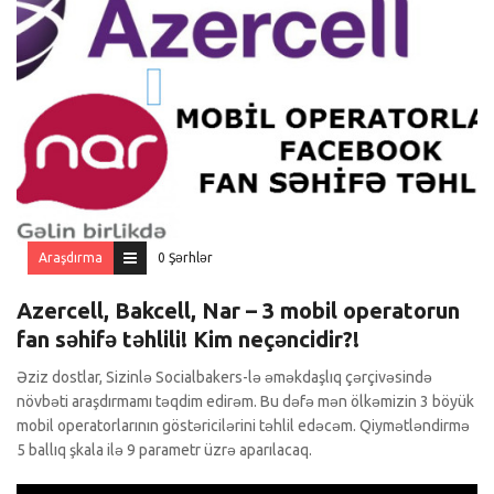
Araşdırma
0 Şərhlər
Azercell, Bakcell, Nar – 3 mobil operatorun
fan səhifə təhlili! Kim neçəncidir?!
Əziz dostlar, Sizinlə Socialbakers-lə əməkdaşlıq çərçivəsində
növbəti araşdırmamı təqdim edirəm. Bu dəfə mən ölkəmizin 3 böyük
mobil operatorlarının göstəricilərini təhlil edəcəm. Qiymətləndirmə
5 ballıq şkala ilə 9 parametr üzrə aparılacaq.