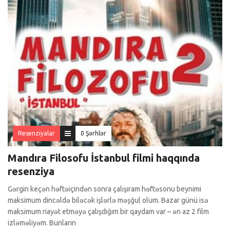
Resenziyalar
0 Şərhlər
Mandıra Filosofu İstanbul filmi haqqında
resenziya
Gərgin keçən həftəiçindən sonra çalışıram həftəsonu beynimi
maksimum dincəldə biləcək işlərlə məşğul olum. Bazar günü isə
maksimum riayət etməyə çalışdığım bir qaydam var – ən az 2 film
izləməliyəm. Bunların