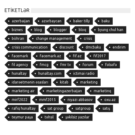
ETIKETLƏR
azerbaijan
azərbaycan
baker tilly
baku
biznes
blog
blogger
bloq
byung chul han
böhran
change management
crisis
crisis communication
discount
dmcbaku
endirim
facemark
facemark.az
fif.az
fif2017
fil agency
fmcg
fmr tv
forum
fəlsəfə
hunaltay
hunaltay.com
ictimai radio
idarəetmənin əsasları
kitab
marketing
marketing air
marketingazerbaijan
marketinq
mirf2022
mmf2015
niyazi abbasov
oxu.az
rafiq hunaltay
sat group
satgroup
satış
teymur paşa
təhsil
şəkilsiz yazılar