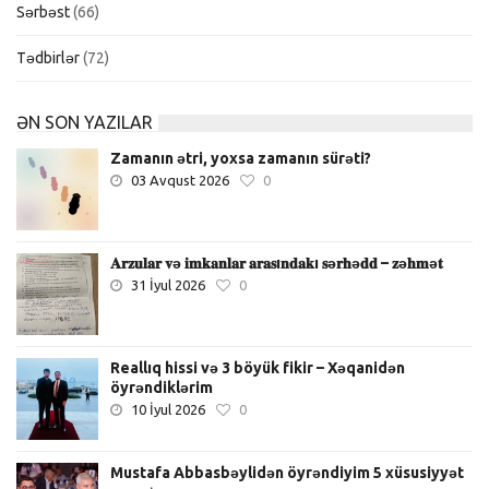
Sərbəst
(66)
Tədbirlər
(72)
ƏN SON YAZILAR
Zamanın ətri, yoxsa zamanın sürəti?
03 Avqust 2026
0
𝐀𝐫𝐳𝐮𝐥𝐚𝐫 𝐯ə 𝐢𝐦𝐤𝐚𝐧𝐥𝐚𝐫 𝐚𝐫𝐚𝐬ı𝐧𝐝𝐚𝐤ı 𝐬ə𝐫𝐡ə𝐝𝐝 – 𝐳ə𝐡𝐦ə𝐭
31 İyul 2026
0
Reallıq hissi və 3 böyük fikir – Xəqanidən
öyrəndiklərim
10 İyul 2026
0
Mustafa Abbasbəylidən öyrəndiyim 5 xüsusiyyət