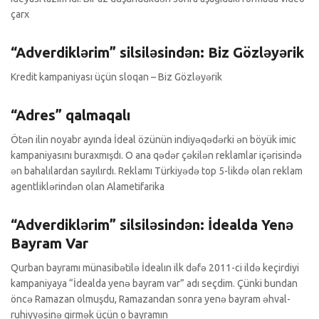
çarx
Adverdiklərim
0 Şərhlər
“Adverdiklərim” silsiləsindən: Biz Gözləyərik
Kredit kampaniyası üçün sloqan – Biz Gözləyərik
Köşə yazıları
0 Şərhlər
“Adres” qalmaqalı
Ötən ilin noyabr ayında İdeal özünün indiyəqədərki ən böyük imic
kampaniyasını buraxmışdı. O ana qədər çəkilən reklamlar içərisində
ən bahalılardan sayılırdı. Reklamı Türkiyədə top 5-likdə olan reklam
agentliklərindən olan Alametifarika
Adverdiklərim
0 Şərhlər
“Adverdiklərim” silsiləsindən: İdealda Yenə
Bayram Var
Qurban bayramı münasibətilə İdealın ilk dəfə 2011-ci ildə keçirdiyi
kampaniyaya “İdealda yenə bayram var” adı seçdim. Çünki bundan
öncə Ramazan olmuşdu, Ramazandan sonra yenə bayram əhval-
ruhiyyəsinə girmək üçün o bayramın
Adverdiklərim
0 Şərhlər