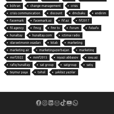
böhran
change management
crisis
crisis communication
discount
dmcbaku
endirim
facemark
facemark.az
fif.az
fif2017
fil agency
fmcg
fmr tv
forum
fəlsəfə
hunaltay
hunaltay.com
ictimai radio
idarəetmənin əsasları
kitab
marketing
marketing air
marketingazerbaijan
marketinq
mirf2022
mmf2015
niyazi abbasov
oxu.az
rafiq hunaltay
sat group
satgroup
satış
teymur paşa
təhsil
şəkilsiz yazılar
Facebook
Instagram
LinkedIn
Mail
TikTok
YouTube
WhatsApp