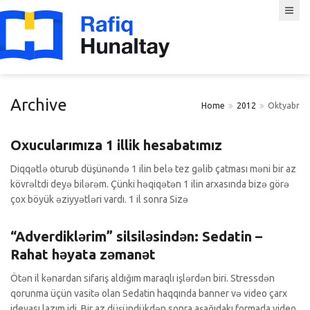
Archive
Home
2012
Oktyabr
Köşə yazıları
0 Şərhlər
Oxucularımıza 1 illik hesabatımız
Diqqətlə oturub düşünəndə 1 ilin belə tez gəlib çatması məni bir az
kövrəltdi deyə bilərəm. Çünki həqiqətən 1 ilin arxasında bizə görə
çox böyük əziyyətləri vardı. 1 il sonra Sizə
Adverdiklərim
0 Şərhlər
“Adverdiklərim” silsiləsindən: Sedatin –
Rahat həyata zəmanət
Ötən il kənardan sifariş aldığım maraqlı işlərdən biri. Stressdən
qorunma üçün vasitə olan Sedatin haqqında banner və video çarx
ideyası lazım idi. Bir az düşündükdən sonra aşağıdakı formada video