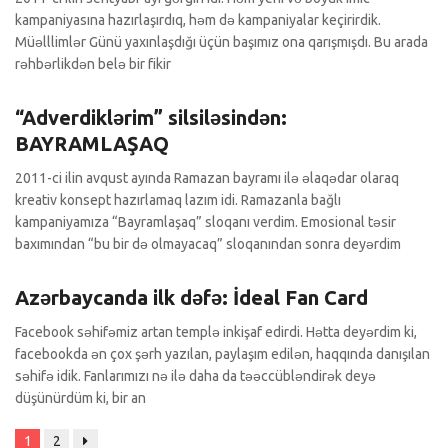
kampaniyasına hazırlaşırdıq, həm də kampaniyalar keçirirdik.
Müəlllimlər Günü yaxınlaşdığı üçün başımız ona qarışmışdı. Bu arada
rəhbərlikdən belə bir fikir
Adverdiklərim
0 Şərhlər
“Adverdiklərim” silsiləsindən:
BAYRAMLAŞAQ
2011-ci ilin avqust ayında Ramazan bayramı ilə əlaqədar olaraq
kreativ konsept hazırlamaq lazım idi. Ramazanla bağlı
kampaniyamıza “Bayramlaşaq” sloqanı verdim. Emosional təsir
baxımından “bu bir də olmayacaq” sloqanından sonra deyərdim
CRM
0 Şərhlər
Azərbaycanda ilk dəfə: İdeal Fan Card
Facebook səhifəmiz artan templə inkişaf edirdi. Hətta deyərdim ki,
facebookda ən çox şərh yazılan, paylaşım edilən, haqqında danışılan
səhifə idik. Fanlarımızı nə ilə daha da təəccübləndirək deyə
düşünürdüm ki, bir an
1
2