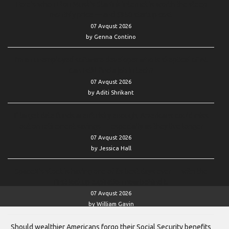
Here’s when Elon Musk’s Starlink internet is worth the steep
monthly price — and $350 startup cost
07 Avqust 2026
by Genna Contino
I’m an unemployed software developer who is skeptical of AI.
Can I still find a job in tech?
07 Avqust 2026
by Aditi Shrikant
If target date funds aren’t risky enough, Americans could miss
out on retirement savings — especially as they live longer
07 Avqust 2026
by Jessica Hall
SpaceX’s stock is having one of its best days ever — with the
first lockup expiration now behind it
07 Avqust 2026
by William Gavin
Should wealthier Americans forgo their Social Security benefits