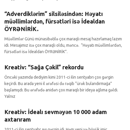
“Adverdiklərim” silsiləsindən: Həyatı
müəllimlərdən, fürsətləri isə İdealdan
ÖYRƏNİRİK.
Müəllimlər Günü münasibətilə çox maraqlı mesaj hazırlamaq lazım
idi. Mesajımız isə çox maraqlı oldu, məncə. “Həyatı müəllimlərdən,
fürsətləri isə İdealdan ÖYRƏNİRİK”.
Digital
0 Şərhlər
Kreativ: “Sağa Çəkil” rekordu
Öncəki yazımda dediyim kimi 2011-ci ilin sentyabrı çox gərgin
keçirdi. Bu arada yeni il ərəfəsi də rəqib “ürək bulandırmağa”
başlamışdı. Bu ərəfədə anidən çox maraqlı bir ideya ağlıma gəldi.
Yalnız
Sosial Media
0 Şərhlər
Kreativ: İdealı sevməyən 10 000 adam
axtarıram
2011-ci ilin sentyabr ayı gərgin idi. Həm yeni və böyük imic