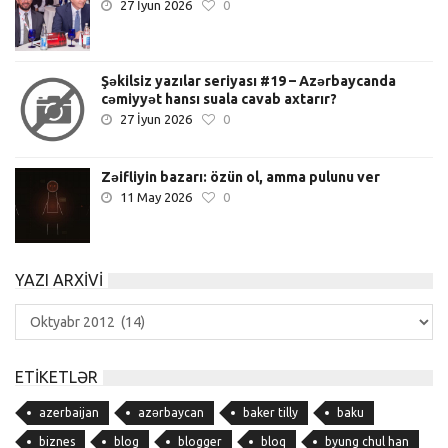
27 İyun 2026
0
Şəkilsiz yazılar seriyası #19 – Azərbaycanda
cəmiyyət hansı suala cavab axtarır?
27 İyun 2026
0
Zəifliyin bazarı: özün ol, amma pulunu ver
11 May 2026
0
YAZI ARXIVI
Yazı
Arxivi
ETIKETLƏR
azerbaijan
azərbaycan
baker tilly
baku
biznes
blog
blogger
bloq
byung chul han