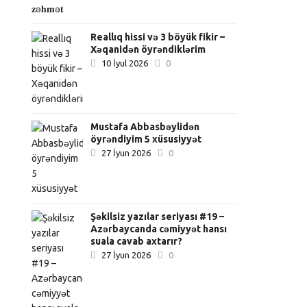
Reallıq hissi və 3 böyük fikir –
Xəqanidən öyrəndiklərim
10 İyul 2026
0
Mustafa Abbasbəylidən
öyrəndiyim 5 xüsusiyyət
27 İyun 2026
0
Şəkilsiz yazılar seriyası #19 –
Azərbaycanda cəmiyyət hansı
suala cavab axtarır?
27 İyun 2026
0