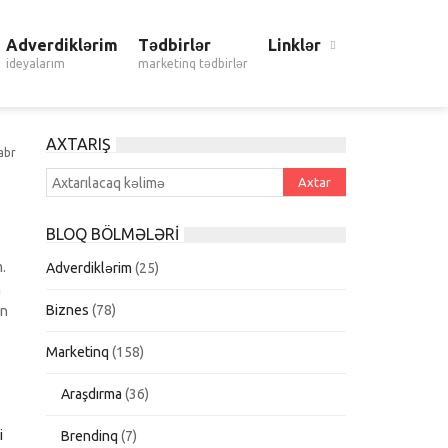
Adverdiklərim
Tədbirlər
Linklər
ideyalarım
marketinq tədbirlər
AXTARIŞ
abr
BLOQ BÖLMƏLƏRI
.
Adverdiklərim
(25)
n
Biznes
(78)
ün
Marketinq
(158)
Araşdırma
(36)
Brendinq
(7)