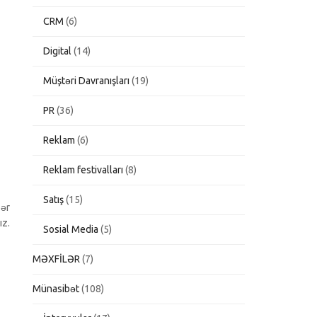
CRM
(6)
Digital
(14)
Müştəri Davranışları
(19)
PR
(36)
Reklam
(6)
Reklam festivalları
(8)
Satış
(15)
zər
ız.
Sosial Media
(5)
MƏXFİLƏR
(7)
Münasibət
(108)