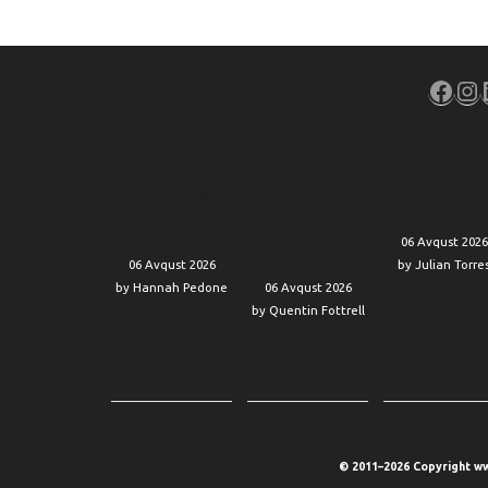
Face
In
AppLovin’s AI
Social Security’s
The trade-off 
stumbles send
funding crisis is
graduating
the stock sliding
the elephant in
college early: 
toward its worst
the room. But
debt, but no jo
day in over a year
don’t ignore the
06 Avqust 2026
mouse.
06 Avqust 2026
by Julian Torre
by Hannah Pedone
06 Avqust 2026
by Quentin Fottrell
© 2011–2026 Copyright ww