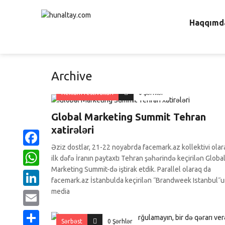
Haqqımd
Archive
Reklam festivalları
0 Şərhlər
Global Marketing Summit Tehran
xatirələri
Əziz dostlar, 21-22 noyabrda facemark.az kollektivi olara
Facebook
ilk dəfə İranın paytaxtı Tehran şəhərində keçirilən Globa
Marketing Summit-də iştirak etdik. Parallel olaraq da
WhatsApp
facemark.az İstanbulda keçirilən ˝Brandweek Istanbul˝
media
LinkedIn
Email
Sərbəst
0 Şərhlər