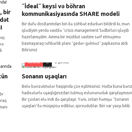
˝İdeal˝ keysi və böhran
 bir
kommunikasiyasında SHARE modeli
ddət
Bir dəfə dostlarımdan biri ilə söhbət edərkən bildirdi ki, mən
!
işlədiyim yerdə vaxtilə ˝crisis management˝tədbirləri işləyib
hazırlamışdım. Amma bir müddət vaxtımı sərf etməyimə
baş
baxmayaraq rəhbərlik planı ˝gedər-gəlməz˝ papkasına atdı.
lkə
Bilirsiniz
di
Sərbəst
0 Şərhlər
tün
Sonanın uşaqları
Belə bənzətmələr haqqında çox eşitmisiniz. Hətta buna bən
hadisələrlə uşaqlığınızdan tutmuş evlənənədək qarşılaşmısın
abr
Bir çoxları elə indi də qarşılaşır. Yəni, onları həmişə ˝Sonanın
araq
uşaqları˝ilə müqayisə ediblər, qorxudublar. Biri var yaxşı bilib
amanı