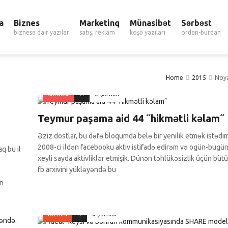
a
Biznes
Marketinq
Münasibət
Sərbəst
biznesə dair yazılar
satış, reklam
köşə yazıları
ordan-burdan
Home
2015
Noy
Sərbəst
0 Şərhlər
Teymur paşama aid 44 ˝hikmətli kəlam˝
Əziz dostlar, bu dəfə bloqumda belə bir yenilik etmək istədim
2008-ci ildən facebooku aktiv istifadə edirəm və ogün-bugü
q bu il
xeyli sayda aktivliklər etmişik. Dünən təhlükəsizlik üçün büt
l
fb arxivini yükləyəndə bu
un
Biznes
0 Şərhlər