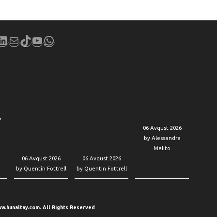
book
stagram
LinkedIn
Mail
TikTok
YouTube
WhatsApp
of
‘Her bank
‘He’s never been
Paying for pricey
accounts were
good with
daycare? Here’s
No
stripped bare by
money’: If I set up
how to keep
b?
Medicaid’: My late
an annuity for my
saving for
friend had
brother, 65,
retirement at the
$20,000 in credit-
would it
same time.
s
card debt. Will
jeopardize his
06 Avqust 2026
her life insurance
Supplemental
by Alessandra
pay for it?
Security Income?
Malito
06 Avqust 2026
06 Avqust 2026
by Quentin Fottrell
by Quentin Fottrell
w.hunaltay.com. All Rights Reserved