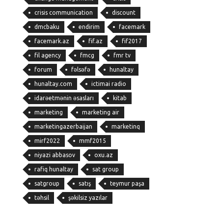
crisis communication
discount
dmcbaku
endirim
facemark
facemark.az
fif.az
fif2017
fil agency
fmcg
fmr tv
forum
fəlsəfə
hunaltay
hunaltay.com
ictimai radio
idarəetmənin əsasları
kitab
marketing
marketing air
marketingazerbaijan
marketinq
mirf2022
mmf2015
niyazi abbasov
oxu.az
rafiq hunaltay
sat group
satgroup
satış
teymur paşa
təhsil
şəkilsiz yazılar