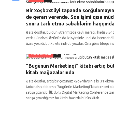
Share
Bir xoşbəxtliyi tapanda sorğulamayın,
də qərarı verəndə. Son işimi qısa mü
sonra tərk etmə səbəblərim haqqında
Əziz dostlar, bu gün ətrafımızda xeyli maraqlı hadisələr 
verir. Gündəmi özünüz də izləyirsiniz. İndi də internet ö
üzrə yox idi, bəlkə elə indi də yoxdur. Ona görə bloqu in
Adverdiklərim
0 Şərhlər
˝Bugünün Marketinqi˝ kitabı artıq bü
kitab mağazalarında
Əziz dostlar, artıq bir çoxunuz xəbərdarsınız ki, 31 okty
tarixindən etibarən ˝Bugünün Marketinqi˝kitabı rəsmi ol
satışa çıxarılıb. İlk dəfə Digital Marketing Conference z
satışa çıxardığımız bu kitabı hazırda bütün kitab