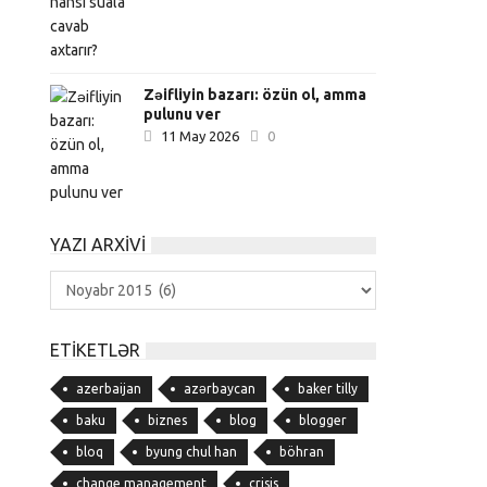
Zəifliyin bazarı: özün ol, amma
pulunu ver
11 May 2026
0
YAZI ARXIVI
Yazı
Arxivi
ETIKETLƏR
azerbaijan
azərbaycan
baker tilly
baku
biznes
blog
blogger
bloq
byung chul han
böhran
change management
crisis