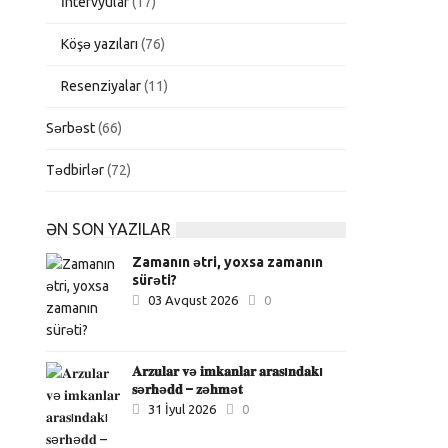
İntervyular
(17)
Köşə yazıları
(76)
Resenziyalar
(11)
Sərbəst
(66)
Tədbirlər
(72)
ƏN SON YAZILAR
Zamanın ətri, yoxsa zamanın
sürəti?
03 Avqust 2026
0
𝐀𝐫𝐳𝐮𝐥𝐚𝐫 𝐯ə 𝐢𝐦𝐤𝐚𝐧𝐥𝐚𝐫 𝐚𝐫𝐚𝐬ı𝐧𝐝𝐚𝐤ı
𝐬ə𝐫𝐡ə𝐝𝐝 – 𝐳ə𝐡𝐦ə𝐭
31 İyul 2026
0