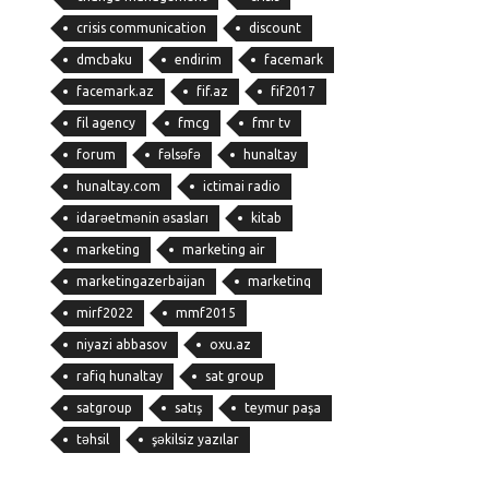
crisis communication
discount
dmcbaku
endirim
facemark
facemark.az
fif.az
fif2017
fil agency
fmcg
fmr tv
forum
fəlsəfə
hunaltay
hunaltay.com
ictimai radio
idarəetmənin əsasları
kitab
marketing
marketing air
marketingazerbaijan
marketinq
mirf2022
mmf2015
niyazi abbasov
oxu.az
rafiq hunaltay
sat group
satgroup
satış
teymur paşa
təhsil
şəkilsiz yazılar