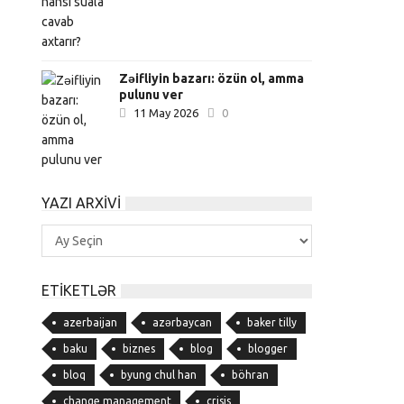
Zəifliyin bazarı: özün ol, amma
pulunu ver
11 May 2026
0
YAZI ARXIVI
Yazı
Arxivi
ETIKETLƏR
azerbaijan
azərbaycan
baker tilly
baku
biznes
blog
blogger
bloq
byung chul han
böhran
change management
crisis