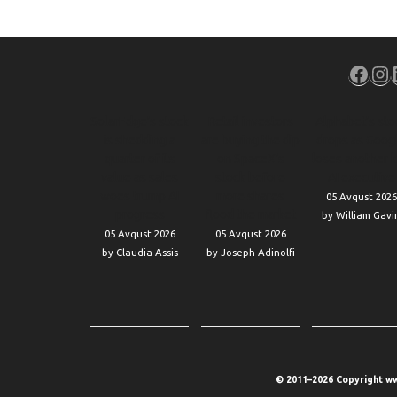
Face
In
SolarEdge’s stock
Retail investors
Alphabet’s sto
is shedding a
are buying the dip
drops as Goog
quarter of its
on SpaceX’s
loses another 
value as sales
stock before
AI executive
woes trump AI
more shares
05 Avqust 2026
progress
flood the market
by William Gavi
05 Avqust 2026
05 Avqust 2026
by Claudia Assis
by Joseph Adinolfi
© 2011–2026 Copyright ww