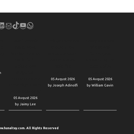
book
stagram
LinkedIn
Mail
TikTok
YouTube
WhatsApp
ck
How Ozempic
5 things investors
SpaceX’s stock
le
maker Novo
should know
falls as Wall
key
Nordisk blew its
about the stock
Street gets
lead in GLP-1
market’s latest
spooked by the
weight-loss
rapid-fire
extent of AI
drugs. Can
comeback
spending
n
Europe compete
05 Avqust 2026
05 Avqust 2026
in the high-stakes
by Joseph Adinolfi
by William Gavin
global economy?
05 Avqust 2026
by Jaimy Lee
w.hunaltay.com. All Rights Reserved