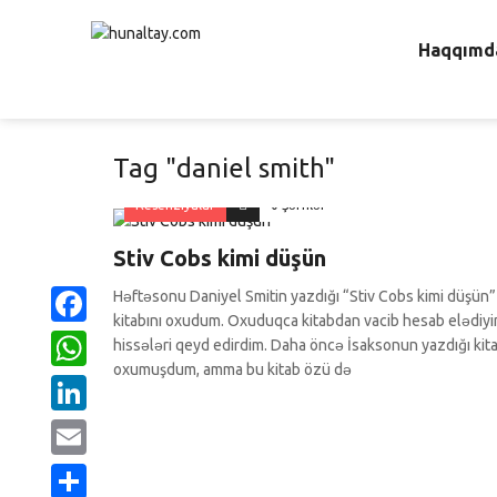
Haqqımd
Tag "daniel smith"
Resenziyalar
0 Şərhlər
Stiv Cobs kimi düşün
Həftəsonu Daniyel Smitin yazdığı “Stiv Cobs kimi düşün”
kitabını oxudum. Oxuduqca kitabdan vacib hesab elədiy
Facebook
hissələri qeyd edirdim. Daha öncə İsaksonun yazdığı kita
oxumuşdum, amma bu kitab özü də
WhatsApp
LinkedIn
Email