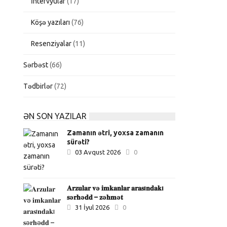
İntervyular
(17)
Köşə yazıları
(76)
Resenziyalar
(11)
Sərbəst
(66)
Tədbirlər
(72)
ƏN SON YAZILAR
Zamanın ətri, yoxsa zamanın
sürəti?
03 Avqust 2026
0
𝐀𝐫𝐳𝐮𝐥𝐚𝐫 𝐯ə 𝐢𝐦𝐤𝐚𝐧𝐥𝐚𝐫 𝐚𝐫𝐚𝐬ı𝐧𝐝𝐚𝐤ı
𝐬ə𝐫𝐡ə𝐝𝐝 – 𝐳ə𝐡𝐦ə𝐭
31 İyul 2026
0