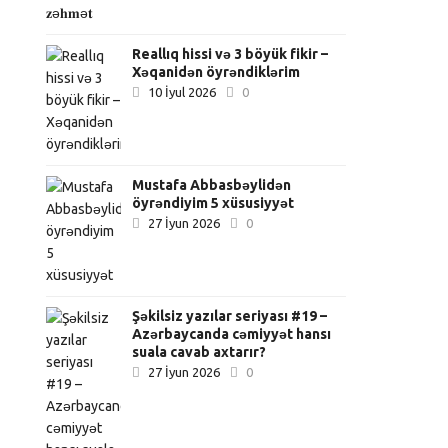
Reallıq hissi və 3 böyük fikir –
Xəqanidən öyrəndiklərim
10 İyul 2026
0
Mustafa Abbasbəylidən
öyrəndiyim 5 xüsusiyyət
27 İyun 2026
0
Şəkilsiz yazılar seriyası #19 –
Azərbaycanda cəmiyyət hansı
suala cavab axtarır?
27 İyun 2026
0