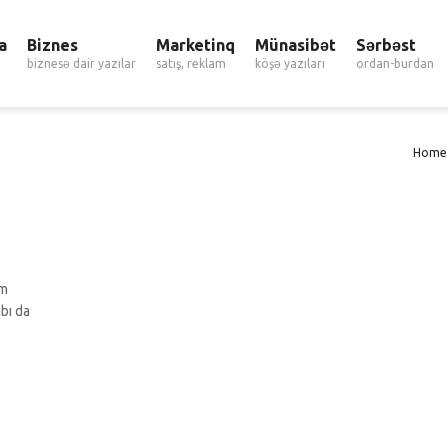
a
Biznes
Marketinq
Münasibət
Sərbəst
biznesə dair yazılar
satış, reklam
köşə yazıları
ordan-burdan
Home
im
bı da