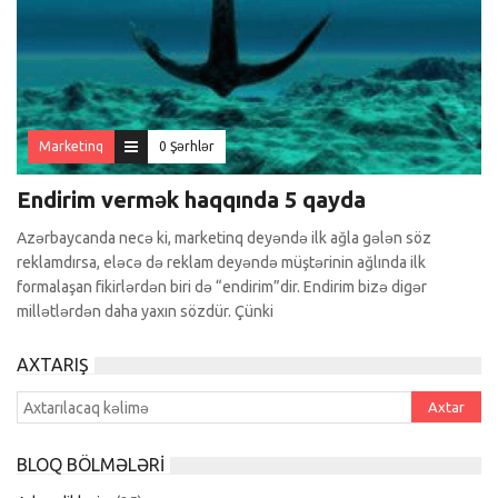
Marketinq
0 Şərhlər
Endirim vermək haqqında 5 qayda
Azərbaycanda necə ki, marketinq deyəndə ilk ağla gələn söz
reklamdırsa, eləcə də reklam deyəndə müştərinin ağlında ilk
formalaşan fikirlərdən biri də “endirim”dir. Endirim bizə digər
millətlərdən daha yaxın sözdür. Çünki
AXTARIŞ
BLOQ BÖLMƏLƏRI