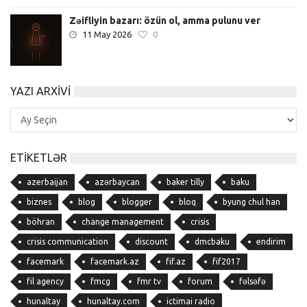
Zəifliyin bazarı: özün ol, amma pulunu ver
11 May 2026
0
YAZI ARXIVI
Yazı
Arxivi
ETIKETLƏR
azerbaijan
azərbaycan
baker tilly
baku
biznes
blog
blogger
bloq
byung chul han
böhran
change management
crisis
crisis communication
discount
dmcbaku
endirim
facemark
facemark.az
fif.az
fif2017
fil agency
fmcg
fmr tv
forum
fəlsəfə
hunaltay
hunaltay.com
ictimai radio