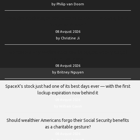
by Philip van Doorn
Palantir’s stock stages best week since 2024 — showing it’s no
longer an ‘AI loser’
08 Avqust 2026
by Christine Ji
Two reasons why Nvidia’s stock saw its biggest weekly surge in
more than a year
08 Avqust 2026
by Britney Nguyen
SpaceX’s stock just had one of its best days ever — with the first
lockup expiration now behind it
08 Avqust 2026
by William Gavin
Should wealthier Americans forgo their Social Security benefits
as a charitable gesture?
08 Avqust 2026