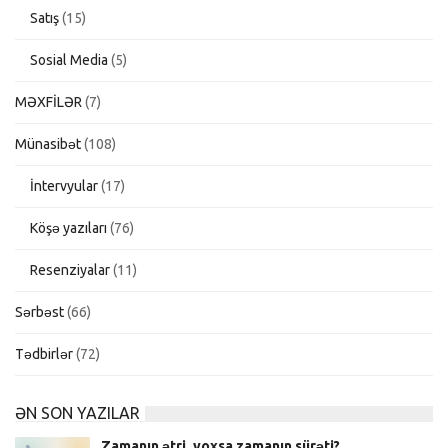
Satış
(15)
Sosial Media
(5)
MƏXFİLƏR
(7)
Münasibət
(108)
İntervyular
(17)
Köşə yazıları
(76)
Resenziyalar
(11)
Sərbəst
(66)
Tədbirlər
(72)
ƏN SON YAZILAR
Zamanın ətri, yoxsa zamanın sürəti?