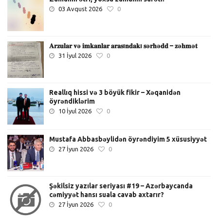
03 Avqust 2026
0
𝐀𝐫𝐳𝐮𝐥𝐚𝐫 𝐯ə 𝐢𝐦𝐤𝐚𝐧𝐥𝐚𝐫 𝐚𝐫𝐚𝐬ı𝐧𝐝𝐚𝐤ı 𝐬ə𝐫𝐡ə𝐝𝐝 – 𝐳ə𝐡𝐦ə𝐭
31 İyul 2026
0
Reallıq hissi və 3 böyük fikir – Xəqanidən
öyrəndiklərim
10 İyul 2026
0
Mustafa Abbasbəylidən öyrəndiyim 5 xüsusiyyət
27 İyun 2026
0
Şəkilsiz yazılar seriyası #19 – Azərbaycanda
cəmiyyət hansı suala cavab axtarır?
27 İyun 2026
0