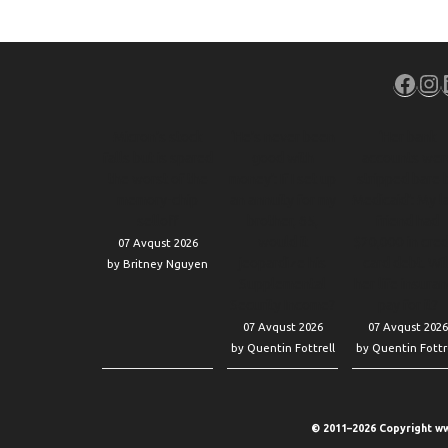
Face
In
Micron’s stock
‘He’s never been
‘Her bank
falls but is spared
good with
accounts wer
the worst of the
money’: If I set up
stripped bare 
memory-chip
an annuity for my
Medicaid’: My l
selloff
brother, 65,
friend had
would it
$20,000 in cred
07 Avqust 2026
jeopardize his
card debt. Wil
by Britney Nguyen
Supplemental
her life insura
Security Income?
pay for it?
07 Avqust 2026
07 Avqust 2026
by Quentin Fottrell
by Quentin Fottr
© 2011–2026 Copyright ww