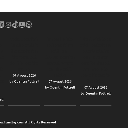
book
stagram
LinkedIn
Mail
TikTok
YouTube
WhatsApp
Social Security’s
‘I’m easing into
‘I don’t wish to be
e
funding crisis is
retirement’: I’m
cold-hearted’: My
by
the elephant in
getting an
elderly relative
ate
the room. But
$80,000 pension
can no longer
don’t ignore the
payout. Where
care for himself.
it-
mouse.
can I invest it
Am I wrong to
l
safely?
leave his care to
07 Avqust 2026
nce
the state?
by Quentin Fottrell
07 Avqust 2026
by Quentin Fottrell
07 Avqust 2026
by Quentin Fottrell
ell
w.hunaltay.com. All Rights Reserved