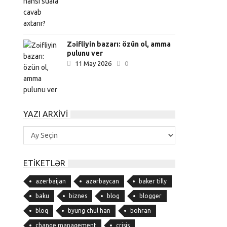
Zəifliyin bazarı: özün ol, amma
pulunu ver
11 May 2026
0
YAZI ARXIVI
Yazı
Arxivi
ETIKETLƏR
azerbaijan
azərbaycan
baker tilly
baku
biznes
blog
blogger
bloq
byung chul han
böhran
change management
crisis