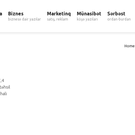
a
Biznes
Marketinq
Münasibət
Sərbəst
biznesə dair yazılar
satış, reklam
köşə yazıları
ordan-burdan
Home
7,4
təhsil
hali