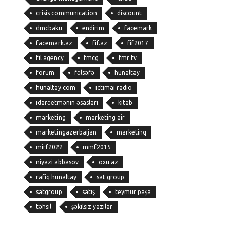
crisis communication
discount
dmcbaku
endirim
facemark
facemark.az
fif.az
fif2017
fil agency
fmcg
fmr tv
forum
fəlsəfə
hunaltay
hunaltay.com
ictimai radio
idarəetmənin əsasları
kitab
marketing
marketing air
marketingazerbaijan
marketinq
mirf2022
mmf2015
niyazi abbasov
oxu.az
rafiq hunaltay
sat group
satgroup
satış
teymur paşa
təhsil
şəkilsiz yazılar