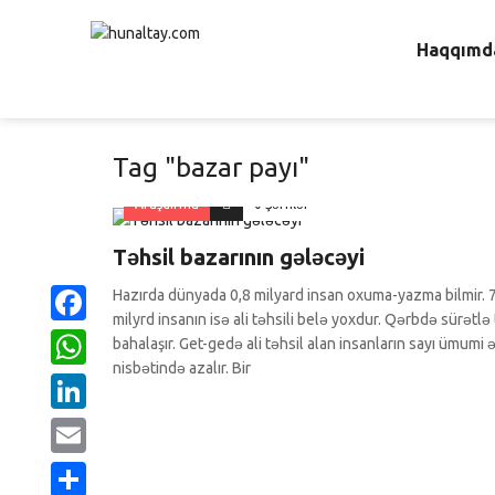
Haqqımd
Tag "bazar payı"
Araşdırma
0 Şərhlər
Təhsil bazarının gələcəyi
Hazırda dünyada 0,8 milyard insan oxuma-yazma bilmir. 
milyrd insanın isə ali təhsili belə yoxdur. Qərbdə sürətlə 
Facebook
bahalaşır. Get-gedə ali təhsil alan insanların sayı ümumi ə
nisbətində azalır. Bir
WhatsApp
LinkedIn
Email