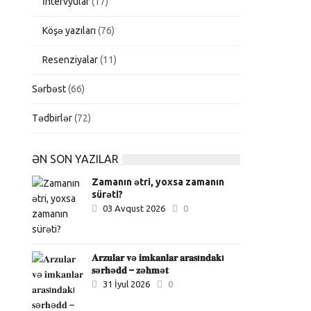
İntervyular
(17)
Köşə yazıları
(76)
Resenziyalar
(11)
Sərbəst
(66)
Tədbirlər
(72)
ƏN SON YAZILAR
Zamanın ətri, yoxsa zamanın
sürəti?
03 Avqust 2026
0
𝐀𝐫𝐳𝐮𝐥𝐚𝐫 𝐯ə 𝐢𝐦𝐤𝐚𝐧𝐥𝐚𝐫 𝐚𝐫𝐚𝐬ı𝐧𝐝𝐚𝐤ı
𝐬ə𝐫𝐡ə𝐝𝐝 – 𝐳ə𝐡𝐦ə𝐭
31 İyul 2026
0