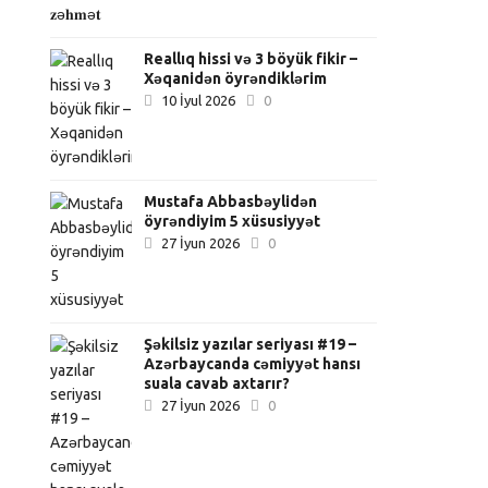
Reallıq hissi və 3 böyük fikir –
Xəqanidən öyrəndiklərim
10 İyul 2026
0
Mustafa Abbasbəylidən
öyrəndiyim 5 xüsusiyyət
27 İyun 2026
0
Şəkilsiz yazılar seriyası #19 –
Azərbaycanda cəmiyyət hansı
suala cavab axtarır?
27 İyun 2026
0