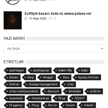
Zəifliyin bazarı: özün ol, amma pulunu ver
11 May 2026
0
YAZI ARXIVI
Yazı
Arxivi
ETIKETLƏR
azerbaijan
azərbaycan
baker tilly
baku
biznes
blog
blogger
bloq
byung chul han
böhran
change management
crisis
crisis communication
discount
dmcbaku
endirim
facemark
facemark.az
fif.az
fif2017
fil agency
fmcg
fmr tv
forum
fəlsəfə