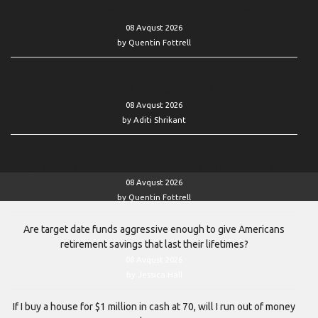
fund to pay off our $300,000 mortgage at 2.9%?
08 Avqust 2026
by Quentin Fottrell
I’m an unemployed software developer who is skeptical of AI.
Can I still find a job in tech?
08 Avqust 2026
by Aditi Shrikant
‘I don’t wish to be cold-hearted’: My elderly relative can no
longer care for himself. Am I wrong to leave his care to the state?
08 Avqust 2026
by Quentin Fottrell
Are target date funds aggressive enough to give Americans
retirement savings that last their lifetimes?
08 Avqust 2026
by Jessica Hall
If I buy a house for $1 million in cash at 70, will I run out of money