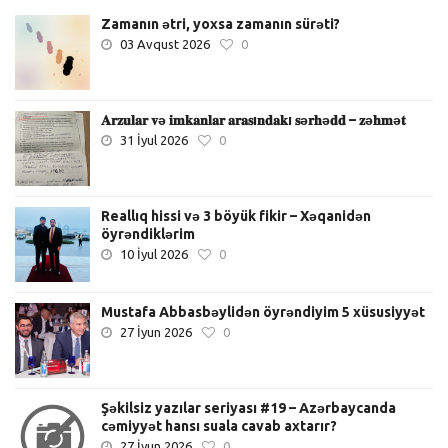
Zamanın ətri, yoxsa zamanın sürəti?
03 Avqust 2026
0
𝐀𝐫𝐳𝐮𝐥𝐚𝐫 𝐯ə 𝐢𝐦𝐤𝐚𝐧𝐥𝐚𝐫 𝐚𝐫𝐚𝐬ı𝐧𝐝𝐚𝐤ı 𝐬ə𝐫𝐡ə𝐝𝐝 – 𝐳ə𝐡𝐦ə𝐭
31 İyul 2026
0
Reallıq hissi və 3 böyük fikir – Xəqanidən
öyrəndiklərim
10 İyul 2026
0
Mustafa Abbasbəylidən öyrəndiyim 5 xüsusiyyət
27 İyun 2026
0
Şəkilsiz yazılar seriyası #19 – Azərbaycanda
cəmiyyət hansı suala cavab axtarır?
27 İyun 2026
0