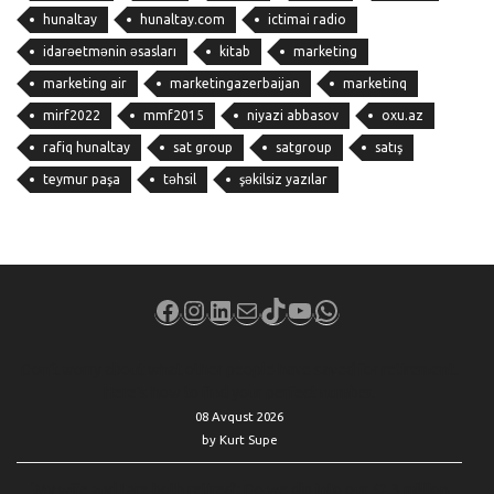
hunaltay
hunaltay.com
ictimai radio
idarəetmənin əsasları
kitab
marketing
marketing air
marketingazerbaijan
marketinq
mirf2022
mmf2015
niyazi abbasov
oxu.az
rafiq hunaltay
sat group
satgroup
satış
teymur paşa
təhsil
şəkilsiz yazılar
Facebook
Instagram
LinkedIn
Mail
TikTok
YouTube
WhatsApp
Don’t worry about what other people have saved for retirement.
Here’s how to find your perfect number.
08 Avqust 2026
by Kurt Supe
‘My wife and I are both retired’: Do we dip into our $2.3 million