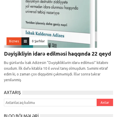
Biznes
0 Şərhlər
Dəyişikliyin idarə edilməsi haqqında 22 qeyd
Bu günlərdə İsak Adizesin “Dəyişikliklərin idarə edilməsi” kitabını
oxudum. İlk dəfə kitabla 10 il əvvəl tanış olmuşdum. Səmimi etiraf
edim ki, o zaman çox diqqətimi çəkməmişdi. İllər sonra təkrar
yenilənmiş
AXTARIŞ
BLOQ BÖLMƏLƏRI