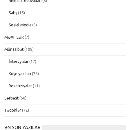
Reklam festivalları
(8)
Satış
(15)
Sosial Media
(5)
MƏXFİLƏR
(7)
Münasibət
(108)
İntervyular
(17)
Köşə yazıları
(76)
Resenziyalar
(11)
Sərbəst
(66)
Tədbirlər
(72)
ƏN SON YAZILAR