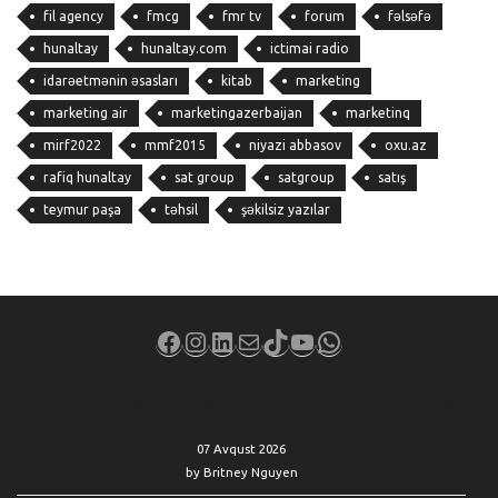
fil agency
fmcg
fmr tv
forum
fəlsəfə
hunaltay
hunaltay.com
ictimai radio
idarəetmənin əsasları
kitab
marketing
marketing air
marketingazerbaijan
marketinq
mirf2022
mmf2015
niyazi abbasov
oxu.az
rafiq hunaltay
sat group
satgroup
satış
teymur paşa
təhsil
şəkilsiz yazılar
Facebook
Instagram
LinkedIn
Mail
TikTok
YouTube
WhatsApp
Micron’s stock falls but is spared the worst of the memory-chip
selloff
07 Avqust 2026
by Britney Nguyen