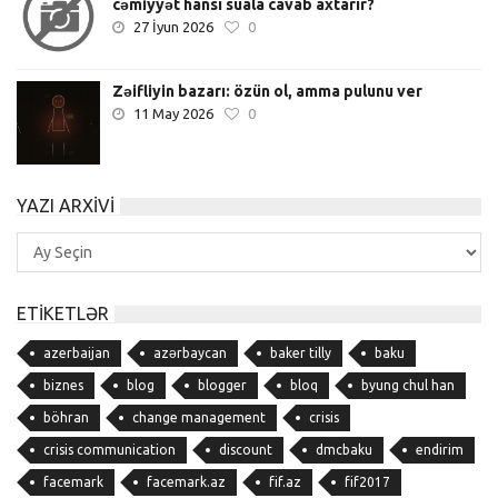
cəmiyyət hansı suala cavab axtarır?
27 İyun 2026
0
Zəifliyin bazarı: özün ol, amma pulunu ver
11 May 2026
0
YAZI ARXIVI
Yazı
Arxivi
ETIKETLƏR
azerbaijan
azərbaycan
baker tilly
baku
biznes
blog
blogger
bloq
byung chul han
böhran
change management
crisis
crisis communication
discount
dmcbaku
endirim
facemark
facemark.az
fif.az
fif2017