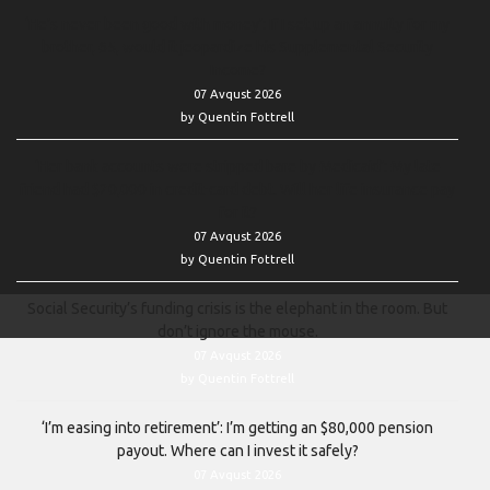
‘He’s never been good with money’: If I set up an annuity for my
brother, 65, would it jeopardize his Supplemental Security
Income?
07 Avqust 2026
by Quentin Fottrell
‘Her bank accounts were stripped bare by Medicaid’: My late
friend had $20,000 in credit-card debt. Will her life insurance pay
for it?
07 Avqust 2026
by Quentin Fottrell
Social Security’s funding crisis is the elephant in the room. But
don’t ignore the mouse.
07 Avqust 2026
by Quentin Fottrell
‘I’m easing into retirement’: I’m getting an $80,000 pension
payout. Where can I invest it safely?
07 Avqust 2026