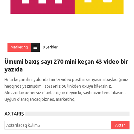
Marketinq
0 Şərhlər
Ümumi baxış sayı 270 mini keçən 43 video bir
yazıda
Hələ keçən ilin iyulunda fmr tv video postlar seriyasına başladığımız
haqqında yazmışdım. İstəsəniz bu linkdən oxuya bilərsiniz.
Mövzudan xəbərsiz olanlar üçün deyim ki, saytımızın tematikasına
uyğun olaraq ancaq biznes, marketinq,
AXTARIŞ