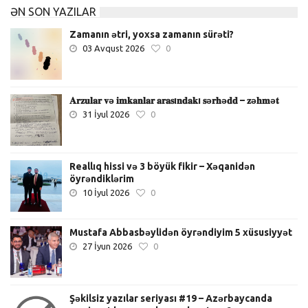
ƏN SON YAZILAR
Zamanın ətri, yoxsa zamanın sürəti?
03 Avqust 2026
0
𝐀𝐫𝐳𝐮𝐥𝐚𝐫 𝐯ə 𝐢𝐦𝐤𝐚𝐧𝐥𝐚𝐫 𝐚𝐫𝐚𝐬ı𝐧𝐝𝐚𝐤ı 𝐬ə𝐫𝐡ə𝐝𝐝 – 𝐳ə𝐡𝐦ə𝐭
31 İyul 2026
0
Reallıq hissi və 3 böyük fikir – Xəqanidən
öyrəndiklərim
10 İyul 2026
0
Mustafa Abbasbəylidən öyrəndiyim 5 xüsusiyyət
27 İyun 2026
0
Şəkilsiz yazılar seriyası #19 – Azərbaycanda