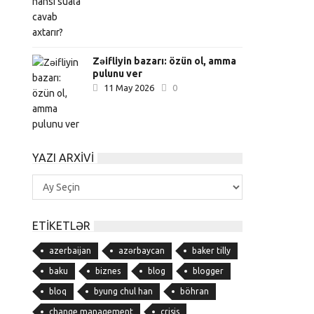
Zəifliyin bazarı: özün ol, amma
pulunu ver
11 May 2026
0
YAZI ARXIVI
Yazı
Arxivi
ETIKETLƏR
azerbaijan
azərbaycan
baker tilly
baku
biznes
blog
blogger
bloq
byung chul han
böhran
change management
crisis