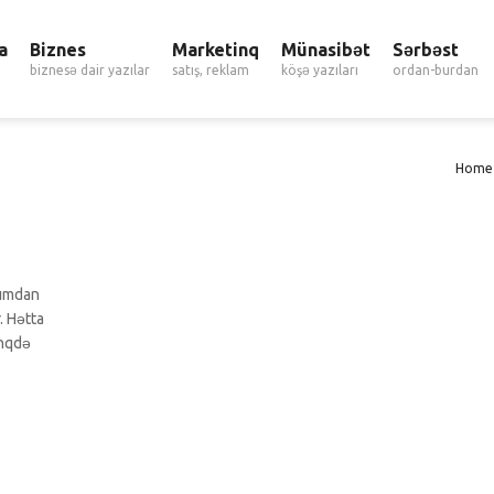
a
Biznes
Marketinq
Münasibət
Sərbəst
biznesə dair yazılar
satış, reklam
köşə yazıları
ordan-burdan
Home
xımdan
. Hətta
inqdə