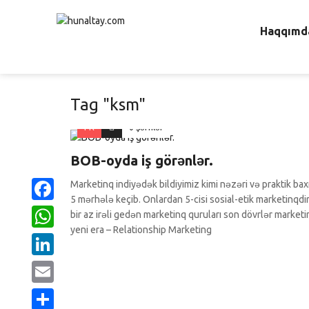
Haqqımd
Tag "ksm"
PR
0 Şərhlər
BOB-oyda iş görənlər.
Marketinq indiyədək bildiyimiz kimi nəzəri və praktik ba
5 mərhələ keçib. Onlardan 5-cisi sosial-etik marketinqdir
Facebook
bir az irəli gedən marketinq quruları son dövrlər market
yeni era – Relationship Marketing
WhatsApp
LinkedIn
Email