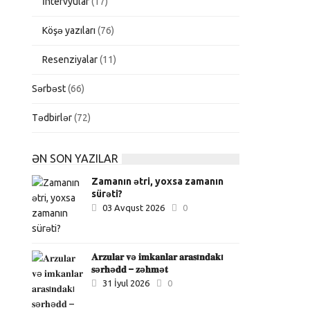
İntervyular
(17)
Köşə yazıları
(76)
Resenziyalar
(11)
Sərbəst
(66)
Tədbirlər
(72)
ƏN SON YAZILAR
Zamanın ətri, yoxsa zamanın
sürəti?
03 Avqust 2026
0
𝐀𝐫𝐳𝐮𝐥𝐚𝐫 𝐯ə 𝐢𝐦𝐤𝐚𝐧𝐥𝐚𝐫 𝐚𝐫𝐚𝐬ı𝐧𝐝𝐚𝐤ı
𝐬ə𝐫𝐡ə𝐝𝐝 – 𝐳ə𝐡𝐦ə𝐭
31 İyul 2026
0