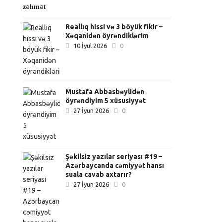
Reallıq hissi və 3 böyük fikir –
Xəqanidən öyrəndiklərim
10 İyul 2026
0
Mustafa Abbasbəylidən
öyrəndiyim 5 xüsusiyyət
27 İyun 2026
0
Şəkilsiz yazılar seriyası #19 –
Azərbaycanda cəmiyyət hansı
suala cavab axtarır?
27 İyun 2026
0