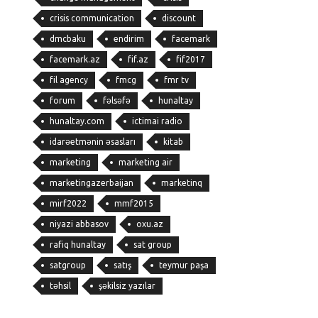
crisis communication
discount
dmcbaku
endirim
facemark
facemark.az
fif.az
fif2017
fil agency
fmcg
fmr tv
forum
fəlsəfə
hunaltay
hunaltay.com
ictimai radio
idarəetmənin əsasları
kitab
marketing
marketing air
marketingazerbaijan
marketinq
mirf2022
mmf2015
niyazi abbasov
oxu.az
rafiq hunaltay
sat group
satgroup
satış
teymur paşa
təhsil
şəkilsiz yazılar