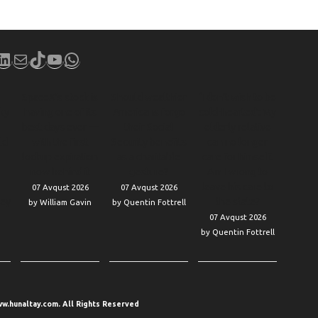
book
stagram
LinkedIn
Mail
TikTok
YouTube
WhatsApp
SpaceX’s stock is
Should wealthier
‘I don’t wish to be
sky
having one of its
Americans forgo
cold-hearted’: My
best days ever —
their Social
elderly relative
ld
with the first
Security benefits
can no longer
lockup expiration
as a charitable
care for himself.
now behind it
gesture?
Am I wrong to
leave his care to
07 Avqust 2026
07 Avqust 2026
hey
the state?
by William Gavin
by Quentin Fottrell
07 Avqust 2026
by Quentin Fottrell
w.hunaltay.com. All Rights Reserved