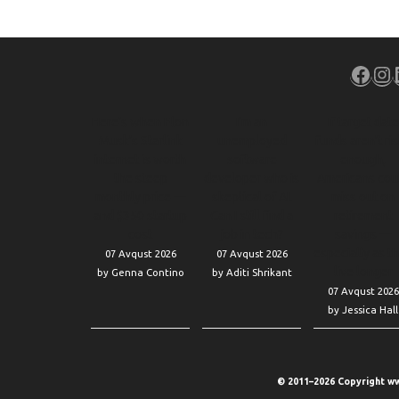
Face
In
Here’s when Elon
I’m an
If target date
Musk’s Starlink
unemployed
funds aren’t ri
internet is worth
software
enough,
the steep
developer who is
Americans cou
monthly price —
skeptical of AI.
miss out on
and $350 startup
Can I still find a
retirement
cost
job in tech?
savings —
especially as t
07 Avqust 2026
07 Avqust 2026
live longer
by Genna Contino
by Aditi Shrikant
07 Avqust 2026
by Jessica Hall
© 2011–2026 Copyright ww