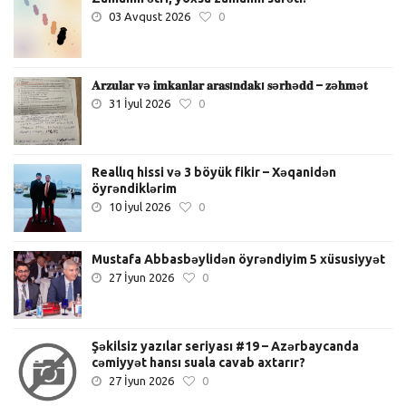
03 Avqust 2026
0
𝐀𝐫𝐳𝐮𝐥𝐚𝐫 𝐯ə 𝐢𝐦𝐤𝐚𝐧𝐥𝐚𝐫 𝐚𝐫𝐚𝐬ı𝐧𝐝𝐚𝐤ı 𝐬ə𝐫𝐡ə𝐝𝐝 – 𝐳ə𝐡𝐦ə𝐭
31 İyul 2026
0
Reallıq hissi və 3 böyük fikir – Xəqanidən
öyrəndiklərim
10 İyul 2026
0
Mustafa Abbasbəylidən öyrəndiyim 5 xüsusiyyət
27 İyun 2026
0
Şəkilsiz yazılar seriyası #19 – Azərbaycanda
cəmiyyət hansı suala cavab axtarır?
27 İyun 2026
0