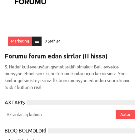
Marketinq
0 Şərhlər
Forumu forum edən sirrlər (II hissə)
5. Hədəf kütləyə uyğun qiymət təklifi olmalıdır Bəli, əvvəlcə
müəyyən etməlisiniz ki, bu forumu kimlər üçün keçirirsiniz. Yəni
kimlər gəlsin istəyirsiniz. İlk bunu müəyyən edəndən sonra həmin
hədəf kütlənin real
AXTARIŞ
BLOQ BÖLMƏLƏRI