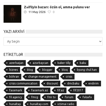
Zəifliyin bazarı: özün ol, amma pulunu ver
11 May 2026
0
YAZI ARXIVI
Yazı
Arxivi
ETIKETLƏR
azerbaijan
azərbaycan
baker tilly
baku
biznes
blog
blogger
bloq
byung chul han
böhran
change management
crisis
crisis communication
discount
dmcbaku
endirim
facemark
facemark.az
fif.az
fif2017
fil agency
fmcg
fmr tv
forum
fəlsəfə
hunaltay
hunaltay.com
ictimai radio