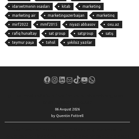
idarəetmənin əsasları
kitab
marketing
marketing air
marketingazerbaijan
marketinq
mirf2022
mmf2015
niyazi abbasov
oxu.az
rafiq hunaltay
sat group
satgroup
satış
teymur paşa
təhsil
şəkilsiz yazılar
Facebook
Instagram
LinkedIn
Mail
TikTok
YouTube
WhatsApp
I got two email invitations from friends. Is this a phishing scam —
or am I suddenly popular?
06 Avqust 2026
by Quentin Fottrell
‘I don’t wish to be cold-hearted’: My elderly relative can no
longer care for himself. Am I wrong to leave his care to the state?