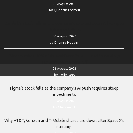
06 Avqust 2026
by Quentin Fottrell
Sandisk’s stock falls as the company’s forecast doesn’t live up to
high expectations
06 Avqust 2026
by Britney Nguyen
Block slashed 40% of its workforce for AI — and its earnings
suggest that’s paying off
06 Avqust 2026
by Emily Bary
Figma’s stock falls as the company’s AI push requires steep
investments
06 Avqust 2026
by Christine Ji
Why AT&T, Verizon and T-Mobile shares are down after SpaceX’s
earnings