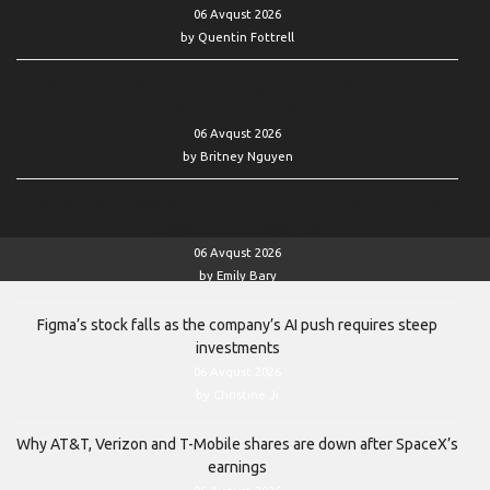
06 Avqust 2026
by Quentin Fottrell
Sandisk’s stock falls as the company’s forecast doesn’t live up to
high expectations
06 Avqust 2026
by Britney Nguyen
Block slashed 40% of its workforce for AI — and its earnings
suggest that’s paying off
06 Avqust 2026
by Emily Bary
Figma’s stock falls as the company’s AI push requires steep
investments
06 Avqust 2026
by Christine Ji
Why AT&T, Verizon and T-Mobile shares are down after SpaceX’s
earnings