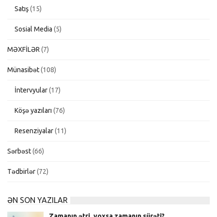
Satış
(15)
Sosial Media
(5)
MƏXFİLƏR
(7)
Münasibət
(108)
İntervyular
(17)
Köşə yazıları
(76)
Resenziyalar
(11)
Sərbəst
(66)
Tədbirlər
(72)
ƏN SON YAZILAR
Zamanın ətri, yoxsa zamanın sürəti?