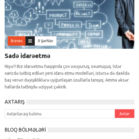
Biznes
0 Şərhlər
Sadə idarəetmə
Niyə?! Biz idarəetmə haqqında çox oxuyuruq, oxumuşuq. İstər
xaricdə tətbiq edilən yeni idarə etmə modelləri, istərsə də daxildə
baş verən dəyişikliklərə uyğunlaşan üsullarla tanışıq. Amma əksər
hallarda tətbiqdə əziyyət çəkirik.
AXTARIŞ
BLOQ BÖLMƏLƏRI