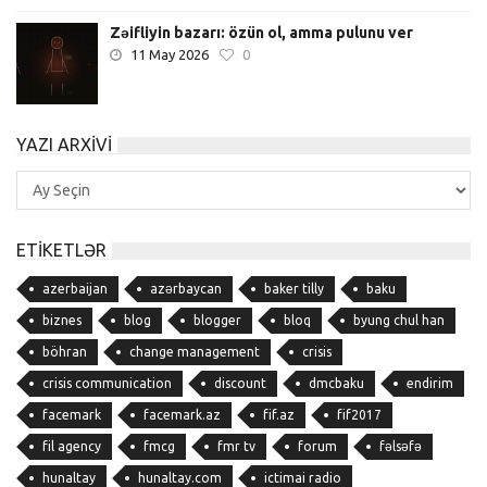
Zəifliyin bazarı: özün ol, amma pulunu ver
11 May 2026
0
YAZI ARXIVI
Yazı
Arxivi
ETIKETLƏR
azerbaijan
azərbaycan
baker tilly
baku
biznes
blog
blogger
bloq
byung chul han
böhran
change management
crisis
crisis communication
discount
dmcbaku
endirim
facemark
facemark.az
fif.az
fif2017
fil agency
fmcg
fmr tv
forum
fəlsəfə
hunaltay
hunaltay.com
ictimai radio