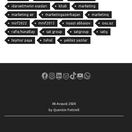
idarəetmənin əsasları
kitab
marketing
marketing air
marketingazerbaijan
marketinq
mirf2022
mmf2015
niyazi abbasov
oxu.az
rafiq hunaltay
sat group
satgroup
satış
teymur paşa
təhsil
şəkilsiz yazılar
Facebook
Instagram
LinkedIn
Mail
TikTok
YouTube
WhatsApp
I got two email invitations from friends. Is this a phishing scam —
or am I suddenly popular?
06 Avqust 2026
by Quentin Fottrell
‘I don’t wish to be cold-hearted’: My elderly relative can no
longer care for himself. Am I wrong to leave his care to the state?