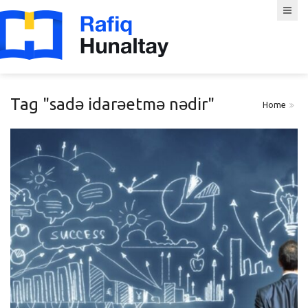
Tag "sadə idarəetmə nədir"
Home