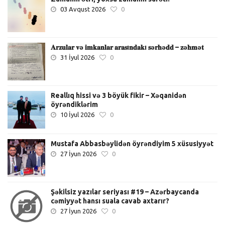
03 Avqust 2026
0
𝐀𝐫𝐳𝐮𝐥𝐚𝐫 𝐯ə 𝐢𝐦𝐤𝐚𝐧𝐥𝐚𝐫 𝐚𝐫𝐚𝐬ı𝐧𝐝𝐚𝐤ı 𝐬ə𝐫𝐡ə𝐝𝐝 – 𝐳ə𝐡𝐦ə𝐭
31 İyul 2026
0
Reallıq hissi və 3 böyük fikir – Xəqanidən
öyrəndiklərim
10 İyul 2026
0
Mustafa Abbasbəylidən öyrəndiyim 5 xüsusiyyət
27 İyun 2026
0
Şəkilsiz yazılar seriyası #19 – Azərbaycanda
cəmiyyət hansı suala cavab axtarır?
27 İyun 2026
0