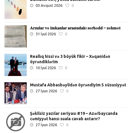
03 Avqust 2026
0
𝐀𝐫𝐳𝐮𝐥𝐚𝐫 𝐯ə 𝐢𝐦𝐤𝐚𝐧𝐥𝐚𝐫 𝐚𝐫𝐚𝐬ı𝐧𝐝𝐚𝐤ı 𝐬ə𝐫𝐡ə𝐝𝐝 – 𝐳ə𝐡𝐦ə𝐭
31 İyul 2026
0
Reallıq hissi və 3 böyük fikir – Xəqanidən
öyrəndiklərim
10 İyul 2026
0
Mustafa Abbasbəylidən öyrəndiyim 5 xüsusiyyət
27 İyun 2026
0
Şəkilsiz yazılar seriyası #19 – Azərbaycanda
cəmiyyət hansı suala cavab axtarır?
27 İyun 2026
0