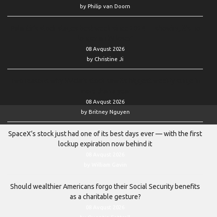
by Philip van Doorn
Palantir’s stock stages best week since 2024 — showing it’s no
longer an ‘AI loser’
08 Avqust 2026
by Christine Ji
Two reasons why Nvidia’s stock saw its biggest weekly surge in
more than a year
08 Avqust 2026
by Britney Nguyen
SpaceX’s stock just had one of its best days ever — with the first
lockup expiration now behind it
08 Avqust 2026
by William Gavin
Should wealthier Americans forgo their Social Security benefits
as a charitable gesture?
08 Avqust 2026