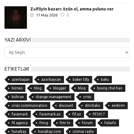
Zəifliyin bazarı: özün ol, amma pulunu ver
11 May 2026
0
YAZI ARXIVI
Yazı
Arxivi
ETIKETLƏR
azerbaijan
azərbaycan
baker tilly
baku
biznes
blog
blogger
bloq
byung chul han
böhran
change management
crisis
crisis communication
discount
dmcbaku
endirim
facemark
facemark.az
fif.az
fif2017
fil agency
fmcg
fmr tv
forum
fəlsəfə
hunaltay
hunaltay.com
ictimai radio