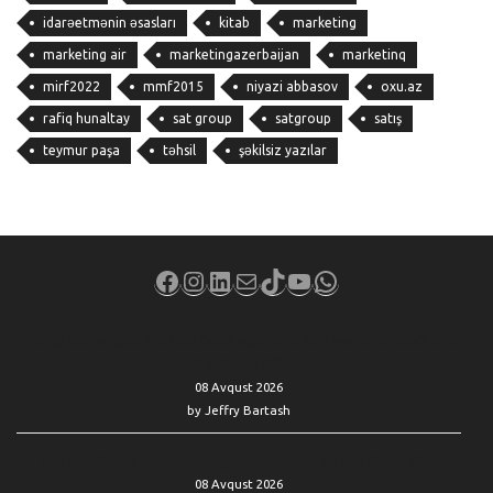
idarəetmənin əsasları
kitab
marketing
marketing air
marketingazerbaijan
marketinq
mirf2022
mmf2015
niyazi abbasov
oxu.az
rafiq hunaltay
sat group
satgroup
satış
teymur paşa
təhsil
şəkilsiz yazılar
Facebook
Instagram
LinkedIn
Mail
TikTok
YouTube
WhatsApp
Trump is trying to fire Lisa Cook again. He still wants to stack the
Fed with his allies.
08 Avqust 2026
by Jeffry Bartash
The smart way to invest in gold right now as the dollar slips
08 Avqust 2026