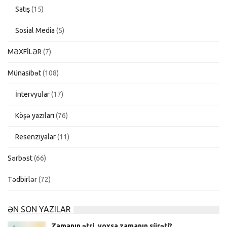
Satış
(15)
Sosial Media
(5)
MƏXFİLƏR
(7)
Münasibət
(108)
İntervyular
(17)
Köşə yazıları
(76)
Resenziyalar
(11)
Sərbəst
(66)
Tədbirlər
(72)
ƏN SON YAZILAR
Zamanın ətri, yoxsa zamanın sürəti?