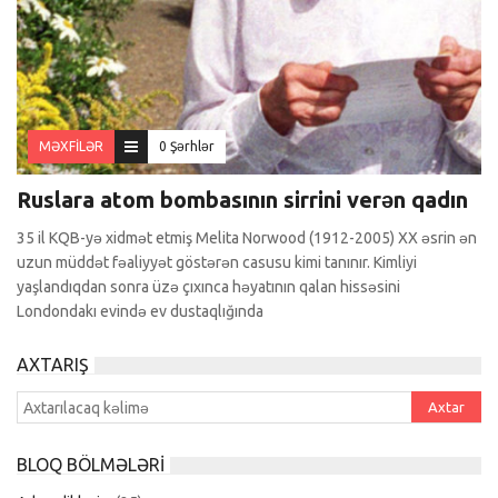
MƏXFİLƏR
0 Şərhlər
Ruslara atom bombasının sirrini verən qadın
35 il KQB-yə xidmət etmiş Melita Norwood (1912-2005) XX əsrin ən
uzun müddət fəaliyyət göstərən casusu kimi tanınır. Kimliyi
yaşlandıqdan sonra üzə çıxınca həyatının qalan hissəsini
Londondakı evində ev dustaqlığında
AXTARIŞ
BLOQ BÖLMƏLƏRI