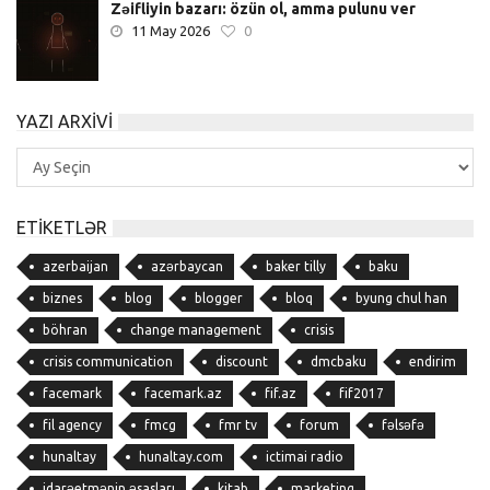
Zəifliyin bazarı: özün ol, amma pulunu ver
11 May 2026
0
YAZI ARXIVI
Yazı
Arxivi
ETIKETLƏR
azerbaijan
azərbaycan
baker tilly
baku
biznes
blog
blogger
bloq
byung chul han
böhran
change management
crisis
crisis communication
discount
dmcbaku
endirim
facemark
facemark.az
fif.az
fif2017
fil agency
fmcg
fmr tv
forum
fəlsəfə
hunaltay
hunaltay.com
ictimai radio
idarəetmənin əsasları
kitab
marketing