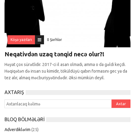
Köşə yazıları
0 Şərhlər
Neqativdən uzaq tənqid necə olur?!
Həyat çox sürətlidir. 2017-ci il asan olmadı, amma o da gəldi keçdi.
Həqiqətən də insan su kimidir, töküldüyü qabın formasını gec ya da
tez alır, almaq məcburiyyətindədir. Əksi mümkün deyil.
AXTARIŞ
BLOQ BÖLMƏLƏRI
Adverdiklərim
(25)