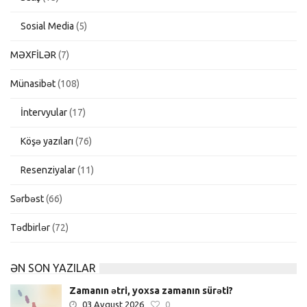
Sosial Media
(5)
MƏXFİLƏR
(7)
Münasibət
(108)
İntervyular
(17)
Köşə yazıları
(76)
Resenziyalar
(11)
Sərbəst
(66)
Tədbirlər
(72)
ƏN SON YAZILAR
Zamanın ətri, yoxsa zamanın sürəti?
03 Avqust 2026
0