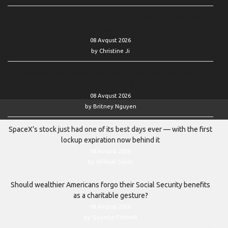
Palantir’s stock stages best week since 2024 — showing it’s no
longer an ‘AI loser’
08 Avqust 2026
by Christine Ji
Two reasons why Nvidia’s stock saw its biggest weekly surge in
more than a year
08 Avqust 2026
by Britney Nguyen
SpaceX’s stock just had one of its best days ever — with the first
lockup expiration now behind it
08 Avqust 2026
by William Gavin
Should wealthier Americans forgo their Social Security benefits
as a charitable gesture?
08 Avqust 2026
by Quentin Fottrell