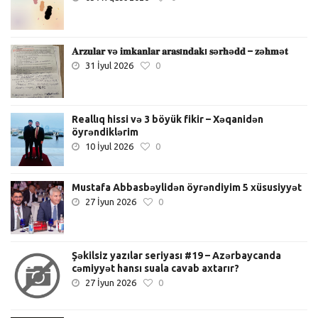
𝐀𝐫𝐳𝐮𝐥𝐚𝐫 𝐯ə 𝐢𝐦𝐤𝐚𝐧𝐥𝐚𝐫 𝐚𝐫𝐚𝐬ı𝐧𝐝𝐚𝐤ı 𝐬ə𝐫𝐡ə𝐝𝐝 – 𝐳ə𝐡𝐦ə𝐭
31 İyul 2026
0
Reallıq hissi və 3 böyük fikir – Xəqanidən
öyrəndiklərim
10 İyul 2026
0
Mustafa Abbasbəylidən öyrəndiyim 5 xüsusiyyət
27 İyun 2026
0
Şəkilsiz yazılar seriyası #19 – Azərbaycanda
cəmiyyət hansı suala cavab axtarır?
27 İyun 2026
0