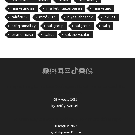
marketing air
marketingazerbaijan
marketinq
mirf2022
mmf2015
niyazi abbasov
oxu.az
rafiq hunaltay
sat group
satgroup
satış
teymur paşa
təhsil
şəkilsiz yazılar
Facebook
Instagram
LinkedIn
Mail
TikTok
YouTube
WhatsApp
Trump is trying to fire Lisa Cook again. He still wants to stack the
Fed with his allies.
08 Avqust 2026
by Jeffry Bartash
The smart way to invest in gold right now as the dollar slips
08 Avqust 2026
by Philip van Doorn