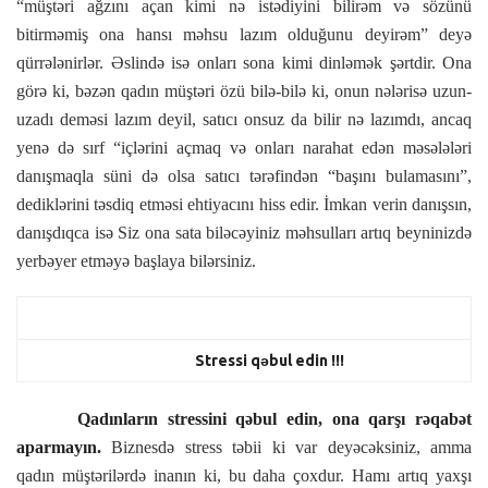
“müştəri ağzını açan kimi nə istədiyini bilirəm və sözünü
bitirməmiş ona hansı məhsu lazım olduğunu deyirəm” deyə
qürrələnirlər. Əslində isə onları sona kimi dinləmək şərtdir. Ona
görə ki, bəzən qadın müştəri özü bilə-bilə ki, onun nələrisə uzun-
uzadı deməsi lazım deyil, satıcı onsuz da bilir nə lazımdı, ancaq
yenə də sırf “içlərini açmaq və onları narahat edən məsələləri
danışmaqla süni də olsa satıcı tərəfindən “başını bulamasını”,
dediklərini təsdiq etməsi ehtiyacını hiss edir. İmkan verin danışsın,
danışdıqca isə Siz ona sata biləcəyiniz məhsulları artıq beyninizdə
yerbəyer etməyə başlaya bilərsiniz.
Stressi qəbul edin !!!
Qadınların stressini qəbul edin, ona qarşı rəqabət
aparmayın.
Biznesdə stress təbii ki var deyəcəksiniz, amma
qadın müştərilərdə inanın ki, bu daha çoxdur. Hamı artıq yaxşı