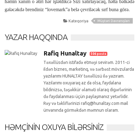
həmin xanım o ətiri hər işlətdikcə Sizi xatırlayacaq, hətta bəlkədə
gələcəkdə brendiniz “lovemark”a belə çevriləcək sırf buna görə.
Kateqoriya
Müştəri Davranışları
YAZAR HAQQINDA
Rafiq Hunaltay
506 posts
Təxəllüsdən istifadə etməyi sevirəm. 2011-ci
ildən biznes, marketinq, və sərbəst mövzularda
yazılarımı HUNALTAY təxəllüsü ilə yazıram.
Yazılarımı oxuyaraq az da olsa, faydalana
bildinizsə, təşəkkür əlaməti olaraq digərlərinin
də faydalanması üçün paylaşmanız yetərlidir.
Rəy və təkliflərinizi rafiq@hunaltay.com mail
ünvanında görməkdən məmnun olaram.
HƏMÇININ OXUYA BILƏRSINIZ