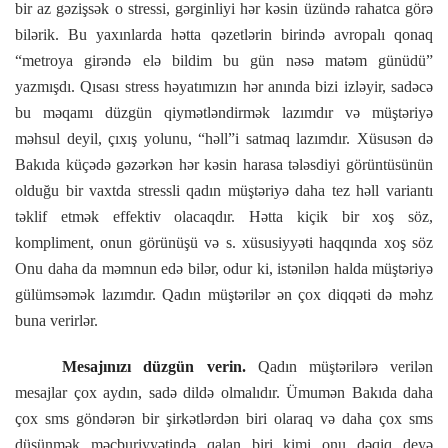
bir az gəzişsək o stressi, gərginliyi hər kəsin üzündə rahatca görə
bilərik. Bu yaxınlarda hətta qəzetlərin birində avropalı qonaq
“metroya girəndə elə bildim bu gün nəsə matəm günüdü”
yazmışdı. Qısası stress həyatımızın hər anında bizi izləyir, sadəcə
bu məqamı düzgün qiymətləndirmək lazımdır və müştəriyə
məhsul deyil, çıxış yolunu, “həll”i satmaq lazımdır. Xüsusən də
Bakıda küçədə gəzərkən hər kəsin harasa tələsdiyi görüntüsünün
olduğu bir vaxtda stressli qadın müştəriyə daha tez həll variantı
təklif etmək effektiv olacaqdır. Hətta kiçik bir xoş söz,
kompliment, onun görünüşü və s. xüsusiyyəti haqqında xoş söz
Onu daha da məmnun edə bilər, odur ki, istənilən halda müştəriyə
gülümsəmək lazımdır. Qadın müştərilər ən çox diqqəti də məhz
buna verirlər.
Mesajınızı düzgün verin.
Qadın müştərilərə verilən
mesajlar çox aydın, sadə dildə olmalıdır. Ümumən Bakıda daha
çox sms göndərən bir şirkətlərdən biri olaraq və daha çox sms
düşünmək məcburiyyətində qalan biri kimi onu dəqiq deyə