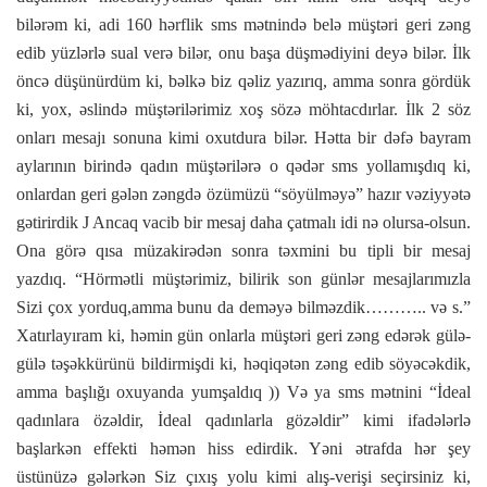
bilərəm ki, adi 160 hərflik sms mətnində belə müştəri geri zəng
edib yüzlərlə sual verə bilər, onu başa düşmədiyini deyə bilər. İlk
öncə düşünürdüm ki, bəlkə biz qəliz yazırıq, amma sonra gördük
ki, yox, əslində müştərilərimiz xoş sözə möhtacdırlar. İlk 2 söz
onları mesajı sonuna kimi oxutdura bilər. Hətta bir dəfə bayram
aylarının birində qadın müştərilərə o qədər sms yollamışdıq ki,
onlardan geri gələn zəngdə özümüzü “söyülməyə” hazır vəziyyətə
gətirirdik
J
Ancaq vacib bir mesaj daha çatmalı idi nə olursa-olsun.
Ona görə qısa müzakirədən sonra təxmini bu tipli bir mesaj
yazdıq. “Hörmətli müştərimiz, bilirik son günlər mesajlarımızla
Sizi çox yorduq,amma bunu da deməyə bilməzdik……….. və s.”
Xatırlayıram ki, həmin gün onlarla müştəri geri zəng edərək gülə-
gülə təşəkkürünü bildirmişdi ki, həqiqətən zəng edib söyəcəkdik,
amma başlığı oxuyanda yumşaldıq )) Və ya sms mətnini “İdeal
qadınlara özəldir, İdeal qadınlarla gözəldir” kimi ifadələrlə
başlarkən effekti həmən hiss edirdik. Yəni ətrafda hər şey
üstünüzə gələrkən Siz çıxış yolu kimi alış-verişi seçirsiniz ki,