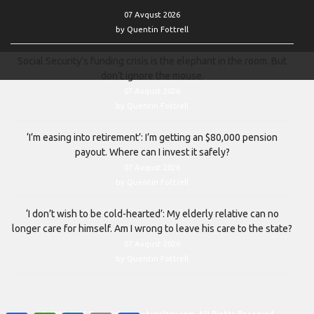
07 Avqust 2026
by Quentin Fottrell
Social Security’s funding crisis is the elephant in the room. But
don’t ignore the mouse.
07 Avqust 2026
by Quentin Fottrell
‘I’m easing into retirement’: I’m getting an $80,000 pension
payout. Where can I invest it safely?
07 Avqust 2026
by Quentin Fottrell
‘I don’t wish to be cold-hearted’: My elderly relative can no
longer care for himself. Am I wrong to leave his care to the state?
07 Avqust 2026
by Quentin Fottrell