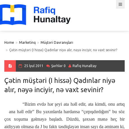
Home
Marketinq
Müştəri Davranışları
Çətin müştəri (I hissə) Qadınlar niyə alır, nəyə inciyir, nə vaxt sevinir?
25 İyul 2011
Şərhlər 0
Rafiq Hunaltay
Çətin müştəri (I hissə) Qadınlar niyə
alır, nəyə inciyir, nə vaxt sevinir?
“Bizim evdə hər şeyi ata həll edir, ata kimdi, onu artıq
ana həll edir” Bu yaxınlarda hardansa “çırpışdırdığım” bu söz
çox xoşuma gəlməyə başladı. Düzdü, şəxsən mənə heç bir
aidiyyatı olmasa da
J
bu faktı təsdiqləyən insan sayı da əminəm ki,