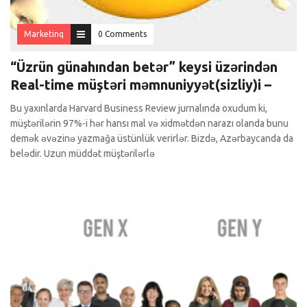
Marketinq
0 Comments
“Üzrün günahından betər” keysi üzərindən
Real-time müştəri məmnuniyyət(sizliy)i –
Bu yaxınlarda Harvard Business Review jurnalında oxudum ki,
müştərilərin 97%-i hər hansı mal və xidmətdən narazı olanda bunu
demək əvəzinə yazmağa üstünlük verirlər. Bizdə, Azərbaycanda da
belədir. Uzun müddət müştərilərlə