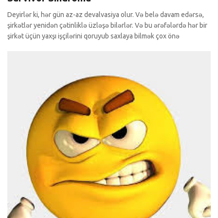
Deyirlər ki, hər gün az-az devalvasiya olur. Və belə davam edərsə,
şirkətlər yenidən çətinliklə üzləşə bilərlər. Və bu ərəfələrdə hər bir
şirkət üçün yaxşı işçilərini qoruyub saxlaya bilmək çox önə