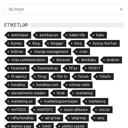
Yazı
Arxivi
ETIKETLƏR
azerbaijan
azərbaycan
baker tilly
baku
biznes
blog
blogger
bloq
byung chul han
böhran
change management
crisis
crisis communication
discount
dmcbaku
endirim
facemark
facemark.az
fif.az
fif2017
fil agency
fmcg
fmr tv
forum
fəlsəfə
hunaltay
hunaltay.com
ictimai radio
idarəetmənin əsasları
kitab
marketing
marketing air
marketingazerbaijan
marketinq
mirf2022
mmf2015
niyazi abbasov
oxu.az
rafiq hunaltay
sat group
satgroup
satış
teymur paşa
təhsil
şəkilsiz yazılar