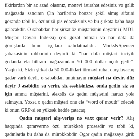
fikirlərdən bir az azad olasınız, mənəvi istirahət edəsiniz və gəlib
mağazada satıcının Çin hərflərinə bənzər şəkil almış sifətini
görəndə təbii ki, özünüzü pis edəcəksiniz və bu şirkətə baha başa
gələcəkdir. O səbəbdən hər şirkət öz müştərisinin dəyərini ( MDİ-
Müştəri Dəyəri İndeksi) çox gözəl bilməli və hər dəfə də
görüşlərdə bunu işçilərə xatırlatmalıdır. Marks&Spencer
şəbəkəsinin rəhbərinin deyirdi ki “hər dəfə müştəri inciyib
gedəndə elə bilirəm mağazamdan 50 000 dollar uçub gedir”.
Yəqin ki, Sizin şirkət də 50 000-likləri itirməyi rahat qarşılayacaq
qədər varlı deyil, o səbəbdən unutmayın
müştəri nə deyir, düz
deyir
J
əsəbidir, su verin, siz əsəbisinizsə, onda gedin siz su
için
amma müştərini, ələxsüs də qadın müştərini narazı yola
salmayın. Yoxsa o qadın müştəri onu elə “word of mouth” edəcək
ki,onun GRP-si ən yüksək həddə çatacaq.
Qadın müştəri alış-verişə nə vaxt qərar verir?
Alış
haqqında qərarvermə özü mürəkkəb prosesdir və təbii ki,
qadınlarda bu daha da mürəkkəbdir. Əgər qadın mağazaya girib