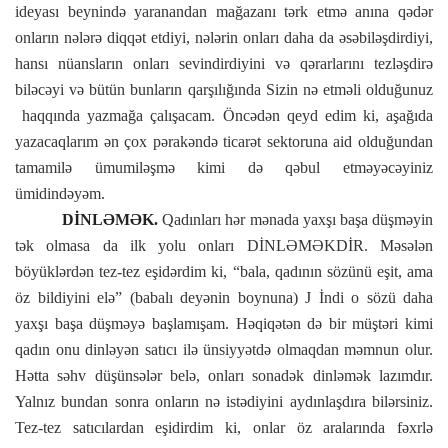
ideyası beynində yaranandan mağazanı tərk etmə anına qədər
onların nələrə diqqət etdiyi, nələrin onları daha da əsəbiləşdirdiyi,
hansı nüansların onları sevindirdiyini və qərarlarını tezləşdirə
biləcəyi və bütün bunların qarşılığında Sizin nə etməli olduğunuz
haqqında yazmağa çalışacam. Öncədən qeyd edim ki, aşağıda
yazacaqlarım ən çox pərakəndə ticarət sektoruna aid olduğundan
tamamilə ümumiləşmə kimi də qəbul etməyəcəyiniz
ümidindəyəm.
DİNLƏMƏK.
Qadınları hər mənada yaxşı başa düşməyin
tək olmasa da ilk yolu onları DİNLƏMƏKDİR. Məsələn
böyüklərdən tez-tez eşidərdim ki, “bala, qadının sözünü eşit, ama
öz bildiyini elə” (babalı deyənin boynuna)
J
İndi o sözü daha
yaxşı başa düşməyə başlamışam. Həqiqətən də bir müştəri kimi
qadın onu dinləyən satıcı ilə ünsiyyətdə olmaqdan məmnun olur.
Hətta səhv düşünsələr belə, onları sonadək dinləmək lazımdır.
Yalnız bundan sonra onların nə istədiyini aydınlaşdıra bilərsiniz.
Tez-tez satıcılardan eşidirdim ki, onlar öz aralarında fəxrlə