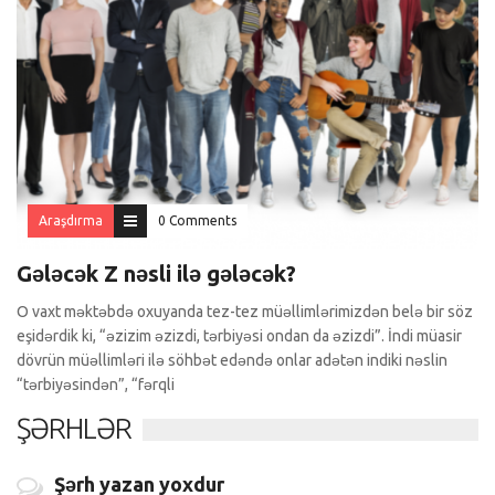
Araşdırma
0 Comments
Gələcək Z nəsli ilə gələcək?
O vaxt məktəbdə oxuyanda tez-tez müəllimlərimizdən belə bir söz
eşidərdik ki, “əzizim əzizdi, tərbiyəsi ondan da əzizdi”. İndi müasir
dövrün müəllimləri ilə söhbət edəndə onlar adətən indiki nəslin
“tərbiyəsindən”, “fərqli
ŞƏRHLƏR
Şərh yazan yoxdur