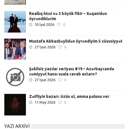
Reallıq hissi və 3 böyük fikir – Xəqanidən
öyrəndiklərim
10 İyul 2026
0
Mustafa Abbasbəylidən öyrəndiyim 5 xüsusiyyət
27 İyun 2026
0
Şəkilsiz yazılar seriyası #19 – Azərbaycanda
cəmiyyət hansı suala cavab axtarır?
27 İyun 2026
0
Zəifliyin bazarı: özün ol, amma pulunu ver
11 May 2026
0
YAZI ARXIVI