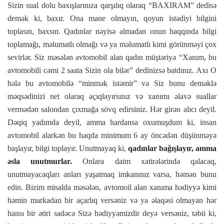
Sizin sual dolu baxışlarınıza qarşılıq olaraq “BAXIRAM” dedisə
demək ki, baxır. Ona mane olmayın, qoyun istədiyi bilgini
toplasın, baxsın. Qadınlar nəyisə almadan onun haqqında bilgi
toplamağı, məlumatlı olmağı və ya məlumatlı kimi görünməyi çox
sevirlər. Siz məsələn avtomobil alan qadın müştəriyə “Xanım, bu
avtomobili cəmi 2 saata Sizin ola bilər” dedinizsə batdınız. Axı O
hələ bu avtomobilə “minmək istəmir” və Siz bunu deməklə
məqsədinizi net olaraq açıqlayırsınız və xanımı əlavə suallar
vermədən salondan çıxmağa sövq edirsiniz. Hər girən alıcı deyil.
Dəqiq yadımda deyil, amma hardansa oxumuşdum ki, insan
avtomobil alarkən bu haqda minimum 6 ay öncədən düşünməyə
başlayır, bilgi toplayır. Unutmayaq ki,
qadınlar bağışlayır, amma
əsla unutmurlar.
Onlara daim xatirələrində qalacaq,
unutmayacaqları anları yaşatmaq imkanınız varsa, həmən bunu
edin. Bizim misalda məsələn, avtomoil alan xanıma hədiyyə kimi
həmin markadan bir açarlıq versəniz və ya əlaqəsi olmayan hər
hansı bir ətiri sadəcə Sizə hədiyyəmizdir deyə versəniz, təbii ki,