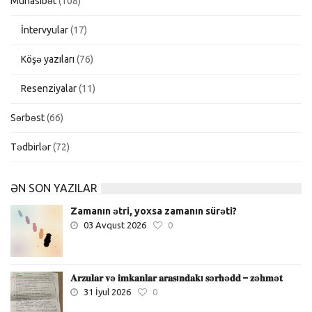
Münasibət
(108)
İntervyular
(17)
Köşə yazıları
(76)
Resenziyalar
(11)
Sərbəst
(66)
Tədbirlər
(72)
ƏN SON YAZILAR
Zamanın ətri, yoxsa zamanın sürəti?
03 Avqust 2026
0
𝐀𝐫𝐳𝐮𝐥𝐚𝐫 𝐯ə 𝐢𝐦𝐤𝐚𝐧𝐥𝐚𝐫 𝐚𝐫𝐚𝐬ı𝐧𝐝𝐚𝐤ı 𝐬ə𝐫𝐡ə𝐝𝐝 – 𝐳ə𝐡𝐦ə𝐭
31 İyul 2026
0