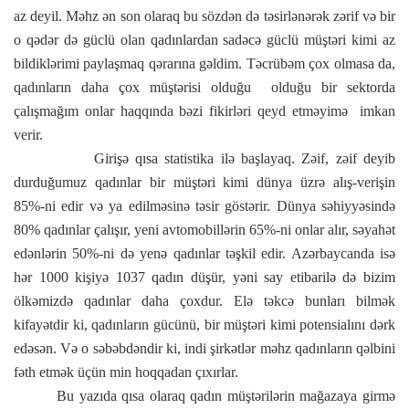
az deyil. Məhz ən son olaraq bu sözdən də təsirlənərək zərif və bir
o qədər də güclü olan qadınlardan sadəcə güclü müştəri kimi az
bildiklərimi paylaşmaq qərarına gəldim. Təcrübəm çox olmasa da,
qadınların daha çox müştərisi olduğu
olduğu bir sektorda
çalışmağım onlar haqqında bəzi fikirləri qeyd etməyimə
imkan
verir.
Girişə qısa statistika ilə başlayaq. Zəif, zəif deyib
durduğumuz qadınlar bir müştəri kimi dünya üzrə alış-verişin
85%-ni edir və ya edilməsinə təsir göstərir. Dünya səhiyyəsində
80% qadınlar çalışır, yeni avtomobillərin 65%-ni onlar alır, səyahət
edənlərin 50%-ni də yenə qadınlar təşkil edir. Azərbaycanda isə
hər 1000 kişiyə 1037 qadın düşür, yəni say etibarilə də bizim
ölkəmizdə qadınlar daha çoxdur. Elə təkcə bunları bilmək
kifayətdir ki, qadınların gücünü, bir müştəri kimi potensialını dərk
edəsən. Və o səbəbdəndir ki, indi şirkətlər məhz qadınların qəlbini
fəth etmək üçün min hoqqadan çıxırlar.
Bu yazıda qısa olaraq qadın müştərilərin mağazaya girmə