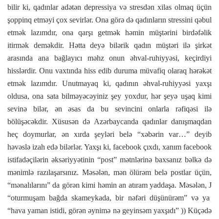
bilir ki, qadınlar adətən depressiya və stresdən xilas olmaq üçün
şoppinq etməyi çox sevirlər. Ona görə də qadınların stressini qəbul
etmək lazımdır, ona qarşı getmək həmin müştərini birdəfəlik
itirmək deməkdir. Hətta deyə bilərik qadın müştəri ilə şirkət
arasında ana bağlayıcı məhz onun əhval-ruhiyyəsi, keçirdiyi
hisslərdir. Onu vaxtında hiss edib duruma müvafiq olaraq hərəkət
etmək lazımdır. Unutmayaq ki, qadının əhval-ruhiyyəsi yaxşı
oldusa, ona sata bilməyəcəyiniz şey yoxdur, hər şeyə uşaq kimi
sevinə bilər, ən əsas da bu sevincini onlarla rəfiqəsi ilə
bölüşəcəkdir. Xüsusən də Azərbaycanda qadınlar danışmaqdan
heç doymurlar, ən xırda şeyləri belə “xəbərin var…” deyib
həvəslə izah edə bilərlər. Yaxşı ki, facebook çıxdı, xanım facebook
istifadəçilərin əksəriyyətinin “post” mətnlərinə baxsanız bəlkə də
mənimlə razılaşarsınız. Məsələn, mən ölürəm belə postlar üçün,
“mənalılarını” da görən kimi həmin an atıram yaddaşa. Məsələn,
J
“oturmuşam bağda skameykada, bir nəfəri düşünürəm” və ya
“hava yaman istidi, görən əynimə nə geyinsəm yaxşıdı” )) Küçədə