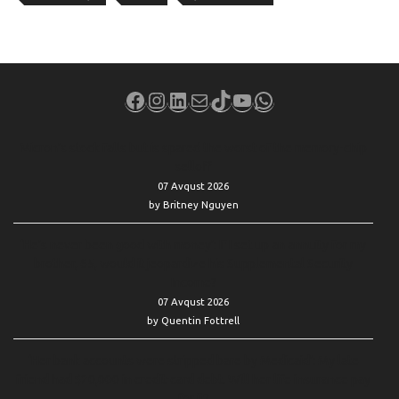
Facebook
Instagram
LinkedIn
Mail
TikTok
YouTube
WhatsApp
Micron’s stock falls but is spared the worst of the memory-chip
selloff
07 Avqust 2026
by Britney Nguyen
‘He’s never been good with money’: If I set up an annuity for my
brother, 65, would it jeopardize his Supplemental Security
Income?
07 Avqust 2026
by Quentin Fottrell
‘Her bank accounts were stripped bare by Medicaid’: My late
friend had $20,000 in credit-card debt. Will her life insurance pay
for it?