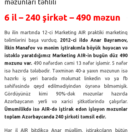
məzunları təhlili
6 il – 240 şirkət – 490 məzun
Bu ilin martında 12-ci Marketing AIR praktiki marketinq
təlimlərini başa vurduq.
2012-ci ildə Anar Bayramov,
İlkin Manafov və mənim iştirakımla böyük həyəcan və
istəklə yaratdığımız Marketing AIR-in bugün düz 490
məzunu var.
490 nəfərdən cəmi 13 nəfər işləmir. 5 nəfər
isə hazırda tələbədir. Təxminən 40-a yaxın məzunun isə
hazırkı iş yeri barədə məlumat linkedin və ya fb
səhifəsində qeyd edilmədiyindən öyrənə bilməmişik.
Gördüyünüz kimi 90%-dək məzunlar hazırda
Azərbaycanın yerli və xarici şitkətlərində çalışırlar.
Ümumilikdə isə AIR-də iştirak edən işləyən məzunlar
toplam Azərbaycanda 240 şirkəti təmsil edir.
Hər il AIR bitdikcə Anar müəllim, iştirakçıların bütün