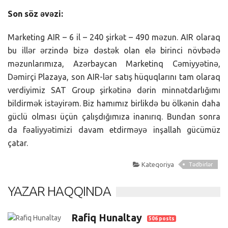
Son söz əvəzi:
Marketing AIR – 6 il – 240 şirkət – 490 məzun. AIR olaraq
bu illər ərzində bizə dəstək olan elə birinci növbədə
məzunlarımıza, Azərbaycan Marketinq Cəmiyyətinə,
Dəmirçi Plazaya, son AIR-lər satış hüquqlarını tam olaraq
verdiyimiz SAT Group şirkətinə dərin minnətdarlığımı
bildirmək istəyirəm. Biz hamımız birlikdə bu ölkənin daha
güclü olması üçün çalışdığımıza inanırıq. Bundan sonra
da fəaliyyətimizi davam etdirməyə inşallah gücümüz
çatar.
Kateqoriya
Tədbirlər
YAZAR HAQQINDA
Rafiq Hunaltay
506 posts