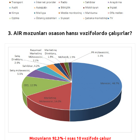
3. AIR məzunları əsasən hansı vəzifələrdə çalışırlar?
Məzunların 92.3%-i əsas 10 vəzifədə çalışır