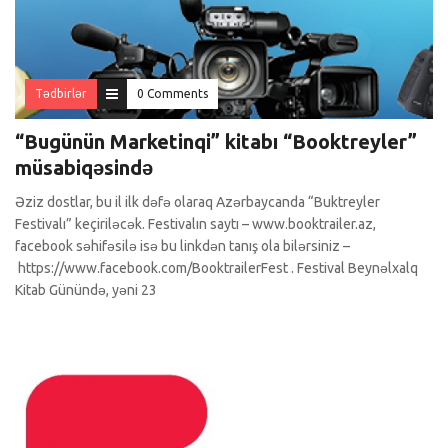
Tədbirlər
0 Comments
“Bugünün Marketinqi” kitabı “Booktreyler”
müsabiqəsində
Əziz dostlar, bu il ilk dəfə olaraq Azərbaycanda “Buktreyler
Festivalı” keçiriləcək. Festivalın saytı – www.booktrailer.az,
facebook səhifəsilə isə bu linkdən tanış ola bilərsiniz –
https://www.facebook.com/BooktrailerFest . Festival Beynəlxalq
Kitab Günündə, yəni 23