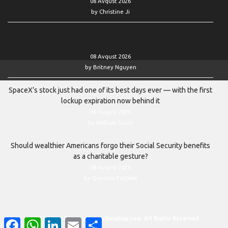
08 Avqust 2026
by Christine Ji
Two reasons why Nvidia’s stock saw its biggest weekly surge in
more than a year
08 Avqust 2026
by Britney Nguyen
SpaceX’s stock just had one of its best days ever — with the first
lockup expiration now behind it
08 Avqust 2026
by William Gavin
Should wealthier Americans forgo their Social Security benefits
as a charitable gesture?
08 Avqust 2026
by Quentin Fottrell
© 2011–2026 Copyright www.hunaltay.com. All Rights Reserved
Facebook
WhatsApp
LinkedIn
Email
Share