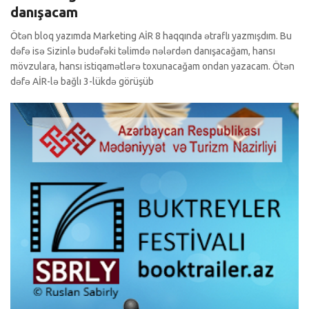
danışacam
Ötən bloq yazımda Marketing AİR 8 haqqında ətraflı yazmışdım. Bu
dəfə isə Sizinlə budəfəki təlimdə nələrdən danışacağam, hansı
mövzulara, hansı istiqamətlərə toxunacağam ondan yazacam. Ötən
dəfə AİR-lə bağlı 3-lükdə görüşüb