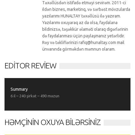
Təxəllüsdən istifadə etməyi sevirəm. 2011-ci
ildən biznes, marketinq, və sərbəst mövzularda
yazılarımı HUNALTAY təxəllüsü ilə yazıram.
Yazılarımı oxuyaraq az da olsa, faydalana
bildinizsə, təşəkkür əlaməti olaraq digərlərinin
də faydalanması üçün paylaşmanız yetərlidir.
Rəy və təkliflərinizi rafiq@hunaltay.com mail
ünvanında görməkdən məmnun olaram.
EDITOR REVIEW
Summary
6 il – 240 şirkət – 490 məzun
HƏMÇININ OXUYA BILƏRSINIZ