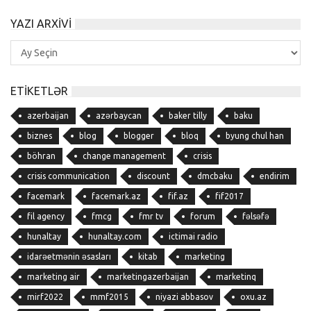
YAZI ARXIVI
Yazı
Arxivi
ETIKETLƏR
azerbaijan
azərbaycan
baker tilly
baku
biznes
blog
blogger
bloq
byung chul han
böhran
change management
crisis
crisis communication
discount
dmcbaku
endirim
facemark
facemark.az
fif.az
fif2017
fil agency
fmcg
fmr tv
forum
fəlsəfə
hunaltay
hunaltay.com
ictimai radio
idarəetmənin əsasları
kitab
marketing
marketing air
marketingazerbaijan
marketinq
mirf2022
mmf2015
niyazi abbasov
oxu.az