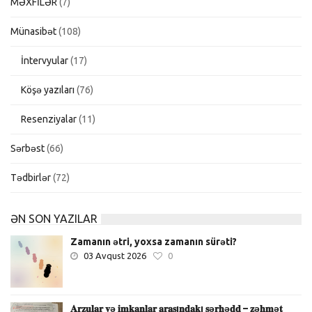
MƏXFİLƏR
(7)
Münasibət
(108)
İntervyular
(17)
Köşə yazıları
(76)
Resenziyalar
(11)
Sərbəst
(66)
Tədbirlər
(72)
ƏN SON YAZILAR
Zamanın ətri, yoxsa zamanın sürəti?
03 Avqust 2026
0
𝐀𝐫𝐳𝐮𝐥𝐚𝐫 𝐯ə 𝐢𝐦𝐤𝐚𝐧𝐥𝐚𝐫 𝐚𝐫𝐚𝐬ı𝐧𝐝𝐚𝐤ı 𝐬ə𝐫𝐡ə𝐝𝐝 – 𝐳ə𝐡𝐦ə𝐭