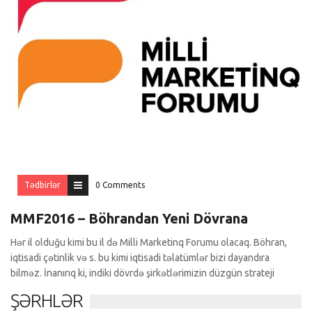
Tədbirlər
0 Comments
MMF2016 – Böhrandan Yeni Dövrana
Hər il olduğu kimi bu il də Milli Marketinq Forumu olacaq. Böhran,
iqtisadi çətinlik və s. bu kimi iqtisadi təlatümlər bizi dayandıra
bilməz. İnanırıq ki, indiki dövrdə şirkətlərimizin düzgün strateji
ŞƏRHLƏR