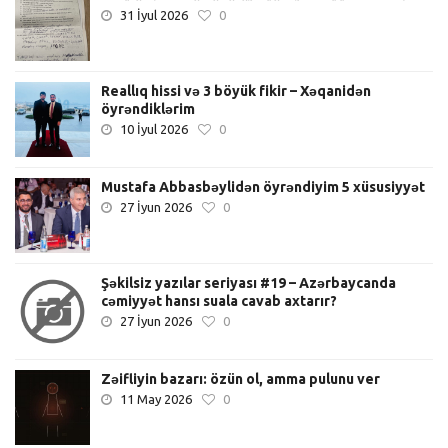
31 İyul 2026
0
Reallıq hissi və 3 böyük fikir – Xəqanidən
öyrəndiklərim
10 İyul 2026
0
Mustafa Abbasbəylidən öyrəndiyim 5 xüsusiyyət
27 İyun 2026
0
Şəkilsiz yazılar seriyası #19 – Azərbaycanda
cəmiyyət hansı suala cavab axtarır?
27 İyun 2026
0
Zəifliyin bazarı: özün ol, amma pulunu ver
11 May 2026
0