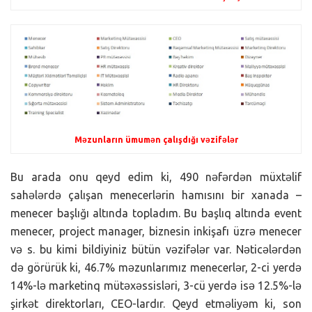
Məzunların ümumən çalışdığı vəzifələr
Bu arada onu qeyd edim ki, 490 nəfərdən müxtəlif
sahələrdə çalışan menecerlərin hamısını bir xanada –
menecer başlığı altında topladım. Bu başlıq altında event
menecer, project manager, biznesin inkişafı üzrə menecer
və s. bu kimi bildiyiniz bütün vəzifələr var. Nəticələrdən
də görürük ki, 46.7% məzunlarımız menecerlər, 2-ci yerdə
14%-lə marketinq mütəxəssisləri, 3-cü yerdə isə 12.5%-lə
şirkət direktorları, CEO-lardır. Qeyd etməliyəm ki, son