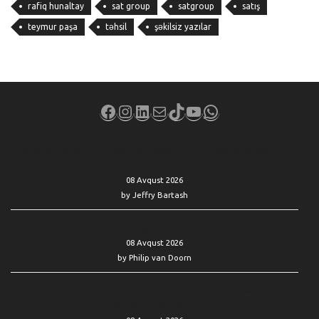
rafiq hunaltay
sat group
satgroup
satış
teymur paşa
təhsil
şəkilsiz yazılar
Facebook
Instagram
LinkedIn
Mail
TikTok
YouTube
WhatsApp
Trump is trying to fire Lisa Cook again. He still wants to stack the
Fed with his allies.
08 Avqust 2026
by Jeffry Bartash
The smart way to invest in gold right now as the dollar slips
08 Avqust 2026
by Philip van Doorn
Palantir’s stock stages best week since 2024 — showing it’s no
longer an ‘AI loser’