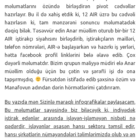
məlumatlarını özündə birləşdirən pivot cədvəllər
hazırlayır. Bu il də xahiş etdik ki, 12 AIR üzrə bu cədvəli
hazırlasın ki, tam mənzərəni sonuncu məlumatadək
dəqiq bilək. Təsəvvür edin Anar müəllim oturub bir-bir 12
AIR iştirakçı siyahısını birləşdirib, iştirakçıların mailləri,
telefon nömrələri, AIR-ə başlayarkən və hazırkı iş yerləri,
hətta facebook profil linklərini belə əlavə edib. Çox
dəyərli məlumatdır. Bizim qrupun maliyyə müdiri elə Anar
müəllim olduğu üçün bu çətin və şərəfli işi də ona
tapşırmışdıq.
Fürsətdən istifadə edib şəxsinə özüm və
Manafovun adından dərin hörmətlərimi çatdırıram.
Bu yazıda mən Sizinlə maraqlı infoqrafikalar paylaşacam.
Bu məlumatlar sayəsində biz biləcəyik ki, indiyədək
iştirak edənlər arasında işləyən-işləməyən nisbəti nə
qədərdir, işləyənlər əsasən hansı sektoru təmsil edir,
hansı şirkətlərin nümayəndələri təlimlərimizdə olub və ən