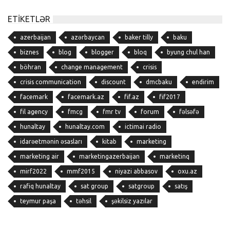
ETIKETLƏR
azerbaijan
azərbaycan
baker tilly
baku
biznes
blog
blogger
bloq
byung chul han
böhran
change management
crisis
crisis communication
discount
dmcbaku
endirim
facemark
facemark.az
fif.az
fif2017
fil agency
fmcg
fmr tv
forum
fəlsəfə
hunaltay
hunaltay.com
ictimai radio
idarəetmənin əsasları
kitab
marketing
marketing air
marketingazerbaijan
marketinq
mirf2022
mmf2015
niyazi abbasov
oxu.az
rafiq hunaltay
sat group
satgroup
satış
teymur paşa
təhsil
şəkilsiz yazılar