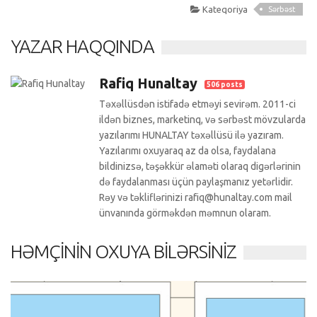
Kateqoriya
Sərbəst
YAZAR HAQQINDA
Rafiq Hunaltay
506 posts
Təxəllüsdən istifadə etməyi sevirəm. 2011-ci
ildən biznes, marketinq, və sərbəst mövzularda
yazılarımı HUNALTAY təxəllüsü ilə yazıram.
Yazılarımı oxuyaraq az da olsa, faydalana
bildinizsə, təşəkkür əlaməti olaraq digərlərinin
də faydalanması üçün paylaşmanız yetərlidir.
Rəy və təkliflərinizi rafiq@hunaltay.com mail
ünvanında görməkdən məmnun olaram.
HƏMÇININ OXUYA BILƏRSINIZ