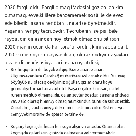
2020 fərqli oldu. Fərqli olmaq ifadəsini gözlənilən kimi
olmamaq, əvvəlki illərə bənzəməmək sözü ilə də əvəz
edə bilərik. İnsana hər ötən il nələrisə öyrətməlidir.
Yaşanan hər şey təcrübədir. Təcrübənin isə pisi belə
faydalıdır, ən azından nəyi etmək olmaz onu bilirsən.
2020 mənim üçün də hər tərəfli fərqli il kimi yadda qalıb.
2020-ci ilin qeyri-müəyyənlikləri, olmaz dediyimiz şeyləri
bizə etdirən xüsusiyyətləri mənə öyrətdi ki;
Biz həqiqətən də böyük xalqıq. Bizi zaman-zaman
küçümsəyənlərə Qarabağ müharibəsi əsl örnək oldu. Bu uşaq
böyüyüb nə olacaq dediyimiz oğullar, qızlar ömrü boyu
görmədiyi torpaqları azad etdi. Başa düşdük ki, insan, millət
ruhən məğlub olmamalıdır, qalan şeylər boşdur, zamana ehtiyacı
var. Xalq olaraq həmrəy olmaq mümkündür, bunu da sübut etdik.
Günah heç vaxt cəmiyyətdə olmur, sistemdə olur. Sistem eyni
cəmiyyəti mersinə də aparar, tərsinə də.
Keçmiş keçmişdir. İnsan hər şeyə alışır və unudur. Önəmli olan
keçmişdə qalanların içinizdə qalmasına yol verməməkdir.