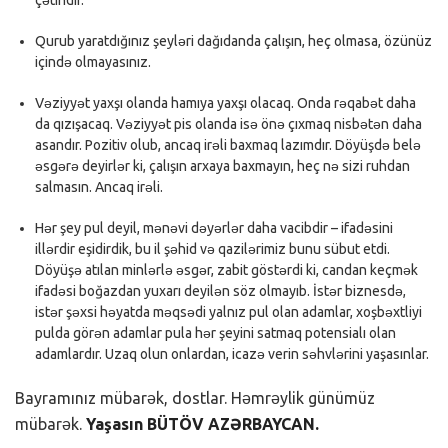
Qurub yaratdığınız şeyləri dağıdanda çalışın, heç olmasa, özünüz
içində olmayasınız.
Vəziyyət yaxşı olanda hamıya yaxşı olacaq. Onda rəqabət daha
da qızışacaq. Vəziyyət pis olanda isə önə çıxmaq nisbətən daha
asandır. Pozitiv olub, ancaq irəli baxmaq lazımdır. Döyüşdə belə
əsgərə deyirlər ki, çalışın arxaya baxmayın, heç nə sizi ruhdan
salmasın. Ancaq irəli.
Hər şey pul deyil, mənəvi dəyərlər daha vacibdir – ifadəsini
illərdir eşidirdik, bu il şəhid və qazilərimiz bunu sübut etdi.
Döyüşə atılan minlərlə əsgər, zabit göstərdi ki, candan keçmək
ifadəsi boğazdan yuxarı deyilən söz olmayıb. İstər biznesdə,
istər şəxsi həyatda məqsədi yalnız pul olan adamlar, xoşbəxtliyi
pulda görən adamlar pula hər şeyini satmaq potensialı olan
adamlardır. Uzaq olun onlardan, icazə verin səhvlərini yaşasınlar.
Bayramınız mübarək, dostlar. Həmrəylik günümüz
mübarək.
Yaşasın BÜTÖV AZƏRBAYCAN.