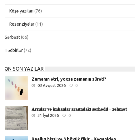
Köşə yazıları
(76)
Resenziyalar
(11)
Sərbəst
(66)
Tədbirlər
(72)
ƏN SON YAZILAR
Zamanın ətri, yoxsa zamanın sürəti?
03 Avqust 2026
0
𝐀𝐫𝐳𝐮𝐥𝐚𝐫 𝐯ə 𝐢𝐦𝐤𝐚𝐧𝐥𝐚𝐫 𝐚𝐫𝐚𝐬ı𝐧𝐝𝐚𝐤ı 𝐬ə𝐫𝐡ə𝐝𝐝 – 𝐳ə𝐡𝐦ə𝐭
31 İyul 2026
0
Reallıq hissi və 3 böyük fikir – Xəqanidən