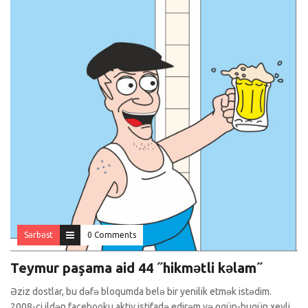
Sərbəst
0 Comments
Teymur paşama aid 44 ˝hikmətli kəlam˝
Əziz dostlar, bu dəfə bloqumda belə bir yenilik etmək istədim.
2008-ci ildən facebooku aktiv istifadə edirəm və ogün-bugün xeyli