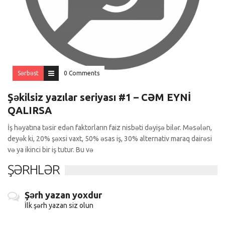
Sərbəst
0 Comments
Şəkilsiz yazılar seriyası #1 – CƏM EYNİ
QALIRSA
İş həyatına təsir edən faktorların faiz nisbəti dəyişə bilər. Məsələn,
deyək ki, 20% şəxsi vaxt, 50% əsas iş, 30% alternativ maraq dairəsi
və ya ikinci bir iş tutur. Bu və
ŞƏRHLƏR
Şərh yazan yoxdur
İlk şərh yazan siz olun