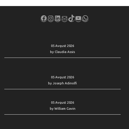
Facebook
Instagram
LinkedIn
Mail
TikTok
YouTube
WhatsApp
SolarEdge’s stock is shedding a quarter of its value as sales
woes trump AI progress
05 Avqust 2026
by Claudia Assis
Retail investors are buying the dip on SpaceX’s stock before
more shares flood the market
05 Avqust 2026
by Joseph Adinolfi
Alphabet’s stock drops as Google loses another key AI executive
05 Avqust 2026
by William Gavin
How Ozempic maker Novo Nordisk blew its lead in GLP-1 weight-
loss drugs. Can Europe compete in the high-stakes global