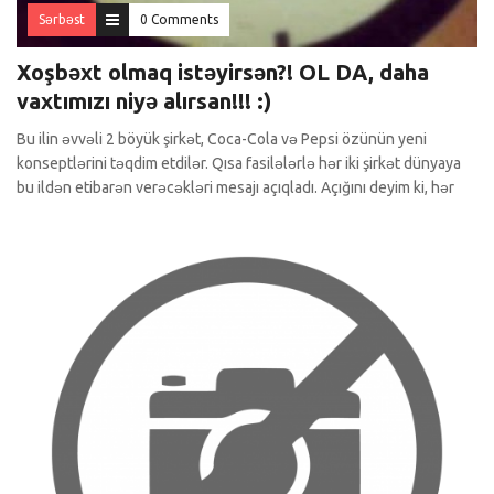
Sərbəst
0 Comments
Xoşbəxt olmaq istəyirsən?! OL DA, daha
vaxtımızı niyə alırsan!!! :)
Bu ilin əvvəli 2 böyük şirkət, Coca-Cola və Pepsi özünün yeni
konseptlərini təqdim etdilər. Qısa fasilələrlə hər iki şirkət dünyaya
bu ildən etibarən verəcəkləri mesajı açıqladı. Açığını deyim ki, hər