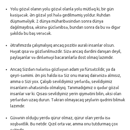
Yolu gözəl olanın yolu gözəl olanla yolu mütləq ki, bir gün
kəsişəcək. Ən gözəl yol hələ gedilməmiş yoldur. Ruhdan
düşməməliyik. 2 dünya müharibəsindən sonra dünya
dağılmayıbsa, əksinə güclənibsə, bundan sonra da bu və digər
şəkildə bu baş verəcək.
Ətrafımızda çalışmalıyıq ancaq pozitiv auralı insanlar olsun.
Həyat qısa və gözlənilməzdir. Sizə ancaq dərdini danışan deyil,
paylaşanlar və dinləməyi bacaranlarla dost olmaq lazımdır.
Ancaq Sizdən nələrisə gözləyən adam ya fürsətcildir, ya da
qeyri-səmimi. Ən pis halda isə Siz onu maraq dairənizə almısız,
amma o Sizi yox. Çalışıb sevildiyimiz yerlərdə, sevildiyimiz
insanların əhatəsində olmalıyıq. Tanımadığımız o qədər gözəl
insanlar var ki. Qısası sevildiyiniz yerin qiymətini bilin, əksi olan
yerlərdən uzaq durun. Təkrarı olmayacaq şeylərin qədrini bilmək
lazımdır.
Güvənin olduğu yerdə qürur olmaz, qürur olan yerdə isə
xoşbəxtlik. Bu netdir. Qızıl orta var, amma onu tutdurmaq çox
çətindir.