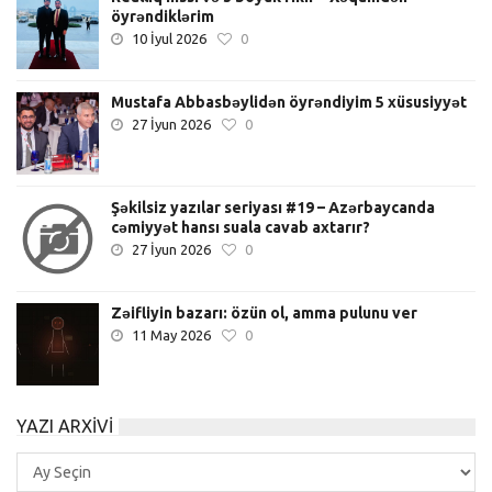
öyrəndiklərim
10 İyul 2026
0
Mustafa Abbasbəylidən öyrəndiyim 5 xüsusiyyət
27 İyun 2026
0
Şəkilsiz yazılar seriyası #19 – Azərbaycanda
cəmiyyət hansı suala cavab axtarır?
27 İyun 2026
0
Zəifliyin bazarı: özün ol, amma pulunu ver
11 May 2026
0
YAZI ARXIVI
Yazı
Arxivi