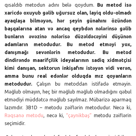
qısaldıb metodun adını belə qoydum.
Bu metod isə
xaricdə oxuyub gəlib uğursuz olan, layiq oldu-olmadı
ayaqlaşa bilməyən, hər şeyin günahını özündən
başqalarına atan və ancaq qeybdən nələrinsə gəlib
bunların əvəzinə nələrisə düzəldəcəyini düşünən
adamların metodudur.
Bu metod etməyi yox,
danışmağı sevənlərin metodudur. Bu metod
dindirəndə maarifçilik ideyalarının sadiq xidmətçisi
kimi danışan, sektorun inkişafını istəyən vidi verən,
amma bunu real edənlər olduqda mız qoyanların
metodudur.
Çalışın bu metoddan istifadə etməyin.
Məğlub olmayın, heç bir məğlub məğlub olmadığını qəbul
etmədiyi müddətcə məğlub sayılmaz. Mübarizə aparmaq
lazımdır. 3B1D – metodu zəiflərin metodudur. Necə ki,
Rəqsanə metodu
, necə ki,
“çaynikbaş”
metodu zəiflərin
seçimidir.