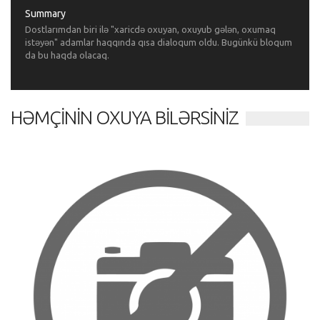
Summary
Dostlarımdan biri ilə "xaricdə oxuyan, oxuyub gələn, oxumaq
istəyən" adamlar haqqında qısa dialoqum oldu. Bugünkü bloqum
da bu haqda olacaq.
HƏMÇININ OXUYA BILƏRSINIZ