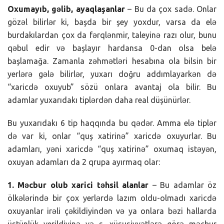
Oxumayıb, gəlib, ayaqlaşanlar
– Bu da çox sadə. Onlar
gözəl bilirlər ki, başda bir şey yoxdur, varsa da elə
burdakılardan çox da fərqlənmir, taleyinə razı olur, bunu
qəbul edir və başlayır hardansa 0-dan olsa belə
başlamağa. Zamanla zəhmətləri hesabına ola bilsin bir
yerlərə gələ bilirlər, yuxarı doğru addımlayarkən də
“xaricdə oxuyub” sözü onlara avantaj ola bilir. Bu
adamlar yuxarıdakı tiplərdən daha real düşünürlər.
Bu yuxarıdakı 6 tip haqqında bu qədər. Amma elə tiplər
də var ki, onlar “quş xatirinə” xaricdə oxuyurlar. Bu
adamları, yəni xaricdə “quş xatirinə” oxumaq istəyən,
oxuyan adamları da 2 qrupa ayırmaq olar:
1. Məcbur olub xarici təhsil alanlar
– Bu adamlar öz
ölkələrində bir çox yerlərdə lazım oldu-olmadı xaricdə
oxuyanlar irəli çəkildiyindən və ya onlara bəzi hallarda
üstünlük verildiyinə və s. xüsusiyyətlərə görə məcbur