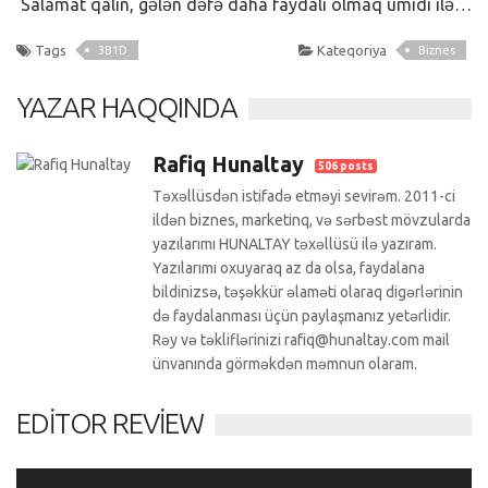
Salamat qalın, gələn dəfə daha faydalı olmaq ümidi ilə…
Tags
Kateqoriya
3B1D
Biznes
YAZAR HAQQINDA
Rafiq Hunaltay
506 posts
Təxəllüsdən istifadə etməyi sevirəm. 2011-ci
ildən biznes, marketinq, və sərbəst mövzularda
yazılarımı HUNALTAY təxəllüsü ilə yazıram.
Yazılarımı oxuyaraq az da olsa, faydalana
bildinizsə, təşəkkür əlaməti olaraq digərlərinin
də faydalanması üçün paylaşmanız yetərlidir.
Rəy və təkliflərinizi rafiq@hunaltay.com mail
ünvanında görməkdən məmnun olaram.
EDITOR REVIEW