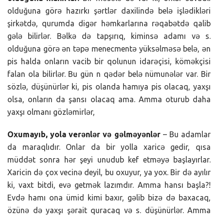
olduğuna görə hazırkı şərtlər daxilində belə işlədikləri
şirkətdə, qurumda digər həmkarlarına rəqabətdə qalib
gələ bilirlər. Bəlkə də tapşırıq, kiminsə adamı və s.
olduğuna görə ən təpə menecmentə yüksəlməsə belə, ən
pis halda onların vacib bir qolunun idarəçisi, köməkçisi
falan ola bilirlər. Bu gün n qədər belə nümunələr var. Bir
sözlə, düşünürlər ki, pis olanda hamıya pis olacaq, yaxşı
olsa, onların da şansı olacaq ama. Amma oturub daha
yaxşı olmanı gözləmirlər,
Oxumayıb, yola verənlər və gəlməyənlər
– Bu adamlar
da maraqlıdır. Onlar da bir yolla xaricə gedir, qısa
müddət sonra hər şeyi unudub kef etməyə başlayırlar.
Xaricin də çox vecinə deyil, bu oxuyur, ya yox. Bir də ayılır
ki, vaxt bitdi, evə getmək lazımdır. Amma hansı başla?!
Evdə hamı ona ümid kimi baxır, gəlib bizə də baxacaq,
özünə də yaxşı şərait quracaq və s. düşünürlər. Amma