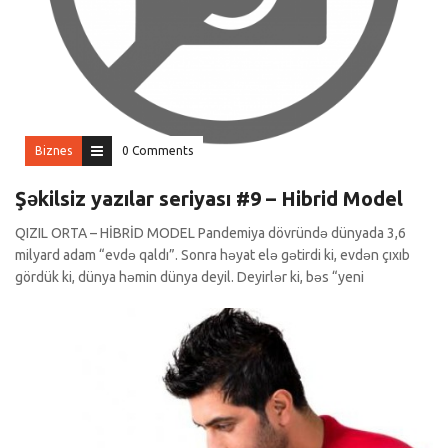
Biznes
0 Comments
Şəkilsiz yazılar seriyası #9 – Hibrid Model
QIZIL ORTA – HİBRİD MODEL Pandemiya dövründə dünyada 3,6
milyard adam “evdə qaldı”. Sonra həyat elə gətirdi ki, evdən çıxıb
gördük ki, dünya həmin dünya deyil. Deyirlər ki, bəs “yeni