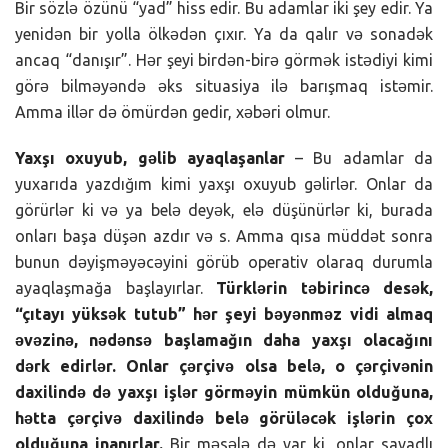
Bir sözlə özünü “yad” hiss edir. Bu adamlar iki şey edir. Ya
yenidən bir yolla ölkədən çıxır. Ya da qalır və sonadək
ancaq “danışır”. Hər şeyi birdən-birə görmək istədiyi kimi
görə bilməyəndə əks situasiya ilə barışmaq istəmir.
Amma illər də ömürdən gedir, xəbəri olmur.
Yaxşı oxuyub, gəlib ayaqlaşanlar
– Bu adamlar da
yuxarıda yazdığım kimi yaxşı oxuyub gəlirlər. Onlar da
görürlər ki və ya belə deyək, elə düşünürlər ki, burada
onları başa düşən azdır və s. Amma qısa müddət sonra
bunun dəyişməyəcəyini görüb operativ olaraq durumla
ayaqlaşmağa başlayırlar.
Türklərin təbirincə desək,
“çıtayı yüksək tutub” hər şeyi bəyənməz vidi almaq
əvəzinə, nədənsə başlamağın daha yaxşı olacağını
dərk edirlər. Onlar çərçivə olsa belə, o çərçivənin
daxilində də yaxşı işlər görməyin mümkün olduğuna,
hətta çərçivə daxilində belə görüləcək işlərin çox
olduğuna inanırlar.
Bir məsələ də var ki, onlar savadlı