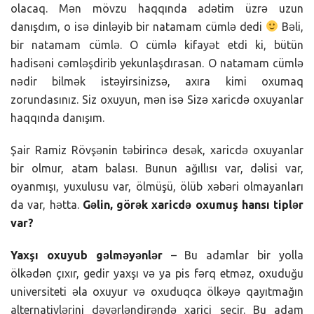
olacaq. Mən mövzu haqqında adətim üzrə uzun
danışdım, o isə dinləyib bir natamam cümlə dedi
Bəli,
bir natamam cümlə. O cümlə kifayət etdi ki, bütün
hadisəni cəmləşdirib yekunlaşdırasan. O natamam cümlə
nədir bilmək istəyirsinizsə, axıra kimi oxumaq
zorundasınız. Siz oxuyun, mən isə Sizə xaricdə oxuyanlar
haqqında danışım.
Şair Ramiz Rövşənin təbirincə desək, xaricdə oxuyanlar
bir olmur, atam balası. Bunun ağıllısı var, dəlisi var,
oyanmışı, yuxulusu var, ölmüşü, ölüb xəbəri olmayanları
da var, hətta.
Gəlin, görək xaricdə oxumuş hansı tiplər
var?
Yaxşı oxuyub gəlməyənlər
– Bu adamlar bir yolla
ölkədən çıxır, gedir yaxşı və ya pis fərq etməz, oxuduğu
universiteti əla oxuyur və oxuduqca ölkəyə qayıtmağın
alternativlərini dəyərləndirəndə xarici seçir. Bu adam