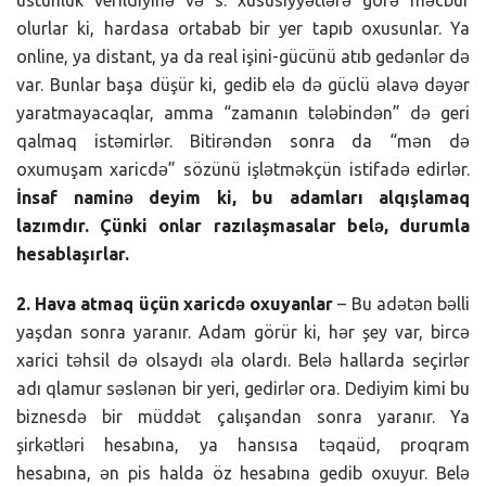
olurlar ki, hardasa ortabab bir yer tapıb oxusunlar. Ya
online, ya distant, ya da real işini-gücünü atıb gedənlər də
var. Bunlar başa düşür ki, gedib elə də güclü əlavə dəyər
yaratmayacaqlar, amma “zamanın tələbindən” də geri
qalmaq istəmirlər. Bitirəndən sonra da “mən də
oxumuşam xaricdə” sözünü işlətməkçün istifadə edirlər.
İnsaf naminə deyim ki, bu adamları alqışlamaq
lazımdır. Çünki onlar razılaşmasalar belə, durumla
hesablaşırlar.
2. Hava atmaq üçün xaricdə oxuyanlar
– Bu adətən bəlli
yaşdan sonra yaranır. Adam görür ki, hər şey var, bircə
xarici təhsil də olsaydı əla olardı. Belə hallarda seçirlər
adı qlamur səslənən bir yeri, gedirlər ora. Dediyim kimi bu
biznesdə bir müddət çalışandan sonra yaranır. Ya
şirkətləri hesabına, ya hansısa təqaüd, proqram
hesabına, ən pis halda öz hesabına gedib oxuyur. Belə