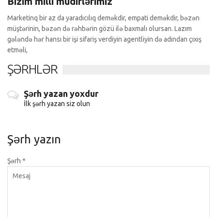
Bizim milli müdirlərimiz
Marketinq bir az da yaradıcılıq deməkdir, empati deməkdir, bəzən
müştərinin, bəzən də rəhbərin gözü ilə baxmalı olursan. Lazım
gələndə hər hansı bir işi sifariş verdiyin agentliyin də adından çıxış
etməli,
ŞƏRHLƏR
Şərh yazan yoxdur
İlk şərh yazan siz olun
Şərh yazın
Şərh
*