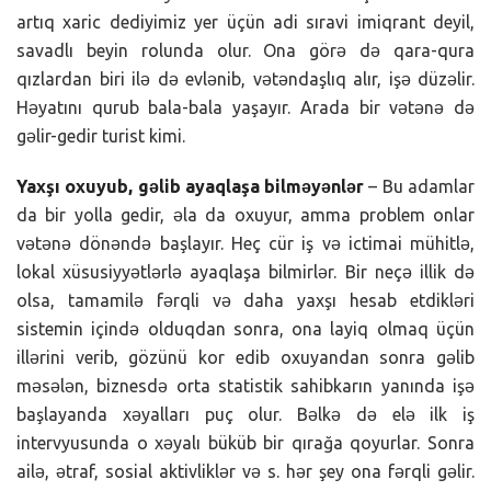
artıq xaric dediyimiz yer üçün adi sıravi imiqrant deyil,
savadlı beyin rolunda olur. Ona görə də qara-qura
qızlardan biri ilə də evlənib, vətəndaşlıq alır, işə düzəlir.
Həyatını qurub bala-bala yaşayır. Arada bir vətənə də
gəlir-gedir turist kimi.
Yaxşı oxuyub, gəlib ayaqlaşa bilməyənlər
– Bu adamlar
da bir yolla gedir, əla da oxuyur, amma problem onlar
vətənə dönəndə başlayır. Heç cür iş və ictimai mühitlə,
lokal xüsusiyyətlərlə ayaqlaşa bilmirlər. Bir neçə illik də
olsa, tamamilə fərqli və daha yaxşı hesab etdikləri
sistemin içində olduqdan sonra, ona layiq olmaq üçün
illərini verib, gözünü kor edib oxuyandan sonra gəlib
məsələn, biznesdə orta statistik sahibkarın yanında işə
başlayanda xəyalları puç olur. Bəlkə də elə ilk iş
intervyusunda o xəyalı büküb bir qırağa qoyurlar. Sonra
ailə, ətraf, sosial aktivliklər və s. hər şey ona fərqli gəlir.