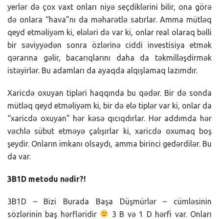
yerlər də çox vaxt onları niyə seçdiklərini bilir, ona görə
də onlara “hava”nı da məharətlə satırlar. Amma mütləq
qeyd etməliyəm ki, elələri də var ki, onlar real olaraq bəlli
bir səviyyədən sonra özlərinə ciddi investisiya etmək
qərarına gəlir, bacarıqlarını daha da təkmilləşdirmək
istəyirlər. Bu adamları da ayaqda alqışlamaq lazımdır.
Xaricdə oxuyan tipləri haqqında bu qədər. Bir də sonda
mütləq qeyd etməliyəm ki, bir də elə tiplər var ki, onlar da
“xaricdə oxuyan” hər kəsə qıcıqdırlar. Hər addımda hər
vəchlə sübut etməyə çalışırlar ki, xaricdə oxumaq boş
şeydir. Onların imkanı olsaydı, amma birinci gedərdilər. Bu
da var.
3B1D metodu nədir?!
3B1D – Bizi Burada Başa Düşmürlər – cümləsinin
sözlərinin baş hərfləridir
3 B və 1 D hərfi var. Onları