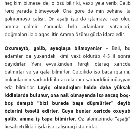
heç kim bilməsə də, o özü bilir ki, vaxtı yelə verib. Gəlib
fərq yarada bilməyəcək. Ona görə də min bəhanə ilə
gəlməməyə çalışır. Ən aşağı işlərdə işləməyə razı olur,
amma gəlmir. Zamanla belə adamların vətənləri,
doğmaları ilə əlaqəsi itir. Amma özünü güclə idarə edir.
Oxumayıb, gəlib, ayaqlaşa bilməyənlər
– Bəli, bu
adamlar da yuxarıdakı kimi vaxt öldürüb 4-5 il sonra
qayıdırlar. Yəni əvvəlkindən fərqli olaraq xaricdə
qalmırlar və ya qala bilmirlər. Gəldikdə isə bacarıqlarını,
imkanlarının sərhəddi ilə arzularının sərhəddini müəyyən
edə bilmirlər.
Layiq olmadıqları halda daha yüksək
iddialarda bulunur, ona nail olmayanda isə ancaq boş-
boş danışıb “bizi burada başa düşmürlər” deyib
özlərini təsəlli edirlər. Guya bunlar xaricdə oxuyub
gəlib, amma iş tapa bilmirlər.
Öz aləmlərində “aşağı”
hesab etdikləri işdə isə çalışmaq istəmirlər.