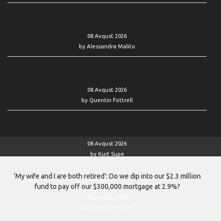
How can we minimize taxes in retirement with a $2.3 million nest
egg — while buying homes in Florida and New England?
08 Avqust 2026
by Alessandra Malito
‘I’m in my peak earning years’: I’m working beyond 70. Will that
help increase my Social Security?
08 Avqust 2026
by Quentin Fottrell
Don’t worry about what other people have saved for retirement.
Here’s how to find your perfect number.
08 Avqust 2026
by Kurt Supe
‘My wife and I are both retired’: Do we dip into our $2.3 million
fund to pay off our $300,000 mortgage at 2.9%?
08 Avqust 2026
by Quentin Fottrell