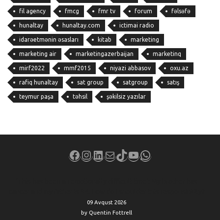
fil agency
fmcg
fmr tv
forum
fəlsəfə
hunaltay
hunaltay.com
ictimai radio
idarəetmənin əsasları
kitab
marketing
marketing air
marketingazerbaijan
marketinq
mirf2022
mmf2015
niyazi abbasov
oxu.az
rafiq hunaltay
sat group
satgroup
satış
teymur paşa
təhsil
şəkilsiz yazılar
Facebook
Instagram
LinkedIn
Mail
TikTok
YouTube
WhatsApp
‘This has been an emotionally difficult time’: My brother has
cancer and my father is 94. How do I shoulder this responsibility?
09 Avqust 2026
by Quentin Fottrell