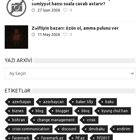
cəmiyyət hansı suala cavab axtarır?
27 İyun 2026
0
Zəifliyin bazarı: özün ol, amma pulunu ver
11 May 2026
0
YAZI ARXIVI
Yazı
Arxivi
ETIKETLƏR
azerbaijan
azərbaycan
baker tilly
baku
biznes
blog
blogger
bloq
byung chul han
böhran
change management
crisis
crisis communication
discount
dmcbaku
endirim
facemark
facemark.az
fif.az
fif2017