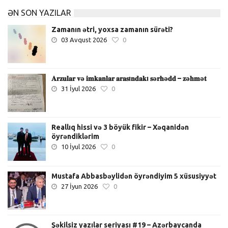
ƏN SON YAZILAR
Zamanın ətri, yoxsa zamanın sürəti?
03 Avqust 2026
0
𝐀𝐫𝐳𝐮𝐥𝐚𝐫 𝐯ə 𝐢𝐦𝐤𝐚𝐧𝐥𝐚𝐫 𝐚𝐫𝐚𝐬ı𝐧𝐝𝐚𝐤ı 𝐬ə𝐫𝐡ə𝐝𝐝 – 𝐳ə𝐡𝐦ə𝐭
31 İyul 2026
0
Reallıq hissi və 3 böyük fikir – Xəqanidən
öyrəndiklərim
10 İyul 2026
0
Mustafa Abbasbəylidən öyrəndiyim 5 xüsusiyyət
27 İyun 2026
0
Şəkilsiz yazılar seriyası #19 – Azərbaycanda