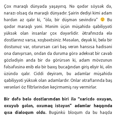
Çox maraqlı dünyada yaşayırıq. Nə qədər söysək də,
narazı olsaq da maraqlı dünyadır. Şairin dediyi kimi adam
hərdən az qalır ki, “ölə, bir düşmən sevindirə”
Bu
qədər maraqlı yəni. Mənim üçün müşahidə qabiliyyəti
yüksək olan insanlar çox dəyərlidir. Ətrafınızda elə
dostlarınız varsa, xoşbəxtsiniz. Məsələn, deyək ki, belə bir
dostunuz var, oturursan cari baş verən hansısa hadisəni
ona danışırsan, ondan da duruma görə adekvat bir cavab
gözlədiyin anda bir də görürsən ki, adam mövzunun
fəlsəfəsinə enib elə bir baxış bucağından giriş eliyir ki, əlin
üzündə qalır. Ciddi deyirəm, bu adamlar müşahidə
qabiliyyəti yüksək olan adamlardır. Onlar ətraflarında baş
verənləri öz filtrlərindən keçirməmiş rəy vermirlər.
Bir dəfə belə dostlarımdan biri ilə “xaricdə oxuyan,
oxuyub gələn, oxumaq istəyən” adamlar haqqında
qısa dialoqum oldu.
Bugünkü bloqum da bu haqda