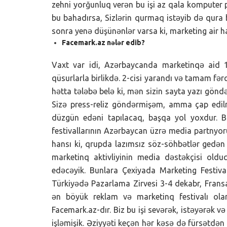
zehni yorğunluq verən bu işi az qala komputer
bu bahadırsa, Sizlərin qurmaq istəyib də qura 
sonra yenə düşünənlər varsa ki, marketing air
Facemark.az nələr edib?
Vaxt var idi, Azərbaycanda marketinqə aid 1
qüsurlarla birlikdə. 2-cisi yarandı və tamam fər
hətta tələbə belə ki, mən sizin sayta yazı gön
Sizə press-reliz göndərmişəm, amma çap edil
düzgün edəni tapılacaq, başqa yol yoxdur. 
festivallarının Azərbaycan üzrə media partnyor
hansı ki, qrupda lazımsız söz-söhbətlər gedən
marketinq aktivliyinin media dəstəkçisi ol
edəcəyik. Bunlara Çexiyada Marketing Festiv
Türkiyədə Pazarlama Zirvesi 3-4 dekabr, Fransa
ən böyük reklam və marketinq festivalı ol
Facemark.az-dır. Biz bu işi sevərək, istəyərək
işləmişik. Əziyyəti keçən hər kəsə də fürsətdən 