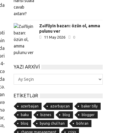
nda
Zəifliyin bazarı: özün ol, amma
pulunu ver
əti
11 May 2026
0
nin
mda
əri
14-
YAZI ARXIVI
əcə
Yazı
 da
Arxivi
cə.
lan
ETIKETLƏR
 və
azerbaijan
azərbaycan
baker tilly
 nə
baku
biznes
blog
blogger
ər,
bloq
byung chul han
böhran
sə,
change management
crisis