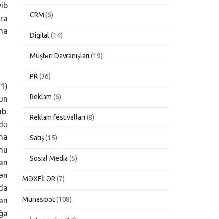
ib
CRM
(6)
ra
ona
Digital
(14)
Müştəri Davranışları
(19)
PR
(36)
 1)
Reklam
(6)
pun
ıb.
Reklam festivalları
(8)
edə
una
Satış
(15)
unu
Sosial Media
(5)
an
mən
MƏXFİLƏR
(7)
 da
Münasibət
(108)
dan
ağa