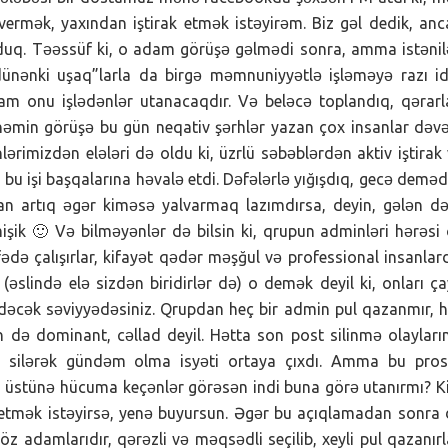
ermək, yaxından iştirak etmək istəyirəm. Biz gəl dedik, an
olduq. Təəssüf ki, o adam görüşə gəlmədi sonra, amma istəni
“dünənki uşaq”larla da birgə məmnuniyyətlə işləməyə razı id
m onu işlədənlər utanacaqdır. Və beləcə toplandıq, qərarl
 həmin görüşə bu gün neqativ şərhlər yazan çox insanlar dəvə
ərimizdən elələri də oldu ki, üzrlü səbəblərdən aktiv iştirak
bu işi başqalarına həvalə etdi. Dəfələrlə yığışdıq, gecə deməd
n artıq əgər kiməsə yalvarmaq lazımdırsa, deyin, gələn d
mişik 🙂 Və bilməyənlər də bilsin ki, qrupun adminləri hərəsi
ədə çalışırlar, kifayət qədər məşğul və professional insanlard
 (əslində elə sizdən biridirlər də) o demək deyil ki, onları ç
edəcək səviyyədəsiniz. Qrupdan heç bir admin pul qazanmır, 
 də dominant, cəllad deyil. Hətta son post silinmə olayları
n silərək gündəm olma isyəti ortaya çıxdı. Amma bu pros
in üstünə hücuma keçənlər görəsən indi buna görə utanırmı? 
k etmək istəyirsə, yenə buyursun. Əgər bu açıqlamadan sonra
 adamlarıdır, qərəzli və məqsədli seçilib, xeyli pul qazanırl