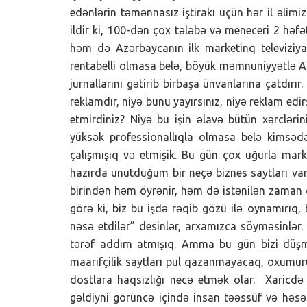
edənlərin təmənnasız iştirakı üçün hər il əlimi
ildir ki, 100-dən çox tələbə və meneceri 2 həf
həm də Azərbaycanın ilk marketinq televiziya
rentabelli olmasa belə, böyük məmnuniyyətlə A
jurnallarını gətirib birbaşa ünvanlarına çatdırı
reklamdır, niyə bunu yayırsınız, niyə reklam edi
etmirdiniz? Niyə bu işin əlavə bütün xərcləri
yüksək professionallıqla olmasa belə kims
çalışmışıq və etmişik. Bu gün çox uğurla marke
hazırda unutduğum bir neçə biznes saytları var
birindən həm öyrənir, həm də istənilən zaman
görə ki, biz bu işdə rəqib gözü ilə oynamırıq, 
nəsə etdilər” desinlər, arxamızca söyməsinlə
tərəf addım atmışıq. Amma bu gün bizi düşm
maarifçilik saytları pul qazanmayacaq, oxumu
dostlara haqsızlığı necə etmək olar. Xaricdə
gəldiyni görüncə içində insan təəssüf və həsəd