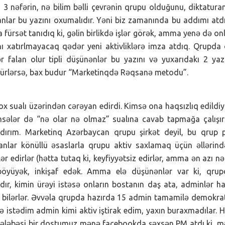
n 3 nəfərin, nə bilim bəlli çevrənin qrupu olduğunu, diktatura
nlar bu yazını oxumalıdır. Yəni biz zamanında bu addımı atd
fürsət tanıdıq ki, gəlin birlikdə işlər görək, amma yenə də on
ını xatırlmayacaq qədər yeni aktivliklərə imza atdıq. Qrupda
tllər falan olur tipli düşünənlər bu yazını və yuxarıdakı 2 yaz
nürlərsə, bax budur “Marketinqdə Rəqsanə metodu”.
ox sualı üzərindən cərəyan edirdi. Kimsə ona haqsızlıq edildiy
msələr də “nə olar nə olmaz” sualına cavab tapmağa çalışır
tdırım. Marketinq Azərbaycan qrupu şirkət deyil, bu qrup 
anlar könüllü əsaslarla qrupu aktiv saxlamaq üçün əllərin
klər edirlər (hətta tutaq ki, keyfiyyətsiz edirlər, amma ən azı n
də böyüyək, inkişaf edək. Amma elə düşünənlər var ki, qru
ır, kimin ürəyi istəsə onların bostanın daş ata, adminlər h
a bilərlər. Əvvəla qrupda hazırda 15 admin tamamilə demokra
də istədim admin kimi aktiv iştirak edim, yaxın buraxmadılar. 
s tələbəsi bir dostumuz mənə facebookda şəxsən PM atdı ki, 