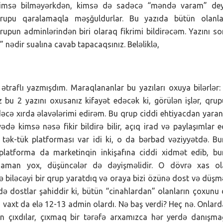
imsə bilməyərkdən, kimsə də sadəcə “məndə varam” dey
rupu qaralamaqla məşğuldurlar. Bu yazıda bütün olanla
rupun adminlərindən biri olaraq fikrimi bildirəcəm. Yazını s
ədir sualına cavab tapacaqsınız. Beləliklə,
traflı yazmışdım. Maraqlananlar bu yazıları oxuya bilərlər:
iz bu 2 yazını oxusanız kifayət edəcək ki, görülən işlər, qru
cə xırda əlavələrimi edirəm. Bu qrup ciddi ehtiyacdan yaran
ədə kimsə nəsə fikir bildirə bilir, açıq irad və paylaşımlar 
 tək-tük platforması var idi ki, o da bərbad vəziyyətdə. B
platforma da marketinqin inkişafına ciddi xidmət edib, b
zaman yox, düşüncələr də dəyişməlidir. O dövrə xas ol
 biləcəyi bir qrup yaratdıq və oraya bizi özünə dost və düş
 də dostlar şahiddir ki, bütün “cinahlardan” olanların çoxunu
o vaxt da elə 12-13 admin olardı. Nə baş verdi? Heç nə. Onlar
an çıxdılar, çıxmaq bir tərəfə arxamızca hər yerdə danışm