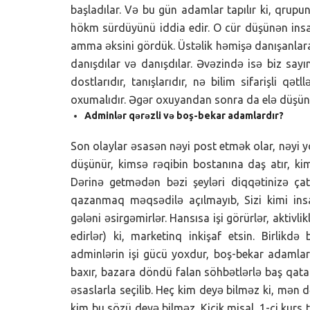
başladılar. Və bu gün adamlar tapılır ki, qrupu
hökm sürdüyünü iddia edir. O cür düşünən insa
amma əksini gördük. Üstəlik həmişə danışanlara 
danışdılar və danışdılar. Əvəzində isə biz say
dostlarıdır, tanışlarıdır, nə bilim sifarişli qə
oxumalıdır. Əgər oxuyandan sonra da elə düşü
Adminlər qərəzli və boş-bekar adamlardır?
Son olaylar əsasən nəyi post etmək olar, nəyi y
düşünür, kimsə rəqibin bostanına daş atır, ki
Dərinə getmədən bəzi şeyləri diqqətinizə ça
qazanmaq məqsədilə açılmayıb, Sizi kimi ins
gələni əsirgəmirlər. Hansısa işi görürlər, aktivli
edirlər) ki, marketinq inkişaf etsin. Birlik
adminlərin işi gücü yoxdur, boş-bekar adamlard
baxır, bazara döndü falan söhbətlərlə baş qat
əsaslarla seçilib. Heç kim deyə bilməz ki, mən 
kim bu sözü deyə bilməz. Kiçik misal. 1-ci kur