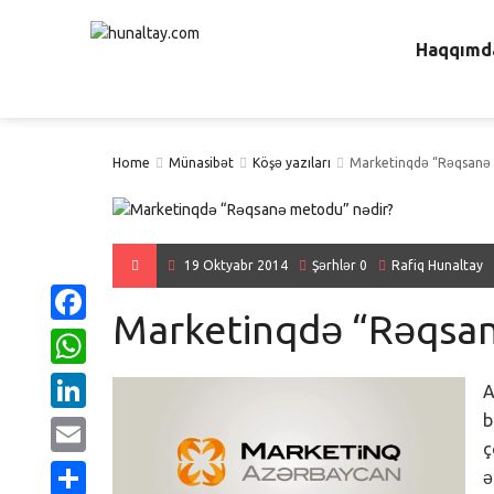
Haqqımd
Home
Münasibət
Köşə yazıları
Marketinqdə “Rəqsanə 
19 Oktyabr 2014
Şərhlər 0
Rafiq Hunaltay
Marketinqdə “Rəqsan
Facebook
WhatsApp
A
b
LinkedIn
ç
Email
ə