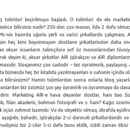
 təlimləri keçirilməyə başladı. O təlimləri də elə market
əticə bilirsiniz nədir? 250-dən çox məzun, ildə 2 dəfə olma
-nin hazırda uğurlu yerli və xarici şirkətlərdə çalışması, 
u gün heç kimi bəyənməyən dostların şirkətlərindən daha ö
n əksər insanların təlimçilərə sırf öz məzunlarından tövsi
ək deyim ki, əksər şirkətlər AİR iştirakçısı və AİR diplomları
məsidir. Sloqanımız çox sadədir – biz öyrətmirik, paylaşırıq.
da biznesdə heç bir kitabda yazılmayanları o sahənin içində o
ə bilirsinizmi? Həmin təlimlərdən sonra onlarla bloq yazarl
ün onlardan biz özümüz çox şey öyrənirik və öyrənməyə də da
ndirir. Marketing AİR-e hava deyənlər dostlar, hanı bəs Si
təb, filan akademi, bəhmən fotoqrafı və s. hanı? Kağız üzəri
mək üçün zəhmət lazımdır. Və də obyektiv olmaq. Ətrafda eşidi
aşağıdır, bahadır, iştirakçılar 2-ci dərəcəli şirkətlərdəndir və
ədiyiniz biz 2-cilər 5-ci dəfə bunu etdik, ciddi zaman itkisi