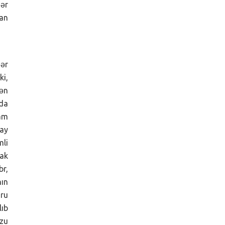
gər
dan
dər
ki,
mən
 da
am
 ay
mli
ak
br,
nın
ru
lıb
rzu