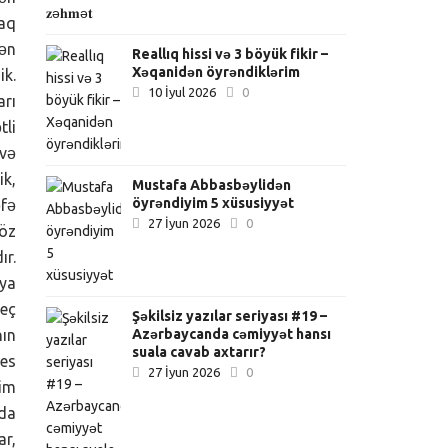
caq
lən
Reallıq hissi və 3 böyük fikir –
Xəqanidən öyrəndiklərim
ik.
10 İyul 2026
0
arı
tli
 və
ik,
Mustafa Abbasbəylidən
öyrəndiyim 5 xüsusiyyət
əfə
27 İyun 2026
0
 öz
ır.
aya
heç
Şəkilsiz yazılar seriyası #19 –
Azərbaycanda cəmiyyət hansı
nın
suala cavab axtarır?
es
27 İyun 2026
0
Kim
 da
ar,