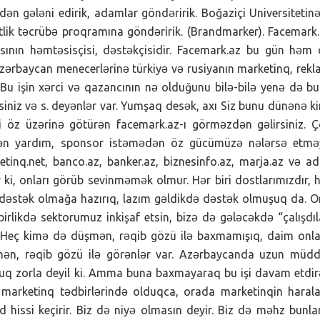
zdən gələni edirik, adamlar göndəririk. Boğaziçi Universitetin
ətlik təcrübə proqramına göndəririk. (Brandmarker). Facemark
sının həmtəsisçisi, dəstəkçisidir. Facemark.az bu gün həm
zərbaycan menecerlərinə türkiyə və rusiyanın marketinq, rek
r. Bu işin xərci və qazancının nə olduğunu bilə-bilə yenə də bu
rsiniz və s. deyənlər var. Yumşaq desək, axı Siz bunu dünənə k
ni öz üzərinə götürən facemark.az-ı görməzdən gəlirsiniz. 
ədən yardım, sponsor istəmədən öz gücümüzə nələrsə etmə
tinq.net, banco.az, banker.az, biznesinfo.az, marja.az və ad
 ki, onları görüb sevinməmək olmur. Hər biri dostlarımızdır, 
 dəstək olmağa hazırıq, lazım gəldikdə dəstək olmuşuq da. 
birlikdə sektorumuz inkişaf etsin, bizə də gələcəkdə “çalışdıl
r. Heç kimə də düşmən, rəqib gözü ilə baxmamışıq, daim onl
ən, rəqib gözü ilə görənlər var. Azərbaycanda uzun müdd
ruq zorla deyil ki. Amma buna baxmayaraq bu işi davam etdi
 marketinq tədbirlərində olduqca, orada marketinqin haral
 hissi keçirir. Biz də niyə olmasın deyir. Biz də məhz bunla