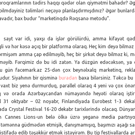
 proqramlarının tədirs haqqı qədər olan qiymətmi bahadır? Ə
bilmdəyiniz təlimləri neçəyə planlaşdırmışdınız? Əgər bunlar
 havadır, bax budur “marketinqdə Rəqsanə metodu”.
 sayt var idi, yaxşı da işlər görülürdü, amma kifayət qə
qli və hər kəsə açıq bir platforma olaraq. Heç kim deyə bilməz 
dərmişəm amma çap edilməyib, heç bir şirkət deyə bilməz ki, 
məyib. Fərqimiz də bu idi zatən. Ya düzgün edəcəksən, ya
Bu gün facemark.az 25-dən çox beynəlxalq marketinq, rekl
udur. Siyahının bir qisminə
buradan
baxa bilərsiniz. Təkcə bu
 vaxt biz yenə durmurduq, parallel olaraq 4 yeni və çox önə
duq və orada Azərbaycandan nümayəndə heyəti olaraq iştir
al 31 oktyabr – 02 noyabr, Finlandiyada Eurobest 1-3 deka
da Crystal Festival 16-20 dekabr tarixlərində olacaq. Dünya
an Cannes Lions-un belə ölkə üzrə yeganə media partnyo
 və təmənna güdmədən etmişik, danışmamışıq, başımızı aşağı sa
istifadə edib təşəkkür etmək istəyirəm. Bu tip festivallarda a