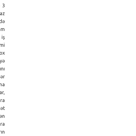
ə 3
.az
 də
lam
 iş
imi
Çox
yə
ını
hər
Ona
ar,
ara
ət
rən
ara
rın