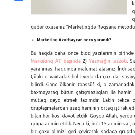
k
Share
q
q
qədər oxusanız “Marketinqdə Rəqsanə metodu” n
Marketinq Azərbaycan necə yarandı?
Bu haqda daha öncə bloq yazılarımın birində ə
Marketinq AT başında
2)
Yazmağın ləzzəti
. S
yaranması haqqında məlumat alasınız. İndi sadə
Çünki o vaxtadək bəlli yerlərdə çox dar səviyy
bilirdi. Gənc ölkənin təəssüf ki, o zamanadək
baxmayaraq bütün çatışmazlıqları ilə həmin 
mütləq qeyd etmək lazımdır. Lakin təkcə 
qruplaşmalardan uzaq hamının ortaq iştirak edə
bilən hər kəsi dəvət etdik. Göydə Allah, yerdə
qrupa admin etdik. Necə ki, indi 15 admin var, 
bir çoxu əlimizi geri çevirərək sadəcə qrupd