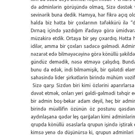
də adminlərin görüşündə olmaq, Sizə dəstək v
sevinərik buna dedik. Hamıya, hər fikrə açıq 
halda biz hətta bir çoxlarının təfəkkürü ilə 
Dırnaq içində yazdığım ifadəyə görə ümidvara
müzakirə etdik. Ortaya bir şey çıxardıq. Hətta
idilər, amma bir çoxları sadəcə gəlmədi. Adminl
nəzarət edə bilməyəcəyinə görə könüllü şəkildə 
gündüz demədik, nəsə etməyə çalışdıq. Bunda
bunu da edək, indi bilməmişik, bir qələtdi elə
sahəsində lider şirkətlərin birində mühüm vəzif
Sizə qarşı Sizdən biri kimi özlərini aparırlarsa
dəvət etmək, onları yeri gəldi-gəlmədi təhqir 
bir admin boş-bekar adam deyil, heç bir admin
birində müəllifin özünün öz postunu qəsdə
aydınlaşana qədər leş qarğaları kimi adminlər
qrupda könüllü əsaslarla qrupun işində iştira
kimsə yenə də düşünürsə ki, qrupun adminləri öz