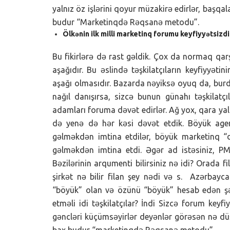
yalnız öz işlərini qoyur müzakirə edirlər, başqal
budur “Marketinqdə Rəqsanə metodu”.
Ölkənin ilk milli marketinq forumu keyfiyyətsizdi
Bu fikirlərə də rast gəldik. Çox da normaq qarş
aşağıdır. Bu əslində təşkilatçıların keyfiyyəti
aşağı olmasıdır. Bazarda nəyiksə oyuq da, burd
nağıl danışırsa, sizcə bunun günahı təşkilatçıl
adamları foruma dəvət edirlər. Ağ yox, qara yalan
də yenə də hər kəsi dəvət etdik. Böyük agent
gəlməkdən imtina etdilər, böyük marketinq “dü
gəlməkdən imtina etdi. Əgər ad istəsiniz, PM
Bəzilərinin arqumenti bilirsiniz nə idi? Orada 
şirkət nə bilir filan şey nədi və s. Azərbayc
“böyük” olan və özünü “böyük” hesab edən şəx
etməli idi təşkilatçılar? İndi Sizcə forum keyf
gəncləri küçümsəyirlər deyənlər görəsən nə düş