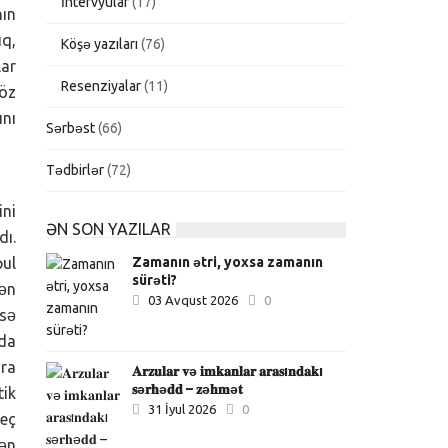
İntervyular
(17)
nın
ıq,
Köşə yazıları
(76)
lar
Resenziyalar
(11)
 öz
ını
Sərbəst
(66)
Tədbirlər
(72)
ini
ƏN SON YAZILAR
dı.
Zamanın ətri, yoxsa zamanın
pul
sürəti?
dən
03 Avqust 2026
0
əsə
pda
ara
𝐀𝐫𝐳𝐮𝐥𝐚𝐫 𝐯ə 𝐢𝐦𝐤𝐚𝐧𝐥𝐚𝐫 𝐚𝐫𝐚𝐬ı𝐧𝐝𝐚𝐤ı
𝐬ə𝐫𝐡ə𝐝𝐝 – 𝐳ə𝐡𝐦ə𝐭
tik
31 İyul 2026
0
Heç
mən