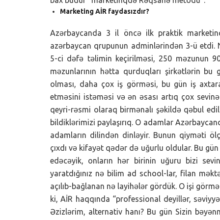
bax budur “marketinqdə Rəqsanə metodu”.
Marketing AİR faydasızdır?
Azərbaycanda 3 il öncə ilk praktik marketinq
azərbaycan qrupunun adminlərindən 3-ü etdi. N
5-ci dəfə təlimin keçirilməsi, 250 məzunun 90%
məzunlarının hətta qurduqları şirkətlərin b
olması, daha çox iş görməsi, bu gün iş axtara
etməsini istəməsi və ən əsası artıq çox sevinər
qeyri-rəsmi olaraq birmənalı şəkildə qəbul edil
bildiklərimizi paylaşırıq. O adamlar Azərbaycan
adamların dilindən dinləyir. Bunun qiyməti ölç
çıxdı və kifayət qədər də uğurlu oldular. Bu g
edəcəyik, onların hər birinin uğuru bizi sevi
yaratdığınız nə bilim ad school-lar, filan mək
açılıb-bağlanan nə layihələr gördük. O işi gör
ki, AİR haqqında “professional deyillər, səviyyə 
Əzizlərim, alternativ hanı? Bu gün Sizin bəyənm