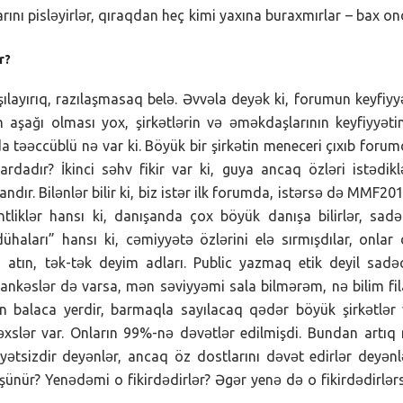
arını pisləyirlər, qıraqdan heç kimi yaxına buraxmırlar – bax o
r?
ılayırıq, razılaşmasaq belə. Əvvəla deyək ki, forumun keyfiyy
nin aşağı olması yox, şirkətlərin və əməkdaşlarının keyfiyyəti
a təəccüblü nə var ki. Böyük bir şirkətin meneceri çıxıb foru
ardadır? İkinci səhv fikir var ki, guya ancaq özləri istədikl
dır. Bilənlər bilir ki, biz istər ilk forumda, istərsə də MMF20
liklər hansı ki, danışanda çox böyük danışa bilirlər, sad
haları” hansı ki, cəmiyyətə özlərini elə sırmışdılar, onlar
 atın, tək-tək deyim adları. Public yazmaq etik deyil sadə
filankəslər də varsa, mən səviyyəmi sala bilmərəm, nə bilim fi
an balaca yerdir, barmaqla sayılacaq qədər böyük şirkətlər
slər var. Onların 99%-nə dəvətlər edilmişdi. Bundan artıq
iyyətsizdir deyənlər, ancaq öz dostlarını dəvət edirlər deyənl
ünür? Yenədəmi o fikirdədirlər? Əgər yenə də o fikirdədirlər