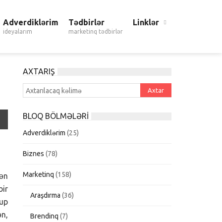
Adverdiklərim
Tədbirlər
Linklər
ideyalarım
marketinq tədbirlər
AXTARIŞ
BLOQ BÖLMƏLƏRI
Adverdiklərim
(25)
Biznes
(78)
Marketinq
(158)
 ən
ir
Araşdırma
(36)
rup
n,
Brendinq
(7)