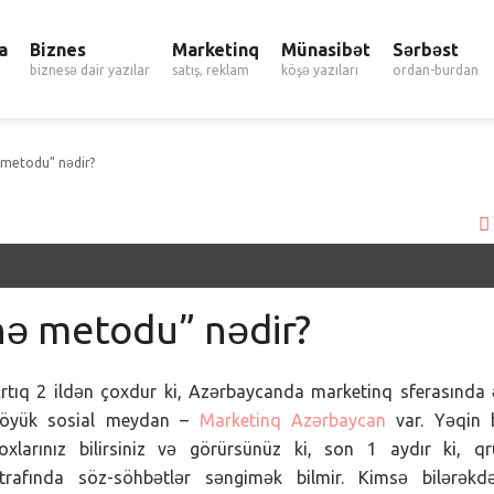
a
Biznes
Marketinq
Münasibət
Sərbəst
biznesə dair yazılar
satış, reklam
köşə yazıları
ordan-burdan
metodu” nədir?
ə metodu” nədir?
rtıq 2 ildən çoxdur ki, Azərbaycanda marketinq sferasında
öyük sosial meydan –
Marketinq Azərbaycan
var. Yəqin b
oxlarınız bilirsiniz və görürsünüz ki, son 1 aydır ki, q
trafında söz-söhbətlər səngimək bilmir. Kimsə bilərəkdə