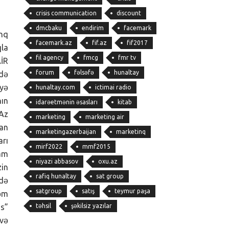
crisis communication
discount
dmcbaku
endirim
facemark
inq
facemark.az
fif.az
fif2017
qla
fil agency
fmcg
fmr tv
AİR
forum
fəlsəfə
hunaltay
ndə
yyə
hunaltay.com
ictimai radio
nın
idarəetmənin əsasları
kitab
 Az
marketing
marketing air
lan
marketingazerbaijan
marketinq
arı
mirf2022
mmf2015
vam
niyazi abbasov
oxu.az
zin
rafiq hunaltay
sat group
ndə
satgroup
satış
teymur paşa
rəm
təhsil
şəkilsiz yazılar
 s”
 və