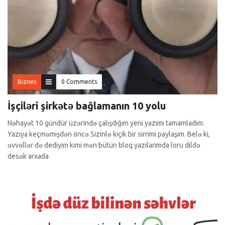
Biznes
0 Comments
İşçiləri şirkətə bağlamanın 10 yolu
Nəhayət 10 gündür üzərində çalışdığım yeni yazımı tamamladım.
Yazıya keçməmişdən öncə Sizinlə kiçik bir sirrimi paylaşım. Belə ki,
əvvəllər də dediyim kimi mən bütün bloq yazılarımda loru dildə
desək arxada