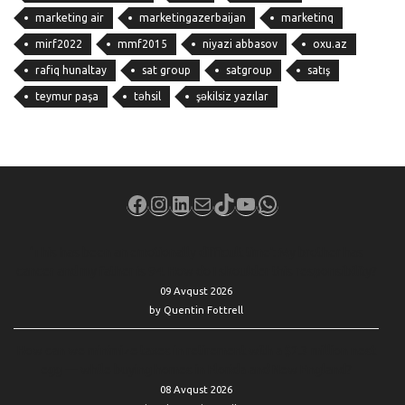
marketing air
marketingazerbaijan
marketinq
mirf2022
mmf2015
niyazi abbasov
oxu.az
rafiq hunaltay
sat group
satgroup
satış
teymur paşa
təhsil
şəkilsiz yazılar
Facebook
Instagram
LinkedIn
Mail
TikTok
YouTube
WhatsApp
‘This has been an emotionally difficult time’: My brother has
cancer and my father is 94. How do I shoulder this responsibility?
09 Avqust 2026
by Quentin Fottrell
How can we minimize taxes in retirement with a $2.3 million nest
egg — while buying homes in Florida and New England?
08 Avqust 2026