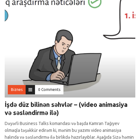
Biznes
0 Comments
İşdə düz bilinən səhvlər – (video animasiya
və səsləndirmə ilə)
Dəyərli Business Talks komandası və başda Kamran Tağıyev
olmaqla təşəkkür edirəm ki, mənim bu yazımı video animasiya
halında və səsləndirmə ilə birlikdə hazırlayıblar. Aşağıda Sizə həmin