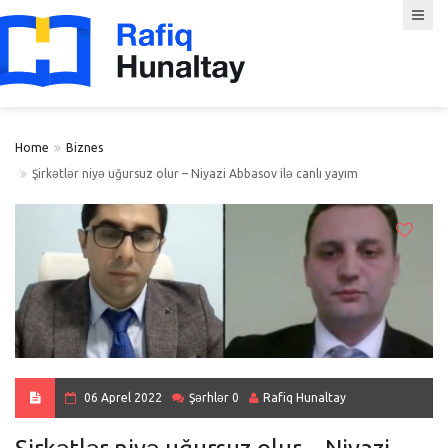
Home
Biznes
Şirkətlər niyə uğursuz olur – Niyazi Abbasov ilə canlı yayım
06 Aprel 2022
Şərhlər 0
Rafiq Hunaltay