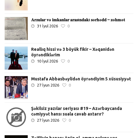
𝐀𝐫𝐳𝐮𝐥𝐚𝐫 𝐯ə 𝐢𝐦𝐤𝐚𝐧𝐥𝐚𝐫 𝐚𝐫𝐚𝐬ı𝐧𝐝𝐚𝐤ı 𝐬ə𝐫𝐡ə𝐝𝐝 – 𝐳ə𝐡𝐦ə𝐭
31 İyul 2026
0
Reallıq hissi və 3 böyük fikir – Xəqanidən
öyrəndiklərim
10 İyul 2026
0
Mustafa Abbasbəylidən öyrəndiyim 5 xüsusiyyət
27 İyun 2026
0
Şəkilsiz yazılar seriyası #19 – Azərbaycanda
cəmiyyət hansı suala cavab axtarır?
27 İyun 2026
0
Zəifliyin bazarı: özün ol, amma pulunu ver