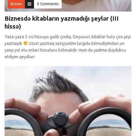
Biznes
0 Comments
Biznesdə kitabların yazmadığı şeylər (III
hissə)
Yaza-yaza 3-cü hissəyə gəlib çıxdıq. Deyəsən, kitablar hələ çox şeyi
yazmayıb
Uzun yazmaq xasiyyətimi tərgidə bilmədiyimdən ən
yaxşı yol elə onları hissələrə bölməkdir. Həm də yadıma düşdükcə
etdiyim qeydləri