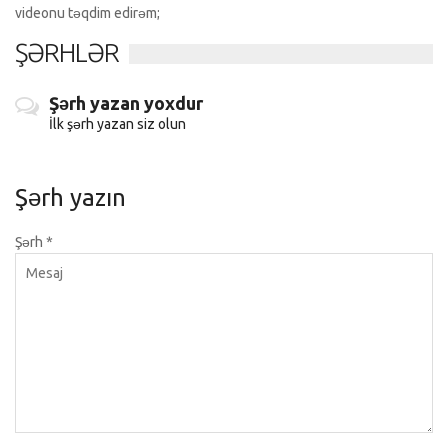
videonu təqdim edirəm;
ŞƏRHLƏR
Şərh yazan yoxdur
İlk şərh yazan siz olun
Şərh yazın
Şərh
*