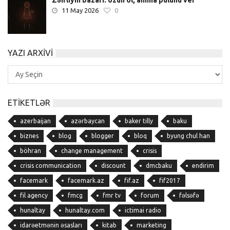
11 May 2026
0
YAZI ARXIVI
Yazı
Arxivi
ETIKETLƏR
azerbaijan
azərbaycan
baker tilly
baku
biznes
blog
blogger
bloq
byung chul han
böhran
change management
crisis
crisis communication
discount
dmcbaku
endirim
facemark
facemark.az
fif.az
fif2017
fil agency
fmcg
fmr tv
forum
fəlsəfə
hunaltay
hunaltay.com
ictimai radio
idarəetmənin əsasları
kitab
marketing