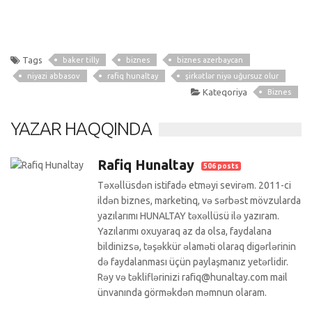
Tags
baker tilly
biznes
biznes azerbaycan
niyazi abbasov
rafiq hunaltay
şirkətlər niyə uğursuz olur
Kateqoriya
Biznes
YAZAR HAQQINDA
Rafiq Hunaltay
506 posts
Təxəllüsdən istifadə etməyi sevirəm. 2011-ci
ildən biznes, marketinq, və sərbəst mövzularda
yazılarımı HUNALTAY təxəllüsü ilə yazıram.
Yazılarımı oxuyaraq az da olsa, faydalana
bildinizsə, təşəkkür əlaməti olaraq digərlərinin
də faydalanması üçün paylaşmanız yetərlidir.
Rəy və təkliflərinizi rafiq@hunaltay.com mail
ünvanında görməkdən məmnun olaram.