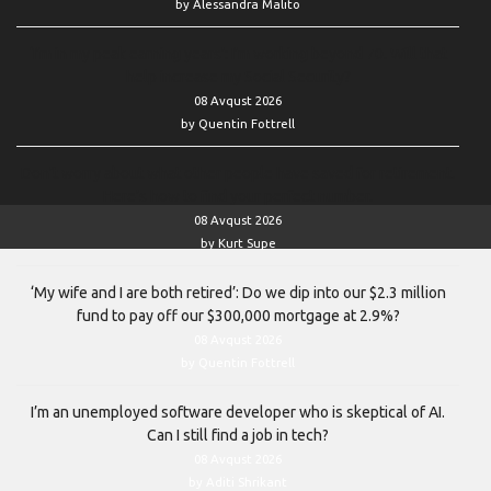
by Alessandra Malito
‘I’m in my peak earning years’: I’m working beyond 70. Will that
help increase my Social Security?
08 Avqust 2026
by Quentin Fottrell
Don’t worry about what other people have saved for retirement.
Here’s how to find your perfect number.
08 Avqust 2026
by Kurt Supe
‘My wife and I are both retired’: Do we dip into our $2.3 million
fund to pay off our $300,000 mortgage at 2.9%?
08 Avqust 2026
by Quentin Fottrell
I’m an unemployed software developer who is skeptical of AI.
Can I still find a job in tech?
08 Avqust 2026
by Aditi Shrikant