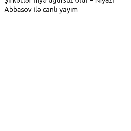
Şirkətlər niyə uğursuz olur – Niyazi
Abbasov ilə canlı yayım