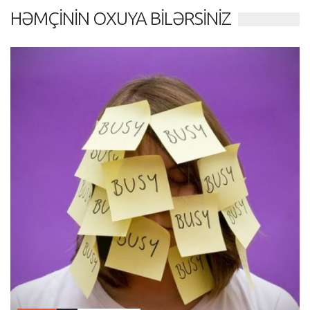
HƏMÇININ OXUYA BILƏRSINIZ