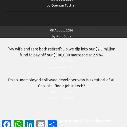
by Quentin Fottrell
Don’t worry about what other people have saved for retirement.
Here’s how to find your perfect number.
08 Avqust 2026
by Kurt Supe
‘My wife and I are both retired’: Do we dip into our $2.3 million
fund to pay off our $300,000 mortgage at 2.9%?
08 Avqust 2026
by Quentin Fottrell
I’m an unemployed software developer who is skeptical of AI.
Can I still find a job in tech?
08 Avqust 2026
by Aditi Shrikant
© 2011–2026 Copyright www.hunaltay.com. All Rights Reserved
Facebook
WhatsApp
LinkedIn
Email
Share