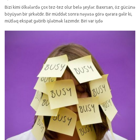
Bizi kimi ölkələrdə çox tez-tez olur belə şeylər. Baxırsan, öz gücünə
böyüyən bir şirkətdir. Bir müddət sonra nəyəsə görə qərara gəlir ki,
mütləq ekspat gətirib işlətmək lazımdır. Biri var işdə