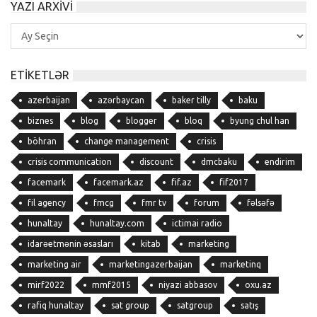
YAZI ARXIVI
Yazı
Arxivi
ETIKETLƏR
azerbaijan
azərbaycan
baker tilly
baku
biznes
blog
blogger
bloq
byung chul han
böhran
change management
crisis
crisis communication
discount
dmcbaku
endirim
facemark
facemark.az
fif.az
fif2017
fil agency
fmcg
fmr tv
forum
fəlsəfə
hunaltay
hunaltay.com
ictimai radio
idarəetmənin əsasları
kitab
marketing
marketing air
marketingazerbaijan
marketinq
mirf2022
mmf2015
niyazi abbasov
oxu.az
rafiq hunaltay
sat group
satgroup
satış