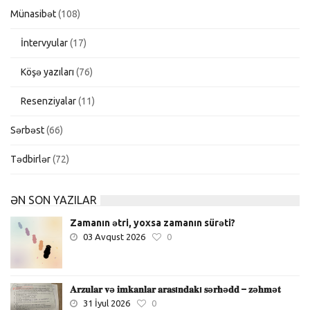
Münasibət
(108)
İntervyular
(17)
Köşə yazıları
(76)
Resenziyalar
(11)
Sərbəst
(66)
Tədbirlər
(72)
ƏN SON YAZILAR
Zamanın ətri, yoxsa zamanın sürəti?
03 Avqust 2026
0
𝐀𝐫𝐳𝐮𝐥𝐚𝐫 𝐯ə 𝐢𝐦𝐤𝐚𝐧𝐥𝐚𝐫 𝐚𝐫𝐚𝐬ı𝐧𝐝𝐚𝐤ı 𝐬ə𝐫𝐡ə𝐝𝐝 – 𝐳ə𝐡𝐦ə𝐭
31 İyul 2026
0