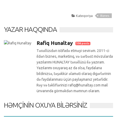
Kateqoriya
Biznes
YAZAR HAQQINDA
Rafiq Hunaltay
506 posts
Təxəllüsdən istifadə etməyi sevirəm. 2011-ci
ildən biznes, marketinq, və sərbəst mövzularda
yazılarımı HUNALTAY təxəllüsü ilə yazıram.
Yazılarımı oxuyaraq az da olsa, faydalana
bildinizsə, təşəkkür əlaməti olaraq digərlərinin
də faydalanması üçün paylaşmanız yetərlidir.
Rəy və təkliflərinizi rafiq@hunaltay.com mail
ünvanında görməkdən məmnun olaram.
HƏMÇININ OXUYA BILƏRSINIZ