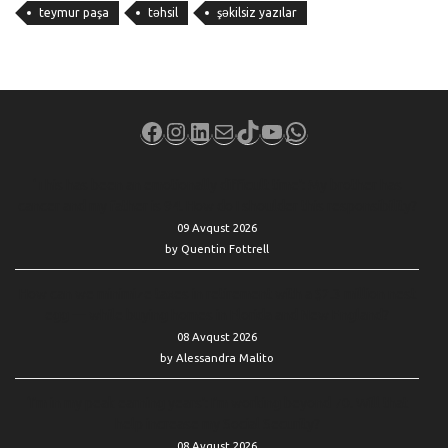
teymur paşa
təhsil
şəkilsiz yazılar
Facebook
Instagram
LinkedIn
Mail
TikTok
YouTube
WhatsApp
‘This has been an emotionally difficult time’: My brother has
cancer and my father is 94. How do I shoulder this responsibility?
09 Avqust 2026
by Quentin Fottrell
How can we minimize taxes in retirement with a $2.3 million nest
egg — while buying homes in Florida and New England?
08 Avqust 2026
by Alessandra Malito
‘I’m in my peak earning years’: I’m working beyond 70. Will that
help increase my Social Security?
08 Avqust 2026