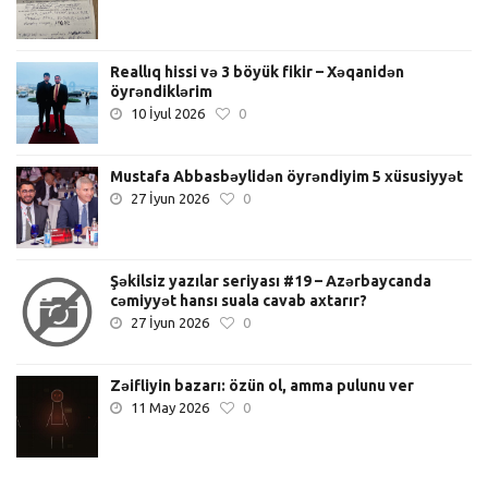
Reallıq hissi və 3 böyük fikir – Xəqanidən
öyrəndiklərim
10 İyul 2026
0
Mustafa Abbasbəylidən öyrəndiyim 5 xüsusiyyət
27 İyun 2026
0
Şəkilsiz yazılar seriyası #19 – Azərbaycanda
cəmiyyət hansı suala cavab axtarır?
27 İyun 2026
0
Zəifliyin bazarı: özün ol, amma pulunu ver
11 May 2026
0