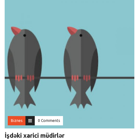
Biznes
0 Comments
İşdəki xarici müdirlər