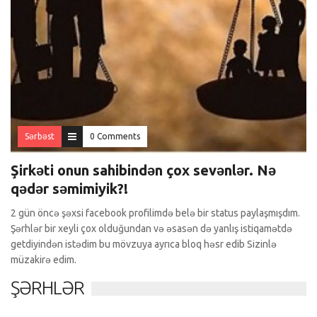
Sərbəst
0 Comments
Şirkəti onun sahibindən çox sevənlər. Nə
qədər səmimiyik?!
2 gün öncə şəxsi facebook profilimdə belə bir status paylaşmışdım.
Şərhlər bir xeyli çox olduğundan və əsasən də yanlış istiqamətdə
getdiyindən istədim bu mövzuya ayrıca bloq həsr edib Sizinlə
müzakirə edim.
ŞƏRHLƏR