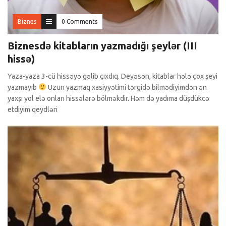
Biznes
0 Comments
Biznesdə kitabların yazmadığı şeylər (III
hissə)
Yaza-yaza 3-cü hissəyə gəlib çıxdıq. Deyəsən, kitablar hələ çox şeyi
yazmayıb
Uzun yazmaq xasiyyətimi tərgidə bilmədiyimdən ən
yaxşı yol elə onları hissələrə bölməkdir. Həm də yadıma düşdükcə
etdiyim qeydləri