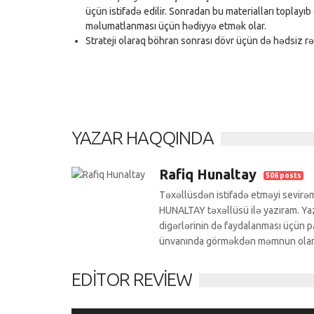
üçün istifadə edilir. Sonradan bu materialları toplayıb
məlumatlanması üçün hədiyyə etmək olar.
Strateji olaraq böhran sonrası dövr üçün də hədsiz 
YAZAR HAQQINDA
Rafiq Hunaltay
506 posts
Təxəllüsdən istifadə etməyi sevirəm
HUNALTAY təxəllüsü ilə yazıram. Yazı
digərlərinin də faydalanması üçün pa
ünvanında görməkdən məmnun ola
EDITOR REVIEW