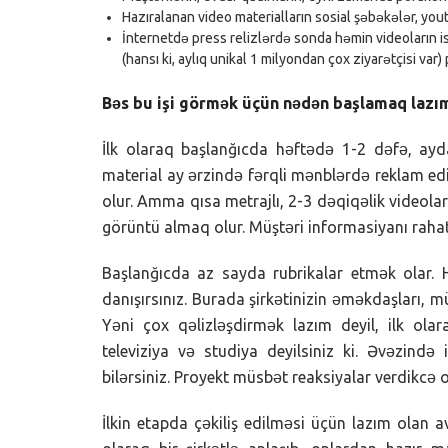
Hazıralanan video materialların sosial şəbəkələr, yout
İnternetdə press relizlərdə sonda həmin videoların is
(hansı ki, aylıq unikal 1 milyondan çox ziyarətçisi var
Bəs bu işi görmək üçün nədən başlamaq lazı
İlk olaraq başlanğıcda həftədə 1-2 dəfə, ayda
material ay ərzində fərqli mənblərdə reklam edi
olur. Amma qısa metrajlı, 2-3 dəqiqəlik video
görüntü almaq olur. Müştəri informasiyanı rahat
Başlanğıcda az sayda rubrikalar etmək olar.
danışırsınız. Burada şirkətinizin əməkdaşları, mü
Yəni çox qəlizləşdirmək lazım deyil, ilk ola
televiziya və studiya deyilsiniz ki. Əvəzində
bilərsiniz. Proyekt müsbət reaksiyalar verdikcə o
İlkin etapda çəkiliş edilməsi üçün lazım olan 