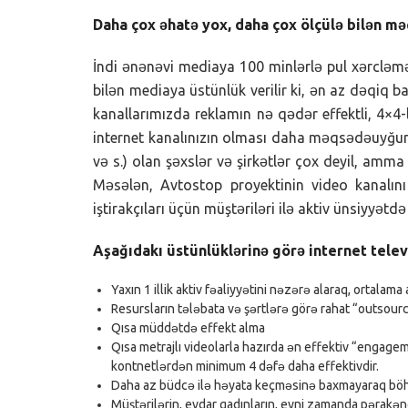
Daha çox əhatə yox, daha çox ölçülə bilən mə
İndi ənənəvi mediaya 100 minlərlə pul xərcləmə
bilən mediaya üstünlük verilir ki, ən az dəqiq b
kanallarımızda reklamın nə qədər effektli, 4×4
internet kanalınızın olması daha məqsədəuyğund
və s.) olan şəxslər və şirkətlər çox deyil, amma 
Məsələn, Avtostop proyektinin video kanalın
iştirakçıları üçün müştəriləri ilə aktiv ünsiyyətd
Aşağıdakı üstünlüklərinə görə internet telev
Yaxın 1 illik aktiv fəaliyyətini nəzərə alaraq, ortala
Resursların tələbata və şərtlərə görə rahat “outsourc
Qısa müddətdə effekt alma
Qısa metrajlı videolarla hazırda ən effektiv “engage
kontnetlərdən minimum 4 dəfə daha effektivdir.
Daha az büdcə ilə həyata keçməsinə baxmayaraq böhr
Müştərilərin, evdar qadınların, eyni zamanda pərakənd