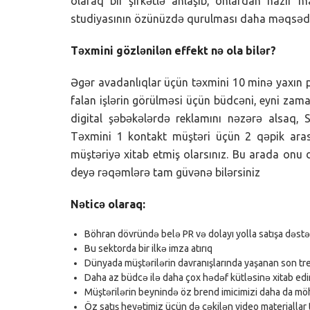
olaraq bir şirkətlə anlaşıb, onlardan hazır ma
studiyasının özünüzdə qurulması daha məqsədə
Təxmini gözlənilən effekt nə ola bilər?
Əgər avadanlıqlar üçün təxmini 10 minə yaxın p
falan işlərin görülməsi üçün büdcəni, eyni zam
digital şəbəkələrdə reklamını nəzərə alsaq,
Təxmini 1 kontakt müştəri üçün 2 qəpik arası
müştəriyə xitab etmiş olarsınız. Bu arada onu
deyə rəqəmlərə tam güvənə bilərsiniz
Nəticə olaraq:
Böhran dövründə belə PR və dolayı yolla satışa dəstək
Bu sektorda bir ilkə imza atırıq
Dünyada müştərilərin davranışlarında yaşanan son tr
Daha az büdcə ilə daha çox hədəf kütləsinə xitab edi
Müştərilərin beynində öz brend imicimizi daha da mö
Öz satış heyətimiz üçün də çəkilən video materiallar t