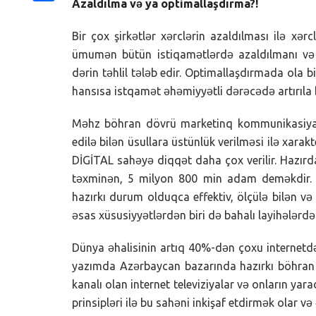
Azaldılma və ya optimallaşdırma?!
Share
Bir çox şirkətlər xərclərin azaldılması ilə xərc
ümumən bütün istiqamətlərdə azaldılmanı və 
dərin təhlil tələb edir. Optimallaşdırmada ola 
hansısa istqamət əhəmiyyətli dərəcədə artırıla b
Məhz böhran dövrü marketinq kommunikasiyanı
edilə bilən üsullara üstünlük verilməsi ilə xarak
DİGİTAL sahəyə diqqət daha çox verilir. Hazır
təxminən, 5 milyon 800 min adam deməkdir. İ
hazırkı durum olduqca effektiv, ölçülə bilən 
əsas xüsusiyyətlərdən biri də bahalı layihələrdə
Dünya əhalisinin artıq 40%-dən çoxu internetdə
yazımda Azərbaycan bazarında hazırkı böhran
kanalı olan internet televiziyalar və onların ya
prinsipləri ilə bu sahəni inkişaf etdirmək olar v