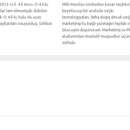
12-ci il. 4 il öncə. O 4 il ki,
Milli Məclisə növbədən kənar seçkilər
lar tam ölməmişdi, dəbdən
keçiriləcəyi bir ərəfədə seçki
 O 4 il ki, hələ də əsas
texnologiyaları, daha dəqiq desək seç
saytlardan oxuyurduq. Söhbət
marketinqi ilə bağlı yazmağın faydalı o
biləcəyini düşünürəm. Marketinq və P
alətlərindən müxtəlif məqsədlər üçün
istifadə