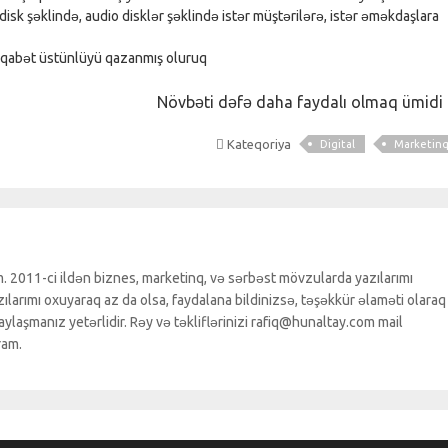
 disk şəklində, audio disklər şəklində istər müştərilərə, istər əməkdaşlara
rəqabət üstünlüyü qazanmış oluruq
Növbəti dəfə daha faydalı olmaq ümidi 
Kateqoriya
Digital
Marketin
. 2011-ci ildən biznes, marketinq, və sərbəst mövzularda yazılarımı
larımı oxuyaraq az da olsa, faydalana bildinizsə, təşəkkür əlaməti olaraq
ylaşmanız yetərlidir. Rəy və təkliflərinizi rafiq@hunaltay.com mail
ram.