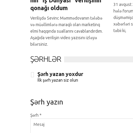
nin “İş Dünyası” verilişinin
31 avqust 20
qonağı oldum
hələ forum
düşməmişdi.
Verilişdə Sevinc Məmmədovanın tələbə
xəbərləri 
və müəllimlərə maraqlı olan marketinq
təbii ki,
elmi haqqında suallarını cavablandırdım.
Aşağıda verilişin video yazısını izləyə
bilərsiniz.
ŞƏRHLƏR
Şərh yazan yoxdur
İlk şərh yazan siz olun
Şərh yazın
Şərh
*