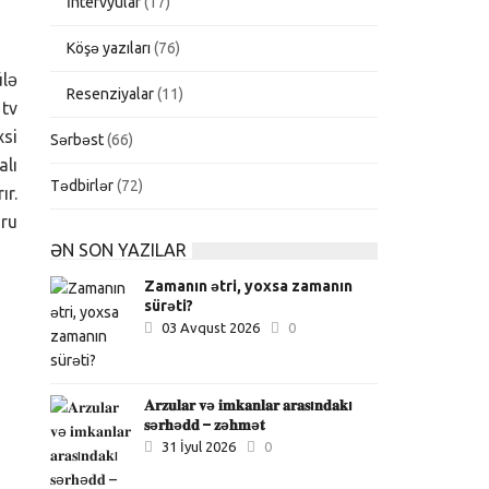
İntervyular
(17)
Köşə yazıları
(76)
ülə
Resenziyalar
(11)
 tv
xsi
Sərbəst
(66)
alı
Tədbirlər
(72)
ır.
oru
ƏN SON YAZILAR
Zamanın ətri, yoxsa zamanın
sürəti?
03 Avqust 2026
0
𝐀𝐫𝐳𝐮𝐥𝐚𝐫 𝐯ə 𝐢𝐦𝐤𝐚𝐧𝐥𝐚𝐫 𝐚𝐫𝐚𝐬ı𝐧𝐝𝐚𝐤ı
𝐬ə𝐫𝐡ə𝐝𝐝 – 𝐳ə𝐡𝐦ə𝐭
31 İyul 2026
0