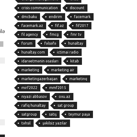
crisis communication
discount
dmcbaku
endirim
facemark
facemark.az
fif.az
fif2017
ilə
fil agency
fmcg
fmr tv
forum
fəlsəfə
hunaltay
q
hunaltay.com
ictimai radio
idarəetmənin əsasları
kitab
marketing
marketing air
marketingazerbaijan
marketinq
mirf2022
mmf2015
niyazi abbasov
oxu.az
rafiq hunaltay
sat group
satgroup
satış
teymur paşa
təhsil
şəkilsiz yazılar