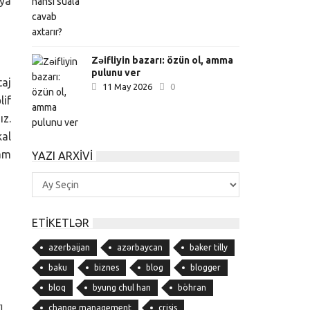
zya
Zəifliyin bazarı: özün ol, amma
pulunu ver
taj
11 May 2026
0
lif
ız.
kal
şam
YAZI ARXIVI
Yazı
Arxivi
ETIKETLƏR
azerbaijan
azərbaycan
baker tilly
baku
biznes
blog
blogger
bloq
byung chul han
böhran
ı
change management
crisis