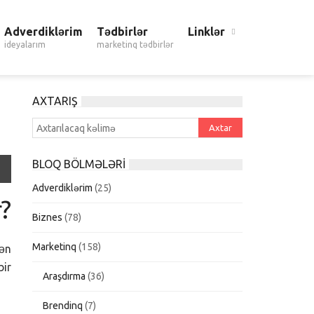
Adverdiklərim
Tədbirlər
Linklər
ideyalarım
marketinq tədbirlər
AXTARIŞ
BLOQ BÖLMƏLƏRI
Adverdiklərim
(25)
r?
Biznes
(78)
Marketinq
(158)
rən
bir
Araşdırma
(36)
Brendinq
(7)