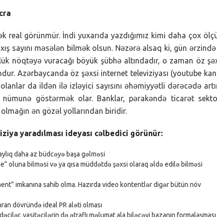
cra
k real görünmür. İndi yuxarıda yazdığımız kimi daha çox ölç
axış sayını məsələn bilmək olsun. Nəzərə alsaq ki, gün ərzində
-lük nöqtəyə vuracağı böyük şübhə altındadır, o zaman öz şə
ur. Azərbaycanda öz şəxsi internet televiziyası (youtube kan
olanlar da ildən ilə izləyici sayısını əhəmiyyətli dərəcədə artır
ı nümunə göstərmək olar. Banklar, pərakəndə ticarət sekt
ə olmağın ən gözəl yollarından biridir.
iziya yaradılması ideyası cəlbedici görünür:
ma aylıq daha az büdcəyə başa gəlməsi
e” oluna bilməsi və ya qısa müddətdə şəxsi olaraq əldə edilə bilməsi
ment” imkanına sahib olma. Hazırda video kontentlər digər bütün növ
an dövründə ideal PR aləti olması
əçilər, vasitəçilərin də ətraflı məlumat ala biləcəyi bazanın formalaşması