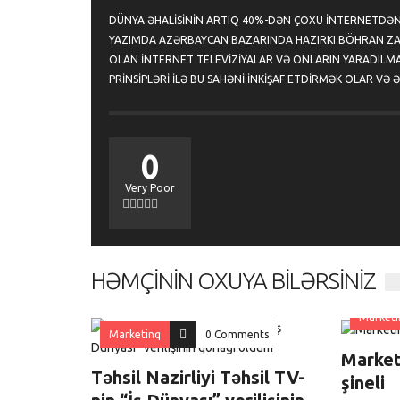
DÜNYA ƏHALISININ ARTIQ 40%-DƏN ÇOXU INTERNETDƏN 
YAZIMDA AZƏRBAYCAN BAZARINDA HAZIRKI BÖHRAN ZA
OLAN INTERNET TELEVIZIYALAR VƏ ONLARIN YARADILMAS
PRINSIPLƏRI ILƏ BU SAHƏNI INKIŞAF ETDIRMƏK OLAR VƏ 
0
Very Poor
0
HƏMÇININ OXUYA BILƏRSINIZ
Marketi
Marketinq
0 Comments
Market
Təhsil Nazirliyi Təhsil TV-
şineli