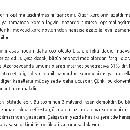
lərin optimallaşdırılmasını qarışdırır. Əgər xərclərin azaldılm
ya tamamən xərcin ləğvini nəzərdə tutursa, optimallaşdı
bilər ki, mövcud xərc növlərindən hansısa azaldıla, eyni zama
ilər.
n əsas hədəfi daha çox ölçülə bilən, effekti dəqiq müəy
terizə edilir. Qısa desək, bütün ənənəvi medialardan fərqli ola
da Azərbaycanda ümumi olaraq internet penetrasiya 61%-dir.
nternet, digital və mobil üzərindən kommunikasiya modell
və digər kanallarla müqayisədə daha ucuzdur. Çünki bu dönəm
n imtina etməkdir.
n istifadə edir. Bu təxminən 3 milyard insan deməkdir. Bu b
 zamanı alınan effektə görə ən ucuz reklam və kommunikas
radılmasından yazacam. Çalışacam yazıda hazırkı şəraitdə hansı
ə ən əsası nə kimi üstünlükləri var onu sadalayım.