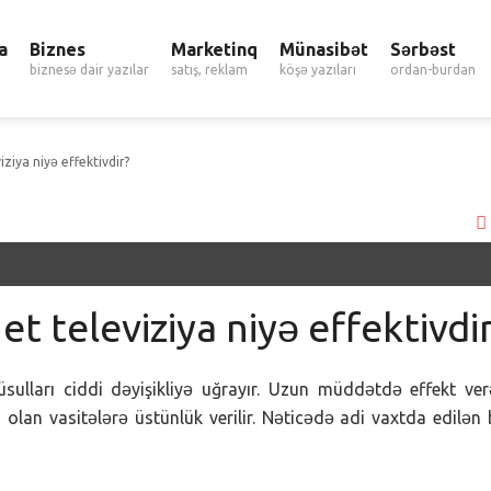
a
Biznes
Marketinq
Münasibət
Sərbəst
biznesə dair yazılar
satış, reklam
köşə yazıları
ordan-burdan
ziya niyə effektivdir?
t televiziya niyə effektivdi
lları ciddi dəyişikliyə uğrayır. Uzun müddətdə effekt ve
olan vasitələrə üstünlük verilir. Nəticədə adi vaxtda edilən 