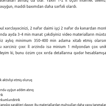
terialları almaq da olar. Yaxın 1-2 il üçün internet televi
uyğun, maddi baxımdan daha sərfəli olardı.
ul xərcləyəcinizi, 2 nəfər daimi işçi 2 nəfər də kənardan mon
anda ayda 3-4 min manat çəkdiyiniz video materialların müxtə
 Siz aylıq minimum 350-400 min adama xitab etmiş olarsın
 xərciniz çıxır. İl ərzində isə minium 1 milyondan çox uni
 deyim ki, bunu özüm çox xırda detallarına qədər hesablamı
 aktivliyi etmiş oluruq
endə uyğun addım atırıq
rik
hkəmləndiririk
anışlıq xarakteri daşıyır. Bu materiallardan məhsulları daha yaxşı tanımalar