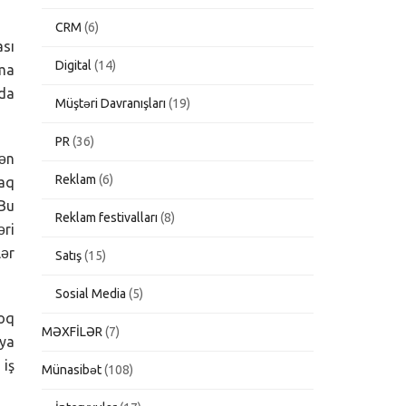
CRM
(6)
ası
Digital
(14)
rma
nda
Müştəri Davranışları
(19)
PR
(36)
yən
Reklam
(6)
raq
 Bu
Reklam festivalları
(8)
əri
lər
Satış
(15)
Sosial Media
(5)
loq
MƏXFİLƏR
(7)
iya
 iş
Münasibət
(108)