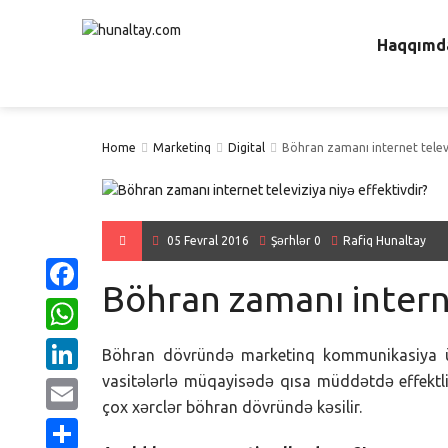
Haqqımd
Home
Marketinq
Digital
Böhran zamanı internet televi
05 Fevral 2016
Şərhlər 0
Rafiq Hunaltay
Böhran zamanı interne
Facebook
WhatsApp
Böhran dövründə marketinq kommunikasiya üsu
vasitələrlə müqayisədə qısa müddətdə effektli 
LinkedIn
çox xərclər böhran dövründə kəsilir.
Email