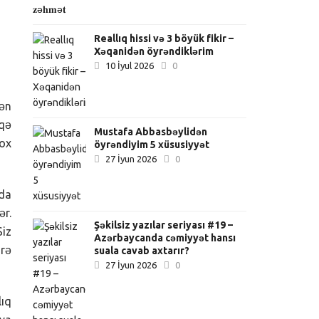
Reallıq hissi və 3 böyük fikir –
Xəqanidən öyrəndiklərim
10 İyul 2026
0
lən
iqə
Mustafa Abbasbəylidən
çox
öyrəndiyim 5 xüsusiyyət
27 İyun 2026
0
qda
ər.
Şəkilsiz yazılar seriyası #19 –
Siz
Azərbaycanda cəmiyyət hansı
ürə
suala cavab axtarır?
27 İyun 2026
0
lıq