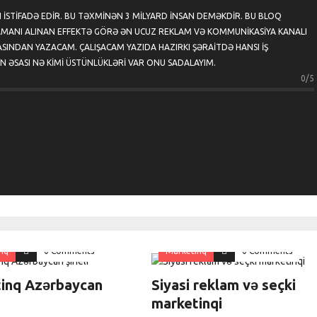
ISTIFADƏ EDIR. BU TƏXMINƏN 3 MILYARD INSAN DEMƏKDIR. BU BLOQ
MANI ALINAN EFFEKTƏ GÖRƏ ƏN UCUZ REKLAM VƏ KOMMUNIKASIYA KANALI
INDAN YAZACAM. ÇALIŞACAM YAZIDA HAZIRKI ŞƏRAITDƏ HANSI IŞ
ƏN ƏSASI NƏ KIMI ÜSTÜNLÜKLƏRI VAR ONU SADALAYIM.
0/5
nq
0 Comments
Marketinq
0 Comments
inq Azərbaycan
Siyasi reklam və seçki
marketinqi