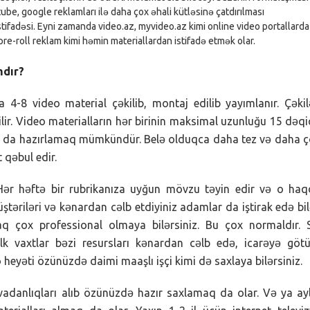
ube, google reklamları ilə daha çox əhali kütləsinə çatdırılması
tifadəsi. Eyni zamanda video.az, myvideo.az kimi online video portallarda
) pre-roll reklam kimi həmin materiallardan istifadə etmək olar.
mdır?
 4-8 video material çəkilib, montaj edilib yayımlanır. Çəki
lir. Video materialların hər birinin maksimal uzunluğu 15 dəq
lar da hazırlamaq mümkündür. Belə olduqca daha tez və daha 
 qəbul edir.
 Hər həftə bir rubrikanıza uyğun mövzu təyin edir və o ha
ştəriləri və kənardan cəlb etdiyiniz adamlar da iştirak edə bil
raq çox professional olmaya bilərsiniz. Bu çox normaldır. 
 ilk vaxtlar bəzi resursları kənardan cəlb edə, icarəyə göt
 heyəti özünüzdə daimi maaşlı işçi kimi də saxlaya bilərsiniz.
avadanlıqları alıb özünüzdə hazır saxlamaq da olar. Və ya ay