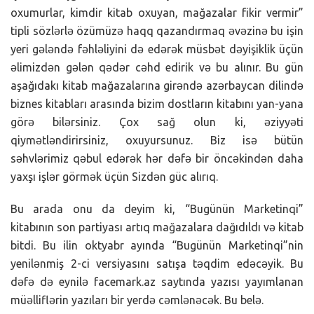
oxumurlar, kimdir kitab oxuyan, mağazalar fikir vermir”
tipli sözlərlə özümüzə haqq qazandırmaq əvəzinə bu işin
yeri gələndə fəhləliyini də edərək müsbət dəyişiklik üçün
əlimizdən gələn qədər cəhd edirik və bu alınır. Bu gün
aşağıdakı kitab mağazalarına girəndə azərbaycan dilində
biznes kitabları arasında bizim dostların kitabını yan-yana
görə bilərsiniz. Çox sağ olun ki, əziyyəti
qiymətləndirirsiniz, oxuyursunuz. Biz isə bütün
səhvlərimiz qəbul edərək hər dəfə bir öncəkindən daha
yaxşı işlər görmək üçün Sizdən güc alırıq.
Bu arada onu da deyim ki, “Bugünün Marketinqi”
kitabının son partiyası artıq mağazalara dağıdıldı və kitab
bitdi. Bu ilin oktyabr ayında “Bugünün Marketinqi”nin
yenilənmiş 2-ci versiyasını satışa təqdim edəcəyik. Bu
dəfə də eynilə facemark.az saytında yazısı yayımlanan
müəlliflərin yazıları bir yerdə cəmlənəcək. Bu belə.