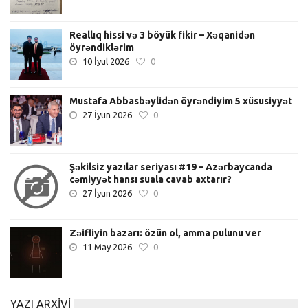
Reallıq hissi və 3 böyük fikir – Xəqanidən
öyrəndiklərim
10 İyul 2026
0
Mustafa Abbasbəylidən öyrəndiyim 5 xüsusiyyət
27 İyun 2026
0
Şəkilsiz yazılar seriyası #19 – Azərbaycanda
cəmiyyət hansı suala cavab axtarır?
27 İyun 2026
0
Zəifliyin bazarı: özün ol, amma pulunu ver
11 May 2026
0
YAZI ARXIVI