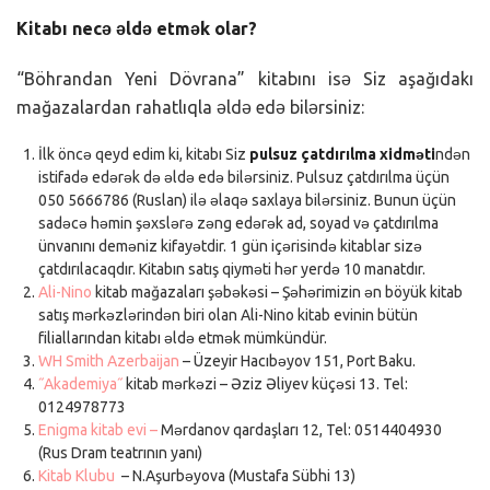
Kitabı necə əldə etmək olar?
“Böhrandan Yeni Dövrana” kitabını isə Siz aşağıdakı
mağazalardan rahatlıqla əldə edə bilərsiniz:
İlk öncə qeyd edim ki, kitabı Siz
pulsuz çatdırılma xidməti
ndən
istifadə edərək də əldə edə bilərsiniz. Pulsuz çatdırılma üçün
050 5666786 (Ruslan) ilə əlaqə saxlaya bilərsiniz. Bunun üçün
sadəcə həmin şəxslərə zəng edərək ad, soyad və çatdırılma
ünvanını deməniz kifayətdir. 1 gün içərisində kitablar sizə
çatdırılacaqdır. Kitabın satış qiyməti hər yerdə 10 manatdır.
Ali-Nino
kitab mağazaları şəbəkəsi – Şəhərimizin ən böyük kitab
satış mərkəzlərindən biri olan Ali-Nino kitab evinin bütün
filiallarından kitabı əldə etmək mümkündür.
WH Smith Azerbaijan
– Üzeyir Hacıbəyov 151, Port Baku.
˝Akademiya˝
kitab mərkəzi – Əziz Əliyev küçəsi 13. Tel:
0124978773
Enigma kitab evi –
Mərdanov qardaşları 12, Tel: 0514404930
(Rus Dram teatrının yanı)
Kitab Klubu
– N.Aşurbəyova (Mustafa Sübhi 13)