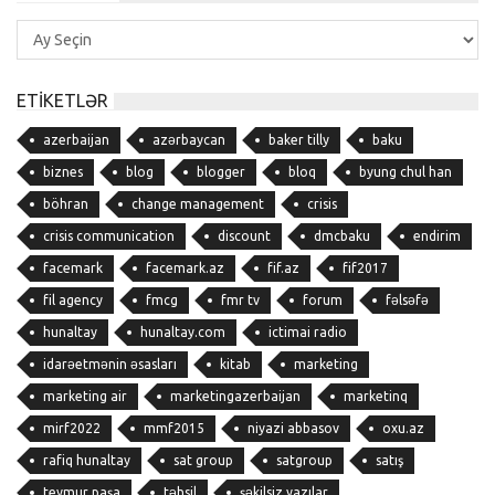
Yazı
Arxivi
ETIKETLƏR
azerbaijan
azərbaycan
baker tilly
baku
biznes
blog
blogger
bloq
byung chul han
böhran
change management
crisis
crisis communication
discount
dmcbaku
endirim
facemark
facemark.az
fif.az
fif2017
fil agency
fmcg
fmr tv
forum
fəlsəfə
hunaltay
hunaltay.com
ictimai radio
idarəetmənin əsasları
kitab
marketing
marketing air
marketingazerbaijan
marketinq
mirf2022
mmf2015
niyazi abbasov
oxu.az
rafiq hunaltay
sat group
satgroup
satış
teymur paşa
təhsil
şəkilsiz yazılar