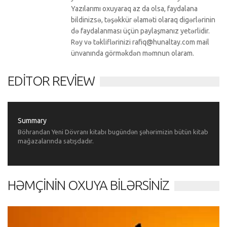
Yazılarımı oxuyaraq az da olsa, faydalana
bildinizsə, təşəkkür əlaməti olaraq digərlərinin
də faydalanması üçün paylaşmanız yetərlidir.
Rəy və təkliflərinizi rafiq@hunaltay.com mail
ünvanında görməkdən məmnun olaram.
EDITOR REVIEW
Summary
Böhrandan Yeni Dövranı kitabı bugündən şəhərimizin bütün kitab
mağazalarında satışdadır.
HƏMÇININ OXUYA BILƏRSINIZ