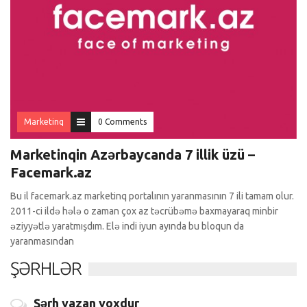
Marketinq
0 Comments
Marketinqin Azərbaycanda 7 illik üzü –
Facemark.az
Bu il facemark.az marketinq portalının yaranmasının 7 ili tamam olur.
2011-ci ildə hələ o zaman çox az təcrübəmə baxmayaraq minbir
əziyyətlə yaratmışdım. Elə indi iyun ayında bu bloqun da
yaranmasından
ŞƏRHLƏR
Şərh yazan yoxdur