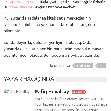
Bukinist kitab evi –
İstiqlaliyyət küçəsi 69. Sabir bağı ilə üzbəüz
Mayak kitab evi
– Aygün City ticarət mərkəzi
P.S. Yuxarıda sadalanan kitab satış mərkəzlərinin
facebook səhifəsinə yazmaqla da kitabı sifariş edə
bilərsiniz.
Sonda deyim ki, daha bir yeniliyimiz olacaq. O da,
yuxarıdakı üsulların heç biri onun üçün məqbul olmayan
adamlar üçün olacaq. Bu haqda isə növbəti yazımda.
Kateqoriya
Marketinq
PR
YAZAR HAQQINDA
Rafiq Hunaltay
506 posts
Təxəllüsdən istifadə etməyi sevirəm. 2011-ci
ildən biznes, marketinq, və sərbəst mövzularda
yazılarımı HUNALTAY təxəllüsü ilə yazıram.