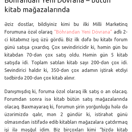
Böhrandan Yeni Dövrana – bütün
kitab mağazalarında
Əziz dostlar, bildiyiniz kimi bu ilki Milli Marketinq
Forumuna özəl olaraq
“Böhrandan Yeni Dövrana”
adlı 2-
ci kitabımız işıq üzü gördü. Biz ilk dəfə bu kitabı forum
günü satışa çıxardıq. Çox sevindiricidir ki, həmin gün bu
kitabdan 70-dən çox satış oldu. Həmin gün 5 kitab
satışda idi. Toplam satılan kitab sayı 200-dən çox idi.
Sevindirici haldır ki, 350-dən çox adamın iştirak etdiyi
tədbirdə 200-dən çox kitab alınır.
Danışmışdıq ki, foruma özəl olaraq ilk satış o an olacaq.
Forumdan sonra isə kitab bütün satış mağazalarında
olacaq. Baxmayaraq ki, forumun şirin yorğunluğu hələ də
üzərimizdə qalır, mən 2 gündür ki, istirahət günü
olmasından istifadə edib kitabları mağazalara çatdırmaq
işi ilə məşğul idim. Biz birçoxları kimi “bizdə kitab