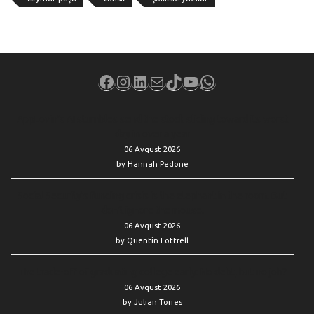
Facebook
Instagram
LinkedIn
Mail
TikTok
YouTube
WhatsApp
AppLovin’s AI stumbles send the stock sliding toward its worst
day in over a year
06 Avqust 2026
by Hannah Pedone
Social Security’s funding crisis is the elephant in the room. But
don’t ignore the mouse.
06 Avqust 2026
by Quentin Fottrell
The trade-off of graduating college early: No debt, but no job?
06 Avqust 2026
by Julian Torres