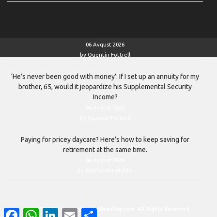
‘Her bank accounts were stripped bare by Medicaid’: My late
friend had $20,000 in credit-card debt. Will her life insurance pay
for it?
06 Avqust 2026
by Quentin Fottrell
‘He’s never been good with money’: If I set up an annuity for my
brother, 65, would it jeopardize his Supplemental Security
Income?
06 Avqust 2026
by Quentin Fottrell
Paying for pricey daycare? Here’s how to keep saving for
retirement at the same time.
06 Avqust 2026
by Alessandra Malito
© 2011–2026 Copyright www.hunaltay.com. All Rights Reserved
Facebook
WhatsApp
LinkedIn
Email
Share