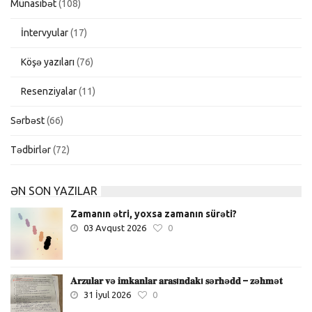
Münasibət
(108)
İntervyular
(17)
Köşə yazıları
(76)
Resenziyalar
(11)
Sərbəst
(66)
Tədbirlər
(72)
ƏN SON YAZILAR
Zamanın ətri, yoxsa zamanın sürəti?
03 Avqust 2026
0
𝐀𝐫𝐳𝐮𝐥𝐚𝐫 𝐯ə 𝐢𝐦𝐤𝐚𝐧𝐥𝐚𝐫 𝐚𝐫𝐚𝐬ı𝐧𝐝𝐚𝐤ı 𝐬ə𝐫𝐡ə𝐝𝐝 – 𝐳ə𝐡𝐦ə𝐭
31 İyul 2026
0