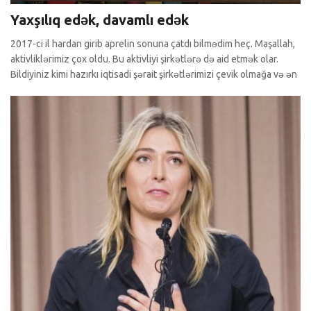
Yaxşılıq edək, davamlı edək
2017-ci il hardan girib aprelin sonuna çatdı bilmədim heç. Maşallah,
aktivliklərimiz çox oldu. Bu aktivliyi şirkətlərə də aid etmək olar.
Bildiyiniz kimi hazırkı iqtisadi şərait şirkətlərimizi çevik olmağa və ən