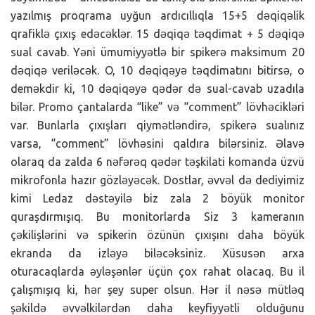
yazılmış proqrama uyğun ardıcıllıqla 15+5 dəqiqəlik
qrafiklə çıxış edəcəklər. 15 dəqiqə təqdimat + 5 dəqiqə
sual cavab. Yəni ümumiyyətlə bir spikerə maksimum 20
dəqiqə veriləcək. O, 10 dəqiqəyə təqdimatını bitirsə, o
deməkdir ki, 10 dəqiqəyə qədər də sual-cavab uzadıla
bilər. Promo çantalarda “like” və “comment” lövhəcikləri
var. Bunlarla çıxışları qiymətləndirə, spikerə sualınız
varsa, “comment” lövhəsini qaldıra bilərsiniz. Əlavə
olaraq da zalda 6 nəfərəq qədər təşkilati komanda üzvü
mikrofonla hazır gözləyəcək. Dostlar, əvvəl də dediyimiz
kimi Ledaz dəstəyilə biz zala 2 böyük monitor
quraşdırmışıq. Bu monitorlarda Siz 3 kameranın
çəkilişlərini və spikerin özünün çıxışını daha böyük
ekranda da izləyə biləcəksiniz. Xüsusən arxa
oturacaqlarda əyləşənlər üçün çox rahat olacaq. Bu il
çalışmışıq ki, hər şey super olsun. Hər il nəsə mütləq
şəkildə əvvəlkilərdən daha keyfiyyətli olduğunu