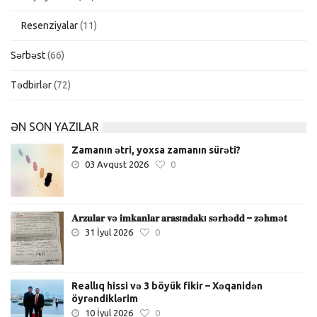
Resenziyalar
(11)
Sərbəst
(66)
Tədbirlər
(72)
ƏN SON YAZILAR
Zamanın ətri, yoxsa zamanın sürəti?
03 Avqust 2026
0
𝐀𝐫𝐳𝐮𝐥𝐚𝐫 𝐯ə 𝐢𝐦𝐤𝐚𝐧𝐥𝐚𝐫 𝐚𝐫𝐚𝐬ı𝐧𝐝𝐚𝐤ı 𝐬ə𝐫𝐡ə𝐝𝐝 – 𝐳ə𝐡𝐦ə𝐭
31 İyul 2026
0
Reallıq hissi və 3 böyük fikir – Xəqanidən
öyrəndiklərim
10 İyul 2026
0