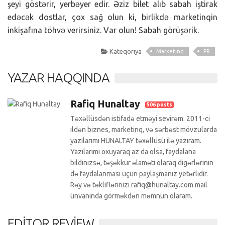
şeyi göstərir, yerbəyer edir. Əziz bilet alıb sabah iştirak
edəcək dostlar, çox sağ olun ki, birlikdə marketinqin
inkişafına töhvə verirsiniz. Var olun! Sabah görüşərik.
Kateqoriya
Marketinq
PR
YAZAR HAQQINDA
Rafiq Hunaltay
506 posts
Təxəllüsdən istifadə etməyi sevirəm. 2011-ci
ildən biznes, marketinq, və sərbəst mövzularda
yazılarımı HUNALTAY təxəllüsü ilə yazıram.
Yazılarımı oxuyaraq az da olsa, faydalana
bildinizsə, təşəkkür əlaməti olaraq digərlərinin
də faydalanması üçün paylaşmanız yetərlidir.
Rəy və təkliflərinizi rafiq@hunaltay.com mail
ünvanında görməkdən məmnun olaram.
EDITOR REVIEW