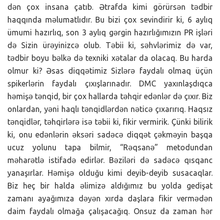
dən çox insana çatıb. Ətrafda kimi görürsən tədbir
haqqında məlumatlıdır. Bu bizi çox sevindirir ki, 6 aylıq
ümumi hazırlıq, son 3 aylıq gərgin hazırlığımızın PR işləri
də Sizin ürəyinizcə olub. Təbii ki, səhvlərimiz də var,
tədbir boyu bəlkə də texniki xətalar da olacaq. Bu harda
olmur ki? Əsas diqqətimiz Sizlərə faydalı olmaq üçün
spikerlərin faydalı çıxışlarınadır. DMC yaxınlaşdıqca
həmişə tənqid, bir çox hallarda təhqir edənlər də çıxır. Biz
onlardan, yəni haqlı tənqidlərdən nəticə çıxarırıq. Haqsız
tənqidlər, təhqirlərə isə təbii ki, fikir vermirik. Çünki bilirik
ki, onu edənlərin əksəri sadəcə diqqət çəkməyin başqa
ucuz yolunu tapa bilmir, “Rəqsanə” metodundan
məharətlə istifadə edirlər. Bəziləri də sadəcə qısqanc
yanaşırlar. Həmişə olduğu kimi deyib-deyib susacaqlar.
Biz heç bir halda əlimizə aldığımız bu yolda gedişat
zamanı ayağımıza dəyən xırda daşlara fikir vermədən
daim faydalı olmağa çalışacağıq. Onsuz da zaman hər