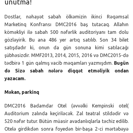
unutma!
Dostlar, nəhayət sabah ölkəmizin ikinci Rəqəmsal
Marketinq Konfransı DMC2016 baş tutacaq. Allahın
köməkliyi ilə sabah 500 nəfərlik auditoriyanı tam dolu
gözləyirik. Bu ana 486 yer artıq satılıb. Son 34 bilet
satışdadır ki, onun da gün sonuna kimi satılacağı
şübhəsizdir. MMF2013, 2014, 2015, 2016 və DMC2015-də
tədbirə 1 gün qalmış vacib məqamları yazmışdım.
Bugün
də Sizə sabah nələrə diqqət etməliyik ondan
yazacam.
Məkan,
parkinq
DMC2016 Badamdar Otel (əvvəlki Kempinski otel(
Auditorium zalında keçiriləcək. Zal teatral stildədir və
520 nəfər tutur. Bütün müasir avadanlıqlarla təchiz edilib.
Otelə girdikdən sonra foyedən bir-başa 2-ci mərtəbəyə