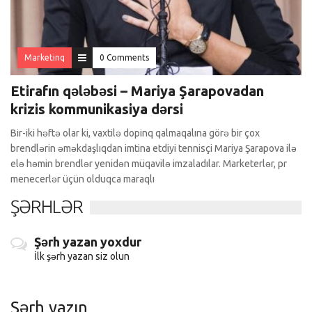
Marketinq
0 Comments
Etirafın qələbəsi – Mariya Şarapovadan
krizis kommunikasiya dərsi
Bir-iki həftə olar ki, vaxtilə dopinq qalmaqalına görə bir çox
brendlərin əməkdaşlıqdan imtina etdiyi tennisçi Mariya Şarapova ilə
elə həmin brendlər yenidən müqavilə imzaladılar. Marketerlər, pr
menecerlər üçün olduqca maraqlı
ŞƏRHLƏR
Şərh yazan yoxdur
İlk şərh yazan siz olun
Şərh yazın