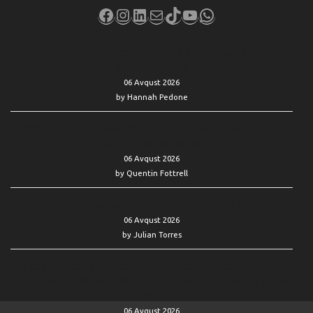
Facebook
Instagram
LinkedIn
Mail
TikTok
YouTube
WhatsApp
AppLovin’s AI stumbles send the stock sliding toward its worst
day in over a year
06 Avqust 2026
by Hannah Pedone
Social Security’s funding crisis is the elephant in the room. But
don’t ignore the mouse.
06 Avqust 2026
by Quentin Fottrell
The trade-off of graduating college early: No debt, but no job?
06 Avqust 2026
by Julian Torres
‘Her bank accounts were stripped bare by Medicaid’: My late
friend had $20,000 in credit-card debt. Will her life insurance pay
for it?
06 Avqust 2026