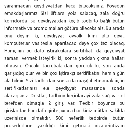
yaranmadan qeydiyyatdan keçə biləcəksiniz. Foyedən
əməkdaşlarımız Sizi liftlərə yola salacaq, zala doğru
korridorda isə qeydiyyatdan keçib tədbirlə bağlı bütün
informativ və promo malları götürə biləcəksiniz. Bu arada
onu deyim ki, qeydiyyat əvvəlki kimi əllə deyil,
komputerlər vasitəsilə aparılacaq deyə çox tez olacaq.
Həmçinin bu dəfə iştirakçılara sertifikatı da qeydiyyat
zamanı vermək istəyirik ki, sonra yaddan çıxma halları
olmasın. Öncəki təcrübələrdən görürük ki, son anda
qarışıqlıq olur və bir çox iştirakçı sertifikatını həmin gün
ala bilmir. Sizi tədbirdən sonra da məşğul etməmək üçün
sertifikatlarınızı elə qeydiyyat masasında sonda
alacaqsınız. Dostlar, tədbirin keçiriləcəyi zala sağ və sol
tərəfdən olmaqla 2 giriş var. Tədbir boyunca bu
girişlərdən hər dəfə girib-çıxınca bəcikiniz mütləq şəkildə
üzərinizdə olmalıdır. 500 nəfərlik tədbirdə bütün
prosedurların yazıldığı kimi getməsi nizam-intizam