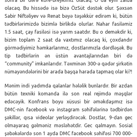
olacaq. Bu hissədə isə bizə ÖzSüt dəstək olur. Şəxsən
Sabir Niftəliyev və Renat bəyə təşəkkür edirəm ki, bütün
tədbirlərimizdə bizimlə birlikdə olurlar. Nahar fasiləmiz
1.5 saat, çay fasiləsi isə yarım saatdır. Bu o deməkdir ki,
bizim toplam 2 saat da vaxtımız olacaq ki, çoxdandır
görmədiyimiz həmkarlarımız, dostlarımızla dərdləşək. Bu
tip tədbirlərin ən üstün avantajlarından biri də
“community” imkanlarıdır. Təxminən 300-ə qədər şirkətin
nümayəndələrini bir arada başqa harada tapmaq olar ki?!
Mənim indi yadımda qalanlar hələlik bunlardır. Bir azdan
bütün texniki komanda ilə son real rejimdə məşqlər
edəcəyik. Konfrans boyu xüsusi bir əməkdaşımız isə
DMC-nin facebook və instagram səhifələrinə tədbirdən
şəkillər, qısa videolar yerləşdirəcək. Dostlar, 9-dan gec
olmayaraq gəlməniz məsləhətdir. Gec qalmayın. Sosial
şəbəkələrdə son 1 ayda DMC facebook səhifəsi 700 000-