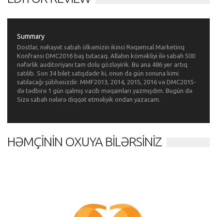
Summary
Dostlar, nəhayət sabah ölkəmizin ikinci Rəqəmsal Marketinq
Konfransı DMC2016 baş tutacaq. Allahın köməkliyi ilə sabah 500
nəfərlik auditoriyanı tam dolu gözləyirik. Bu ana 486 yer artıq
satılıb. Son 34 bilet satışdadır ki, onun da gün sonuna kimi
satılacağı şübhəsizdir. MMF2013, 2014, 2015, 2016 və DMC2015-
də tədbirə 1 gün qalmış vacib məqamları yazmışdım. Bugün də
Sizə sabah nələrə diqqət etməliyik ondan yazacam.
HƏMÇININ OXUYA BILƏRSINIZ