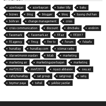
azerbaijan
azərbaycan
baker tilly
baku
biznes
blog
blogger
bloq
byung chul han
böhran
change management
crisis
crisis communication
discount
dmcbaku
endirim
facemark
facemark.az
fif.az
fif2017
fil agency
fmcg
fmr tv
forum
fəlsəfə
hunaltay
hunaltay.com
ictimai radio
idarəetmənin əsasları
kitab
marketing
marketing air
marketingazerbaijan
marketinq
mirf2022
mmf2015
niyazi abbasov
oxu.az
rafiq hunaltay
sat group
satgroup
satış
teymur paşa
təhsil
şəkilsiz yazılar