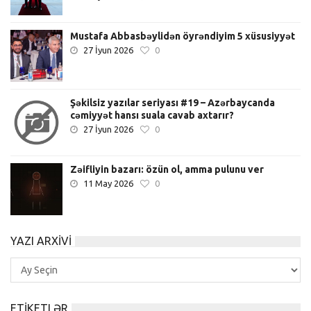
Mustafa Abbasbəylidən öyrəndiyim 5 xüsusiyyət
27 İyun 2026
0
Şəkilsiz yazılar seriyası #19 – Azərbaycanda
cəmiyyət hansı suala cavab axtarır?
27 İyun 2026
0
Zəifliyin bazarı: özün ol, amma pulunu ver
11 May 2026
0
YAZI ARXIVI
Yazı
Arxivi
ETIKETLƏR