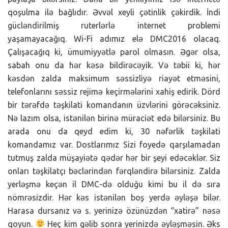
qoşulma ilə bağlıdır. Əvvəl xeyli çətinlik çəkirdik. İndi
gücləndirilmiş ruterlərlə internet problemi
yaşamayacağıq. Wi-Fi adımız elə DMC2016 olacaq.
Çalışacağıq ki, ümumiyyətlə parol olmasın. Əgər olsa,
sabah onu da hər kəsə bildirəcəyik. Və təbii ki, hər
kəsdən zalda maksimum səssizliyə riayət etməsini,
telefonlarını səssiz rejimə keçirmələrini xahiş edirik. Dörd
bir tərəfdə təşkilati komandanın üzvlərini görəcəksiniz.
Nə lazım olsa, istənilən birinə müraciət edə bilərsiniz. Bu
arada onu da qeyd edim ki, 30 nəfərlik təşkilati
komandamız var. Dostlarımız Sizi foyedə qarşılamadan
tutmuş zalda müşayiətə qədər hər bir şeyi edəcəklər. Siz
onları təşkilatçı bəclərindən fərqləndirə bilərsiniz. Zalda
yerləşmə keçən il DMC-də olduğu kimi bu il də sıra
nömrəsizdir. Hər kəs istənilən boş yerdə əyləşə bilər.
Harasa dursanız və s. yerinizə özünüzdən “xatirə” nəsə
qoyun.
Heç kim gəlib sonra yerinizdə əyləşməsin. Əks