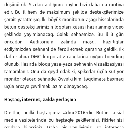
düşünürük. Sizdən aldığımız rəylər bizi daha da motivə
edir. Bu il həm də maksimum şəkildə dəstəkçilərimizə
şərait yaratmışıq. İki böyük monitorun aşağı hissələrində
bütün dəstəkçilərimizin loqoları xüsusi hazırlanmış video
şəklində yayımlanacaq. Gələk səhnəmizə. Bu il 3 gün
öncədən Auditorium zalında məşq, hazırlıqlar
etdiyimizdən səhnəni də fərqli etmək qərarına gəldik. İlk
dəfə səhnə DMC korporativ rənglərinə uyğun brendinq
olunub. Hazırda bloqu yaza-yaza səhnənin vizualizasiyası
tamamlanır. Onu da qeyd edək ki, spikerlər üçün suflyor
monitor olacaq səhnədə. Əvvəlki kimi təqdimata baxmaq
üçün arxaya çevrilmək lazım olmayacaq.
Həştəq, internet, zalda yerləşmə
Dostlar, builki həştəqimiz #dmc2016-dır. Bütün sosial
media vasitələrində bu həştəqlə şəkillərinizi, fikirlərinizi
paylaşa bilərsiniz. Daha bir yeniliyimiz isə internetə