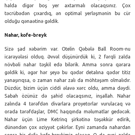
halda digər boş yer axtarmalı olacaqsınız. Çox
təcrübədən çıxardıq, ən optimal yerləşmənin bu cür
olduğu qənaətinə gəldik.
Nahar, kofe-breyk
Sizə şad xəbərim var. Otelin Qəbələ Ball Room-nu
icarəyələsi olduq. Əvvəl düşünürdük ki, 2 fərqli zalda
növbəli nahar təşkil edə bilərik. Amma sonra qərara
gəldik ki, əgər hər şeyə bu qədər detalına qədər titiz
yanaşırıqsa, o zaman nahar zalı da möhtəşəm olmalıdır.
Düzdür, bizim üçün ciddi əlavə xərc oldu, amma dəydi.
Sabah özünüz də şahid olacaqsınız, inşallah. Nahar
zalında 4 tərəfdən divarlara proyetorlar vurulacaq və
orada tərəfdaşlar, DMC haqqında məlumatlar gedəcək.
Nahar üçün Lime Ketrinq şirkətinə təşəkkür edirik,
dünəndən çox əziyyət çəkirlər. Eyni zamanda nahardan
sonra bir dəfə kofe-breykimiz olacaq. O da eyni zalda