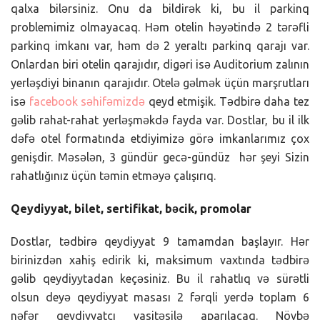
qalxa bilərsiniz. Onu da bildirək ki, bu il parkinq
problemimiz olmayacaq. Həm otelin həyətində 2 tərəfli
parkinq imkanı var, həm də 2 yeraltı parkinq qarajı var.
Onlardan biri otelin qarajıdır, digəri isə Auditorium zalının
yerləşdiyi binanın qarajıdır. Otelə gəlmək üçün marşrutları
isə
facebook səhifəmizdə
qeyd etmişik. Tədbirə daha tez
gəlib rahat-rahat yerləşməkdə fayda var. Dostlar, bu il ilk
dəfə otel formatında etdiyimizə görə imkanlarımız çox
genişdir. Məsələn, 3 gündür gecə-gündüz hər şeyi Sizin
rahatlığınız üçün təmin etməyə çalışırıq.
Qeydiyyat, bilet, sertifikat, bəcik, promolar
Dostlar, tədbirə qeydiyyat 9 tamamdan başlayır. Hər
birinizdən xahiş edirik ki, maksimum vaxtında tədbirə
gəlib qeydiyytadan keçəsiniz. Bu il rahatlıq və sürətli
olsun deyə qeydiyyat masası 2 fərqli yerdə toplam 6
nəfər qeydiyyatçı vasitəsilə aparılacaq. Növbə