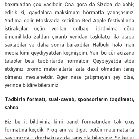
baxımından çox vacibdir. Ona görə də Sizdən də xahiş
edirik ki, qaydalara maksimum hörmətlə yanaşasınız.
Yadıma gəlir Moskvada keçirilən Red Apple festivalında
iştirakçılar üçün verilən qolbağı itirdiyimə görə
ümumilikdə zaldan çıxarıb yenidən təşkilatçı ilə əlaqə
saxladılar və daha sonra buraxdılar. Halbuki hələ mən
media kimi qeydiyyatdan keçmişdim. Yəni bu cür acizanə
tələblər belə tədbirlərdə normaldır. Qeydiyyatda əldə
etdiyiniz promo materiallarla zala daxil olmadan tanış
olmanız məsləhətdir. Əgər nəsə çatışmayan şey olsa,
yerində bildirə bilərsiniz.
Tədbirin formatı, sual-cavab, sponsorların təqdimatı,
səhnə
Biz bu il bildiyiniz kimi panel formatından tək çıxış
formatına keçdik. Proqram və digət bütün məlumatlarla
saytımızda – dmcbaku.az-da tanış ola bilərsiniz. Spikerlər