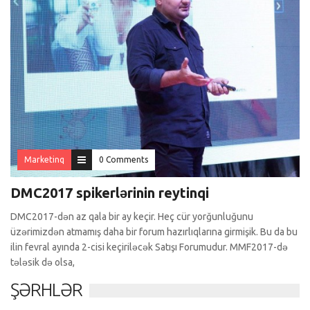
Marketinq
0 Comments
DMC2017 spikerlərinin reytinqi
DMC2017-dən az qala bir ay keçir. Heç cür yorğunluğunu
üzərimizdən atmamış daha bir forum hazırlıqlarına girmişik. Bu da bu
ilin fevral ayında 2-cisi keçiriləcək Satışı Forumudur. MMF2017-də
tələsik də olsa,
ŞƏRHLƏR