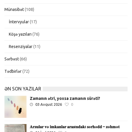
Münasibət
(108)
İntervyular
(17)
Köşə yazıları
(76)
Resenziyalar
(11)
Sərbəst
(66)
Tədbirlər
(72)
ƏN SON YAZILAR
Zamanın ətri, yoxsa zamanın sürəti?
03 Avqust 2026
0
𝐀𝐫𝐳𝐮𝐥𝐚𝐫 𝐯ə 𝐢𝐦𝐤𝐚𝐧𝐥𝐚𝐫 𝐚𝐫𝐚𝐬ı𝐧𝐝𝐚𝐤ı 𝐬ə𝐫𝐡ə𝐝𝐝 – 𝐳ə𝐡𝐦ə𝐭