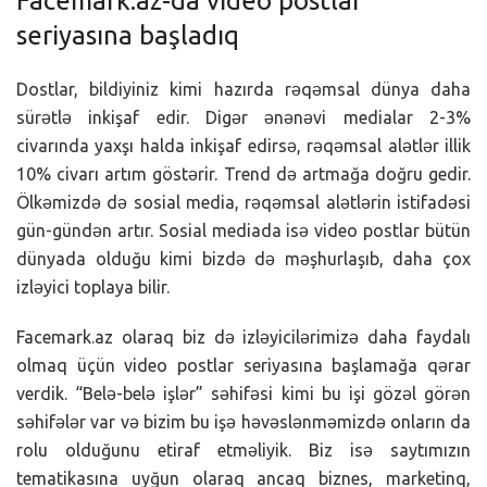
Facemark.az-da video postlar
seriyasına başladıq
Dostlar, bildiyiniz kimi hazırda rəqəmsal dünya daha
sürətlə inkişaf edir. Digər ənənəvi medialar 2-3%
civarında yaxşı halda inkişaf edirsə, rəqəmsal alətlər illik
10% civarı artım göstərir. Trend də artmağa doğru gedir.
Ölkəmizdə də sosial media, rəqəmsal alətlərin istifadəsi
gün-gündən artır. Sosial mediada isə video postlar bütün
dünyada olduğu kimi bizdə də məşhurlaşıb, daha çox
izləyici toplaya bilir.
Facemark.az olaraq biz də izləyicilərimizə daha faydalı
olmaq üçün video postlar seriyasına başlamağa qərar
verdik. “Belə-belə işlər” səhifəsi kimi bu işi gözəl görən
səhifələr var və bizim bu işə həvəslənməmizdə onların da
rolu olduğunu etiraf etməliyik. Biz isə saytımızın
tematikasına uyğun olaraq ancaq biznes, marketinq,