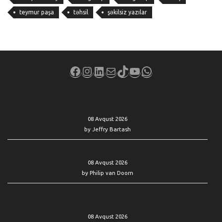
teymur paşa
təhsil
şəkilsiz yazılar
Facebook
Instagram
LinkedIn
Mail
TikTok
YouTube
WhatsApp
Trump is trying to fire Lisa Cook again. He still wants to stack the
Fed with his allies.
08 Avqust 2026
by Jeffry Bartash
The smart way to invest in gold right now as the dollar slips
08 Avqust 2026
by Philip van Doorn
Palantir’s stock stages best week since 2024 — showing it’s no
longer an ‘AI loser’
08 Avqust 2026