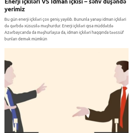
Enerji içkiləri VS İdman içkisi – səhv düşəndə
yerimiz
Bu gün enerji içkiləri çox geniş yayılıb. Bununla yanaşı idman içkiləri
də qərbdə xüsusilə məşhurdur. Enerji içkiləri qısa müddətdə
Azərbaycanda da məşhurlaşsa da, idman içkiləri haqqında təəssüf
bunları demək mümkün