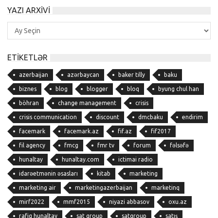
YAZI ARXIVI
Yazı
Arxivi
ETIKETLƏR
azerbaijan
azərbaycan
baker tilly
baku
biznes
blog
blogger
bloq
byung chul han
böhran
change management
crisis
crisis communication
discount
dmcbaku
endirim
facemark
facemark.az
fif.az
fif2017
fil agency
fmcg
fmr tv
forum
fəlsəfə
hunaltay
hunaltay.com
ictimai radio
idarəetmənin əsasları
kitab
marketing
marketing air
marketingazerbaijan
marketinq
mirf2022
mmf2015
niyazi abbasov
oxu.az
rafiq hunaltay
sat group
satgroup
satış