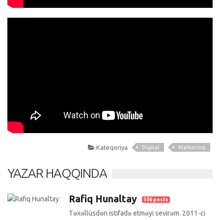
Kateqoriya
Digital
Marketinq
YAZAR HAQQINDA
Rafiq Hunaltay
506 posts
Təxəllüsdən istifadə etməyi sevirəm. 2011-ci