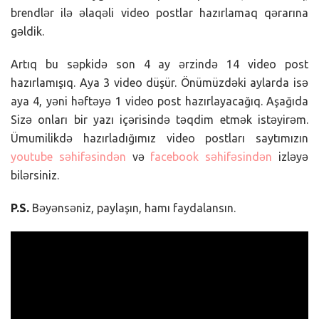
brendlər ilə əlaqəli video postlar hazırlamaq qərarına
gəldik.
Artıq bu səpkidə son 4 ay ərzində 14 video post
hazırlamışıq. Aya 3 video düşür. Önümüzdəki aylarda isə
aya 4, yəni həftəyə 1 video post hazırlayacağıq. Aşağıda
Sizə onları bir yazı içərisində təqdim etmək istəyirəm.
Ümumilikdə hazırladığımız video postları saytımızın
youtube səhifəsindən
və
facebook səhifəsindən
izləyə
bilərsiniz.
P.S.
Bəyənsəniz, paylaşın, hamı faydalansın.