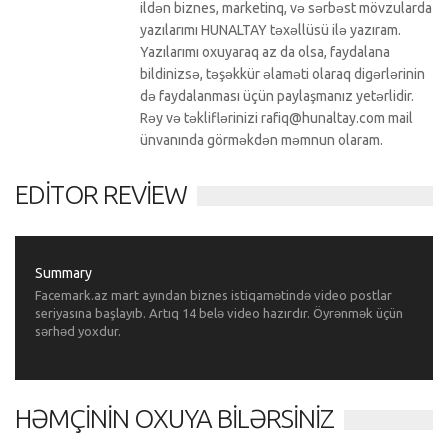
ildən biznes, marketinq, və sərbəst mövzularda
yazılarımı HUNALTAY təxəllüsü ilə yazıram.
Yazılarımı oxuyaraq az da olsa, faydalana
bildinizsə, təşəkkür əlaməti olaraq digərlərinin
də faydalanması üçün paylaşmanız yetərlidir.
Rəy və təkliflərinizi rafiq@hunaltay.com mail
ünvanında görməkdən məmnun olaram.
EDITOR REVIEW
Summary
Facemark.az mart ayından biznes istiqamətində video postlar
seriyasına başlayıb. Artıq 14 belə video hazırdır. Öyrənmək üçün
sərhəd yoxdur.
HƏMÇININ OXUYA BILƏRSINIZ