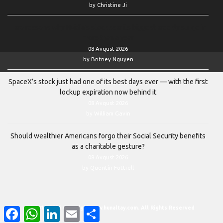
by Christine Ji
Two reasons why Nvidia’s stock saw its biggest weekly surge in
more than a year
08 Avqust 2026
by Britney Nguyen
SpaceX’s stock just had one of its best days ever — with the first
lockup expiration now behind it
08 Avqust 2026
by William Gavin
Should wealthier Americans forgo their Social Security benefits
as a charitable gesture?
08 Avqust 2026
by Quentin Fottrell
© 2011–2026 Copyright www.hunaltay.com. All Rights Reserved
Facebook
WhatsApp
LinkedIn
Email
Share