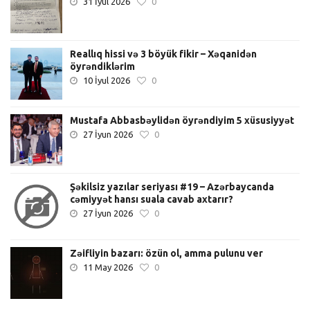
31 İyul 2026
0
Reallıq hissi və 3 böyük fikir – Xəqanidən
öyrəndiklərim
10 İyul 2026
0
Mustafa Abbasbəylidən öyrəndiyim 5 xüsusiyyət
27 İyun 2026
0
Şəkilsiz yazılar seriyası #19 – Azərbaycanda
cəmiyyət hansı suala cavab axtarır?
27 İyun 2026
0
Zəifliyin bazarı: özün ol, amma pulunu ver
11 May 2026
0