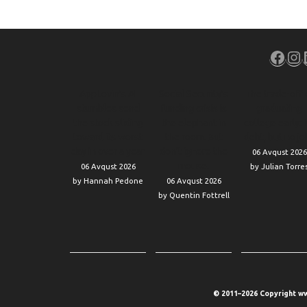
Face
In
AppLovin’s AI
Social Security’s
The trade-off 
stumbles send
funding crisis is
graduating
the stock sliding
the elephant in
college early: 
toward its worst
the room. But
debt, but no jo
day in over a year
don’t ignore the
06 Avqust 2026
mouse.
06 Avqust 2026
by Julian Torre
by Hannah Pedone
06 Avqust 2026
by Quentin Fottrell
© 2011–2026 Copyright ww