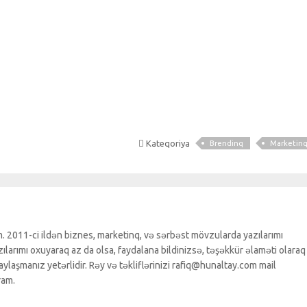
Kateqoriya
Brendinq
Marketin
. 2011-ci ildən biznes, marketinq, və sərbəst mövzularda yazılarımı
larımı oxuyaraq az da olsa, faydalana bildinizsə, təşəkkür əlaməti olaraq
ylaşmanız yetərlidir. Rəy və təkliflərinizi rafiq@hunaltay.com mail
ram.