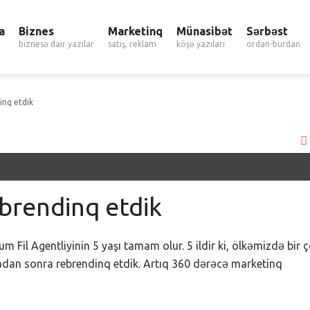
a
Biznes
Marketinq
Münasibət
Sərbəst
biznesə dair yazılar
satış, reklam
köşə yazıları
ordan-burdan
inq etdik
ebrendinq etdik
um Fil Agentliyinin 5 yaşı tamam olur. 5 ildir ki, ölkəmizdə bir 
aradan sonra rebrendinq etdik. Artıq 360 dərəcə marketinq