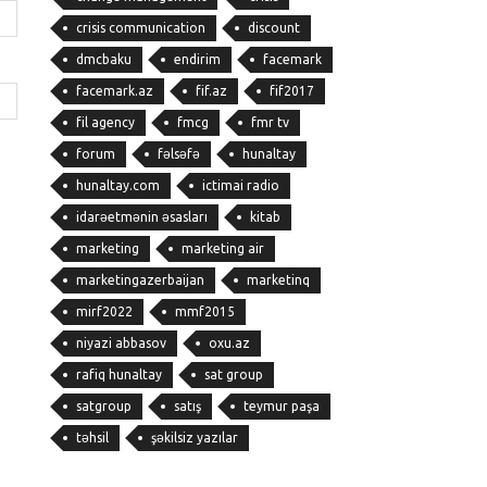
crisis communication
discount
dmcbaku
endirim
facemark
facemark.az
fif.az
fif2017
fil agency
fmcg
fmr tv
forum
fəlsəfə
hunaltay
hunaltay.com
ictimai radio
idarəetmənin əsasları
kitab
marketing
marketing air
marketingazerbaijan
marketinq
mirf2022
mmf2015
niyazi abbasov
oxu.az
rafiq hunaltay
sat group
satgroup
satış
teymur paşa
təhsil
şəkilsiz yazılar