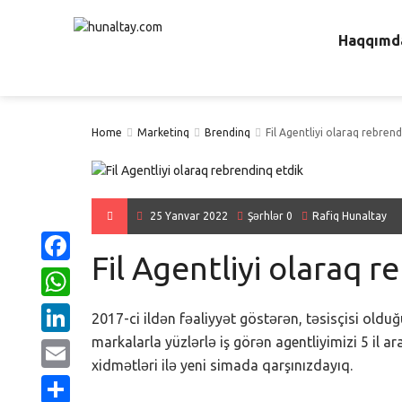
Haqqımd
Home
Marketinq
Brendinq
Fil Agentliyi olaraq rebrend
25 Yanvar 2022
Şərhlər 0
Rafiq Hunaltay
Fil Agentliyi olaraq r
Facebook
WhatsApp
2017-ci ildən fəaliyyət göstərən, təsisçisi olduğ
markalarla yüzlərlə iş görən agentliyimizi 5 il 
LinkedIn
xidmətləri ilə yeni simada qarşınızdayıq.
Email