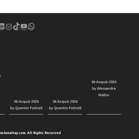
book
stagram
LinkedIn
Mail
TikTok
YouTube
WhatsApp
of
‘Her bank
‘He’s never been
Paying for pricey
accounts were
good with
daycare? Here’s
No
stripped bare by
money’: If I set up
how to keep
b?
Medicaid’: My late
an annuity for my
saving for
friend had
brother, 65,
retirement at the
$20,000 in credit-
would it
same time.
s
card debt. Will
jeopardize his
06 Avqust 2026
her life insurance
Supplemental
by Alessandra
pay for it?
Security Income?
Malito
06 Avqust 2026
06 Avqust 2026
by Quentin Fottrell
by Quentin Fottrell
w.hunaltay.com. All Rights Reserved