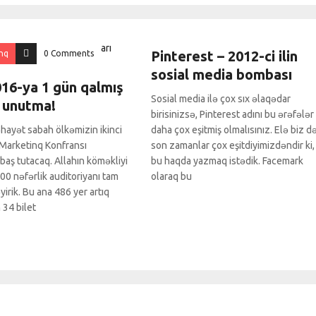
Marketinq
0 Comments
Pinterest – 2012-ci ilin
nq
0 Comments
sosial media bombası
6-ya 1 gün qalmış
Sosial media ilə çox sıx əlaqədar
ı unutma!
birisinizsə, Pinterest adını bu ərəfələr
əhayət sabah ölkəmizin ikinci
daha çox eşitmiş olmalısınız. Elə biz d
Marketinq Konfransı
son zamanlar çox eşitdiyimizdəndir ki,
ş tutacaq. Allahın köməkliyi
bu haqda yazmaq istədik. Facemark
00 nəfərlik auditoriyanı tam
olaraq bu
irik. Bu ana 486 yer artıq
n 34 bilet