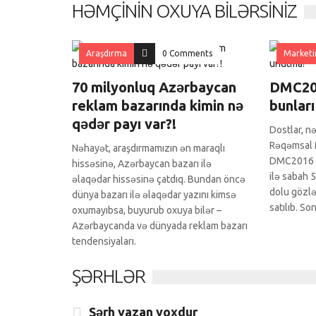
HƏMÇININ OXUYA BILƏRSINIZ
Araşdırma
0 Comments
Marketi
70 milyonluq Azərbaycan
DMC201
reklam bazarında kimin nə
bunlar
qədər payı var?!
Dostlar, n
Rəqəmsal 
Nəhayət, araşdırmamızın ən maraqlı
DMC2016 ba
hissəsinə, Azərbaycan bazarı ilə
ilə sabah 5
əlaqədar hissəsinə çatdıq. Bundan öncə
dolu gözləy
dünya bazarı ilə əlaqədar yazını kimsə
satılıb. So
oxumayıbsa, buyurub oxuya bilər –
Azərbaycanda və dünyada reklam bazarı
tendensiyaları.
ŞƏRHLƏR
Şərh yazan yoxdur