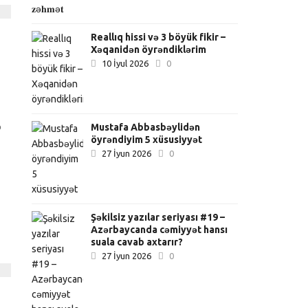
Reallıq hissi və 3 böyük fikir –
Xəqanidən öyrəndiklərim
10 İyul 2026
0
ə
Mustafa Abbasbəylidən
öyrəndiyim 5 xüsusiyyət
27 İyun 2026
0
Şəkilsiz yazılar seriyası #19 –
Azərbaycanda cəmiyyət hansı
suala cavab axtarır?
27 İyun 2026
0