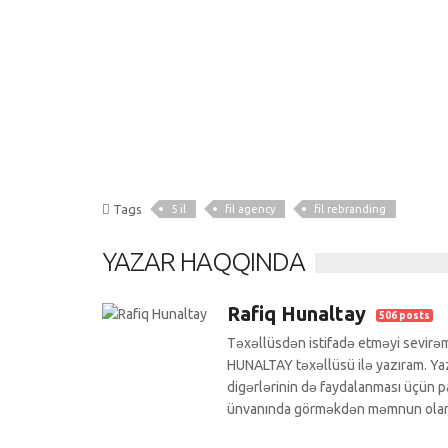
Tags
5 il
fil agency
fil rebranding
YAZAR HAQQINDA
Rafiq Hunaltay
506 posts
Təxəllüsdən istifadə etməyi sevirəm
HUNALTAY təxəllüsü ilə yazıram. Yazı
digərlərinin də faydalanması üçün pa
ünvanında görməkdən məmnun ola