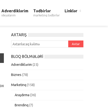
Adverdiklərim
Tədbirlər
Linklər
ideyalarım
marketinq tədbirlər
AXTARIŞ
BLOQ BÖLMƏLƏRI
Adverdiklərim
(25)
Biznes
(78)
Marketinq
(158)
çox
Araşdırma
(36)
Brendinq
(7)