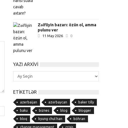
Zəifliyin bazarı: özün ol, amma
pulunu ver
11 May 2026
0
YAZI ARXIVI
Yazı
Arxivi
ETIKETLƏR
azerbaijan
azərbaycan
baker tilly
baku
biznes
blog
blogger
bloq
byung chul han
böhran
change management
crisis