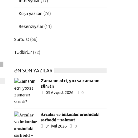
İntervyular
(17)
Köşə yazıları
(76)
Resenziyalar
(11)
Sərbəst
(66)
Tədbirlər
(72)
q
ƏN SON YAZILAR
Zamanın ətri, yoxsa zamanın
sürəti?
03 Avqust 2026
0
𝐀𝐫𝐳𝐮𝐥𝐚𝐫 𝐯ə 𝐢𝐦𝐤𝐚𝐧𝐥𝐚𝐫 𝐚𝐫𝐚𝐬ı𝐧𝐝𝐚𝐤ı
𝐬ə𝐫𝐡ə𝐝𝐝 – 𝐳ə𝐡𝐦ə𝐭
31 İyul 2026
0