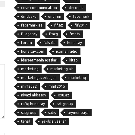
crisis communication
discount
dmcbaku
endirim
facemark
facemark.az
fif.az
fif2017
fil agency
fmcg
fmr tv
forum
fəlsəfə
hunaltay
hunaltay.com
ictimai radio
idarəetmənin əsasları
kitab
marketing
marketing air
marketingazerbaijan
marketinq
mirf2022
mmf2015
niyazi abbasov
oxu.az
rafiq hunaltay
sat group
satgroup
satış
teymur paşa
təhsil
şəkilsiz yazılar