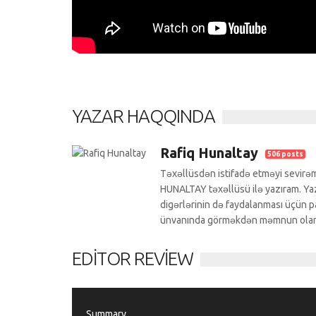
YAZAR HAQQINDA
Rafiq Hunaltay
506 posts
Təxəllüsdən istifadə etməyi sevirəm
HUNALTAY təxəllüsü ilə yazıram. Yazı
digərlərinin də faydalanması üçün pa
ünvanında görməkdən məmnun ola
EDITOR REVIEW
Summary