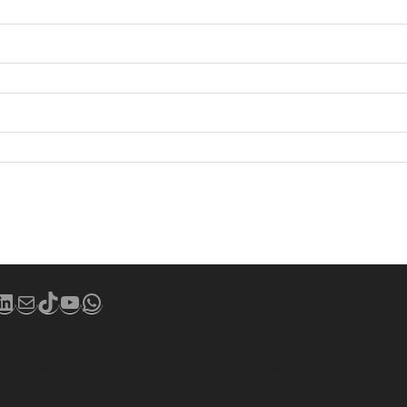
book
stagram
LinkedIn
Mail
TikTok
YouTube
WhatsApp
of
‘Her bank
‘He’s never been
Paying for pricey
accounts were
good with
daycare? Here’s
No
stripped bare by
money’: If I set up
how to keep