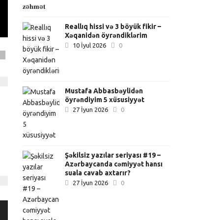
Reallıq hissi və 3 böyük fikir –
Xəqanidən öyrəndiklərim
10 İyul 2026
0
R
Mustafa Abbasbəylidən
öyrəndiyim 5 xüsusiyyət
27 İyun 2026
0
Şəkilsiz yazılar seriyası #19 –
Azərbaycanda cəmiyyət hansı
suala cavab axtarır?
27 İyun 2026
0