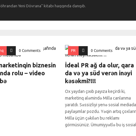
öhrandan Yeni Dövrana" kitabı haqqında danışıb.
nq
0 Comments
PR
0 Comments
marketinqin biznesin
İdeal PR ağ da olur, qara
ında rolu – video
da və ya süd verən inəyi
bə
kəsəkmi?!!!
Ox yaydan çıxıb payıza keçirdi ki,
marketinq aləmində Milla canlanma
yaratdı. Səssizliyi yenə sosial mediada
paylaşımlar pozdu. Yəqin artıq çoxları
Milla üçün çəkilən bu reklamı
görmüsünüz. Ümumiyyətlə bu iş sosia