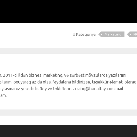
Kateqoriya
Marketinq
P
. 2011-ci ildən biznes, marketinq, və sərbəst mövzularda yazılarımı
larımı oxuyaraq az da olsa, faydalana bildinizsə, təşəkkür əlaməti olaraq
ylaşmanız yetərlidir. Rəy və təkliflərinizi rafiq@hunaltay.com mail
ram.