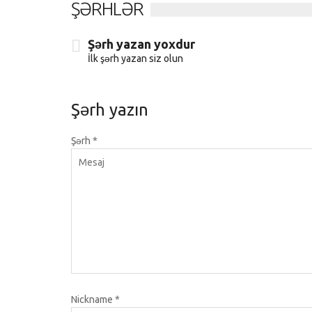
ŞƏRHLƏR
Şərh yazan yoxdur
İlk şərh yazan siz olun
Şərh yazın
Şərh
*
Nickname
*