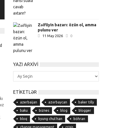
Zəifliyin bazarı: özün ol, amma
pulunu ver
11 May 2026
0
YAZI ARXIVI
Yazı
Arxivi
ETIKETLƏR
kı
azerbaijan
azərbaycan
baker tilly
nız
baku
biznes
blog
blogger
l
bloq
byung chul han
böhran
change management
crisis