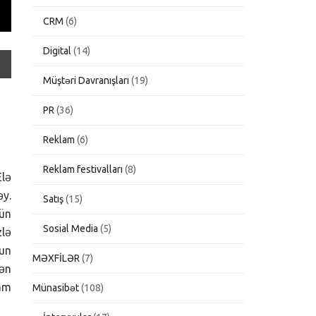
CRM
(6)
Digital
(14)
Müştəri Davranışları
(19)
PR
(36)
Reklam
(6)
Reklam festivalları
(8)
Elə
əy.
Satış
(15)
çün
Sosial Media
(5)
zlə
zun
MƏXFİLƏR
(7)
vən
ham
Münasibət
(108)