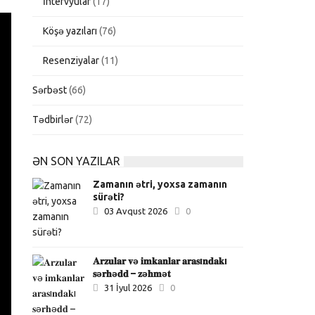
İntervyular
(17)
Köşə yazıları
(76)
Resenziyalar
(11)
Sərbəst
(66)
Tədbirlər
(72)
ƏN SON YAZILAR
Zamanın ətri, yoxsa zamanın
sürəti?
03 Avqust 2026
0
𝐀𝐫𝐳𝐮𝐥𝐚𝐫 𝐯ə 𝐢𝐦𝐤𝐚𝐧𝐥𝐚𝐫 𝐚𝐫𝐚𝐬ı𝐧𝐝𝐚𝐤ı
𝐬ə𝐫𝐡ə𝐝𝐝 – 𝐳ə𝐡𝐦ə𝐭
31 İyul 2026
0