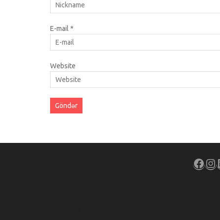
E-mail
*
Website
Face
In
AppLovin’s AI
Social Security’s
The trade-off 
stumbles send
funding crisis is
graduating
the stock sliding
the elephant in
college early: 