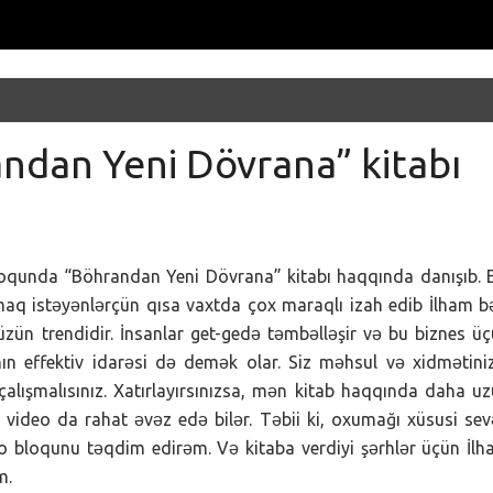
andan Yeni Dövrana” kitabı
oqunda “Böhrandan Yeni Dövrana” kitabı haqqında danışıb. 
maq istəyənlərçün qısa vaxtda çox maraqlı izah edib İlham b
üzün trendidir. İnsanlar get-gedə təmbəlləşir və bu biznes ü
ın effektiv idarəsi də demək olar. Siz məhsul və xidmətini
lışmalısınız. Xatırlayırsınızsa, mən kitab haqqında daha u
 video da rahat əvəz edə bilər. Təbii ki, oxumağı xüsusi se
o bloqunu təqdim edirəm. Və kitaba verdiyi şərhlər üçün İl
m.