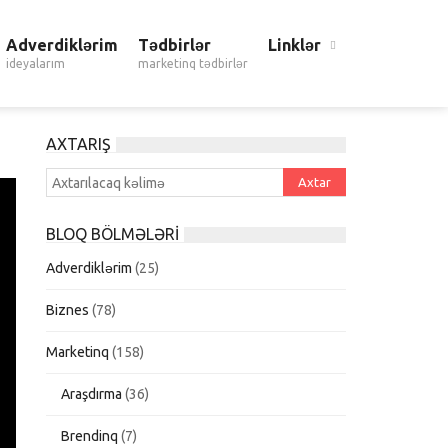
Adverdiklərim
Tədbirlər
Linklər
ideyalarım
marketinq tədbirlər
AXTARIŞ
BLOQ BÖLMƏLƏRI
Adverdiklərim
(25)
Biznes
(78)
Marketinq
(158)
Araşdırma
(36)
Brendinq
(7)