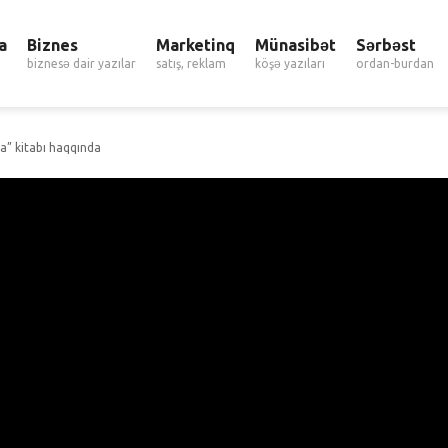
a
Biznes
Marketinq
Münasibət
Sərbəst
biznesə dair yazılar
satış, reklam
köşə yazıları
ordan-burdan
a” kitabı haqqında