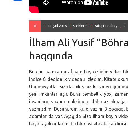
Share
11 İyul 2016
Şərhlər 0
Rafiq Hunaltay
0
İlham Ali Yusif “Böhr
haqqında
Bu gün həmkarımız İlham bəy özünün video bl
indicə 8 dəqiqəlik videonu izlədim. Kitabı oxu
Ümumiyyətlə, Siz də bilirsiniz ki, video günüm
yeni imkanlar açır. Buna təmbəllik yox, zaman
insanların vaxtını maksimum daha az almağa ça
yazmışdım. Düşünürəm ki, o yazını 8 dəqiqəlik
adamlar da var. Aşağıda Sizə İlham bəyin vide
bəyə təşəkkürlərimi bu bloq vasitəsilə çatdırıra