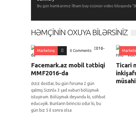
Bu gün həmkarımız İlham bəy özünün video bloqunda "B
HƏMÇININ OXUYA BILƏRSINIZ
Marketinq
0 Comments
Marketi
Facemark.az mobil tətbiqi
Ticari 
MMF2016-da
inkişaf
müsahi
Əziz dostlar, bu gün foruma 2 gün
qalmış Sizinlə 3 şad xəbəri bölüşmək
istəyirəm. Bölüşmək deyəndə ki, söhbət
edəcəyik. Bunların birincisi odur ki, bu
gün biz 5 il sonra olsa