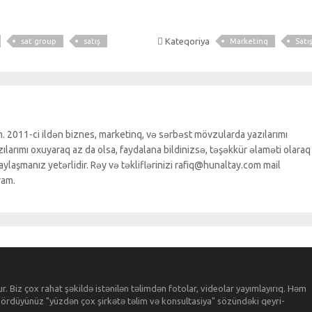
Kateqoriya
sat group
satış
Marketinq
Satı
. 2011-ci ildən biznes, marketinq, və sərbəst mövzularda yazılarımı
larımı oxuyaraq az da olsa, faydalana bildinizsə, təşəkkür əlaməti olaraq
ylaşmanız yetərlidir. Rəy və təkliflərinizi rafiq@hunaltay.com mail
ram.
dur. Biz çox rahat şəkildə istənilən təlimdən fotolar, videolar yayımlayırıq. Həm
ez gördüyünüz "yüzdən çox şirkətə təlim və konsultasiya" sözündəki qeyri-