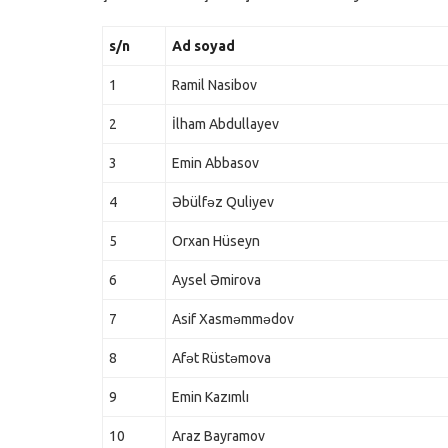
s/n
Ad soyad
1
Ramil Nasibov
2
İlham Abdullayev
3
Emin Abbasov
4
Əbülfəz Quliyev
5
Orxan Hüseyn
6
Aysel Əmirova
7
Asif Xasməmmədov
8
Afət Rüstəmova
9
Emin Kazımlı
10
Araz Bayramov