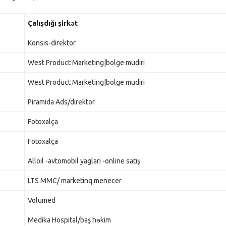
Çalışdığı şirkət
Konsis-direktor
West Product Marketing|bolge mudiri
West Product Marketing|bolge mudiri
Piramida Ads/direktor
Fotoxalça
Fotoxalça
Alloil -avtomobil yaglari -online satış
LTS MMC/ marketinq menecer
Volumed
Medika Hospital/baş həkim