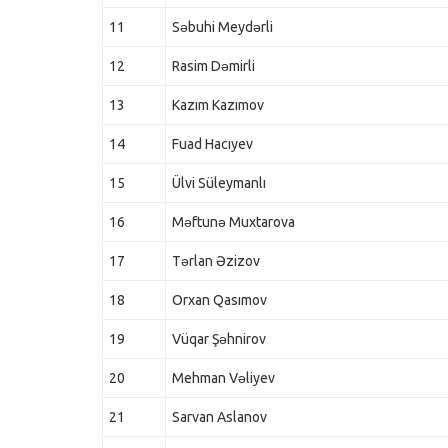
11
Səbuhi Meydərli
12
Rasim Dəmirli
13
Kazım Kazımov
14
Fuad Hacıyev
15
Ülvi Süleymanlı
16
Məftunə Muxtarova
17
Tərlan Əzizov
18
Orxan Qasımov
19
Vüqar Şəhnirov
20
Mehman Vəliyev
21
Sarvan Aslanov