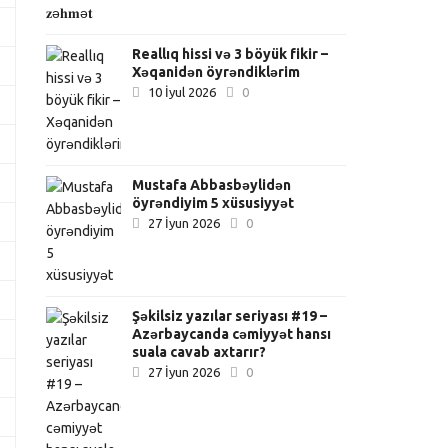
Reallıq hissi və 3 böyük fikir –
Xəqanidən öyrəndiklərim
10 İyul 2026
0
Mustafa Abbasbəylidən
öyrəndiyim 5 xüsusiyyət
27 İyun 2026
0
Şəkilsiz yazılar seriyası #19 –
Azərbaycanda cəmiyyət hansı
suala cavab axtarır?
27 İyun 2026
0