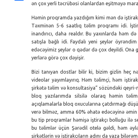
ən çox yerli təcrübəsi olanlardan eşitməyə maraq
Share
Həmin proqramda yazdığım kimi mən də iştirak edi
Təxminən 5-6 saatlıq təlim proqramı idi. İşti
inandırıcı, daha realdır. Bu yaxınlarda həm d
satışla bağlı idi. Faydalı yeni şeylər öyrəndi
edəcəyimiz şeylər o qədər də çox deyildi. Ona g
yerlərə görə çox dəyişir.
Bizi tanıyan dostlar bilir ki, bizim gizlin heç 
videolar yayımlayırıq. Həm təlimçi, həm iştira
şirkətə təlim və konsultasiya” sözündəki qeyri
bloq yazılarımda silsilə olaraq həmin təl
açıqlamalarla bloq oxucularına çatdırmağı düşün
verə bilməz, amma 60% əhatə edəcəyinə əmin ola
bu tip proqramlar həmişə iştirakçı bolluğu ilə s
bu təlimlər üçün Şərədil otelə gəldi, həm əyl
şirkətlərin və iştirakçıların adını da yaza bilərə