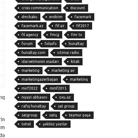
crisis communication
discount
dmcbaku
endirim
facemark
facemark.az
fif.az
fif2017
fil agency
fmcg
fmr tv
forum
fəlsəfə
hunaltay
hunaltay.com
ictimai radio
idarəetmənin əsasları
kitab
marketing
marketing air
marketingazerbaijan
marketinq
mirf2022
mmf2015
rıq
niyazi abbasov
oxu.az
rafiq hunaltay
sat group
satgroup
satış
teymur paşa
rin
təhsil
şəkilsiz yazılar
lim
edə