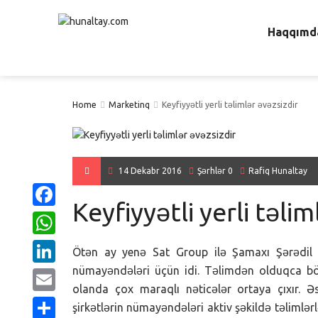
Haqqımd
Home
Marketinq
Keyfiyyətli yerli təlimlər əvəzsizdir
14 Dekabr 2016
Şərhlər 0
Rafiq Hunaltay
Keyfiyyətli yerli təlim
Facebook
WhatsApp
Ötən ay yenə Sat Group ilə Şamaxı Şərədil ot
nümayəndələri üçün idi. Təlimdən olduqca bö
LinkedIn
olanda çox maraqlı nəticələr ortaya çıxır. Əs
Email
şirkətlərin nümayəndələri aktiv şəkildə təlimlər