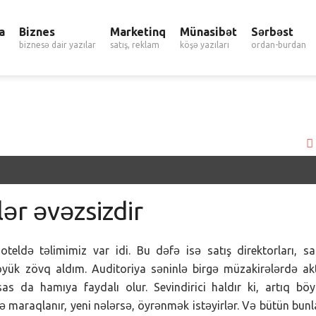
a
Biznes
Marketinq
Münasibət
Sərbəst
biznesə dair yazılar
satış, reklam
köşə yazıları
ordan-burdan
lər əvəzsizdir
eldə təlimimiz var idi. Bu dəfə isə satış direktorları, sa
yük zövq aldım. Auditoriya səninlə birgə müzakirələrdə ak
as da hamıya faydalı olur. Sevindirici haldır ki, artıq bö
lə maraqlanır, yeni nələrsə, öyrənmək istəyirlər. Və bütün bunl