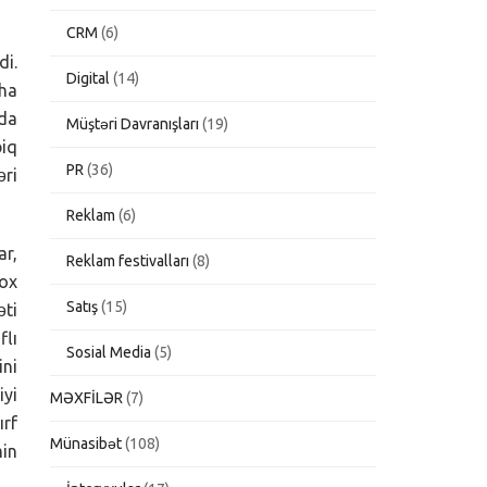
CRM
(6)
di.
Digital
(14)
aha
 da
Müştəri Davranışları
(19)
biq
PR
(36)
əri
Reklam
(6)
ar,
Reklam festivalları
(8)
çox
Satış
(15)
əti
lı
Sosial Media
(5)
ini
iyi
MƏXFİLƏR
(7)
ırf
Münasibət
(108)
min