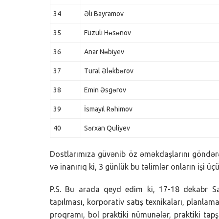
34
Əli Bayramov
35
Füzuli Həsənov
36
Anar Nəbiyev
37
Tural Ələkbərov
38
Emin Əsgərov
39
İsmayıl Rəhimov
40
Sərxan Quliyev
Dostlarımıza güvənib öz əməkdaşlarını göndərən
və inanırıq ki, 3 günlük bu təlimlər onların işi 
P.S. Bu arada qeyd edim ki, 17-18 dekabr 
tapılması, korporativ satış texnikaları, planlama
proqramı, bol praktiki nümunələr, praktiki tapşı