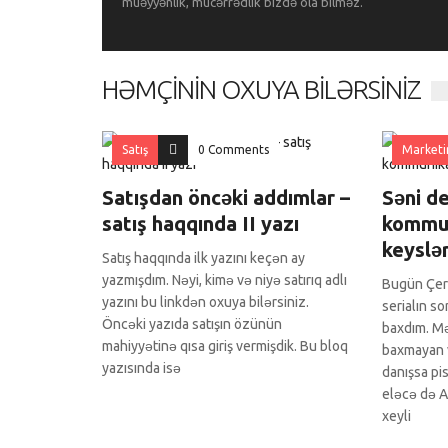
müəyyənlik, mücərrədlik bizdə ola bilməz.
HƏMÇININ OXUYA BILƏRSINIZ
Satış
0 Comments
Marketi
Satışdan öncəki addımlar –
Səni de
satış haqqında II yazı
kommun
keyslə
Satış haqqında ilk yazını keçən ay
yazmışdım. Nəyi, kimə və niyə satırıq adlı
Bugün Çer
yazını bu linkdən oxuya bilərsiniz.
serialın s
Öncəki yazıda satışın özünün
baxdım. Mə
mahiyyətinə qısa giriş vermişdik. Bu bloq
baxmayan 
yazısında isə
danışsa pi
eləcə də A
xeyli