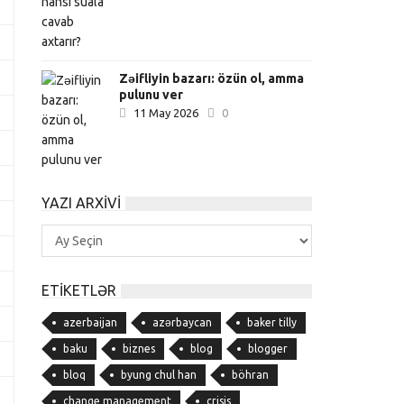
Zəifliyin bazarı: özün ol, amma
pulunu ver
11 May 2026
0
YAZI ARXIVI
Yazı
Arxivi
ETIKETLƏR
azerbaijan
azərbaycan
baker tilly
baku
biznes
blog
blogger
bloq
byung chul han
böhran
change management
crisis