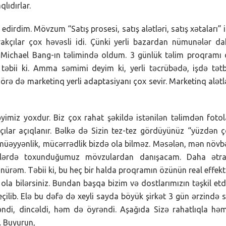
lıdırlar.
rdim. Mövzum “Satış prosesi, satış alətləri, satış xətaları” i
rakçılar çox həvəsli idi. Çünki yerli bazardan nümunələr d
ə Michael Bang-ın təlimində oldum. 3 günlük təlim proqramı
m təbii ki. Amma səmimi deyim ki, yerli təcrübədə, işdə tət
örə də marketinq yerli adaptasiyanı çox sevir. Marketinq alətl
nəyimiz yoxdur. Biz çox rahat şəkildə istənilən təlimdən fotol
kçılar açıqlanır. Bəlkə də Sizin tez-tez gördüyünüz “yüzdən 
-müəyyənlik, mücərrədlik bizdə ola bilməz. Məsələn, mən növb
imlərdə toxunduğumuz mövzulardan danışacam. Daha ətraf
ürəm. Təbii ki, bu heç bir halda proqramın özünün real effekt
 bilərsiniz. Bundan başqa bizim və dostlarımızın təşkil etd
eçilib. Elə bu dəfə də xeyli sayda böyük şirkət 3 gün ərzində s
əndi, dincəldi, həm də öyrəndi. Aşağıda Sizə rahatlıqla hə
m. Buyurun,