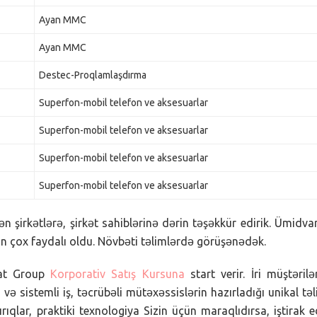
Ayan MMC
Ayan MMC
Destec-Proqlamlaşdırma
Superfon-mobil telefon ve aksesuarlar
Superfon-mobil telefon ve aksesuarlar
Superfon-mobil telefon ve aksesuarlar
Superfon-mobil telefon ve aksesuarlar
 şirkətlərə, şirkət sahiblərinə dərin təşəkkür edirik. Ümidva
üçün çox faydalı oldu. Növbəti təlimlərdə görüşənədək.
Sat Group
Korporativ Satış Kursuna
start verir. İri müştərilə
 və sistemli iş, təcrübəli mütəxəssislərin hazırladığı unikal tə
rıqlar, praktiki texnologiya Sizin üçün maraqlıdırsa, iştirak 