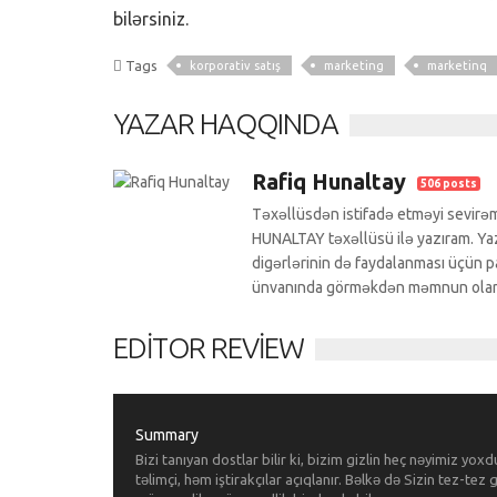
bilərsiniz.
Tags
korporativ satış
marketing
marketinq
YAZAR HAQQINDA
Rafiq Hunaltay
506 posts
Təxəllüsdən istifadə etməyi sevirəm
HUNALTAY təxəllüsü ilə yazıram. Yazı
digərlərinin də faydalanması üçün pa
ünvanında görməkdən məmnun ola
EDITOR REVIEW
Summary
Bizi tanıyan dostlar bilir ki, bizim gizlin heç nəyimiz yox
təlimçi, həm iştirakçılar açıqlanır. Bəlkə də Sizin tez-t