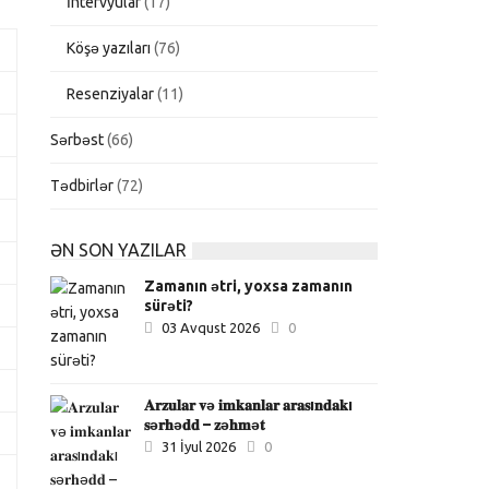
İntervyular
(17)
Köşə yazıları
(76)
Resenziyalar
(11)
Sərbəst
(66)
Tədbirlər
(72)
ƏN SON YAZILAR
Zamanın ətri, yoxsa zamanın
sürəti?
03 Avqust 2026
0
𝐀𝐫𝐳𝐮𝐥𝐚𝐫 𝐯ə 𝐢𝐦𝐤𝐚𝐧𝐥𝐚𝐫 𝐚𝐫𝐚𝐬ı𝐧𝐝𝐚𝐤ı
𝐬ə𝐫𝐡ə𝐝𝐝 – 𝐳ə𝐡𝐦ə𝐭
31 İyul 2026
0