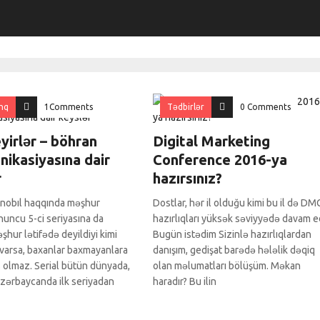
nq
1Comments
Tədbirlər
0 Comments
yirlər – böhran
Digital Marketing
ikasiyasına dair
Conference 2016-ya
r
hazırsınız?
nobıl haqqında məşhur
Dostlar, hər il olduğu kimi bu il də DM
onuncu 5-ci seriyasına da
hazırlıqları yüksək səviyyədə davam ed
şhur lətifədə deyildiyi kimi
Bugün istədim Sizinlə hazırlıqlardan
varsa, baxanlar baxmayanlara
danışım, gedişat barədə hələlik dəqiq
s olmaz. Serial bütün dünyada,
olan məlumatları bölüşüm. Məkan
zərbaycanda ilk seriyadan
haradır? Bu ilin