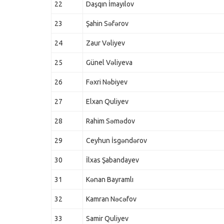
22
Daşqın İmayılov
23
Şahin Səfərov
24
Zaur Vəliyev
25
Günel Vəliyeva
26
Fəxri Nəbiyev
27
Elxan Quliyev
28
Rahim Səmədov
29
Ceyhun İsgəndərov
30
İlxas Şabandayev
31
Kənan Bayramlı
32
Kamran Nəcəfov
33
Samir Quliyev