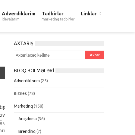
Adverdiklərim
Tədbirlər
Linklər
ideyalarım
marketinq tədbirlər
AXTARIŞ
BLOQ BÖLMƏLƏRI
Adverdiklərim
(25)
Biznes
(78)
Marketinq
(158)
tış
tiv
Araşdırma
(36)
yük
arı
Brendinq
(7)