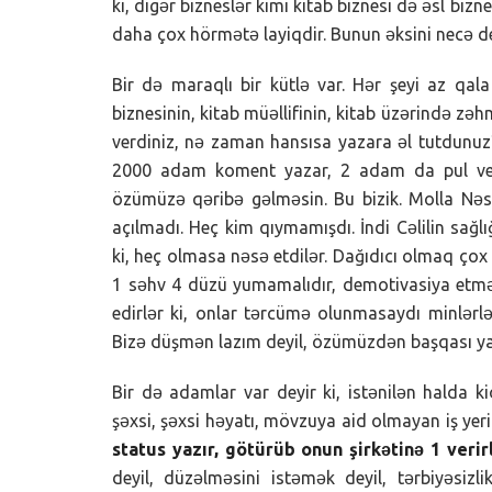
ki, digər bizneslər kimi kitab biznesi də əsl biz
daha çox hörmətə layiqdir. Bunun əksini necə d
Bir də maraqlı bir kütlə var. Hər şeyi az qala
biznesinin, kitab müəllifinin, kitab üzərində zəh
verdiniz, nə zaman hansısa yazara əl tutdunuz?
2000 adam koment yazar, 2 adam da pul verə
özümüzə qəribə gəlməsin. Bu bizik. Molla Nəsrə
açılmadı. Heç kim qıymamışdı. İndi Cəlilin sağ
ki, heç olmasa nəsə etdilər. Dağıdıcı olmaq çox a
1 səhv 4 düzü yumamalıdır, demotivasiya etməmə
edirlər ki, onlar tərcümə olunmasaydı minlər
Bizə düşmən lazım deyil, özümüzdən başqası ya
Bir də adamlar var deyir ki, istənilən halda
şəxsi, şəxsi həyatı, mövzuya aid olmayan iş yeri 
status yazır, götürüb onun şirkətinə 1 veri
deyil, düzəlməsini istəmək deyil, tərbiyəsizl