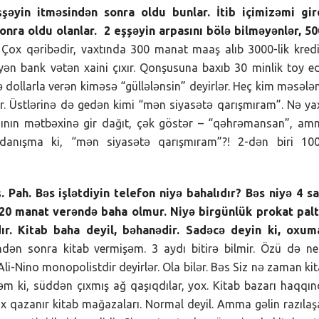
əyin itməsindən sonra oldu bunlar. İtib içimizəmi gird
a oldu olanlar. 2 eşşəyin arpasını bölə bilməyənlər, 50
Çox qəribədir, vaxtında 300 manat maaş alıb 3000-lik kred
ən bank vətən xaini çıxır. Qonşusuna baxıb 30 minlik toy e
 dollarla verən kiməsə “güllələnsin” deyirlər. Heç kim məsələ
r. Üstlərinə də gedən kimi “mən siyasətə qarışmıram”. Nə ya
sının mətbəxinə gir dağıt, çək göstər – “qəhrəmansan”, a
an danışma ki, “mən siyasətə qarışmıram”?! 2-dən biri 10
. Pah. Bəs işlətdiyin telefon niyə bahalıdır? Bəs niyə 4 s
0 manat verəndə baha olmur. Niyə birgünlük prokat palt
r. Kitab baha deyil, bəhanədir. Sadəcə deyin ki, oxum
dən sonra kitab vermişəm. 3 aydı bitirə bilmir. Özü də n
li-Nino monopolistdir deyirlər. Ola bilər. Bəs Siz nə zaman ki
m ki, süddən çıxmış ağ qaşıqdılar, yox. Kitab bazarı haqqı
 qazanır kitab mağazaları. Normal deyil. Amma gəlin razıla