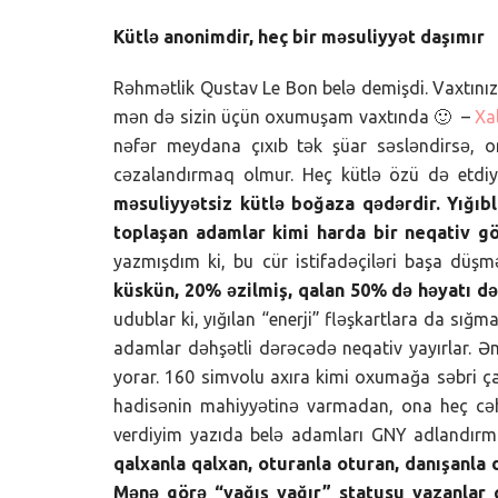
Kütlə anonimdir, heç bir məsuliyyət daşımır
Rəhmətlik Qustav Le Bon belə demişdi. Vaxtınız
mən də sizin üçün oxumuşam vaxtında 🙂 –
Xa
nəfər meydana çıxıb tək şüar səsləndirsə,
cəzalandırmaq olmur. Heç kütlə özü də etdiyi
məsuliyyətsiz kütlə boğaza qədərdir. Yığıb
toplaşan adamlar kimi harda bir neqativ gö
yazmışdım ki, bu cür istifadəçiləri başa düşm
küskün, 20% əzilmiş, qalan 50% də həyatı də
udublar ki, yığılan “enerji” fləşkartlara da sı
adamlar dəhşətli dərəcədə neqativ yayırlar. Ə
yorar. 160 simvolu axıra kimi oxumağa səbri 
hadisənin mahiyyətinə varmadan, ona heç cə
verdiyim yazıda belə adamları GNY adlandırm
qalxanla qalxan, oturanla oturan, danışanla
Mənə görə “yağış yağır” statusu yazanlar 