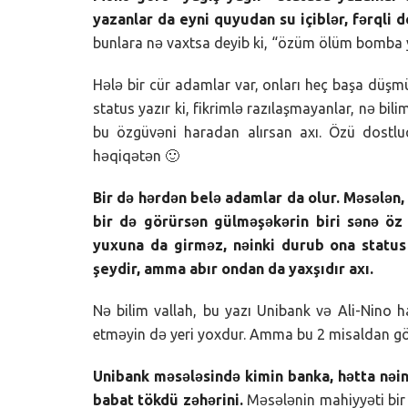
yazanlar da eyni quyudan su içiblər, fərqli de
bunlara nə vaxtsa deyib ki, “özüm ölüm bomba
Hələ bir cür adamlar var, onları heç başa d
status yazır ki, fikrimlə razılaşmayanlar, nə bi
bu özgüvəni haradan alırsan axı. Özü dostl
həqiqətən 🙂
Bir də hərdən belə adamlar da olur. Məsələn,
bir də görürsən gülməşəkərin biri sənə öz
yuxuna da girməz, nəinki durub ona status
şeydir, amma abır ondan da yaxşıdır axı.
Nə bilim vallah, bu yazı Unibank və Ali-Nino 
etməyin də yeri yoxdur. Amma bu 2 misaldan gö
Unibank məsələsində kimin banka, hətta nəin
babat tökdü zəhərini.
Məsələnin mahiyyəti bir t