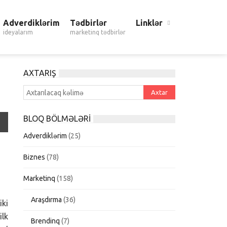
Adverdiklərim
Tədbirlər
Linklər
ideyalarım
marketinq tədbirlər
AXTARIŞ
BLOQ BÖLMƏLƏRI
Adverdiklərim
(25)
Biznes
(78)
Marketinq
(158)
Araşdırma
(36)
iki
ilk
Brendinq
(7)