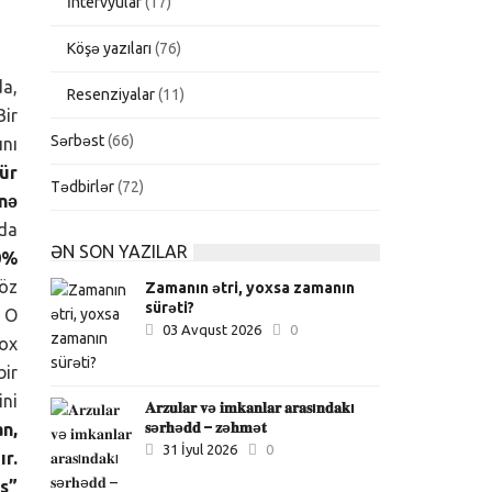
İntervyular
(17)
Köşə yazıları
(76)
da,
Resenziyalar
(11)
Bir
Sərbəst
(66)
nı
ür
Tədbirlər
(72)
nə
da
ƏN SON YAZILAR
0%
söz
Zamanın ətri, yoxsa zamanın
sürəti?
. O
03 Avqust 2026
0
çox
bir
ni
𝐀𝐫𝐳𝐮𝐥𝐚𝐫 𝐯ə 𝐢𝐦𝐤𝐚𝐧𝐥𝐚𝐫 𝐚𝐫𝐚𝐬ı𝐧𝐝𝐚𝐤ı
𝐬ə𝐫𝐡ə𝐝𝐝 – 𝐳ə𝐡𝐦ə𝐭
n,
31 İyul 2026
0
ır.
s”