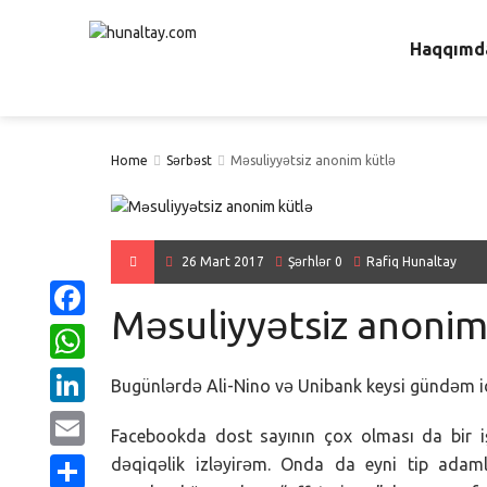
Haqqımd
Home
Sərbəst
Məsuliyyətsiz anonim kütlə
26 Mart 2017
Şərhlər 0
Rafiq Hunaltay
Məsuliyyətsiz anonim
Facebook
WhatsApp
Bugünlərdə Ali-Nino və Unibank keysi gündəm idi
LinkedIn
Facebookda dost sayının çox olması da bir iş 
Email
dəqiqəlik izləyirəm. Onda da eyni tip adamla