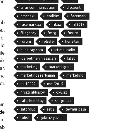
tan
crisis communication
discount
dmcbaku
endirim
facemark
tab
facemark.az
fif.az
fif2017
pul
fil agency
fmcg
fmr tv
ıq,
forum
fəlsəfə
hunaltay
id
hunaltay.com
ictimai radio
ilə
idarəetmənin əsasları
kitab
yik
marketing
marketing air
ar.
ümə
marketingazerbaijan
marketinq
dı.
mirf2022
mmf2015
niyazi abbasov
oxu.az
rafiq hunaltay
sat group
mın
satgroup
satış
teymur paşa
ndə
təhsil
şəkilsiz yazılar
id
tab