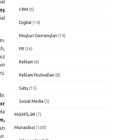
ual
CRM
(6)
boş
ial
Digital
(14)
Müştəri Davranışları
(19)
əm.
sh,
PR
(36)
miz
Reklam
(6)
mın
ü.
Reklam festivalları
(8)
Satış
(15)
ir.
Sosial Media
(5)
əxr
elə
MƏXFİLƏR
(7)
im,
Münasibət
(108)
azı
ır.