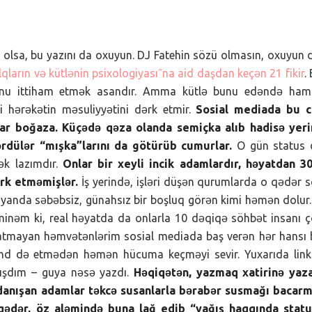
 olsa, bu yazını da oxuyun. DJ Fatehin sözü olmasın, oxuyun 
lqların və kütlənin psixologiyası˝na aid daşdan keçən 21 fikir
. 
 onu ittiham etmək asandır. Amma kütlə bunu edəndə hamı
 hərəkətin məsuliyyətini dərk etmir.
Sosial mediada bu c
lar boğaza. Küçədə qəza olanda semiçka alıb hadisə yeri
rdülər “mışka”larını da götürüb cumurlar.
O gün status 
ək lazımdır.
Onlar bir xeyli incik adamlardır, həyatdan 3
rk etməmişlər.
İş yerində, işləri düşən qurumlarda o qədər 
ğmayanda səbəbsiz, günahsız bir boşluq görən kimi həmən dolur
minəm ki, real həyatda da onlarla 10 dəqiqə söhbət insanı 
çatmayan həmvətənlərim sosial mediada baş verən hər hansı 
hd də etmədən həmən hücuma keçməyi sevir. Yuxarıda linki
ışdım – guya nəsə yazdı.
Həqiqətən, yazmaq xatirinə yaza
 danışan adamlar təkcə susanlarla bərabər susmağı bacarm
qədər, öz aləmində buna lağ edib “yağış haqqında statu