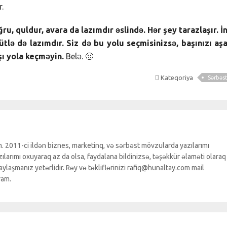
r.
u, quldur, avara da lazımdır əslində. Hər şey tarazlaşır. İ
tlə də lazımdır. Siz də bu yolu seçmisinizsə, başınızı aş
şı yola keçməyin.
Belə. 🙂
Kateqoriya
Sərbəs
. 2011-ci ildən biznes, marketinq, və sərbəst mövzularda yazılarımı
larımı oxuyaraq az da olsa, faydalana bildinizsə, təşəkkür əlaməti olaraq
ylaşmanız yetərlidir. Rəy və təkliflərinizi rafiq@hunaltay.com mail
ram.