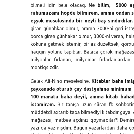
bilməli idin belə olacaq.
Nə bilim, 5000 eşş
ruhumuzamı hopdu bilmirəm, amma ondan sonr
eşşək məsələsində bir xeyli baş sındırdılar.
girən günahkar olmur, amma 3000-ni geri istəy
borca girən günhakar olmur, 3000-ni verən, hələ
kökünə getmək istəmir, bir az düzəltsək, qorxu
haqqın yolunu tapıblar. Balaca çörək mağaza
milyonlar fırlanan, milyonlar fırladanlard
məntiqsizdir.
Gələk Ali-Nino məsələsinə.
Kitablar baha imiş
çayxanada oturub çay dəstgahına minimum 2
100 manata baha deyil, amma kitab bahadı
istəmirəm.
Bir tanışa uzun sürən fb söhbətin
müddətdi axtarıb tapa bilmədiyi kitabdır guya. A
mağazası, mətbəə açdınız qoymadılar?! Demirə
yazı da yazmışdım. Bugün yazarlardan daha çox