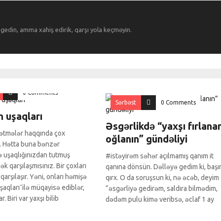
u gedin, amma xahiş edirik, qarşı yola keçməyin.
0 Comments
Sərbəst
0 Comments
n uşaqları
Əsgərlikdə “yaxşı fırlana
ətmələr haqqında çox
oğlanın” gündəliyi
z. Hətta buna bənzər
ə uşaqlığınızdan tutmuş
#istəyirəm səhər açılmamış qanım it
k qarşılaşmısınız. Bir çoxları
qanına dönsün. Dəlləyə gedim ki, başı
 qarşılaşır. Yəni, onları həmişə
qırx. O da soruşsun ki, nə əcəb, deyim
şaqları˝ilə müqayisə ediblər,
“əsgərliyə gedirəm, saldıra bilmədim,
. Biri var yaxşı bilib
dədəm pulu kimə veribsə, əclaf 1 ay