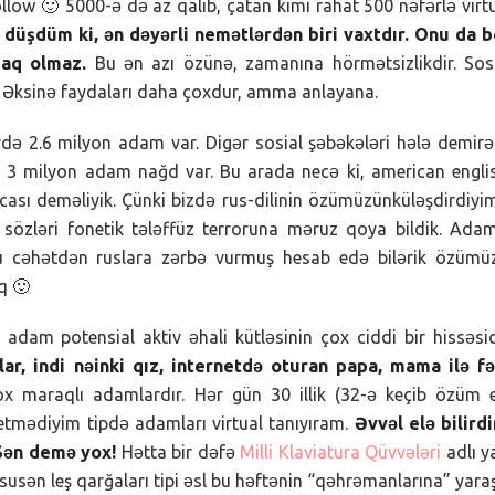
ow 🙂 5000-ə də az qalıb, çatan kimi rahat 500 nəfərlə virt
 düşdüm ki, ən dəyərli nemətlərdən biri vaxtdır. Onu da 
maq olmaz.
Bu ən azı özünə, zamanına hörmətsizlikdir. Sos
. Əksinə faydaları daha çoxdur, amma anlayana.
rdə 2.6 milyon adam var. Digər sosial şəbəkələri hələ demir
” 3 milyon adam nağd var. Bu arada necə ki, american engli
scası deməliyik. Çünki bizdə rus-dilinin özümüzünküləşdirdiyi
n sözləri fonetik tələffüz terroruna məruz qoya bildik. Ada
u cəhətdən ruslara zərbə vurmuş hesab edə bilərik özümüz
q 🙂
am potensial aktiv əhali kütləsinin çox ciddi bir hissəsid
ar, indi nəinki qız, internetdə oturan papa, mama ilə f
ox maraqlı adamlardır. Hər gün 30 illik (32-ə keçib özüm 
mədiyim tipdə adamları virtual tanıyıram.
Əvvəl elə bilird
 Sən demə yox!
Hətta bir dəfə
Milli Klaviatura Qüvvələri
adlı y
usən leş qarğaları tipi əsl bu həftənin “qəhrəmanlarına” yaraş