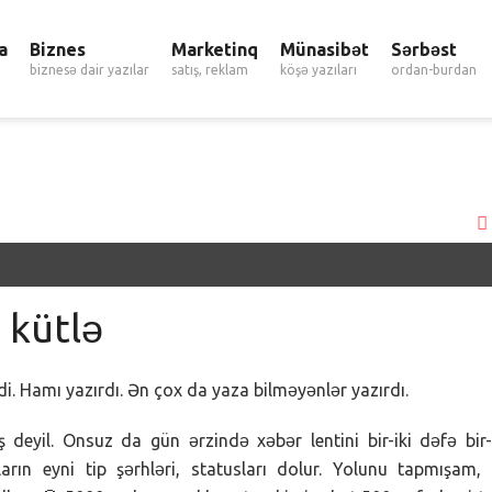
a
Biznes
Marketinq
Münasibət
Sərbəst
biznesə dair yazılar
satış, reklam
köşə yazıları
ordan-burdan
 kütlə
. Hamı yazırdı. Ən çox da yaza bilməyənlər yazırdı.
deyil. Onsuz da gün ərzində xəbər lentini bir-iki dəfə bir-
rın eyni tip şərhləri, statusları dolur. Yolunu tapmışam, 