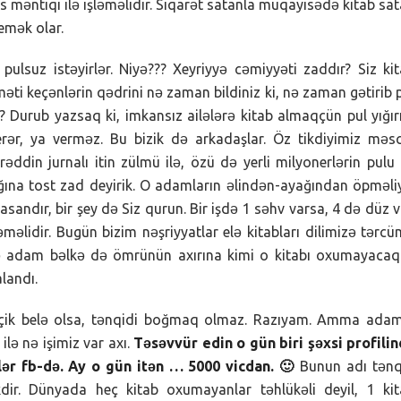
nes məntiqi ilə işləməlidir. Siqarət satanla müqayisədə kitab sa
emək olar.
 pulsuz istəyirlər. Niyə??? Xeyriyyə cəmiyyəti zaddır? Siz ki
məti keçənlərin qədrini nə zaman bildiniz ki, nə zaman gətirib 
 Durub yazsaq ki, imkansız ailələrə kitab almaqçün pul yığır
r, ya verməz. Bu bizik də arkadaşlar. Öz tikdiyimiz məsc
ddin jurnalı itin zülmü ilə, özü də yerli milyonerlərin pulu 
lığına tost zad deyirik. O adamların əlindən-ayağından öpməli
sandır, bir şey də Siz qurun. Bir işdə 1 səhv varsa, 4 də düz v
lidir. Bugün bizim nəşriyyatlar elə kitabları dilimizə tərc
lə adam bəlkə də ömrünün axırına kimi o kitabı oxumayacaq
landı.
 kiçik belə olsa, tənqidi boğmaq olmaz. Razıyam. Amma ada
ilə nə işimiz var axı.
Təsəvvür edin o gün biri şəxsi profili
rlər fb-də. Ay o gün itən … 5000 vicdan. 🙂
Bunun adı tənq
ikdir. Dünyada heç kitab oxumayanlar təhlükəli deyil, 1 ki