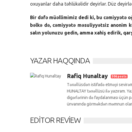
oxuyanlar daha təhlükəlidir deyirlər. Düz deyirlə
Bir dəfə müəllimimiz dedi ki, bu cəmiyyətə oğr
bəlkə də, cəmiyyətə məsuliyyətsiz anonim kü
salın yolunuzu gedin, amma xahiş edirik, qar
YAZAR HAQQINDA
Rafiq Hunaltay
506 posts
Təxəllüsdən istifadə etməyi sevirəm
HUNALTAY təxəllüsü ilə yazıram. Yazı
digərlərinin də faydalanması üçün pa
ünvanında görməkdən məmnun ola
EDITOR REVIEW