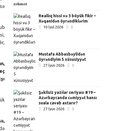
msə
Reallıq hissi və 3 böyük fikir –
Xəqanidən öyrəndiklərim
rub
10 İyul 2026
0
si,
r,
Mustafa Abbasbəylidən
öyrəndiyim 5 xüsusiyyət
an,
27 İyun 2026
0
eç
şı
Şəkilsiz yazılar seriyası #19 –
Azərbaycanda cəmiyyət hansı
lük
suala cavab axtarır?
27 İyun 2026
0
sə,
ndə