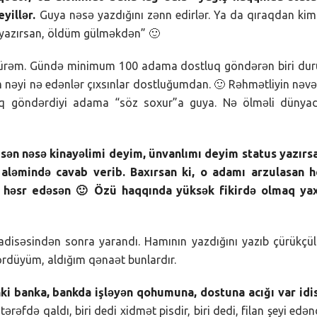
yillər.
Guya nəsə yazdığını zənn edirlər. Ya da qıraqdan ki
 yazırsan, öldüm gülməkdən” 🙂
üşmürəm. Gündə minimum 100 adama dostluq göndərən biri du
lim nəyi nə edənlər çıxsınlar dostluğumdan. 🙂 Rəhmətliyin nəvə
uq göndərdiyi adama “söz soxur”a guya. Nə ölməli dünyadı
 sən nəsə kinayəlimi deyim, ünvanlımı deyim status yazırs
 aləmində cavab verib. Baxırsan ki, o adamı arzulasan h
 həsr edəsən 🙂 Özü haqqında yüksək fikirdə olmaq yax
hadisəsindən sonra yarandı. Hamının yazdığını yazıb çürükçü
rdüyüm, aldığım qənaət bunlardır.
ki banka, bankda işləyən qohumuna, dostuna acığı var idi
ərəfdə qaldı, biri dedi xidmət pisdir, biri dedi, filan şeyi edə