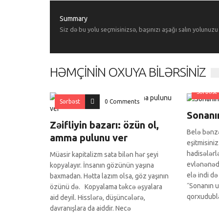
Summary
Siz də bu yolu seçmisinizsə, başınızı aşağı salın yolunuz
HƏMÇININ OXUYA BILƏRSINIZ
Sərbəst
Sərbəst
0 Comments
Sonanı
Zəifliyin bazarı: özün ol,
Belə bənz
amma pulunu ver
eşitmisini
hadisələrl
Müasir kapitalizm sata bilən hər şeyi
evlənənədə
kopyalayır. İnsanın gözünün yaşına
elə indi də
baxmadan. Hətta lazım olsa, göz yaşının
˝Sonanın u
özünü də. Kopyalama təkcə əşyalara
qorxudublar
aid deyil. Hisslərə, düşüncələrə,
davranışlara da aiddir. Necə