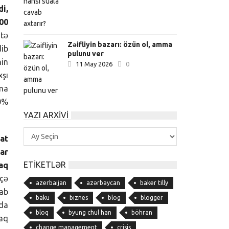
i,
00
itə
Zəifliyin bazarı: özün ol, amma
dib
pulunu ver
nin
11 May 2026
0
xşı
mma
0%
YAZI ARXIVI
Yazı
aat
Arxivi
ar
ETIKETLƏR
aq
eçə
azerbaijan
azərbaycan
baker tilly
tab
baku
biznes
blog
blogger
nda
bloq
byung chul han
böhran
şaq
change management
crisis