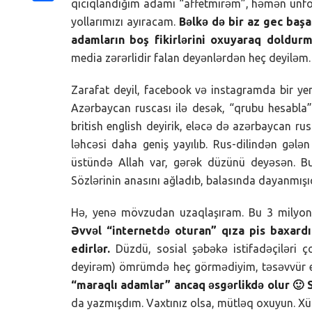
qıcıqlandığım adamı “affetmirəm”, həmən unfoll
Share
yollarımızı ayıracam.
Bəlkə də bir az gec başa
adamların boş fikirlərini oxuyaraq doldur
media zərərlidir falan deyənlərdən heç deyiləm
Zarafat deyil, facebook və instagramda bir ye
Azərbaycan ruscası ilə desək, “qrubu hesabla
british english deyirik, eləcə də azərbaycan ru
ləhcəsi daha geniş yayılıb. Rus-dilindən gələ
üstündə Allah var, gərək düzünü deyəsən. B
Sözlərinin anasını ağladıb, balasında dayanmışı
Hə, yenə mövzudan uzaqlaşıram. Bu 3 milyon ad
Əvvəl “internetdə oturan” qıza pis baxardıl
edirlər.
Düzdü, sosial şəbəkə istifadəçiləri ç
deyirəm) ömrümdə heç görmədiyim, təsəvvür et
“maraqlı adamlar” ancaq əsgərlikdə olur 🙂
da yazmışdım. Vaxtınız olsa, mütləq oxuyun. Xüs