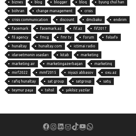
biznes
blog
blogger
bloq
byung chul han
böhran
change management
crisis
crisis communication
discount
dmcbaku
endirim
facemark
facemark.az
fif.az
fif2017
fil agency
fmcg
fmr tv
forum
fəlsəfə
hunaltay
hunaltay.com
ictimai radio
idarəetmənin əsasları
kitab
marketing
marketing air
marketingazerbaijan
marketinq
mirf2022
mmf2015
niyazi abbasov
oxu.az
rafiq hunaltay
sat group
satgroup
satış
teymur paşa
təhsil
şəkilsiz yazılar
Facebook
Instagram
LinkedIn
Mail
TikTok
YouTube
WhatsApp