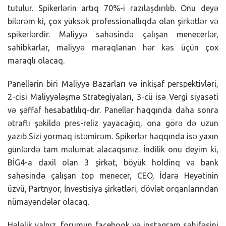
tutulur. Spikerlərin artıq 70%-i razılaşdırılıb. Onu deyə
bilərəm ki, çox yüksək professionallıqda olan şirkətlər və
spikerlərdir. Maliyyə sahəsində çalışan menecerlər,
sahibkarlar, maliyyə maraqlanan hər kəs üçün çox
maraqlı olacaq.
Panellərin biri Maliyyə Bazarları və inkişaf perspektivləri,
2-cisi Maliyyələşmə Strategiyaları, 3-cü isə Vergi siyasəti
və şəffaf hesabatlılıq-dır. Panellər haqqında daha sonra
ətraflı şəkildə pres-reliz yayacağıq, ona görə də uzun
yazıb Sizi yormaq istəmirəm. Spikerlər haqqında isə yaxın
günlərdə tam məlumat alacaqsınız. İndilik onu deyim ki,
BİG4-a daxil olan 3 şirkət, böyük holdinq və bank
sahəsində çalışan top menecer, CEO, İdarə Heyətinin
üzvü, Partnyor, İnvestisiya şirkətləri, dövlət orqanlarından
nümayəndələr olacaq.
Hələlik yalnız, forumun facebook və instagram səhifəsini