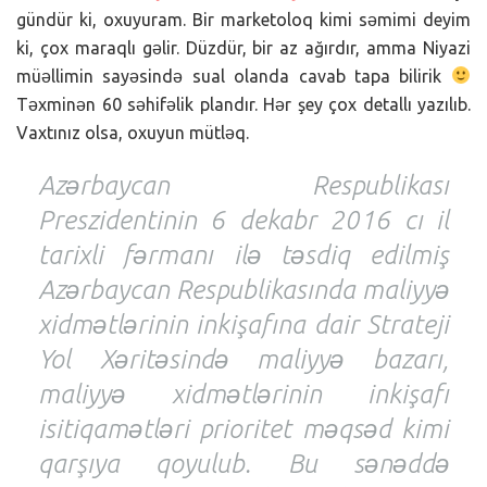
gündür ki, oxuyuram. Bir marketoloq kimi səmimi deyim
ki, çox maraqlı gəlir. Düzdür, bir az ağırdır, amma Niyazi
müəllimin sayəsində sual olanda cavab tapa bilirik
Təxminən 60 səhifəlik plandır. Hər şey çox detallı yazılıb.
Vaxtınız olsa, oxuyun mütləq.
Azərbaycan Respublikası
Preszidentinin 6 dekabr 2016 cı il
tarixli fərmanı ilə təsdiq edilmiş
Azərbaycan Respublikasında maliyyə
xidmətlərinin inkişafına dair Strateji
Yol Xəritəsində maliyyə bazarı,
maliyyə xidmətlərinin inkişafı
isitiqamətləri prioritet məqsəd kimi
qarşıya qoyulub. Bu sənəddə