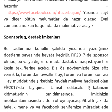
hazırdır –
https://www.facebook.com/fifazerbaijan/
Yaxında sayt
və digər bütün məlumatlar da hazır olacaq. Eyni
zamanda məkan haqqında da məlumat verəcəyik.
Sponsorluq, dəstək imkanları
Bu tədbirimiz könüllü şəkildə yuxarıda yazdığımız
dostların sayəsində həyata keçirilir. FİF2017-də sponsor
olmaq, bu və ya digər formada dəstək olmaq istəyən hər
kəsin təkliflərinə açığıq. Biz öz növbəmizdə Sizə söz
veririk ki, forumdan əvvəlki 2 ay, forum və forum sonrası
1 ay müddətində şirkətiniz faydalı maliyyə hadisəsi olan
FİF2017-də layiqincə təmsil ediləcək. Şirkətinizin
xidmətlərinin tanıdılmasında, imicinizin
möhkəmlənməsində ciddi rol oynayacaq. Ətraflı şəkildə
hələlik mənə və ya facebook səhifəmizə müraciət edə