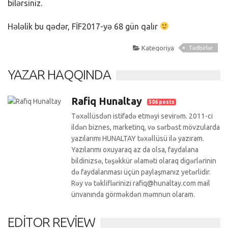
bilərsiniz.
Hələlik bu qədər, FİF2017-yə 68 gün qalır
Kateqoriya
Tədbirlər
YAZAR HAQQINDA
Rafiq Hunaltay
506 posts
Təxəllüsdən istifadə etməyi sevirəm. 2011-ci
ildən biznes, marketinq, və sərbəst mövzularda
yazılarımı HUNALTAY təxəllüsü ilə yazıram.
Yazılarımı oxuyaraq az da olsa, faydalana
bildinizsə, təşəkkür əlaməti olaraq digərlərinin
də faydalanması üçün paylaşmanız yetərlidir.
Rəy və təkliflərinizi rafiq@hunaltay.com mail
ünvanında görməkdən məmnun olaram.
EDITOR REVIEW