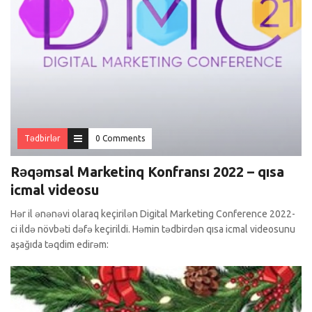
Tədbirlər
0 Comments
Rəqəmsal Marketinq Konfransı 2022 – qısa
icmal videosu
Hər il ənənəvi olaraq keçirilən Digital Marketing Conference 2022-
ci ildə növbəti dəfə keçirildi. Həmin tədbirdən qısa icmal videosunu
aşağıda təqdim edirəm: