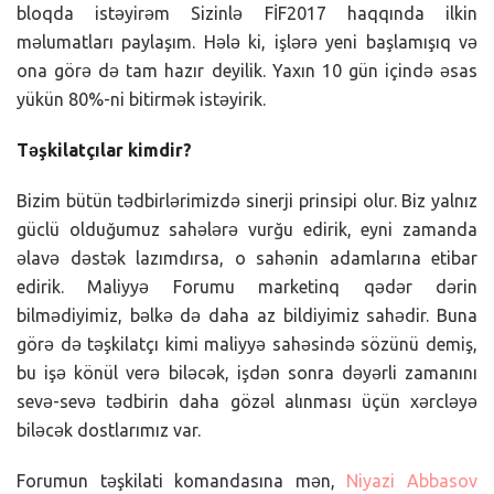
bloqda istəyirəm Sizinlə FİF2017 haqqında ilkin
məlumatları paylaşım. Hələ ki, işlərə yeni başlamışıq və
ona görə də tam hazır deyilik. Yaxın 10 gün içində əsas
yükün 80%-ni bitirmək istəyirik.
Təşkilatçılar kimdir?
Bizim bütün tədbirlərimizdə sinerji prinsipi olur. Biz yalnız
güclü olduğumuz sahələrə vurğu edirik, eyni zamanda
əlavə dəstək lazımdırsa, o sahənin adamlarına etibar
edirik. Maliyyə Forumu marketinq qədər dərin
bilmədiyimiz, bəlkə də daha az bildiyimiz sahədir. Buna
görə də təşkilatçı kimi maliyyə sahəsində sözünü demiş,
bu işə könül verə biləcək, işdən sonra dəyərli zamanını
sevə-sevə tədbirin daha gözəl alınması üçün xərcləyə
biləcək dostlarımız var.
Forumun təşkilati komandasına mən,
Niyazi Abbasov