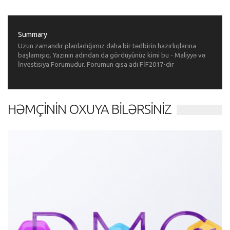
Summary
Uzun zamandır planladığımız daha bir tədbirin hazırlıqlarına
başlamışıq. Yazının adından da gördüyünüz kimi bu - Maliyyə və
İnvestisiya Forumudur. Forumun qısa adı FİF2017-dir
HƏMÇININ OXUYA BILƏRSINIZ