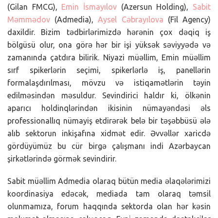
(Gilan FMCG),
Emin İsmayılov
(Azersun Holding),
Sabit
Məmmədov
(Admedia),
Aysel Cəbrayılova
(Fil Agency)
daxildir. Bizim tədbirlərimizdə hərənin çox dəqiq iş
bölgüsü olur, ona görə hər bir işi yüksək səviyyədə və
zamanında çatdıra bilirik. Niyazi müəllim, Emin müəllim
sırf spikerlərin seçimi, spikerlərlə iş, panellərin
formalaşdırılması, mövzu və istiqamətlərin təyin
edilməsindən məsuldur. Sevindirici haldır ki, ölkənin
aparıcı holdinqlərindən ikisinin nümayəndəsi əls
professionallıq nümayiş etdirərək belə bir təşəbbüsü ələ
alıb sektorun inkişafına xidmət edir. Əvvəllər xaricdə
gördüyümüz bu cür birgə çalışmanı indi Azərbaycan
şirkətlərində görmək sevindirir.
Sabit müəllim Admedia olaraq bütün media əlaqələrimizi
koordinasiya edəcək, mediada tam olaraq təmsil
olunmamıza, forum haqqında sektorda olan hər kəsin