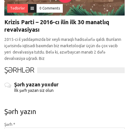
Tədbirlər
0 Comments
Krizis Parti – 2016-cı ilin ilk 30 manatlıq
revalvasiyası
2015-ci il yaddaşımızda bir xeyli maraqlı hadisələrlə qaldı. Bunların
içərisində iqtisadi baxımdan biz marketoloqlar üçün də çox vacib
yeri devalvasiya tutdu. Belə ki, azərbaycan manatı 2 dəfə
devalvasiya uğradı. Biz
ŞƏRHLƏR
Şərh yazan yoxdur
İlk şərh yazan siz olun
Şərh yazın
Şərh
*