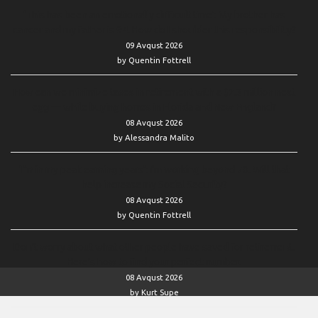
‘This has been an emotionally difficult time’: My brother has
cancer and my father is 94. How do I shoulder this responsibility?
09 Avqust 2026
by Quentin Fottrell
How can we minimize taxes in retirement with a $2.3 million nest
egg — while buying homes in Florida and New England?
08 Avqust 2026
by Alessandra Malito
‘I’m in my peak earning years’: I’m working beyond 70. Will that
help increase my Social Security?
08 Avqust 2026
by Quentin Fottrell
Don’t worry about what other people have saved for retirement.
Here’s how to find your perfect number.
08 Avqust 2026
by Kurt Supe