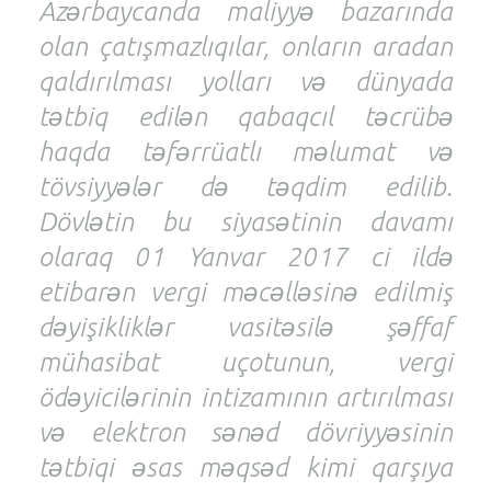
Azərbaycanda maliyyə bazarında
olan çatışmazlıqılar, onların aradan
qaldırılması yolları və dünyada
tətbiq edilən qabaqcıl təcrübə
haqda təfərrüatlı məlumat və
tövsiyyələr də təqdim edilib.
Dövlətin bu siyasətinin davamı
olaraq 01 Yanvar 2017 ci ildə
etibarən vergi məcəlləsinə edilmiş
dəyişikliklər vasitəsilə şəffaf
mühasibat uçotunun, vergi
ödəyicilərinin intizamının artırılması
və elektron sənəd dövriyyəsinin
tətbiqi əsas məqsəd kimi qarşıya