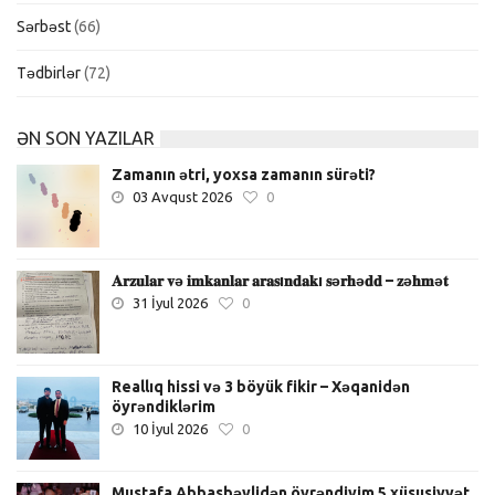
Sərbəst
(66)
Tədbirlər
(72)
ƏN SON YAZILAR
Zamanın ətri, yoxsa zamanın sürəti?
03 Avqust 2026
0
𝐀𝐫𝐳𝐮𝐥𝐚𝐫 𝐯ə 𝐢𝐦𝐤𝐚𝐧𝐥𝐚𝐫 𝐚𝐫𝐚𝐬ı𝐧𝐝𝐚𝐤ı 𝐬ə𝐫𝐡ə𝐝𝐝 – 𝐳ə𝐡𝐦ə𝐭
31 İyul 2026
0
Reallıq hissi və 3 böyük fikir – Xəqanidən
öyrəndiklərim
10 İyul 2026
0
Mustafa Abbasbəylidən öyrəndiyim 5 xüsusiyyət