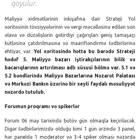
qoyulur.
Maliyyə xidmətlərinin inkişafına dair Strateji Yol
xəritəsinin tövsiyyələrinin və vergi məcəlləsinə edilən son
əlavə və düzəlişlərin gətirdiyi çağırışları geniş tamaşaçı
kütləsinə çatdırılmasına və maarifləndirmə tədbirlərinə
ehtiyac var.
Yol xəritəsində hətta bu barədə Strateji
hədəf 5. Maliyyə bazarı iştirakçılarının bilik və
bacarıqlarının artırılması adlı xüsusi bölmə var. 5.1 və
5.2 bəndlərində Maliyyə Bazarlarına Nəzarət Palatası
və Mərkəzi Bankın üzərinə bir xeyli faydalı məsuliyyət
nəzərdə tutulub.
Forumun proqramı və spikerlər
Forum 06 may tarixində bütöv gün olmaqla keçiriləcək.
Digər tədbirlərimizdə olduğu kimi 1 gün ərzində 3 panel,
hər paneldə 1 moderator və 3-4 spiker olması nəzərdə