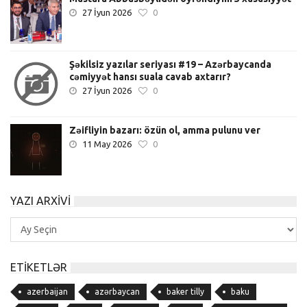
27 İyun 2026
0
Şəkilsiz yazılar seriyası #19 – Azərbaycanda
cəmiyyət hansı suala cavab axtarır?
27 İyun 2026
0
Zəifliyin bazarı: özün ol, amma pulunu ver
11 May 2026
0
YAZI ARXIVI
Yazı
Arxivi
ETIKETLƏR
azerbaijan
azərbaycan
baker tilly
baku