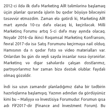
2012-ci ildə ilk dəfə Marketing AİR təlimlərinə başlamaq
üçün planlar quranda işlərin bu qədər böyüyə biləcəyini
təsəvvür etməzdim. Zaman elə gətirdi ki, Marketing AİR
mart ayında 10-cu dəfə olacaq ki, keçiriləcək. Milli
Marketinq Forumu artıq 5-ci dəfə may ayında olacaq.
Noyabr 2016-da ikinci Rəqəmsal Marketinq Konfransını,
fevral 2017-də isə Satış Forumunu keçirməyə nail olduq.
Hamısının da n qədər foto və video materialları var.
Onlardan bu gün də xeyli sayda insanlar nəsə öyrənirlər.
Marketinq və digər sahələrdə çalışan dostlarımız,
partnyorlarımız hər zaman bizə dəstək olublar. Faydalı
olmaq gözəldir.
İndi isə uzun zamandır planladığımız daha bir tədbirin
hazırlıqlarına başlamışıq. Yazının adından da gördüyünüz
kimi bu – Maliyyə və İnvestisiya Forumudur. Forumun qısa
adı FİF2017-dir (Finance and İnvestment Forum). Bu