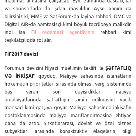
məlumat almasına çalışacaq. Eyni zamanda dəstəkçilər
və sponsorlarla da işdən məsuldur. Aysel xanım da
bilirsiniz ki, MMF və SatForum-da layihə rəhbəri, DMC və
Digital AİR-də həmtəsisçi kimi böyük təcrübəyə malikdir.
İndi isə
Fil rəqəmsal agentliyinin
rəhbəri kimi
təşkilatçılıqda rol alır.
FİF2017 devizi
Forumun devizini Niyazi müəllimin təklifi ilə
ŞƏFFAFLIQ
VƏ İNKİŞAF
qoyduq. Maliyyə sahəsində islahatların
hökumətin prioritetləri sırasında olması, vergi sistemində
baş verən son dəyişikliklər maliyyə
əməliyyatlarında şəffaflığın təmin edilməsini vacib
məqsəd kimi qarşıya qoyur. Maliyyə sahəsində inkişafın
dəstəklənməsində maliyyə marifləndirməsinə ehtiyac
daha da artıb. Şirkətlərarası, dövlət və özəl biznes
subyektləri arasında konsktruktiv əlaqələrin, bilgi