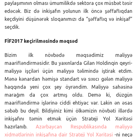
paylaşımının olması ümumilikdə sektora çox müsbət təsir
edəcək. Biz də inkişafın yolunun ilk öncə şəffaflıqdan
keçdiyini düşünərək sloqanımızı da “şəffaflıq və inkişaf”
seçdik.
FİF2017 keçirilməsində məqsəd
Bizim ilk növbədə məqsədimiz maliyyə
maarifləndirməsidir. Bu yaxınlarda Gilan Holdinqin qeyri-
maliyyə işçiləri üçün maliyyə təlimində iştirak etdim.
Mənə kənardan həmişə standart və sıxıcı gələn maliyyə
haqqında yeni çox şey öyrəndim. Maliyyə sahəsinə
marağım da çox artmış oldu. Demə ki, düzgün
maarifləndirmə işlərinə ciddi ehtiyac var. Lakin ən əsas
səbəb bu deyil. Bildiyiniz kimi ölkəmizin növbəti illərdə
inkişafını təmin etmək üçün Strateji Yol Xəritəsi
hazırlanıb.
Azərbaycan Respublikasında maliyyə
xidmətlərinin inkişafına dair Strateji Yol Xəritəsi
-ni neçə