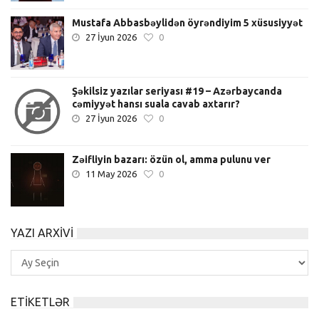
Mustafa Abbasbəylidən öyrəndiyim 5 xüsusiyyət
27 İyun 2026
0
Şəkilsiz yazılar seriyası #19 – Azərbaycanda
cəmiyyət hansı suala cavab axtarır?
27 İyun 2026
0
Zəifliyin bazarı: özün ol, amma pulunu ver
11 May 2026
0
YAZI ARXIVI
Yazı
Arxivi
ETIKETLƏR