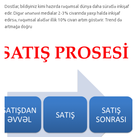
Dostlar, bildiyiniz kimi hazırda rəqəmsal dünya daha sürətlə inkişaf
edir. Digər ənənəvi medialar 2-3% civarında yaxşı halda inkişaf
edirsə, rəqəmsal alətlər illik 10% civarı artım göstərir. Trend də
artmağa doğru