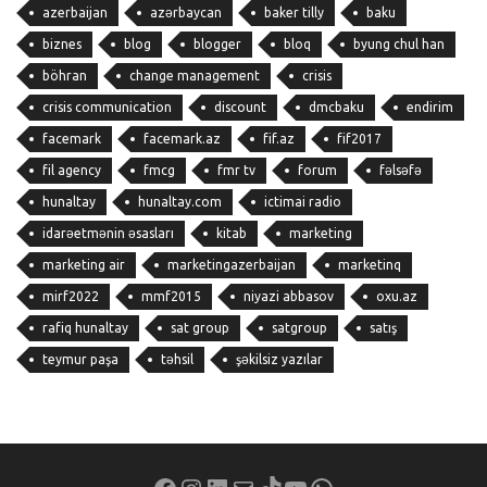
azerbaijan
azərbaycan
baker tilly
baku
biznes
blog
blogger
bloq
byung chul han
böhran
change management
crisis
crisis communication
discount
dmcbaku
endirim
facemark
facemark.az
fif.az
fif2017
fil agency
fmcg
fmr tv
forum
fəlsəfə
hunaltay
hunaltay.com
ictimai radio
idarəetmənin əsasları
kitab
marketing
marketing air
marketingazerbaijan
marketinq
mirf2022
mmf2015
niyazi abbasov
oxu.az
rafiq hunaltay
sat group
satgroup
satış
teymur paşa
təhsil
şəkilsiz yazılar
Facebook
Instagram
LinkedIn
Mail
TikTok
YouTube
WhatsApp