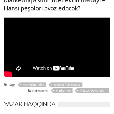
Marketinqə süni intellektin dəstəyi –
Hansı peşələri əvəz edəcək?
Tags
marketing talks
şəbnəm hümbətova
Kateqoriya
Marketinq
Müştəri Davranışları
YAZAR HAQQINDA