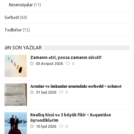
Resenziyalar
(11)
Sərbəst
(66)
Tədbirlər
(72)
ƏN SON YAZILAR
Zamanın ətri, yoxsa zamanın sürəti?
03 Avqust 2026
0
𝐀𝐫𝐳𝐮𝐥𝐚𝐫 𝐯ə 𝐢𝐦𝐤𝐚𝐧𝐥𝐚𝐫 𝐚𝐫𝐚𝐬ı𝐧𝐝𝐚𝐤ı 𝐬ə𝐫𝐡ə𝐝𝐝 – 𝐳ə𝐡𝐦ə𝐭
31 İyul 2026
0
Reallıq hissi və 3 böyük fikir – Xəqanidən
öyrəndiklərim
10 İyul 2026
0