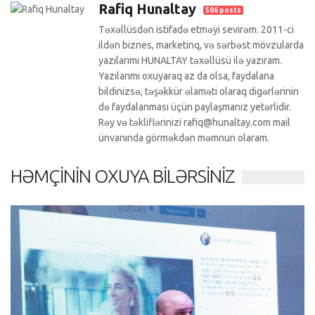
Rafiq Hunaltay
506 posts
Təxəllüsdən istifadə etməyi sevirəm. 2011-ci
ildən biznes, marketinq, və sərbəst mövzularda
yazılarımı HUNALTAY təxəllüsü ilə yazıram.
Yazılarımı oxuyaraq az da olsa, faydalana
bildinizsə, təşəkkür əlaməti olaraq digərlərinin
də faydalanması üçün paylaşmanız yetərlidir.
Rəy və təkliflərinizi rafiq@hunaltay.com mail
ünvanında görməkdən məmnun olaram.
HƏMÇININ OXUYA BILƏRSINIZ