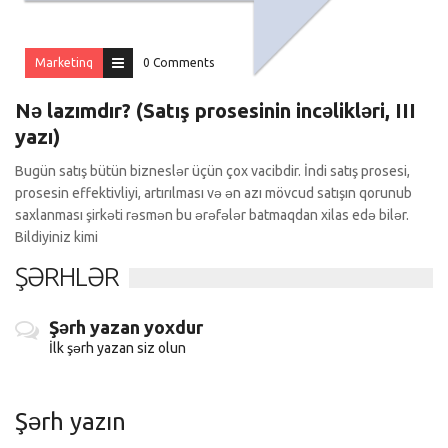
Marketinq
0 Comments
Nə lazımdır? (Satış prosesinin incəlikləri, III
yazı)
Bugün satış bütün bizneslər üçün çox vacibdir. İndi satış prosesi,
prosesin effektivliyi, artırılması və ən azı mövcud satışın qorunub
saxlanması şirkəti rəsmən bu ərəfələr batmaqdan xilas edə bilər.
Bildiyiniz kimi
ŞƏRHLƏR
Şərh yazan yoxdur
İlk şərh yazan siz olun
Şərh yazın