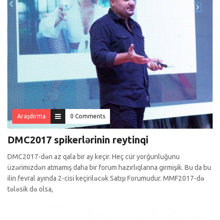
Araşdırma
0 Comments
DMC2017 spikerlərinin reytinqi
DMC2017-dən az qala bir ay keçir. Heç cür yorğunluğunu
üzərimizdən atmamış daha bir forum hazırlıqlarına girmişik. Bu da bu
ilin fevral ayında 2-cisi keçiriləcək Satışı Forumudur. MMF2017-də
tələsik də olsa,