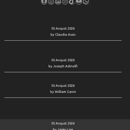
SolarEdge’s stock is shedding a quarter of its value as sales
woes trump AI progress
05 Avqust 2026
by Claudia Assis
Retail investors are buying the dip on SpaceX’s stock before
more shares flood the market
05 Avqust 2026
by Joseph Adinolfi
Alphabet’s stock drops as Google loses another key AI executive
05 Avqust 2026
by William Gavin
How Ozempic maker Novo Nordisk blew its lead in GLP-1 weight-
loss drugs. Can Europe compete in the high-stakes global
economy?
05 Avqust 2026
by Jaimy Lee