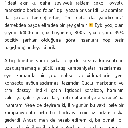
“ideal axır ki, daha səviyyəli reklam çəkdi, əvvəlki
marketinq bərbad falan” tipli yazanlar var idi. O adamları
da şəxsən tanıdığımdan, “bu dəfə də yandırdınız”
deməkdən başqa əlimdən bir şey gəlmir
Eybi yox, olan
şeydir. 6400-dən çox bəyənmə, 300-ə yaxın şərh. 99%
pozitiv şərhlər olduğuna görə insanlara xoş təsir
bağışladığını deyə bilərik.
Artıq bundan sonra şirkətin güclü kreativ konseptdən
uzaqlaşmamaqla güclü satış kampaniyaları hazırlaması,
eyni zamanda bir çox məhsul və xidmətlərini yeni
konseptə uyğunlaşdırması lazımdır. Güclü marketinq və
crm dəstəyi indiki çətin iqtisadi şəraitdə, hamının
sakitliyə çəkildiyi vaxtda şirkəti daha irəliyə aparacağına
inanıram. Yenə də deyirəm ki, ilin-günün bu vaxtı belə bir
kampaniya ilə belə bir büdcəyə çox az adam riskə
gedərdi. Ancaq mən də hesab edirəm ki, bu olmalı idi,
bəlkə də bir il gecikib hətta. Reklam hələ daha yarım ay