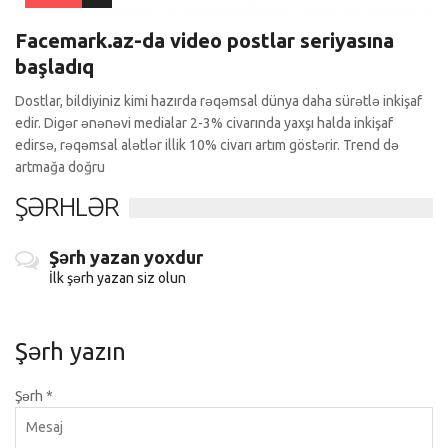
Facemark.az-da video postlar seriyasına
başladıq
Dostlar, bildiyiniz kimi hazırda rəqəmsal dünya daha sürətlə inkişaf
edir. Digər ənənəvi medialar 2-3% civarında yaxşı halda inkişaf
edirsə, rəqəmsal alətlər illik 10% civarı artım göstərir. Trend də
artmağa doğru
ŞƏRHLƏR
Şərh yazan yoxdur
İlk şərh yazan siz olun
Şərh yazın
Şərh
*