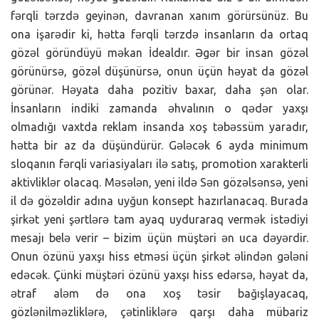
fərqli tərzdə geyinən, davranan xanım görürsünüz. Bu
ona işarədir ki, hətta fərqli tərzdə insanların da ortaq
gözəl göründüyü məkan İdealdır. Əgər bir insan gözəl
görünürsə, gözəl düşünürsə, onun üçün həyat da gözəl
görünər. Həyata daha pozitiv baxar, daha şən olar.
İnsanların indiki zamanda əhvalının o qədər yaxşı
olmadığı vaxtda reklam insanda xoş təbəssüm yaradır,
hətta bir az da düşündürür. Gələcək 6 ayda minimum
sloqanın fərqli variasiyaları ilə satış, promotion xarakterli
aktivliklər olacaq. Məsələn, yeni ildə Sən gözəlsənsə, yeni
il də gözəldir adına uyğun konsept hazırlanacaq. Burada
şirkət yeni şərtlərə tam ayaq uyduraraq vermək istədiyi
mesajı belə verir – bizim üçün müştəri ən uca dəyərdir.
Onun özünü yaxşı hiss etməsi üçün şirkət əlindən gələni
edəcək. Çünki müştəri özünü yaxşı hiss edərsə, həyat da,
ətraf aləm də ona xoş təsir bağışlayacaq,
gözlənilməzliklərə, çətinliklərə qarşı daha mübariz