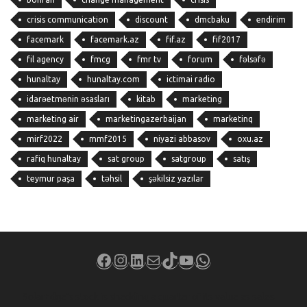
crisis communication
discount
dmcbaku
endirim
facemark
facemark.az
fif.az
fif2017
fil agency
fmcg
fmr tv
forum
fəlsəfə
hunaltay
hunaltay.com
ictimai radio
idarəetmənin əsasları
kitab
marketing
marketing air
marketingazerbaijan
marketinq
mirf2022
mmf2015
niyazi abbasov
oxu.az
rafiq hunaltay
sat group
satgroup
satış
teymur paşa
təhsil
şəkilsiz yazılar
Facebook
Instagram
LinkedIn
Mail
TikTok
YouTube
WhatsApp
SolarEdge’s stock is shedding a quarter of its value as sales