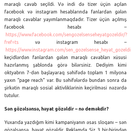
maraqlı cavab seçildi. Və indi də tizer üçün açılan
facebook və instagram hesablarında fanlardan gələn
maraqlı cavablar yayımlanmaqdadır. Tizer üçün açılmış
facebook hesabı –
https://www.facebook.com/sengozelsenseheyatgozeldir/?
fref=ts
və instagram hesabı –
https://www.instagram.com/sen_gozelsense_heyat_gozeldi
keçidlərdən fanlardan gələn maraqlı cavabları xüsusi
hazırlanmış şablonda görə bilərsiniz. Dediyim kimi
oktyabrın 7-dən başlayaraq səhifədə toplam 1 milyona
yaxın “page reach” var. Bu səhifələrdə bundan sonra da
şirkətin maraqlı sosial aktivliklərinin keçirilməsi nəzərdə
tutulur.
Sən gözəlsənsə, həyat gözəldir – nə deməkdir?
Yuxarıda yazdığım kimi kampaniyanın əsas sloqanı – sən
gözəlsənsə, həyat gözəldir. Reklamda Siz 3 bir-birindən