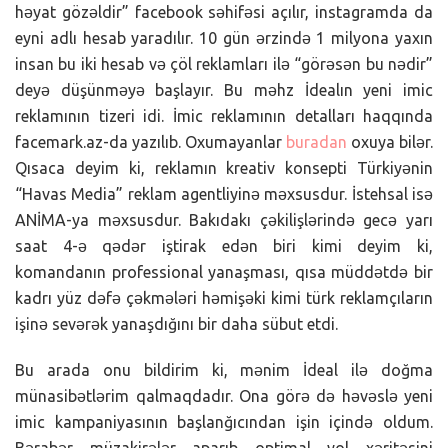
həyat gözəldir” facebook səhifəsi açılır, instagramda da
eyni adlı hesab yaradılır. 10 gün ərzində 1 milyona yaxın
insan bu iki hesab və çöl reklamları ilə “görəsən bu nədir”
deyə düşünməyə başlayır. Bu məhz İdealın yeni imic
reklamının tizeri idi. İmic reklamının detalları haqqında
facemark.az-da yazılıb. Oxumayanlar
buradan
oxuya bilər.
Qısaca deyim ki, reklamın kreativ konsepti Türkiyənin
“Havas Media” reklam agentliyinə məxsusdur. İstehsal isə
ANİMA-ya məxsusdur. Bakıdakı çəkilişlərində gecə yarı
saat 4-ə qədər iştirak edən biri kimi deyim ki,
komandanın professional yanaşması, qısa müddətdə bir
kadrı yüz dəfə çəkmələri həmişəki kimi türk reklamçıların
işinə sevərək yanaşdığını bir daha sübut etdi.
Bu arada onu bildirim ki, mənim İdeal ilə doğma
münasibətlərim qalmaqdadır. Ona görə də həvəslə yeni
imic kampaniyasının başlanğıcından işin içində oldum.
Bərabər müzakirələr aparıb optimal yol xəritəsini