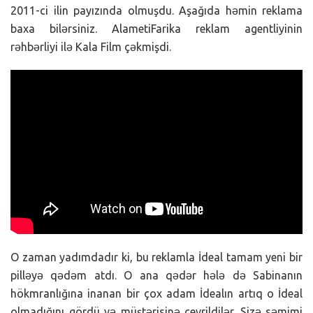
2011-ci ilin payızında olmuşdu. Aşağıda həmin reklama
baxa bilərsiniz. AlametiFarika reklam agentliyinin
rəhbərliyi ilə Kala Film çəkmişdi.
O zaman yadımdadır ki, bu reklamla İdeal tamam yeni bir
pilləyə qədəm atdı. O ana qədər hələ də Sabinanın
hökmranlığına inanan bir çox adam İdealın artıq o İdeal
olmadığını gördü və müştərisinə çevrildilər. Sizə səmimi