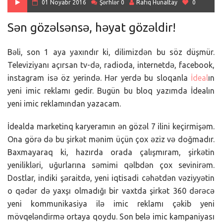
01 Noyabr 2016
Şərhlər 0
Rafiq Hunaltay
0
Sən gözəlsənsə, həyat gözəldir!
Bəli, son 1 aya yaxındır ki, dilimizdən bu söz düşmür.
Televiziyanı açırsan tv-də, radioda, internetdə, facebook,
instagram isə öz yerində. Hər yerdə bu sloqanla
İdeal
ın
yeni imic reklamı gedir. Bugün bu bloq yazımda İdealın
yeni imic reklamından yazacam.
İdealda marketinq karyeramın ən gözəl 7 ilini keçirmişəm.
Ona görə də bu şirkət mənim üçün çox əziz və doğmadır.
Baxmayaraq ki, hazırda orada çalışmıram, şirkətin
yenilikləri, uğurlarına səmimi qəlbdən çox sevinirəm.
Dostlar, indiki şəraitdə, yeni iqtisadi cəhətdən vəziyyətin
o qədər də yaxşı olmadığı bir vaxtda şirkət 360 dərəcə
yeni kommunikasiya ilə imic reklamı çəkib yeni
mövqeləndirmə ortaya qoydu. Son belə imic kampaniyası