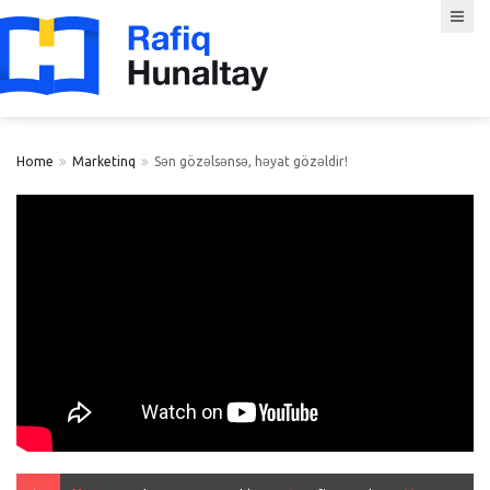
Home
Marketinq
Sən gözəlsənsə, həyat gözəldir!