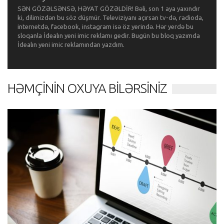
SƏN GÖZƏLSƏNSƏ, HƏYAT GÖZƏLDİR! Bəli, son 1 aya yaxındır
ki, dilimizdən bu söz düşmür. Televiziyanı açırsan tv-də, radioda,
internetdə, facebook, instagram isə öz yerində. Hər yerdə bu
sloqanla İdealın yeni imic reklamı gedir. Bugün bu bloq yazımda
İdealın yeni imic reklamından yazdım.
HƏMÇININ OXUYA BILƏRSINIZ