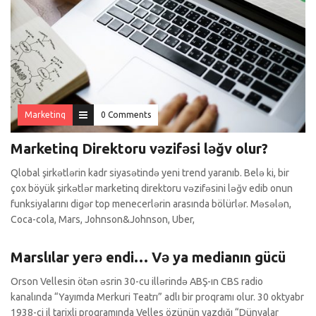
Marketinq
0 Comments
Marketinq Direktoru vəzifəsi ləğv olur?
Qlobal şirkətlərin kadr siyasətində yeni trend yaranıb. Belə ki, bir
çox böyük şirkətlər marketinq direktoru vəzifəsini ləğv edib onun
funksiyalarını digər top menecerlərin arasında bölürlər. Məsələn,
Coca-cola, Mars, Johnson&Johnson, Uber,
PR
0 Comments
Marslılar yerə endi… Və ya medianın gücü
Orson Vellesin ötən əsrin 30-cu illərində ABŞ-ın CBS radio
kanalında “Yayımda Merkuri Teatrı” adlı bir proqramı olur. 30 oktyabr
1938-ci il tarixli proqramında Velles özünün yazdığı “Dünyalar