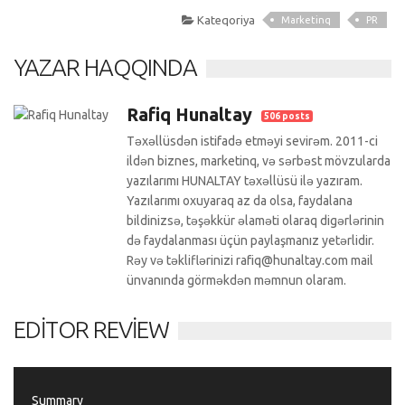
Kateqoriya
Marketinq
PR
YAZAR HAQQINDA
Rafiq Hunaltay
506 posts
Təxəllüsdən istifadə etməyi sevirəm. 2011-ci
ildən biznes, marketinq, və sərbəst mövzularda
yazılarımı HUNALTAY təxəllüsü ilə yazıram.
Yazılarımı oxuyaraq az da olsa, faydalana
bildinizsə, təşəkkür əlaməti olaraq digərlərinin
də faydalanması üçün paylaşmanız yetərlidir.
Rəy və təkliflərinizi rafiq@hunaltay.com mail
ünvanında görməkdən məmnun olaram.
EDITOR REVIEW
Summary