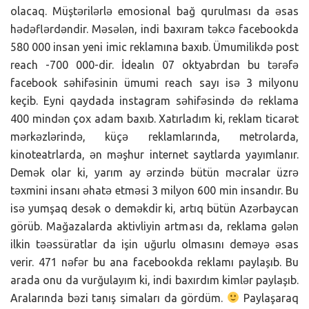
olacaq. Müştərilərlə emosional bağ qurulması da əsas
hədəflərdəndir. Məsələn, indi baxıram təkcə facebookda
580 000 insan yeni imic reklamına baxıb. Ümumilikdə post
reach -700 000-dir. İdealın 07 oktyabrdan bu tərəfə
facebook səhifəsinin ümumi reach sayı isə 3 milyonu
keçib. Eyni qaydada instagram səhifəsində də reklama
400 mindən çox adam baxıb. Xatırladım ki, reklam ticarət
mərkəzlərində, küçə reklamlarında, metrolarda,
kinoteatrlarda, ən məşhur internet saytlarda yayımlanır.
Demək olar ki, yarım ay ərzində bütün məcralar üzrə
təxmini insanı əhatə etməsi 3 milyon 600 min insandır. Bu
isə yumşaq desək o deməkdir ki, artıq bütün Azərbaycan
görüb. Mağazalarda aktivliyin artması da, reklama gələn
ilkin təəssüratlar da işin uğurlu olmasını deməyə əsas
verir. 471 nəfər bu ana facebookda reklamı paylaşıb. Bu
arada onu da vurğulayım ki, indi baxırdım kimlər paylaşıb.
Aralarında bəzi tanış simaları da gördüm.
Paylaşaraq