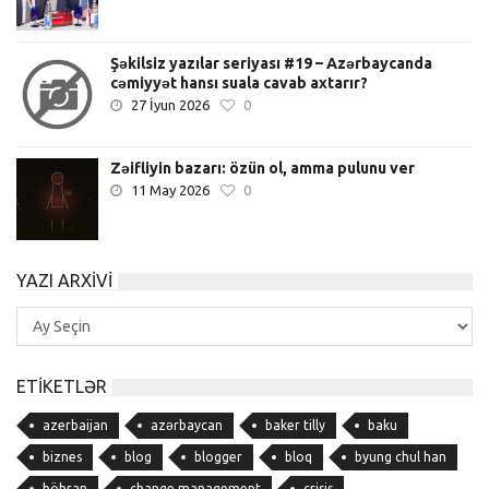
Şəkilsiz yazılar seriyası #19 – Azərbaycanda
cəmiyyət hansı suala cavab axtarır?
27 İyun 2026
0
Zəifliyin bazarı: özün ol, amma pulunu ver
11 May 2026
0
YAZI ARXIVI
Yazı
Arxivi
ETIKETLƏR
azerbaijan
azərbaycan
baker tilly
baku
biznes
blog
blogger
bloq
byung chul han
böhran
change management
crisis