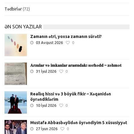
Tədbirlər
(72)
ƏN SON YAZILAR
Zamanın ətri, yoxsa zamanın sürəti?
03 Avqust 2026
0
𝐀𝐫𝐳𝐮𝐥𝐚𝐫 𝐯ə 𝐢𝐦𝐤𝐚𝐧𝐥𝐚𝐫 𝐚𝐫𝐚𝐬ı𝐧𝐝𝐚𝐤ı 𝐬ə𝐫𝐡ə𝐝𝐝 – 𝐳ə𝐡𝐦ə𝐭
31 İyul 2026
0
Reallıq hissi və 3 böyük fikir – Xəqanidən
öyrəndiklərim
10 İyul 2026
0
Mustafa Abbasbəylidən öyrəndiyim 5 xüsusiyyət
27 İyun 2026
0