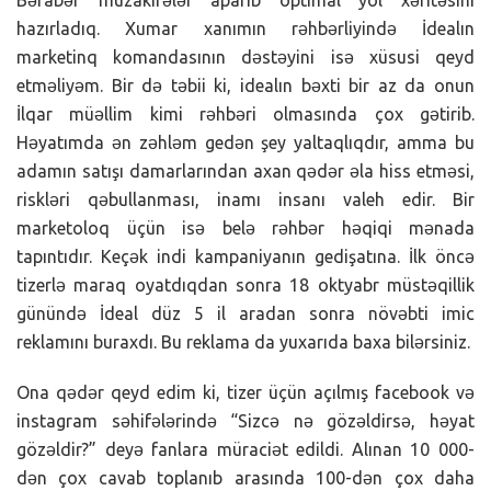
hazırladıq. Xumar xanımın rəhbərliyində İdealın
marketinq komandasının dəstəyini isə xüsusi qeyd
etməliyəm. Bir də təbii ki, idealın bəxti bir az da onun
İlqar müəllim kimi rəhbəri olmasında çox gətirib.
Həyatımda ən zəhləm gedən şey yaltaqlıqdır, amma bu
adamın satışı damarlarından axan qədər əla hiss etməsi,
riskləri qəbullanması, inamı insanı valeh edir. Bir
marketoloq üçün isə belə rəhbər həqiqi mənada
tapıntıdır. Keçək indi kampaniyanın gedişatına. İlk öncə
tizerlə maraq oyatdıqdan sonra 18 oktyabr müstəqillik
günündə İdeal düz 5 il aradan sonra növəbti imic
reklamını buraxdı. Bu reklama da yuxarıda baxa bilərsiniz.
Ona qədər qeyd edim ki, tizer üçün açılmış facebook və
instagram səhifələrində “Sizcə nə gözəldirsə, həyat
gözəldir?” deyə fanlara müraciət edildi. Alınan 10 000-
dən çox cavab toplanıb arasında 100-dən çox daha