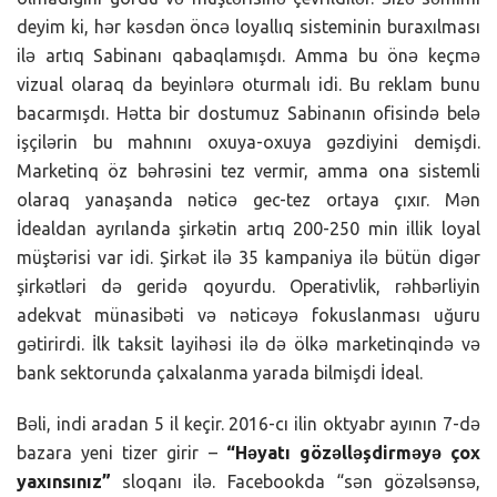
deyim ki, hər kəsdən öncə loyallıq sisteminin buraxılması
ilə artıq Sabinanı qabaqlamışdı. Amma bu önə keçmə
vizual olaraq da beyinlərə oturmalı idi. Bu reklam bunu
bacarmışdı. Hətta bir dostumuz Sabinanın ofisində belə
işçilərin bu mahnını oxuya-oxuya gəzdiyini demişdi.
Marketinq öz bəhrəsini tez vermir, amma ona sistemli
olaraq yanaşanda nəticə gec-tez ortaya çıxır. Mən
İdealdan ayrılanda şirkətin artıq 200-250 min illik loyal
müştərisi var idi. Şirkət ilə 35 kampaniya ilə bütün digər
şirkətləri də geridə qoyurdu. Operativlik, rəhbərliyin
adekvat münasibəti və nəticəyə fokuslanması uğuru
gətirirdi. İlk taksit layihəsi ilə də ölkə marketinqində və
bank sektorunda çalxalanma yarada bilmişdi İdeal.
Bəli, indi aradan 5 il keçir. 2016-cı ilin oktyabr ayının 7-də
bazara yeni tizer girir –
“Həyatı gözəlləşdirməyə çox
yaxınsınız”
sloqanı ilə. Facebookda “sən gözəlsənsə,