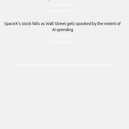
05 Avqust 2026
by Joseph Adinolfi
SpaceX’s stock falls as Wall Street gets spooked by the extent of
AI spending
05 Avqust 2026
by William Gavin
© 2011–2026 Copyright www.hunaltay.com. All Rights Reserved