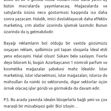
bütün məcralarda yayımlanacaq. Mağazalarda və
satışlarda özünü necə göstərməsi haqqında isə daha
sonra yazacam. Hələlik, imici dəstəkləyəcək daha effektiv
marketinq, crm alətlər üzərində işləmək lazımdır. Bunun
üzərində də iş getməkdədir.
Bayağı reklamların bol olduğu bir vaxtda gözümüzü
oxşayan reklam, qəlbimizə yol tapan sloqanla İdeal etdi
yenə edəcəyini. Halal olsun! Sükanı belə saxlayın. Fəxrlə
deyə bilərəm ki, bugün Azərbaycanın 1 nömrəli parfum və
kosmetika mağazalar şəbəkəsi məhz İdealdır. İstər
marketinqi, istər idarəetməsi, istər mağazaları, istərsə də
məhsulları ilə nəinki öz sektorunda, digər sektorlar üçün
örnək olacaq işlər görüb və görməkdə də davam edir.
P.S. Bu arada yaxında idealın bloqerlərlə bağlı yeni və çox
maraqlı bir müsabiqəsi gəlir. Bizi izləyin…