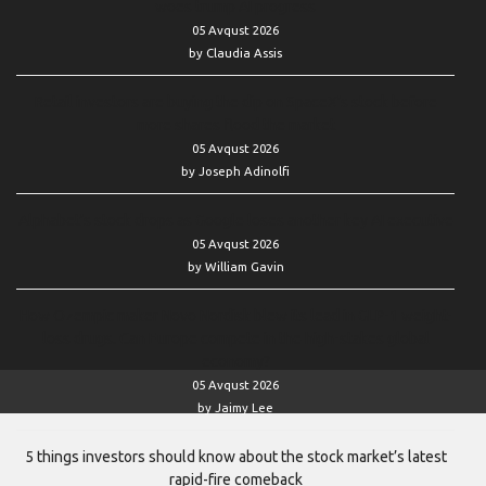
woes trump AI progress
05 Avqust 2026
by Claudia Assis
Retail investors are buying the dip on SpaceX’s stock before
more shares flood the market
05 Avqust 2026
by Joseph Adinolfi
Alphabet’s stock drops as Google loses another key AI executive
05 Avqust 2026
by William Gavin
How Ozempic maker Novo Nordisk blew its lead in GLP-1 weight-
loss drugs. Can Europe compete in the high-stakes global
economy?
05 Avqust 2026
by Jaimy Lee
5 things investors should know about the stock market’s latest
rapid-fire comeback