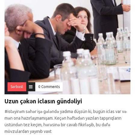
Sərbəst
0 Comments
Uzun çəkən iclasın gündəliyi
#istəyirəm səhər işə gələndə yadıma düşsün ki, bugün iclas var və
mən ona hazırlaşmamışam. Keçən həftədən yazılan tapşırıqların
üstündən tez keçim, hərəsinə bir cavab fikirləşib, bu dəfə
mövzulardan yayınıb vaxt