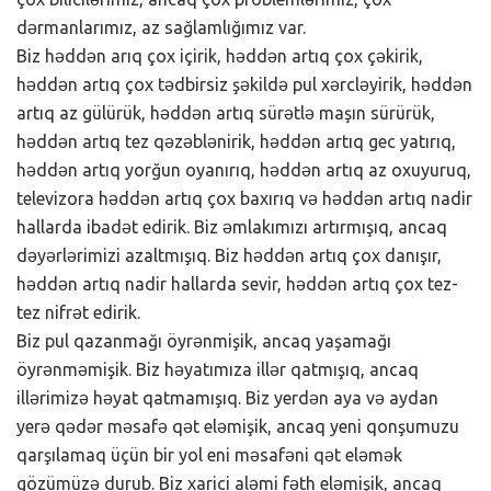
dərmanlarımız, az sağlamlığımız var.
Biz həddən arıq çox içirik, həddən artıq çox çəkirik,
həddən artıq çox tədbirsiz şəkildə pul xərcləyirik, həddən
artıq az gülürük, həddən artıq sürətlə maşın sürürük,
həddən artıq tez qəzəblənirik, həddən artıq gec yatırıq,
həddən artıq yorğun oyanırıq, həddən artıq az oxuyuruq,
televizora həddən artıq çox baxırıq və həddən artıq nadir
hallarda ibadət edirik. Biz əmlakımızı artırmışıq, ancaq
dəyərlərimizi azaltmışıq. Biz həddən artıq çox danışır,
həddən artıq nadir hallarda sevir, həddən artıq çox tez-
tez nifrət edirik.
Biz pul qazanmağı öyrənmişik, ancaq yaşamağı
öyrənməmişik. Biz həyatımıza illər qatmışıq, ancaq
illərimizə həyat qatmamışıq. Biz yerdən aya və aydan
yerə qədər məsafə qət eləmişik, ancaq yeni qonşumuzu
qarşılamaq üçün bir yol eni məsafəni qət eləmək
gözümüzə durub. Biz xarici aləmi fəth eləmişik, ancaq