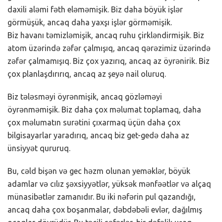
daxili aləmi fəth eləməmişik. Biz daha böyük işlər
görmüşük, ancaq daha yaxşı işlər görməmişik.
Biz havanı təmizləmişik, ancaq ruhu çirkləndirmişik. Biz
atom üzərində zəfər çalmışıq, ancaq qərəzimiz üzərində
zəfər çalmamışıq. Biz çox yazırıq, ancaq az öyrənirik. Biz
çox planlaşdırırıq, ancaq az şeyə nail oluruq.
Biz tələsməyi öyrənmişik, ancaq gözləməyi
öyrənməmişik. Biz daha çox məlumat toplamaq, daha
çox məlumatın surətini çıxarmaq üçün daha çox
bilgisayarlar yaradırıq, ancaq biz get-gedə daha az
ünsiyyət qururuq.
Bu, cəld bişən və gec həzm olunan yeməklər, böyük
adamlar və cılız şəxsiyyətlər, yüksək mənfəətlər və alçaq
münasibətlər zamanıdır. Bu iki nəfərin pul qazandığı,
ancaq daha çox boşanmalar, dəbdəbəli evlər, dağılmış