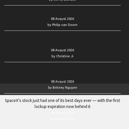
The smart way to invest in gold right now as the dollar slips
08 Avqust 2026
by Philip van Doorn
Palantir’s stock stages best week since 2024 — showing it’s no
longer an ‘AI loser’
08 Avqust 2026
by Christine Ji
Two reasons why Nvidia’s stock saw its biggest weekly surge in
more than a year
08 Avqust 2026
by Britney Nguyen
SpaceX’s stock just had one of its best days ever — with the first
lockup expiration now behind it
08 Avqust 2026
by William Gavin