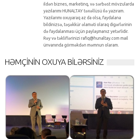
ildən biznes, marketinq, və sərbəst mövzularda
yazılarımı HUNALTAY təxəllüsü ilə yazıram.
Yazılarımı oxuyaraq az da olsa, faydalana
bildinizsə, təşəkkür əlaməti olaraq digərlərinin
də faydalanması üçün paylaşmanız yetərlidir.
Rəy və təkliflərinizi rafiq@hunaltay.com mail
ünvanında görməkdən məmnun olaram.
HƏMÇININ OXUYA BILƏRSINIZ