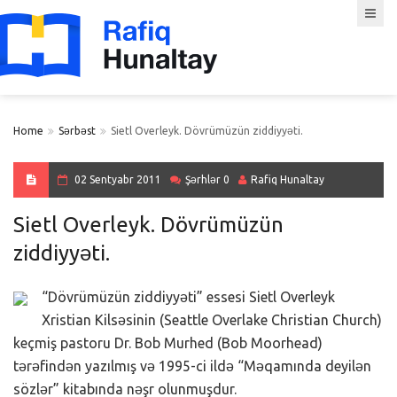
Home
Sərbəst
Sietl Overleyk. Dövrümüzün ziddiyyəti.
02 Sentyabr 2011
Şərhlər 0
Rafiq Hunaltay
Sietl Overleyk. Dövrümüzün
ziddiyyəti.
“Dövrümüzün ziddiyyəti” essesi Sietl Overleyk
Xristian Kilsəsinin (Seattle Overlake Christian Church)
keçmiş pastoru Dr. Bob Murhed (Bob Moorhead)
tərəfindən yazılmış və 1995-ci ildə “Məqamında deyilən
sözlər” kitabında nəşr olunmuşdur.