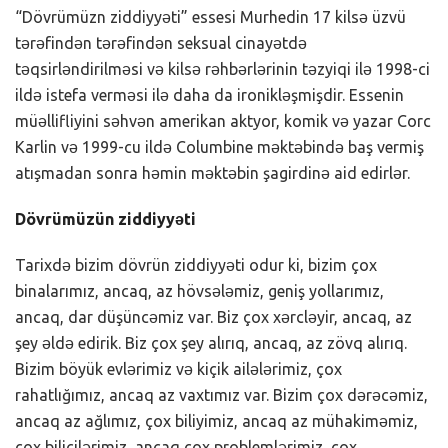
“Dövrümüzn ziddiyyəti” essesi Murhedin 17 kilsə üzvü
tərəfindən tərəfindən seksual cinayətdə
təqsirləndirilməsi və kilsə rəhbərlərinin təzyiqi ilə 1998-ci
ildə istefa verməsi ilə daha da ironikləşmişdir. Essenin
müəllifliyini səhvən amerikan aktyor, komik və yazar Corc
Karlin və 1999-cu ildə Columbine məktəbində baş vermiş
atışmadan sonra həmin məktəbin şagirdinə aid edirlər.
Dövrümüzün ziddiyyəti
Tarixdə bizim dövrün ziddiyyəti odur ki, bizim çox
binalarımız, ancaq, az hövsələmiz, geniş yollarımız,
ancaq, dar düşüncəmiz var. Biz çox xərcləyir, ancaq, az
şey əldə edirik. Biz çox şey alırıq, ancaq, az zövq alırıq.
Bizim böyük evlərimiz və kiçik ailələrimiz, çox
rahatlığımız, ancaq az vaxtımız var. Bizim çox dərəcəmiz,
ancaq az ağlımız, çox biliyimiz, ancaq az mühakiməmiz,
çox bilicilərimiz, ancaq çox problemlərimiz, çox