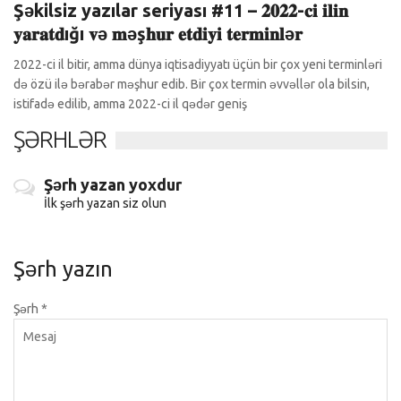
Şəkilsiz yazılar seriyası #11 – 𝟐𝟎𝟐𝟐-𝐜𝐢 𝐢𝐥𝐢𝐧
𝐲𝐚𝐫𝐚𝐭𝐝ığı 𝐯ə 𝐦əş𝐡𝐮𝐫 𝐞𝐭𝐝𝐢𝐲𝐢 𝐭𝐞𝐫𝐦𝐢𝐧𝐥ə𝐫
2022-ci il bitir, amma dünya iqtisadiyyatı üçün bir çox yeni terminləri
də özü ilə bərabər məşhur edib. Bir çox termin əvvəllər ola bilsin,
istifadə edilib, amma 2022-ci il qədər geniş
ŞƏRHLƏR
Şərh yazan yoxdur
İlk şərh yazan siz olun
Şərh yazın
Şərh
*