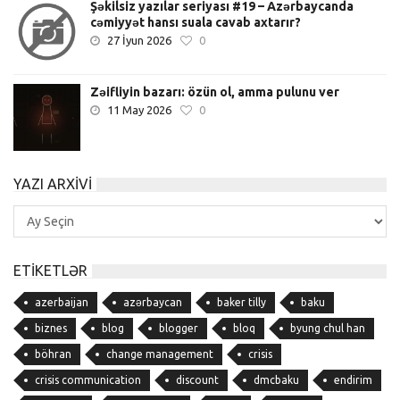
Şəkilsiz yazılar seriyası #19 – Azərbaycanda
cəmiyyət hansı suala cavab axtarır?
27 İyun 2026
0
Zəifliyin bazarı: özün ol, amma pulunu ver
11 May 2026
0
YAZI ARXIVI
Yazı
Arxivi
ETIKETLƏR
azerbaijan
azərbaycan
baker tilly
baku
biznes
blog
blogger
bloq
byung chul han
böhran
change management
crisis
crisis communication
discount
dmcbaku
endirim