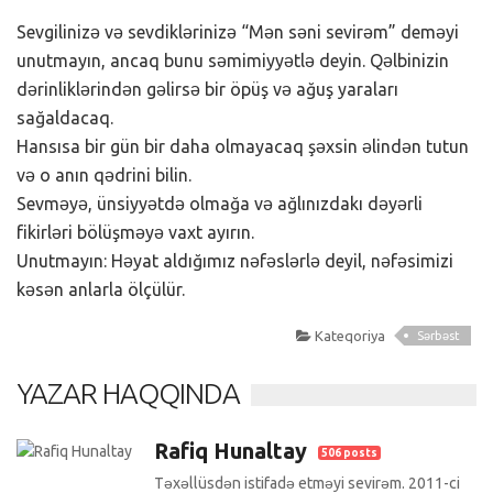
Sevgilinizə və sevdiklərinizə “Mən səni sevirəm” deməyi
unutmayın, ancaq bunu səmimiyyətlə deyin. Qəlbinizin
dərinliklərindən gəlirsə bir öpüş və ağuş yaraları
sağaldacaq.
Hansısa bir gün bir daha olmayacaq şəxsin əlindən tutun
və o anın qədrini bilin.
Sevməyə, ünsiyyətdə olmağa və ağlınızdakı dəyərli
fikirləri bölüşməyə vaxt ayırın.
Unutmayın: Həyat aldığımız nəfəslərlə deyil, nəfəsimizi
kəsən anlarla ölçülür.
Kateqoriya
Sərbəst
YAZAR HAQQINDA
Rafiq Hunaltay
506 posts
Təxəllüsdən istifadə etməyi sevirəm. 2011-ci