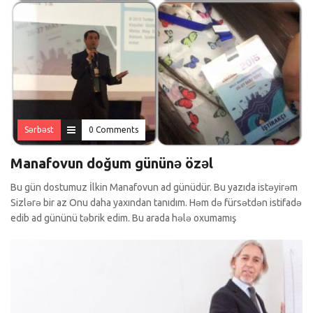
Sərbəst
0 Comments
Manafovun doğum gününə özəl
Bu gün dostumuz İlkin Manafovun ad günüdür. Bu yazıda istəyirəm
Sizlərə bir az Onu daha yaxından tanıdım. Həm də fürsətdən istifadə
edib ad gününü təbrik edim. Bu arada hələ oxumamış