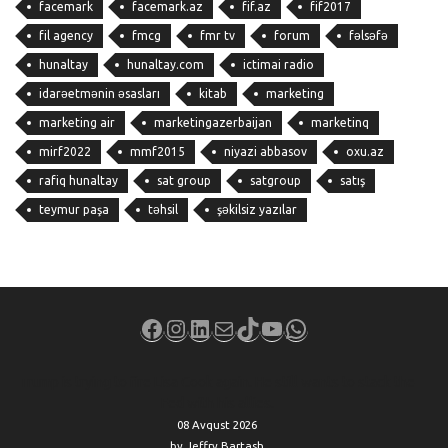
facemark
facemark.az
fif.az
fif2017
fil agency
fmcg
fmr tv
forum
fəlsəfə
hunaltay
hunaltay.com
ictimai radio
idarəetmənin əsasları
kitab
marketing
marketing air
marketingazerbaijan
marketinq
mirf2022
mmf2015
niyazi abbasov
oxu.az
rafiq hunaltay
sat group
satgroup
satış
teymur paşa
təhsil
şəkilsiz yazılar
Facebook
Instagram
LinkedIn
Mail
TikTok
YouTube
WhatsApp
Trump is trying to fire Lisa Cook again. He still wants to stack the
Fed with his allies.
08 Avqust 2026
by Jeffry Bartash