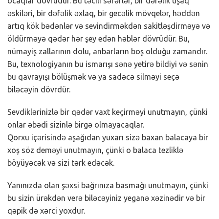
ocaqlar dövrüdür. Bu təcili səfərlər, bir dəfəlik uşaq
əskiləri, bir dəfəlik əxlaq, bir gecəlik mövqelər, həddən
artıq kök bədənlər və sevindirməkdən sakitləşdirməyə və
öldürməyə qədər hər şey edən həblər dövrüdür. Bu,
nümayiş zallarının dolu, anbarların boş olduğu zamandır.
Bu, texnologiyanın bu ismarışı sənə yetirə bildiyi və sənin
bu qavrayışı bölüşmək və ya sadəcə silməyi seçə
biləcəyin dövrdür.
Sevdiklərinizlə bir qədər vaxt keçirməyi unutmayın, çünki
onlar əbədi sizinlə birgə olmayacaqlar.
Qorxu içərisində aşağıdan yuxarı sizə baxan balacaya bir
xoş söz deməyi unutmayın, çünki o balaca tezliklə
böyüyəcək və sizi tərk edəcək.
Yanınızda olan şəxsi bağrınıza basmağı unutmayın, çünki
bu sizin ürəkdən verə biləcəyiniz yeganə xəzinədir və bir
qəpik də xərci yoxdur.