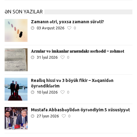
ƏN SON YAZILAR
Zamanın ətri, yoxsa zamanın sürəti?
03 Avqust 2026
0
𝐀𝐫𝐳𝐮𝐥𝐚𝐫 𝐯ə 𝐢𝐦𝐤𝐚𝐧𝐥𝐚𝐫 𝐚𝐫𝐚𝐬ı𝐧𝐝𝐚𝐤ı 𝐬ə𝐫𝐡ə𝐝𝐝 – 𝐳ə𝐡𝐦ə𝐭
31 İyul 2026
0
Reallıq hissi və 3 böyük fikir – Xəqanidən
öyrəndiklərim
10 İyul 2026
0
Mustafa Abbasbəylidən öyrəndiyim 5 xüsusiyyət
27 İyun 2026
0