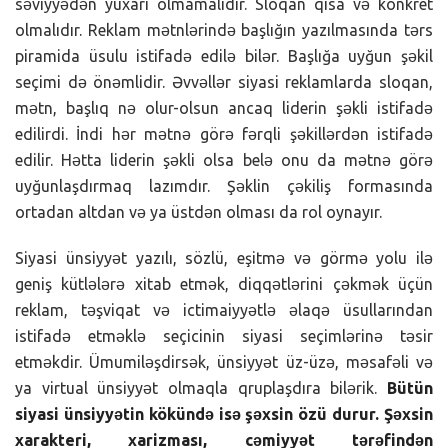
səviyyədən yuxarı olmamalıdır. Sloqan qısa və konkret
olmalıdır. Reklam mətnlərində başlığın yazılmasında tərs
piramida üsulu istifadə edilə bilər. Başlığa uyğun şəkil
seçimi də önəmlidir. Əvvəllər siyasi reklamlarda sloqan,
mətn, başlıq nə olur-olsun ancaq liderin şəkli istifadə
edilirdi. İndi hər mətnə görə fərqli şəkillərdən istifadə
edilir. Hətta liderin şəkli olsa belə onu da mətnə görə
uyğunlaşdırmaq lazımdır. Şəklin çəkiliş formasında
ortadan altdan və ya üstdən olması da rol oynayır.
Siyasi ünsiyyət yazılı, sözlü, eşitmə və görmə yolu ilə
geniş kütlələrə xitab etmək, diqqətlərini çəkmək üçün
reklam, təşviqat və ictimaiyyətlə əlaqə üsullarından
istifadə etməklə seçicinin siyasi seçimlərinə təsir
etməkdir. Ümumiləşdirsək, ünsiyyət üz-üzə, məsafəli və
ya virtual ünsiyyət olmaqla qruplaşdıra bilərik.
Bütün
siyasi ünsiyyətin kökündə isə şəxsin özü durur. Şəxsin
xarakteri, xarizması, cəmiyyət tərəfindən