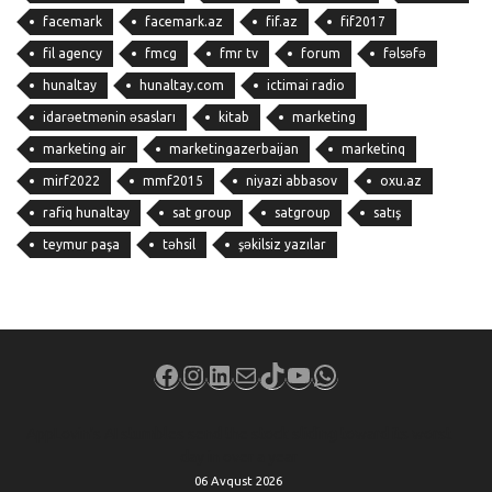
facemark
facemark.az
fif.az
fif2017
fil agency
fmcg
fmr tv
forum
fəlsəfə
hunaltay
hunaltay.com
ictimai radio
idarəetmənin əsasları
kitab
marketing
marketing air
marketingazerbaijan
marketinq
mirf2022
mmf2015
niyazi abbasov
oxu.az
rafiq hunaltay
sat group
satgroup
satış
teymur paşa
təhsil
şəkilsiz yazılar
Facebook
Instagram
LinkedIn
Mail
TikTok
YouTube
WhatsApp
AppLovin’s AI stumbles send the stock sliding toward its worst
day in over a year
06 Avqust 2026