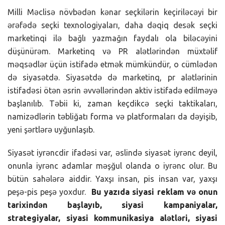
Milli Məclisə növbədən kənar seçkilərin keçiriləcəyi bir
ərəfədə seçki texnologiyaları, daha dəqiq desək seçki
marketinqi ilə bağlı yazmağın faydalı ola biləcəyini
düşünürəm. Marketinq və PR alətlərindən müxtəlif
məqsədlər üçün istifadə etmək mümkündür, o cümlədən
də siyasətdə. Siyasətdə də marketinq, pr alətlərinin
istifadəsi ötən əsrin əvvəllərindən aktiv istifadə edilməyə
başlanılıb. Təbii ki, zaman keçdikcə seçki taktikaları,
namizədlərin təbliğatı forma və platformaları da dəyişib,
yeni şərtlərə uyğunlaşıb.
Siyasət iyrəncdir ifadəsi var, əslində siyasət iyrənc deyil,
onunla iyrənc adamlar məşğul olanda o iyrənc olur. Bu
bütün sahələrə aiddir. Yaxşı insan, pis insan var, yaxşı
peşə-pis peşə yoxdur.
Bu yazıda siyasi reklam və onun
tarixindən başlayıb, siyasi kampaniyalar,
strategiyalar, siyasi kommunikasiya alətləri, siyasi