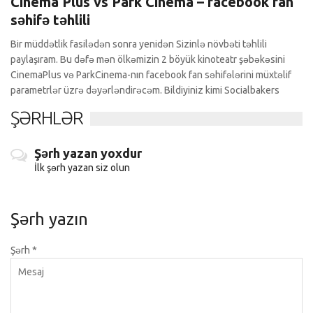
Cinema Plus vs Park Cinema – facebook fan
səhifə təhlili
Bir müddətlik fasilədən sonra yenidən Sizinlə növbəti təhlili
paylaşıram. Bu dəfə mən ölkəmizin 2 böyük kinoteatr şəbəkəsini
CinemaPlus və ParkCinema-nın facebook fan səhifələrini müxtəlif
parametrlər üzrə dəyərləndirəcəm. Bildiyiniz kimi Socialbakers
ŞƏRHLƏR
Şərh yazan yoxdur
İlk şərh yazan siz olun
Şərh yazın
Şərh
*