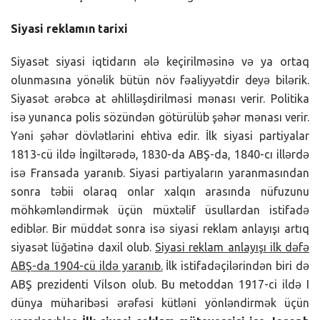
Siyasi reklamın tarixi
Siyasət siyasi iqtidarın ələ keçirilməsinə və ya ortaq
olunmasına yönəlik bütün növ fəaliyyətdir deyə bilərik.
Siyasət ərəbcə at əhlilləşdirilməsi mənası verir. Politika
isə yunanca polis sözündən götürülüb şəhər mənası verir.
Yəni şəhər dövlətlərini ehtiva edir. İlk siyasi partiyalar
1813-cü ildə İngiltərədə, 1830-da ABŞ-da, 1840-cı illərdə
isə Fransada yaranıb. Siyasi partiyaların yaranmasından
sonra təbii olaraq onlar xalqın arasında nüfuzunu
möhkəmləndirmək üçün müxtəlif üsullardan istifadə
ediblər. Bir müddət sonra isə siyasi reklam anlayışı artıq
siyasət lüğətinə daxil olub.
Siyasi reklam anlayışı ilk dəfə
ABŞ-da 1904-cü ildə yaranıb.
İlk istifadəçilərindən biri də
ABŞ prezidenti Vilson olub. Bu metoddan 1917-ci ildə I
dünya müharibəsi ərəfəsi kütləni yönləndirmək üçün