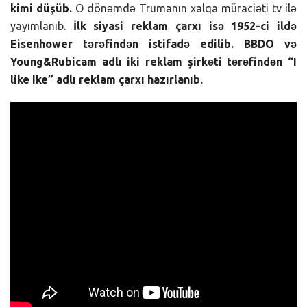
kimi düşüb.
O dönəmdə Trumanın xalqa müraciəti tv ilə
yayımlanıb.
İlk siyasi reklam çarxı isə 1952-ci ildə
Eisenhower tərəfindən istifadə edilib. BBDO və
Young&Rubicam adlı iki reklam şirkəti tərəfindən “I
like Ike” adlı reklam çarxı hazırlanıb.