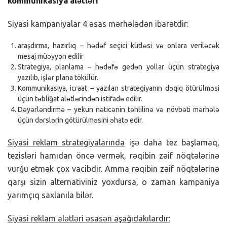
kommunikasiya alətləri
Siyasi kampaniyalar 4 əsas mərhələdən ibarətdir:
araşdırma, hazırlıq – hədəf seçici kütləsi və onlara veriləcək
mesaj müəyyən edilir
Strategiya, planlama – hədəfə gedən yollar üçün strategiya
yazılıb, işlər plana tökülür.
Kommunikasiya, icraat – yazılan strategiyanın dəqiq ötürülməsi
üçün təbliğat alətlərindən istifadə edilir.
Dəyərləndirmə – yekun nəticənin təhlilinə və növbəti mərhələ
üçün dərslərin götürülməsini əhatə edir.
Siyasi reklam strategiyalarında
işə daha tez başlamaq,
tezisləri hamıdan öncə vermək, rəqibin zəif nöqtələrinə
vurğu etmək çox vacibdir. Amma rəqibin zəif nöqtələrinə
qarşı sizin alternativiniz yoxdursa, o zaman kampaniya
yarımçıq saxlanıla bilər.
Siyasi reklam alətləri əsasən aşağıdakılardır: