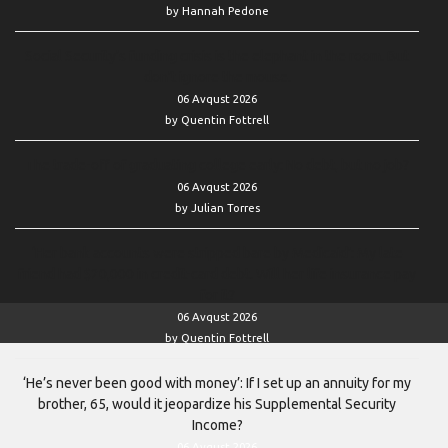
by Hannah Pedone
Social Security’s funding crisis is the elephant in the room. But
don’t ignore the mouse.
06 Avqust 2026
by Quentin Fottrell
The trade-off of graduating college early: No debt, but no job?
06 Avqust 2026
by Julian Torres
‘Her bank accounts were stripped bare by Medicaid’: My late
friend had $20,000 in credit-card debt. Will her life insurance pay
for it?
06 Avqust 2026
by Quentin Fottrell
‘He’s never been good with money’: If I set up an annuity for my
brother, 65, would it jeopardize his Supplemental Security
Income?
06 Avqust 2026