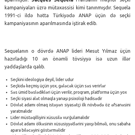
kampaniyaları üzrə mütəxəssisi kimi tanınmışdır. Sequela
1991-ci ildə hətta Türkiyədə ANAP üçün də seçki
kampaniyasının aparılmasında iştirak edib.
Sequelanın o dövrdə ANAP lideri Mesut Yılmaz üçün
hazırladığı 10 ən önəmli tövsiyyə isə uzun illər
yaddaşlarda qalıb.
Seçkini ideologiya deyil, lider udur
Seçkidə keçmiş üçün yox, gələcək üçün səs verirlər
Səs ümid bəslədikləri üçün verilir, proqram, platforma üçün yox
Seçki siyasi alət olmaqla yanaşı psixoloji hadisədir
Dövlət adamı olmaq istəyən siyasətçi ilk növbədə öz əfsanəsini
yaratmalıdır
Lider müstəqilliyini xüsusilə vurğulamalıdır
Dövlət adamı ölkəsinin xüsusiyyətlərini yaxşı bilməli, onu sabaha
apara biləcəyini göstərməlidir