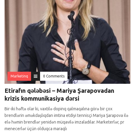
Marketinq
0 Comments
Etirafın qələbəsi – Mariya Şarapovadan
krizis kommunikasiya dərsi
Bir-iki həftə olar ki, vaxtilə dopinq qalmaqalına görə bir çox
brendlərin əməkdaşlıqdan imtina etdiyi tennisçi Mariya Şarapova ilə
elə həmin brendlər yenidən müqavilə imzaladılar. Marketerlər, pr
menecerlər üçün olduqca maraqlı