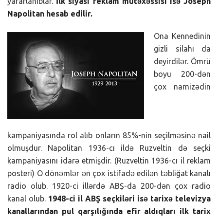
yararlanıblar.
İlk siyasi reklam mütəxəssisi isə Joseph
Napolitan hesab edilir.
Ona Kennedinin
gizli silahı da
deyirdilər. Ömrü
boyu 200-dən
çox namizədin
kampaniyasında rol alıb onların 85%-nin seçilməsinə nail
olmuşdur. Napolitan 1936-cı ildə Ruzveltin də seçki
kampaniyasını idarə etmişdir. (Ruzveltin 1936-cı il reklam
posteri) O dönəmlər ən çox istifadə edilən təbliğat kanalı
radio olub. 1920-ci illərdə ABŞ-da 200-dən çox radio
kanal olub.
1948-ci il ABŞ seçkiləri isə tarixə televizya
kanallarından pul qarşılığında efir aldıqları ilk tarix