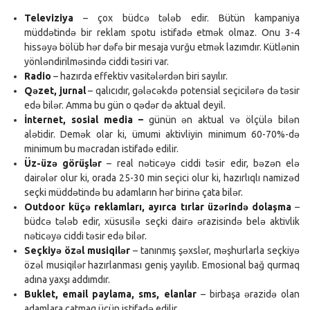
Televiziya
– çox büdcə tələb edir. Bütün kampaniya
müddətində bir reklam spotu istifadə etmək olmaz. Onu 3-4
hissəyə bölüb hər dəfə bir mesaja vurğu etmək lazımdır. Kütlənin
yönləndirilməsində ciddi təsiri var.
Radio
– hazırda effektiv vasitələrdən biri sayılır.
Qəzet, jurnal
– qalıcıdır, gələcəkdə potensial seçicilərə də təsir
edə bilər. Amma bu gün o qədər də aktual deyil.
İnternet, sosial media –
günün ən aktual və ölçülə bilən
alətidir. Demək olar ki, ümumi aktivliyin minimum 60-70%-də
minimum bu məcradan istifadə edilir.
Üz-üzə görüşlər
– real nəticəyə ciddi təsir edir, bəzən elə
dairələr olur ki, orada 25-30 min seçici olur ki, hazırlıqlı namizəd
seçki müddətində bu adamların hər birinə çata bilər.
Outdoor küçə reklamları, ayırca tırlar üzərində dolaşma
–
büdcə tələb edir, xüsusilə seçki dairə ərazisində belə aktivlik
nəticəyə ciddi təsir edə bilər.
Seçkiyə özəl musiqilər
– tanınmış şəxslər, məşhurlarla seçkiyə
özəl musiqilər hazırlanması geniş yayılıb. Emosional bağ qurmaq
adına yaxşı addımdır.
Buklet, email paylama, sms, elanlar
– birbaşa ərazidə olan
adamlara çatmaq üçün istifadə edilir.