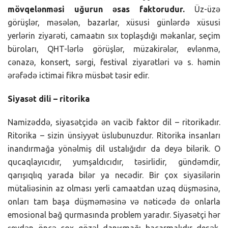
mövqelənməsi uğurun əsas faktorudur.
Üz-üzə
görüşlər, məsələn, bazarlar, xüsusi günlərdə xüsusi
yerlərin ziyarəti, camaatın sıx toplaşdığı məkanlar, seçim
büroları, QHT-lərlə görüşlər, müzakirələr, evlənmə,
cənazə, konsert, sərgi, festival ziyarətləri və s. həmin
ərəfədə ictimai fikrə müsbət təsir edir.
Siyasət dili – ritorika
Namizəddə, siyasətçidə ən vacib faktor dil – ritorikadır.
Ritorika – sizin ünsiyyət üslubunuzdur. Ritorika insanları
inandırmağa yönəlmiş dil ustalığıdır da deyə bilərik. O
qucaqlayıcıdır, yumşaldıcıdır, təsirlidir, gündəmdir,
qarışıqlıq yarada bilər ya necədir. Bir çox siyasilərin
mütaliəsinin az olması yerli camaatdan uzaq düşməsinə,
onları tam başa düşməməsinə və nəticədə də onlarla
emosional bağ qurmasında problem yaradır. Siyasətçi hər
şeydən öncə çox gözəl danışmağı bacarmalıdır desək,