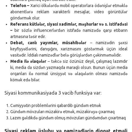
Telefon –
Xarici ölkələrdə mobil operatorlara ödənişlər etməklə
abonentlərə reklam xarakterli mesajlar, video görüntülər
göndərmək olur.
Referans kütlələr, siyasi xadimlər, məşhurlar və s. istifadəsi
–
bir sözlə influencerlərdən istifadə namizədə qarşı etibarın
artmasına təsir edir.
Debat, canlı yayımlar, müsahibələr
– namizədin şəxsi
keyfiyyətlərini, danışığını, xarizmasını göstərmək üçün ideal
vasitədir. İddialı namizədlər belə görüşlərdən çəkinməməlidir.
Media ilə əlaqələr
– təkcə siz özünüz deyil, çalışmaq lazımdır
ki, media da sizdən yazmaqda maraqlı olsun. Bunun üçün media
orqanları ilə normal ünsiyyət və əlaqələrin olması namizədə
kömək edə bilər.
Siyasi kommunikasiyada 3 vacib funksiya var:
Cəmiyyətin problemlərini qabardıb gündəm etmək
Gündəm mövzuları müzakirə etmək, müzakirəyə çıxarmaq
Lazım gəldikdə gündəm olmuş mövzuları gündəmdən çıxartmaq
Siyasi reklam üslubu və namizədlərin diqqət etməli