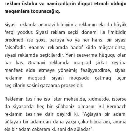
reklam üslubu və namizədlərin diqqət etməli olduğu
məqamlara toxunacağıq.
Siyasi reklamla ənənəvi bildiyimiz reklamın elə də böyük
fərqi yoxdur. Siyasi reklam seçki dönəmi ilə limitlidir,
predmedi isə şəxs, partiya və ya hər hansı bir siyasi
fəlsəfədir. Ənənəvi reklamda hədəf kütlə müştəridirsə,
siyasi reklamda seçicilərdir. Yəni səsvermə hüququ olan
hər kəs. Ənənəvi reklamda məqsəd şirkət xeyrinə
mənfəət əldə etməyə yönəlmiş fəaliyyətdirsə, siyasi
reklamın məqsədi siyasi məqsədə çatmaq üçün
seçicilərin səsini qazanma prosesidir.
Reklamın təsirinə isə istər məhsulda, xidmətdə, istərsə
də siyasətdə heç bir şübhəniz olmasın. Bil Bernbach
reklamın təsirinə dair deyirdi ki, “Ağlayan bir adamı
ağlayan bir adamdan daha yaxşı çəkə bilmərəm, amma
elə bir adam çəkərəm ki, səni də ağladar”.