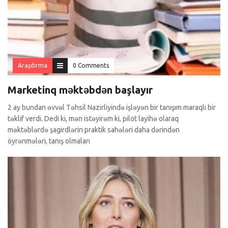
Araşdırma
0 Comments
Marketinq məktəbdən başlayır
2 ay bundan əvvəl Təhsil Nazirliyində işləyən bir tanışım maraqlı bir
təklif verdi. Dedi ki, mən istəyirəm ki, pilot layihə olaraq
məktəblərdə şagirdlərin praktik sahələri daha dərindən
öyrənmələri, tanış olmaları