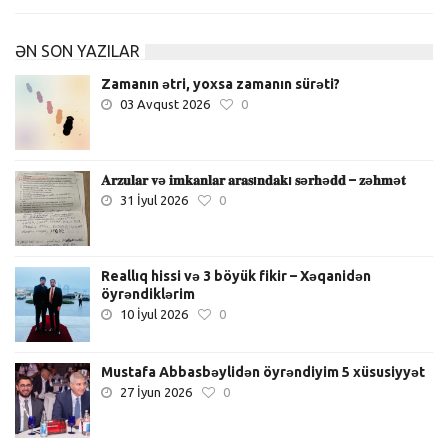
ƏN SON YAZILAR
Zamanın ətri, yoxsa zamanın sürəti?
03 Avqust 2026
0
𝐀𝐫𝐳𝐮𝐥𝐚𝐫 𝐯ə 𝐢𝐦𝐤𝐚𝐧𝐥𝐚𝐫 𝐚𝐫𝐚𝐬ı𝐧𝐝𝐚𝐤ı 𝐬ə𝐫𝐡ə𝐝𝐝 – 𝐳ə𝐡𝐦ə𝐭
31 İyul 2026
0
Reallıq hissi və 3 böyük fikir – Xəqanidən
öyrəndiklərim
10 İyul 2026
0
Mustafa Abbasbəylidən öyrəndiyim 5 xüsusiyyət
27 İyun 2026
0