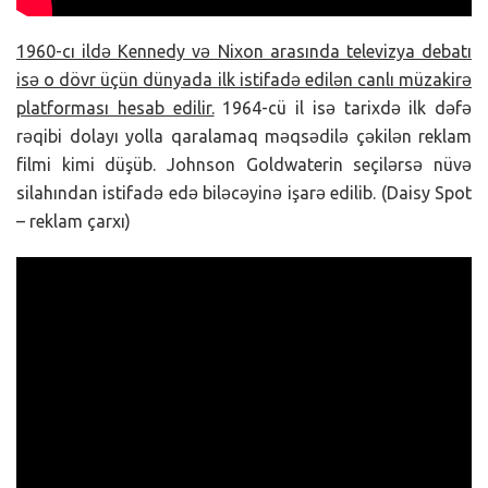
1960-cı ildə Kennedy və Nixon arasında televizya debatı
isə o dövr üçün dünyada ilk istifadə edilən canlı müzakirə
platforması hesab edilir.
1964-cü il isə tarixdə ilk dəfə
rəqibi dolayı yolla qaralamaq məqsədilə çəkilən reklam
filmi kimi düşüb. Johnson Goldwaterin seçilərsə nüvə
silahından istifadə edə biləcəyinə işarə edilib. (Daisy Spot
– reklam çarxı)