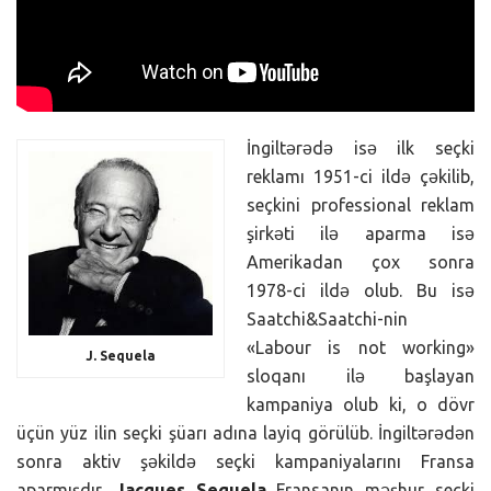
İngiltərədə isə ilk seçki
reklamı 1951-ci ildə çəkilib,
seçkini professional reklam
şirkəti ilə aparma isə
Amerikadan çox sonra
1978-ci ildə olub. Bu isə
Saatchi&Saatchi-nin
«Labour is not working»
J. Sequela
sloqanı ilə başlayan
kampaniya olub ki, o dövr
üçün yüz ilin seçki şüarı adına layiq görülüb. İngiltərədən
sonra aktiv şəkildə seçki kampaniyalarını Fransa
aparmışdır.
Jacques Sequela
Fransanın məşhur seçki