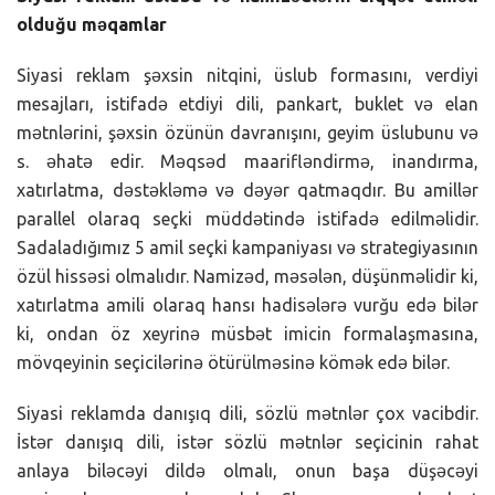
olduğu məqamlar
Siyasi reklam şəxsin nitqini, üslub formasını, verdiyi
mesajları, istifadə etdiyi dili, pankart, buklet və elan
mətnlərini, şəxsin özünün davranışını, geyim üslubunu və
s. əhatə edir. Məqsəd maarifləndirmə, inandırma,
xatırlatma, dəstəkləmə və dəyər qatmaqdır. Bu amillər
parallel olaraq seçki müddətində istifadə edilməlidir.
Sadaladığımız 5 amil seçki kampaniyası və strategiyasının
özül hissəsi olmalıdır. Namizəd, məsələn, düşünməlidir ki,
xatırlatma amili olaraq hansı hadisələrə vurğu edə bilər
ki, ondan öz xeyrinə müsbət imicin formalaşmasına,
mövqeyinin seçicilərinə ötürülməsinə kömək edə bilər.
Siyasi reklamda danışıq dili, sözlü mətnlər çox vacibdir.
İstər danışıq dili, istər sözlü mətnlər seçicinin rahat
anlaya biləcəyi dildə olmalı, onun başa düşəcəyi