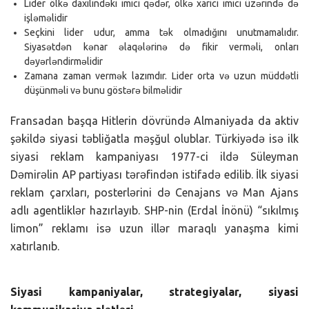
Lider ölkə daxilindəki imici qədər, ölkə xarici imici üzərində də
işləməlidir
Seçkini lider udur, amma tək olmadığını unutmamalıdır.
Siyasətdən kənar əlaqələrinə də fikir verməli, onları
dəyərləndirməlidir
Zamana zaman vermək lazımdır. Lider orta və uzun müddətli
düşünməli və bunu göstərə bilməlidir
Fransadan başqa Hitlerin dövründə Almaniyada da aktiv
şəkildə siyasi təbliğatla məşğul olublar. Türkiyədə isə ilk
siyasi reklam kampaniyası 1977-ci ildə Süleyman
Dəmirəlin AP partiyası tərəfindən istifadə edilib. İlk siyasi
reklam çarxları, posterlərini də Cenajans və Man Ajans
adlı agentliklər hazırlayıb. SHP-nin (Erdal İnönü) “sıkılmış
limon” reklamı isə uzun illər maraqlı yanaşma kimi
xatırlanıb.
Siyasi kampaniyalar, strategiyalar, siyasi