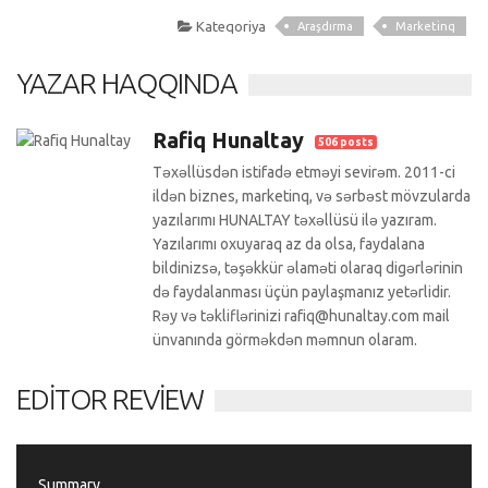
Kateqoriya
Araşdırma
Marketinq
YAZAR HAQQINDA
Rafiq Hunaltay
506 posts
Təxəllüsdən istifadə etməyi sevirəm. 2011-ci
ildən biznes, marketinq, və sərbəst mövzularda
yazılarımı HUNALTAY təxəllüsü ilə yazıram.
Yazılarımı oxuyaraq az da olsa, faydalana
bildinizsə, təşəkkür əlaməti olaraq digərlərinin
də faydalanması üçün paylaşmanız yetərlidir.
Rəy və təkliflərinizi rafiq@hunaltay.com mail
ünvanında görməkdən məmnun olaram.
EDITOR REVIEW
Summary