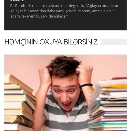
Bil Bernbach reklamın təsirinə dair deyirdi ki, “Ağlayan bir adamı
ağlayan bir adamdan daha yaxşı çəkə bilmərəm, amma elə bir
adam çəkərəm ki, səni də ağladar”.
HƏMÇININ OXUYA BILƏRSINIZ