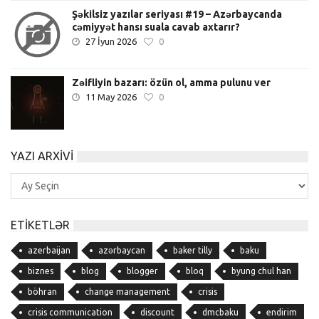
Şəkilsiz yazılar seriyası #19 – Azərbaycanda
cəmiyyət hansı suala cavab axtarır?
27 İyun 2026
0
Zəifliyin bazarı: özün ol, amma pulunu ver
11 May 2026
0
YAZI ARXIVI
Yazı
Arxivi
ETIKETLƏR
azerbaijan
azərbaycan
baker tilly
baku
biznes
blog
blogger
bloq
byung chul han
böhran
change management
crisis
crisis communication
discount
dmcbaku
endirim