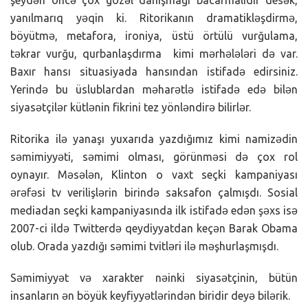
yanılmarıq yəqin ki. Ritorikanın dramatikləşdirmə,
böyütmə, metafora, ironiya, üstü örtülü vurğulama,
təkrar vurğu, qurbanlaşdırma kimi mərhələləri də var.
Baxır hansı situasiyada hansından istifadə edirsiniz.
Yerində bu üslublardan məharətlə istifadə edə bilən
siyasətçilər kütlənin fikrini tez yönləndirə bilirlər.
Ritorika ilə yanaşı yuxarıda yazdığımız kimi namizədin
səmimiyyəti, səmimi olması, görünməsi də çox rol
oynayır. Məsələn, Klinton o vaxt seçki kampaniyası
ərəfəsi tv verilişlərin birində saksafon çalmışdı. Sosial
mediadan seçki kampaniyasında ilk istifadə edən şəxs isə
2007-ci ildə Twitterdə qeydiyyatdan keçən Barak Obama
olub. Orada yazdığı səmimi tvitləri ilə məşhurlaşmışdı.
Səmimiyyət və xarakter nəinki siyasətçinin, bütün
insanların ən böyük keyfiyyətlərindən biridir deyə bilərik.