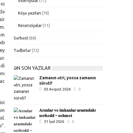
İntervyular
(17)
-ni
 də
Köşə yazıları
(76)
air
Resenziyalar
(11)
im.
dam
Sərbəst
(66)
ıb
şey
Tədbirlər
(72)
ur.
ndi
ƏN SON YAZILAR
nı
Zamanın ətri, yoxsa zamanın
yac
sürəti?
03 Avqust 2026
0
ini
dən
𝐀𝐫𝐳𝐮𝐥𝐚𝐫 𝐯ə 𝐢𝐦𝐤𝐚𝐧𝐥𝐚𝐫 𝐚𝐫𝐚𝐬ı𝐧𝐝𝐚𝐤ı
𝐬ə𝐫𝐡ə𝐝𝐝 – 𝐳ə𝐡𝐦ə𝐭
il.
31 İyul 2026
0
ə”.