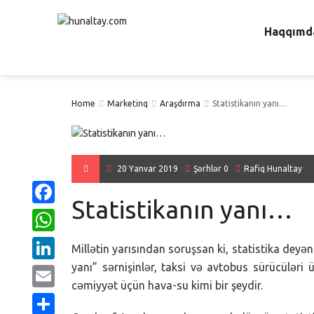
Haqqımd
Home
Marketinq
Araşdırma
Statistikanın yanı…
20 Yanvar 2019
Şərhlər 0
Rafiq Hunaltay
Statistikanın yanı…
Facebook
WhatsApp
Millətin yarısından soruşsan ki, statistika deyən
yanı” sərnişinlər, taksi və avtobus sürücüləri
LinkedIn
cəmiyyət üçün hava-su kimi bir şeydir.
Email