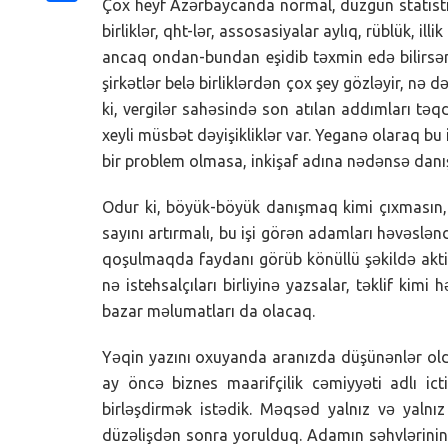
Çox heyf Azərbaycanda normal, düzgün statistika
Share
birliklər, qht-lər, assosasiyalar aylıq, rüblük, i
ancaq ondan-bundan eşidib təxmin edə bilirsən. 
şirkətlər belə birliklərdən çox şey gözləyir, nə d
ki, vergilər sahəsində son atılan addımları tə
xeyli müsbət dəyişikliklər var. Yeganə olaraq bu
bir problem olmasa, inkişaf adına nədənsə danı
Odur ki, böyük-böyük danışmaq kimi çıxmasın, 
sayını artırmalı, bu işi görən adamları həvəslənd
qoşulmaqda faydanı görüb könüllü şəkildə aktiv f
nə istehsalçıları birliyinə yazsalar, təklif kim
bazar məlumatları da olacaq.
Yəqin yazını oxuyanda aranızda düşünənlər oldu 
ay öncə biznes maarifçilik cəmiyyəti adlı ict
birləşdirmək istədik. Məqsəd yalnız və yalnız 
düzəlişdən sonra yorulduq. Adamın səhvlərinin