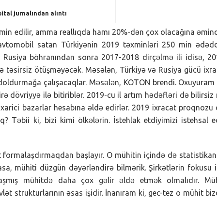
ital jurnalından alıntı
min edilir, amma reallıqda hamı 20%-dən çox olacağına əmind
 avtomobil satan Türkiyənin 2019 təxminləri 250 min ədədd
 Rusiya böhranından sonra 2017-2018 dirçəlmə ili idisə, 2
izə təsirsiz ötüşməyəcək. Məsələn, Türkiyə və Rusiya gücü ixr
r doldurmağa çalışacaqlar. Məsələn, KOTON brendi. Oxuyuram 
ə dövriyyə ilə bitiriblər. 2019-cu il artım hədəfləri də bilirsiz
xarici bazarlar hesabına əldə edirlər. 2019 ixracat proqnozu
 Təbii ki, bizi kimi ölkələrin. İstehlak etdiyimizi istehsal 
t formalaşdırmaqdan başlayır. O mühitin içində də statistikan
asa, mühiti düzgün dəyərləndirə bilmərik. Şirkətlərin fokusu 
şmış mühitdə daha çox gəlir əldə etmək olmalıdır. Müh
t strukturlarının əsas işidir. İnanıram ki, gec-tez o mühit bi