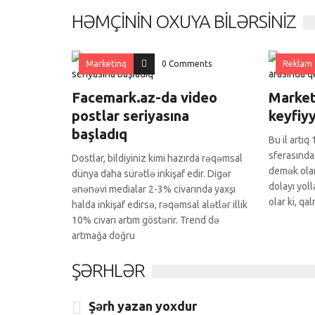
HƏMÇININ OXUYA BILƏRSINIZ
Marketinq
0 Comments
Reklam
Facemark.az-da video
Market
postlar seriyasına
keyfiy
başladıq
Bu il artıq
sferasında
Dostlar, bildiyiniz kimi hazırda rəqəmsal
demək olar
dünya daha sürətlə inkişaf edir. Digər
dolayı yol
ənənəvi medialar 2-3% civarında yaxşı
olar ki, q
halda inkişaf edirsə, rəqəmsal alətlər illik
10% civarı artım göstərir. Trend də
artmağa doğru
ŞƏRHLƏR
Şərh yazan yoxdur