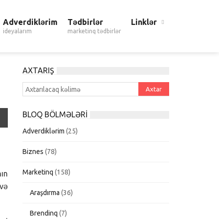
Adverdiklərim
Tədbirlər
Linklər
ideyalarım
marketinq tədbirlər
AXTARIŞ
BLOQ BÖLMƏLƏRI
Adverdiklərim
(25)
Biznes
(78)
Marketinq
(158)
nın
 və
Araşdırma
(36)
Brendinq
(7)