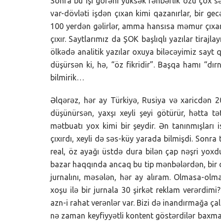
Sonra bu işi görəni yüksək rəhbərlik özü çox sə
var-dövləti işdən çıxan kimi qazanırlar, bir gec
100 yerdən gəlirlər, amma hansısa məmur çıxa
çıxır. Saytlarımız da ŞOK başlıqlı yazılar tirajl
ölkədə analitik yazılar oxuya biləcəyimiz sayt 
düşürsən ki, hə, “öz fikridir”. Başqa hamı “dırn
bilmirik…
Əlqərəz, hər ay Türkiyə, Rusiya və xaricdən 
düşünürsən, yaxşı xeyli şeyi götürür, hətta 
mətbuatı yox kimi bir şeydir. Ən tanınmışları 
çıxırdı, xeyli də səs-küy yarada bilmişdi. Sonra
real, öz ayağı üstdə dura bilən çap nəşri yoxdu
bazar haqqında ancaq bu tip mənbələrdən, bir d
jurnalını, məsələn, hər ay alıram. Olmasa-ol
xoşu ilə bir jurnala 30 şirkət reklam verərdi
azn-i rahat verənlər var. Bizi də inandırmağa çalı
nə zaman keyfiyyətli kontent göstərdilər baxma