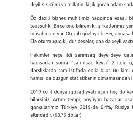
deyilik. Özünü və millətini kiçik görən adam s
Öz daxili biznes mühitimiz haqqında əsaslı b
təəssüf ki. Bircə onu bilirəm ki, şirkətlərimiz y
müşahidəm var. Oturub gözləyirik. Heç olmasa h
Elə oturmuşuq ki, dur desələr, ona da xeyli vaxt
Həkimlər neçə ildi sarımsaq deyə-deyə qal
hadisədən sonra “sarımsaq keysi” 2 ildir ki
dərsliklərdə tam istifadə edilə bilər. Bu kimi
hamısı da düzgün statistikanın olmamasından ir
2019-cu il dünya iqtisadiyyatı üçün heç də ya
bilərsiniz. Artım tempi, böyüyən bazarlar əs
qonşularımız Türkiyə 2019-da 0.4%, Rusiya 
altındadır. (68.76 dollar)