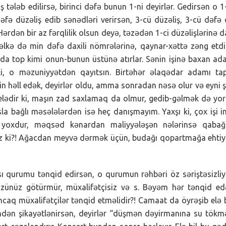
 tələb edilirsə, birinci dəfə bunun 1-ni deyirlər. Gedirsən o 1
 dəfə düzəliş edib sənədləri verirsən, 3-cü düzəliş, 3-cü dəfə
 Hərdən bir az fərqlilik olsun deyə, təzədən 1-ci düzəlişlərinə d
əlkə də min dəfə daxili nömrələrinə, qaynar-xəttə zəng etd
 da top kimi onun-bunun üstünə atırlar. Sənin işinə baxan a
i, o məzuniyyətdən qayıtsın. Birtəhər əlaqədar adamı tap
yin həll edək, deyirlər oldu, amma sonradan nəsə olur və eyni 
ə elədir ki, maşın zad saxlamaq da olmur, gedib-gəlmək də yor
la bağlı məsələlərdən isə heç danışmayım. Yaxşı ki, çox işi i
 yoxdur, məqsəd kənardan maliyyələşən nələrinsə qabağı
sız ki?! Ağacdan meyvə dərmək üçün, budağı qopartmağa ehti
ı qurumu tənqid edirsən, o qurumun rəhbəri öz səriştəsizliy
özünüz götürmür, müxalifətçisiz və s. Bəyəm hər tənqid e
ncaq müxalifətçilər tənqid etməlidir?! Camaat da öyrəşib elə b
ndən şikayətlənirsən, deyirlər “düşmən dəyirmanına su tökm