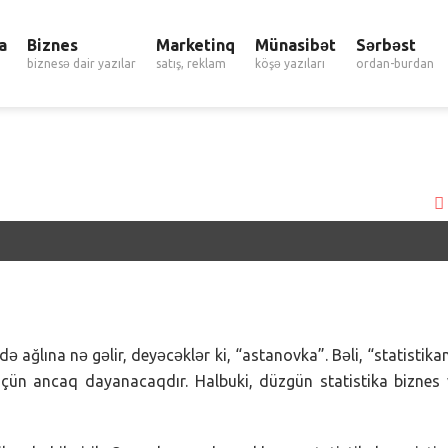
a
Biznes
Marketinq
Münasibət
Sərbəst
biznesə dair yazılar
satış, reklam
köşə yazıları
ordan-burdan
də ağlına nə gəlir, deyəcəklər ki, “astanovka”. Bəli, “statistika
 üçün ancaq dayanacaqdır. Halbuki, düzgün statistika biznes