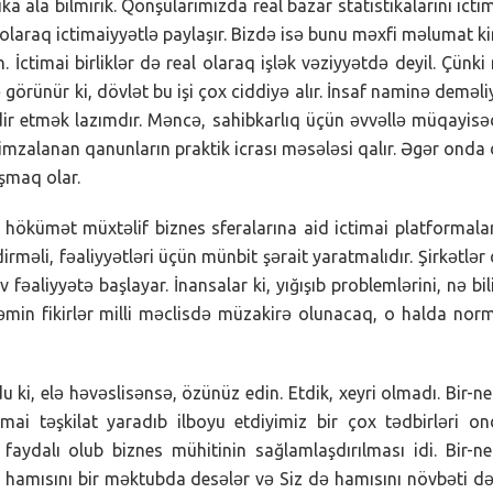
 ala bilmirik. Qonşularımızda real bazar statistikalarını icti
llik olaraq ictimaiyyətlə paylaşır. Bizdə isə bunu məxfi məlumat k
İctimai birliklər də real olaraq işlək vəziyyətdə deyil. Çünki
ə görünür ki, dövlət bu işi çox ciddiyə alır. İnsaf naminə deməli
qdir etmək lazımdır. Məncə, sahibkarlıq üçün əvvəllə müqayis
 imzalanan qanunların praktik icrası məsələsi qalır. Əgər onda
şmaq olar.
hökümət müxtəlif biznes sferalarına aid ictimai platformala
irməli, fəaliyyətləri üçün münbit şərait yaratmalıdır. Şirkətlər
əaliyyətə başlayar. İnansalar ki, yığışıb problemlərini, nə bi
i həmin fikirlər milli məclisdə müzakirə olunacaq, o halda nor
ki, elə həvəslisənsə, özünüz edin. Etdik, xeyri olmadı. Bir-n
imai təşkilat yaradıb ilboyu etdiyimiz bir çox tədbirləri o
faydalı olub biznes mühitinin sağlamlaşdırılması idi. Bir-n
 hamısını bir məktubda desələr və Siz də hamısını növbəti d