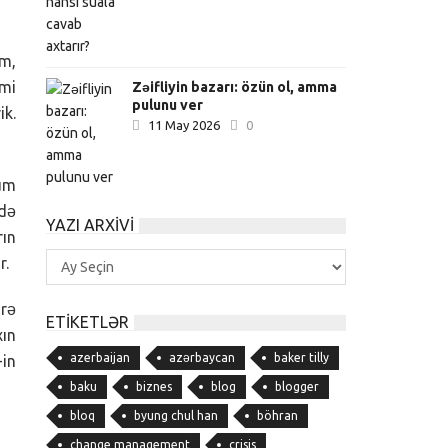
əm,
imi
Zəifliyin bazarı: özün ol, amma
pulunu ver
ik.
11 May 2026
0
um
rdə
YAZI ARXIVI
rın
Yazı
r.
Arxivi
örə
ETIKETLƏR
xın
azerbaijan
azərbaycan
baker tilly
in
baku
biznes
blog
blogger
bloq
byung chul han
böhran
change management
crisis