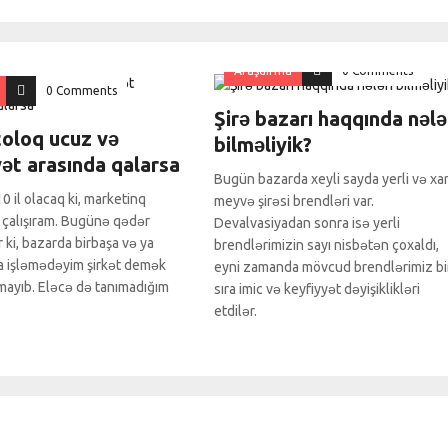
Araşdırma
0 Comments
0 Comments
Şirə bazarı haqqında nələ
oloq ucuz və
bilməliyik?
yət arasında qalarsa
Bugün bazarda xeyli sayda yerli və xar
 10 il olacaq ki, marketinq
meyvə şirəsi brendləri var.
 çalışıram. Bugünə qədər
Devalvasiyadan sonra isə yerli
 ki, bazarda birbaşa və ya
brendlərimizin sayı nisbətən çoxaldı,
la işləmədəyim şirkət demək
eyni zamanda mövcud brendlərimiz bi
almayıb. Eləcə də tanımadığım
sıra imic və keyfiyyət dəyişiklikləri
etdilər.