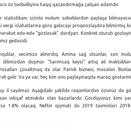
adəcə öz tənbəlliyinə haqq qazandırmağa çalışan adamdır.
ir statistikanı sizinlə məlum səbəblərdən paylaşa bilməyəc
eni vergi islahatlarına görə gələcəyi proqnozlaşdıra bilmirmiş k
ərəkət edə-edə “gözləsək” dərdyarı. Konkret oturub gözləyir
ımız gedəsidi.
mışdılar, vecimizə almırdıq. Amma sağ olsunlar, son məl
, dilimizdən düşmür. “Sarımsaq keysi” artıq ali məktəblə
 misalları çoxaltmaq da olar. Parnik biznesi, məsələn. Bunla
əli gəlir. Və ya var, heç kim onu paylaşmaqda maraq göstərmi
xşı il sayılmaz. Aşağıdakı şəkildə rəqəmlərdən özünüz də g
asən inkişaf etməkdə olan bazarlardır. Gördüyünüz kimi ya
isə 1.8% olacaq. Neftin qiyməti də 2019 təxminləri 2018-