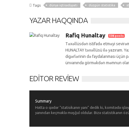
Tags
dünya iqtisadiyyatı
düzgün statistika
s
YAZAR HAQQINDA
Rafiq Hunaltay
506 posts
Təxəllüsdən istifadə etməyi sevirəm
HUNALTAY təxəllüsü ilə yazıram. Yazı
digərlərinin də faydalanması üçün pa
ünvanında görməkdən məmnun ola
EDITOR REVIEW
Summary
Hətta o qədər "statisikanın yanı" dedik ki, komitədə işl
yanından keçməklə məşğul oldular. Bizə statistikanın özü