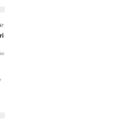
ri
ici
r