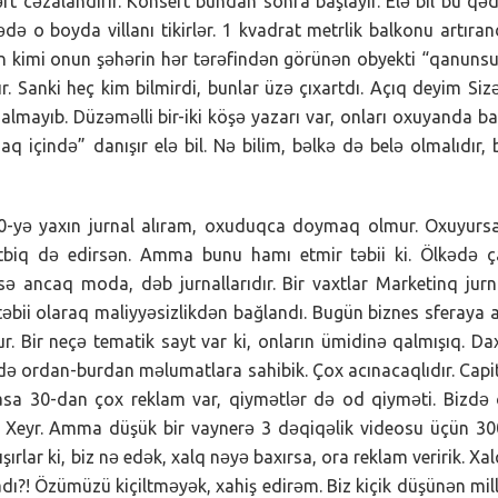
rt cəzalandırır. Konsert bundan sonra başlayır. Elə bil bu qə
ədə o boyda villanı tikirlər. 1 kvadrat metrlik balkonu artıra
n kimi onun şəhərin hər tərəfindən görünən obyekti “qanuns
ayır. Sanki heç kim bilmirdi, bunlar üzə çıxartdı. Açıq deyim Siz
qalmayıb. Düzəməlli bir-iki köşə yazarı var, onları oxuyanda b
aq içində” danışır elə bil. Nə bilim, bəlkə də belə olmalıdır, 
20-yə yaxın jurnal alıram, oxuduqca doymaq olmur. Oxuyurs
tətbiq də edirsən. Amma bunu hamı etmir təbii ki. Ölkədə 
isə ancaq moda, dəb jurnallarıdır. Bir vaxtlar Marketinq jurn
 təbii olaraq maliyyəsizlikdən bağlandı. Bugün biznes sferaya 
r. Bir neçə tematik sayt var ki, onların ümidinə qalmışıq. Dax
ə ordan-burdan məlumatlara sahibik. Çox acınacaqlıdır. Capi
masa 30-dan çox reklam var, qiymətlər də od qiyməti. Bizdə
mi? Xeyr. Amma düşük bir vaynerə 3 dəqiqəlik videosu üçün 3
şırlar ki, biz nə edək, xalq nəyə baxırsa, ora reklam veririk. Xa
dı?! Özümüzü kiçiltməyək, xahiş edirəm. Biz kiçik düşünən mil