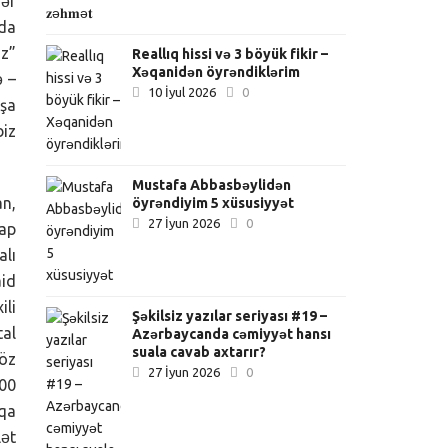
dər
nda
uz”
Reallıq hissi və 3 böyük fikir –
Xəqanidən öyrəndiklərim
ə –
10 İyul 2026
0
aşa
biz
Mustafa Abbasbəylidən
an,
öyrəndiyim 5 xüsusiyyət
27 İyun 2026
0
çap
alı
aid
ili
Şəkilsiz yazılar seriyası #19 –
tal
Azərbaycanda cəmiyyət hansı
suala cavab axtarır?
 öz
27 İyun 2026
0
000
lqa
lət