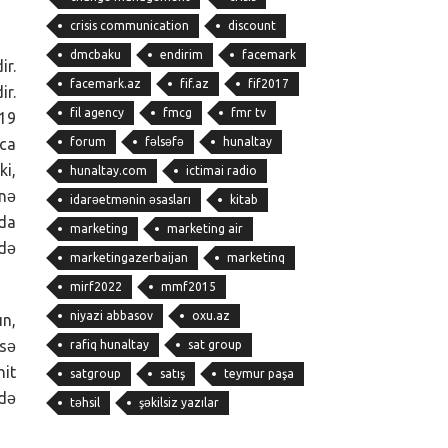
crisis communication
discount
dmcbaku
endirim
facemark
ir.
facemark.az
fif.az
fif2017
ir.
fil agency
fmcg
fmr tv
019
forum
fəlsəfə
hunaltay
aca
ki,
hunaltay.com
ictimai radio
 nə
idarəetmənin əsasları
kitab
 da
marketing
marketing air
edə
marketingazerbaijan
marketinq
mirf2022
mmf2015
niyazi abbasov
oxu.az
ın,
isə
rafiq hunaltay
sat group
it
satgroup
satış
teymur paşa
zdə
təhsil
şəkilsiz yazılar