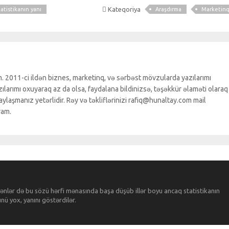
Kateqoriya
tatistikanın yanı
Araşdırma
Marketin
. 2011-ci ildən biznes, marketinq, və sərbəst mövzularda yazılarımı
larımı oxuyaraq az da olsa, faydalana bildinizsə, təşəkkür əlaməti olaraq
ylaşmanız yetərlidir. Rəy və təkliflərinizi rafiq@hunaltay.com mail
ram.
əyənlər də bu sözü hərfi mənasında başa düşüb illər boyu ancaq statistikanın
nü yox, yanını göstərdilər.