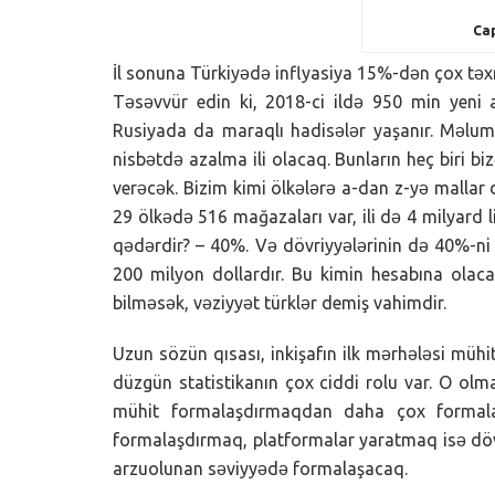
Cap
İl sonuna Türkiyədə inflyasiya 15%-dən çox təx
Təsəvvür edin ki, 2018-ci ildə 950 min yeni
Rusiyada da maraqlı hadisələr yaşanır. Məlum
nisbətdə azalma ili olacaq. Bunların heç biri b
verəcək. Bizim kimi ölkələrə a-dan z-yə malla
29 ölkədə 516 mağazaları var, ili də 4 milyard lir
qədərdir? – 40%. Və dövriyyələrinin də 40%-ni 
200 milyon dollardır. Bu kimin hesabına olacaq?
bilməsək, vəziyyət türklər demiş vahimdir.
Uzun sözün qısası, inkişafın ilk mərhələsi mühi
düzgün statistikanın çox ciddi rolu var. O olm
mühit formalaşdırmaqdan daha çox formala
formalaşdırmaq, platformalar yaratmaq isə dövlə
arzuolunan səviyyədə formalaşacaq.