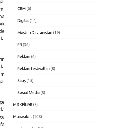
mai
CRM
(6)
imi
 nə
Digital
(14)
yik
ədə
Müştəri Davranışları
(19)
 da
PR
(36)
Reklam
(6)
rın
 də
Reklam festivalları
(8)
lim
Satış
(15)
mal
Sosial Media
(5)
eçə
MƏXFİLƏR
(7)
nda
Münasibət
(108)
eçə
əfə