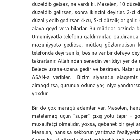
düzəldib gəlsəz, nə vardı ki. Məsələn, 10 düzəliş
düzəldib gəlirsən, sonra ikincini deyirlər. 2-ci
düzəliş edib gedirsən 4-cü, 5-ci düzəlişlər gəlir.
əlavə qeyd verə bilərlər. Bu müddət ərzində b
Ümumiyyətlə telefonu qaldırmırlar, qaldıranda
məzuniyyətə gedibsə, mütləq gözləməlisən k
telefonda deyirsən ki, bəs nə var bir dəfəyə de
təkrarlanır. Allahından sənədin verildiyi yer d
Beləcə uzana-uzana gedir və bezirsən. Natarius
ASAN-a veriblər. Bizim siyasətlə əlaqəmiz
almaqdırsa, qurunun oduna yaşı niyə yandırır
yoxdur.
Bir də çox maraqlı adamlar var. Məsələn, hans
malalamaq üçün “super” çıxış yolu tapır – g
müxalifətçi olmalıdır, yoxsa, qəbahət bir şeyi a
Məsələn, hansısa sektorun yarıtmaz fəaliyyəti