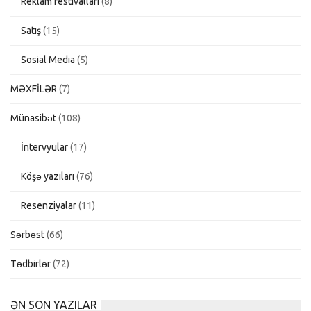
Reklam festivalları
(8)
Satış
(15)
Sosial Media
(5)
MƏXFİLƏR
(7)
Münasibət
(108)
İntervyular
(17)
Köşə yazıları
(76)
Resenziyalar
(11)
Sərbəst
(66)
Tədbirlər
(72)
ƏN SON YAZILAR