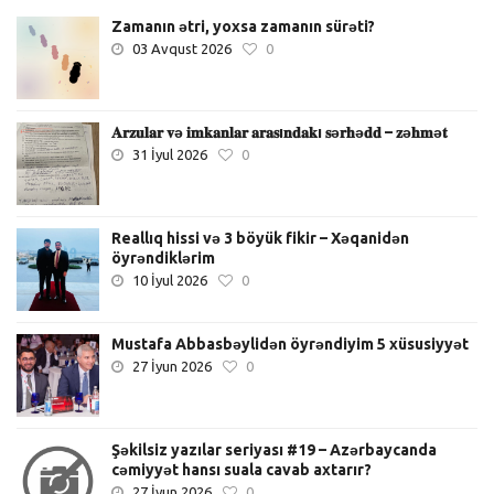
Zamanın ətri, yoxsa zamanın sürəti?
03 Avqust 2026
0
𝐀𝐫𝐳𝐮𝐥𝐚𝐫 𝐯ə 𝐢𝐦𝐤𝐚𝐧𝐥𝐚𝐫 𝐚𝐫𝐚𝐬ı𝐧𝐝𝐚𝐤ı 𝐬ə𝐫𝐡ə𝐝𝐝 – 𝐳ə𝐡𝐦ə𝐭
31 İyul 2026
0
Reallıq hissi və 3 böyük fikir – Xəqanidən
öyrəndiklərim
10 İyul 2026
0
Mustafa Abbasbəylidən öyrəndiyim 5 xüsusiyyət
27 İyun 2026
0
Şəkilsiz yazılar seriyası #19 – Azərbaycanda
cəmiyyət hansı suala cavab axtarır?
27 İyun 2026
0