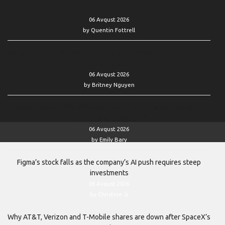
longer care for himself. Am I wrong to leave his care to the state?
06 Avqust 2026
by Quentin Fottrell
Sandisk’s stock falls as the company’s forecast doesn’t live up to
high expectations
06 Avqust 2026
by Britney Nguyen
Block slashed 40% of its workforce for AI — and its earnings
suggest that’s paying off
06 Avqust 2026
by Emily Bary
Figma’s stock falls as the company’s AI push requires steep
investments
06 Avqust 2026
by Christine Ji
Why AT&T, Verizon and T-Mobile shares are down after SpaceX’s