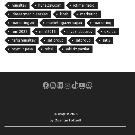
hunaltay
hunaltay.com
ictimai radio
idarəetmənin əsasları
kitab
marketing
marketing air
marketingazerbaijan
marketinq
mirf2022
mmf2015
niyazi abbasov
oxu.az
rafiq hunaltay
sat group
satgroup
satış
teymur paşa
təhsil
şəkilsiz yazılar
Facebook
Instagram
LinkedIn
Mail
TikTok
YouTube
WhatsApp
I got two email invitations from friends. Is this a phishing scam —
or am I suddenly popular?
06 Avqust 2026
by Quentin Fottrell
‘I don’t wish to be cold-hearted’: My elderly relative can no