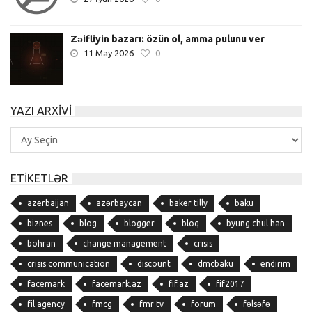
Zəifliyin bazarı: özün ol, amma pulunu ver
11 May 2026
0
YAZI ARXIVI
Yazı
Arxivi
ETIKETLƏR
azerbaijan
azərbaycan
baker tilly
baku
biznes
blog
blogger
bloq
byung chul han
böhran
change management
crisis
crisis communication
discount
dmcbaku
endirim
facemark
facemark.az
fif.az
fif2017
fil agency
fmcg
fmr tv
forum
fəlsəfə