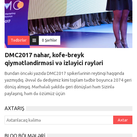
Tədbirlər
0 Şərhlər
DMC2017 nahar, kofe-breyk
qiymətləndirməsi və izləyici rəyləri
Bundan öncəki yazıda DMC2017 spikerlərinin reytinqi haqqında
yazmışdıq. Əvvəl də dediyimiz kimi toplam tədbir boyunca 2074 geri
dönüş almışıq. Mərhələli şəkildə geri dönüşləri həm Sizinlə
paylaşırıq, həm də özümüz üçün
AXTARIŞ
BLOQ BÖLMƏLƏRI