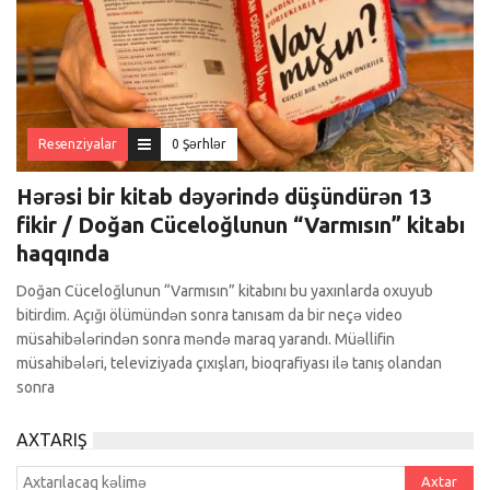
Resenziyalar
0 Şərhlər
Hərəsi bir kitab dəyərində düşündürən 13
fikir / Doğan Cüceloğlunun “Varmısın” kitabı
haqqında
Doğan Cüceloğlunun “Varmısın” kitabını bu yaxınlarda oxuyub
bitirdim. Açığı ölümündən sonra tanısam da bir neçə video
müsahibələrindən sonra məndə maraq yarandı. Müəllifin
müsahibələri, televiziyada çıxışları, bioqrafiyası ilə tanış olandan
sonra
AXTARIŞ