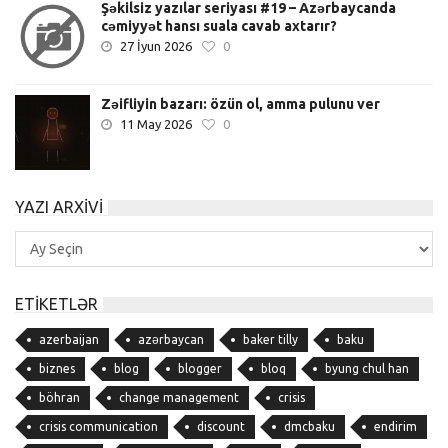
Şəkilsiz yazılar seriyası #19 – Azərbaycanda
cəmiyyət hansı suala cavab axtarır?
27 İyun 2026
0
Zəifliyin bazarı: özün ol, amma pulunu ver
11 May 2026
0
YAZI ARXIVI
Yazı
Arxivi
ETIKETLƏR
azerbaijan
azərbaycan
baker tilly
baku
biznes
blog
blogger
bloq
byung chul han
böhran
change management
crisis
crisis communication
discount
dmcbaku
endirim