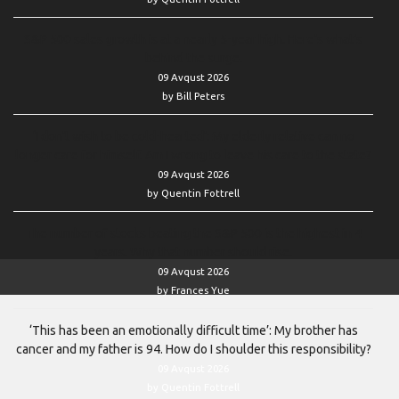
S&P 500 sales growth is at a nearly 5-year high. Here’s what’s
behind the surge.
09 Avqust 2026
by Bill Peters
‘I don’t wish to be cold-hearted’: My elderly relative can no
longer care for himself. Am I wrong to leave his care to the state?
09 Avqust 2026
by Quentin Fottrell
The number of stocks beating the S&P 500 is the highest in 4
years. Why that number should rise.
09 Avqust 2026
by Frances Yue
‘This has been an emotionally difficult time’: My brother has
cancer and my father is 94. How do I shoulder this responsibility?
09 Avqust 2026
by Quentin Fottrell