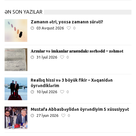
ƏN SON YAZILAR
Zamanın ətri, yoxsa zamanın sürəti?
03 Avqust 2026
0
𝐀𝐫𝐳𝐮𝐥𝐚𝐫 𝐯ə 𝐢𝐦𝐤𝐚𝐧𝐥𝐚𝐫 𝐚𝐫𝐚𝐬ı𝐧𝐝𝐚𝐤ı 𝐬ə𝐫𝐡ə𝐝𝐝 – 𝐳ə𝐡𝐦ə𝐭
31 İyul 2026
0
Reallıq hissi və 3 böyük fikir – Xəqanidən
öyrəndiklərim
10 İyul 2026
0
Mustafa Abbasbəylidən öyrəndiyim 5 xüsusiyyət
27 İyun 2026
0