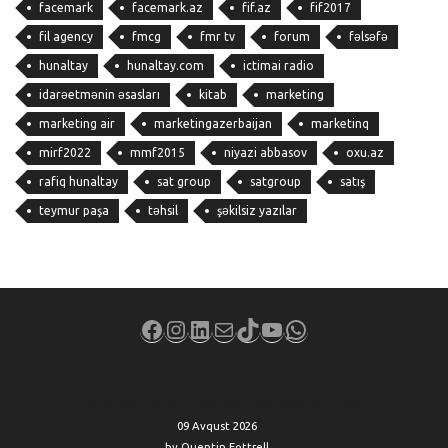
facemark
facemark.az
fif.az
fif2017
fil agency
fmcg
fmr tv
forum
fəlsəfə
hunaltay
hunaltay.com
ictimai radio
idarəetmənin əsasları
kitab
marketing
marketing air
marketingazerbaijan
marketinq
mirf2022
mmf2015
niyazi abbasov
oxu.az
rafiq hunaltay
sat group
satgroup
satış
teymur paşa
təhsil
şəkilsiz yazılar
Facebook
Instagram
LinkedIn
Mail
TikTok
YouTube
WhatsApp
‘My wife and I are both retired’: Do we dip into our $2.3 million
fund to pay off our $300,000 mortgage at 2.9%?
09 Avqust 2026
by Quentin Fottrell