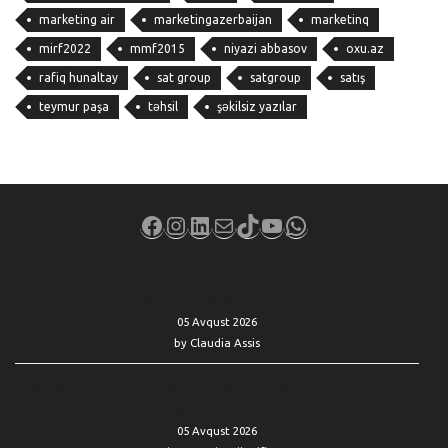
marketing air
marketingazerbaijan
marketinq
mirf2022
mmf2015
niyazi abbasov
oxu.az
rafiq hunaltay
sat group
satgroup
satış
teymur paşa
təhsil
şəkilsiz yazılar
Facebook
Instagram
LinkedIn
Mail
TikTok
YouTube
WhatsApp
SolarEdge’s stock is shedding a quarter of its value as sales
woes trump AI progress
05 Avqust 2026
by Claudia Assis
Retail investors are buying the dip on SpaceX’s stock before
more shares flood the market
05 Avqust 2026