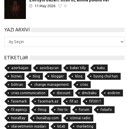
11 May 2026
0
YAZI ARXIVI
Yazı
Arxivi
ETIKETLƏR
azerbaijan
azərbaycan
baker tilly
baku
biznes
blog
blogger
bloq
byung chul han
böhran
change management
crisis
crisis communication
discount
dmcbaku
endirim
facemark
facemark.az
fif.az
fif2017
fil agency
fmcg
fmr tv
forum
fəlsəfə
hunaltay
hunaltay.com
ictimai radio
idarəetmənin əsasları
kitab
marketing