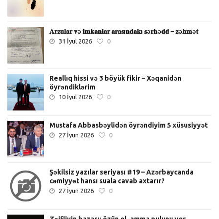
𝐀𝐫𝐳𝐮𝐥𝐚𝐫 𝐯ə 𝐢𝐦𝐤𝐚𝐧𝐥𝐚𝐫 𝐚𝐫𝐚𝐬ı𝐧𝐝𝐚𝐤ı 𝐬ə𝐫𝐡ə𝐝𝐝 – 𝐳ə𝐡𝐦ə𝐭
31 İyul 2026
0
Reallıq hissi və 3 böyük fikir – Xəqanidən
öyrəndiklərim
10 İyul 2026
0
Mustafa Abbasbəylidən öyrəndiyim 5 xüsusiyyət
27 İyun 2026
0
Şəkilsiz yazılar seriyası #19 – Azərbaycanda
cəmiyyət hansı suala cavab axtarır?
27 İyun 2026
0
Zəifliyin bazarı: özün ol, amma pulunu ver