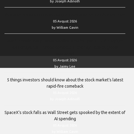
by Joseph Adinolfi
Alphabet’s stock drops as Google loses another key AI executive
05 Avqust 2026
by William Gavin
How Ozempic maker Novo Nordisk blew its lead in GLP-1 weight-
loss drugs. Can Europe compete in the high-stakes global
economy?
05 Avqust 2026
by Jaimy Lee
5 things investors should know about the stock market’s latest
rapid-fire comeback
05 Avqust 2026
by Joseph Adinolfi
SpaceX’s stock falls as Wall Street gets spooked by the extent of
AI spending
05 Avqust 2026
by William Gavin