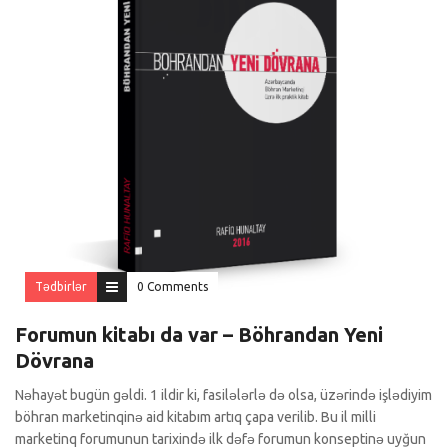
Tədbirlər
0 Comments
Forumun kitabı da var – Böhrandan Yeni
Dövrana
Nəhayət bugün gəldi. 1 ildir ki, fasilələrlə də olsa, üzərində işlədiyim
böhran marketinqinə aid kitabım artıq çapa verilib. Bu il milli
marketinq forumunun tarixində ilk dəfə forumun konseptinə uyğun