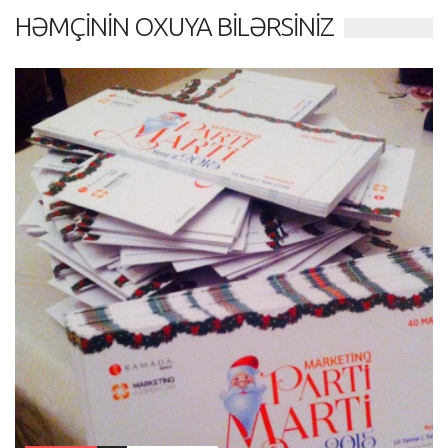
HƏMÇININ OXUYA BILƏRSINIZ