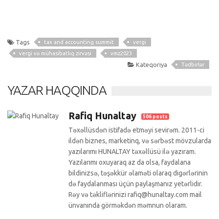
Tags
tax and accounting summit
vergi
vergi və mühasibatlıq zirvəsi
vmz2023
Kateqoriya
Tədbirlər
YAZAR HAQQINDA
Rafiq Hunaltay
506 posts
Təxəllüsdən istifadə etməyi sevirəm. 2011-ci
ildən biznes, marketinq, və sərbəst mövzularda
yazılarımı HUNALTAY təxəllüsü ilə yazıram.
Yazılarımı oxuyaraq az da olsa, faydalana
bildinizsə, təşəkkür əlaməti olaraq digərlərinin
də faydalanması üçün paylaşmanız yetərlidir.
Rəy və təkliflərinizi rafiq@hunaltay.com mail
ünvanında görməkdən məmnun olaram.