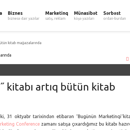
a
Biznes
Marketinq
Münasibət
Sərbəst
biznesə dair yazılar
satış, reklam
köşə yazıları
ordan-burdan
bütün kitab mağazalarında
 kitabı artıq bütün kitab
 ki, 31 oktyabr tarixindən etibarən ˝Bugünün Marketinqi˝kit
arketing Conference
zamanı satışa çıxardığımız bu kitabı hazı