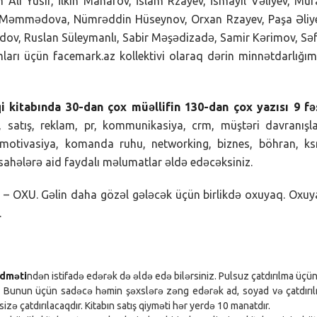
 Ali Yusif, İlkin Manafov, İslam Rzayev, İsmayıl Vəliyev, Mu
r Məmmədova, Nümrəddin Hüseynov, Orxan Rzayev, Paşa Əliy
ov, Ruslan Süleymanlı, Sabir Məşədizadə, Samir Kərimov, Sə
arı üçün facemark.az kollektivi olaraq dərin minnətdarlığım
kitabında 30-dan çox müəllifin 130-dan çox yazısı 9 fəs
 satış, reklam, pr, kommunikasiya, crm, müştəri davranışla
, motivasiya, komanda ruhu, networking, biznes, böhran, k
 sahələrə aid faydalı məlumatlar əldə edəcəksiniz.
 – OXU. Gəlin daha gözəl gələcək üçün birlikdə oxuyaq. Oxu
.
idməti
ndən istifadə edərək də əldə edə bilərsiniz. Pulsuz çatdırılma üçün
Bunun üçün sadəcə həmin şəxslərə zəng edərək ad, soyad və çatdırı
sizə çatdırılacaqdır. Kitabın satış qiyməti hər yerdə 10 manatdır.