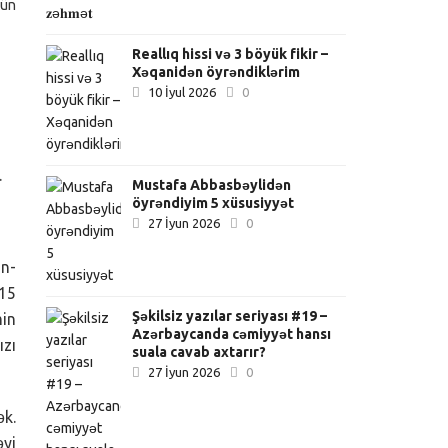
tün
Reallıq hissi və 3 böyük fikir –
Xəqanidən öyrəndiklərim
10 İyul 2026
0
.
Mustafa Abbasbəylidən
öyrəndiyim 5 xüsusiyyət
27 İyun 2026
0
ün-
015
Şəkilsiz yazılar seriyası #19 –
min
Azərbaycanda cəmiyyət hansı
ızı
suala cavab axtarır?
27 İyun 2026
0
ək.
əyi