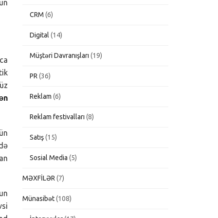
çün
CRM
(6)
Digital
(14)
Müştəri Davranışları
(19)
qca
tik
PR
(36)
nüz
Reklam
(6)
ən
Reklam festivalları
(8)
nün
Satış
(15)
ndə
Sosial Media
(5)
lan
MƏXFİLƏR
(7)
hun
Münasibət
(108)
vsi