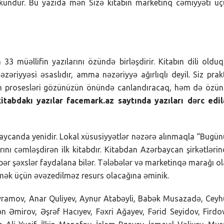
kündür. Bu yazıda mən Sizə kitabın marketinq cəmiyyəti ü
33 müəllifin yazılarını özündə birləşdirir. Kitabın dili oldu
zəriyyəsi əsaslıdır, amma nəzəriyyə ağırlıqlı deyil. Siz prak
həm prosesləri gözünüzün önündə canlandıracaq, həm də özü
itabdakı yazılar facemark.az saytında yazıları dərc edil
rbaycanda yenidir. Lokal xüsusiyyətlər nəzərə alınmaqla “Bugü
arını cəmləşdirən ilk kitabdır. Kitabdan Azərbaycan şirkətləri
bər şəxslər faydalana bilər. Tələbələr və marketinqə marağı o
mək üçün əvəzedilməz resurs olacağına əminik.
Bayramov, Anar Quliyev, Aynur Atabəyli, Babək Musazadə, Cey
ən Əmirov, Əşrəf Hacıyev, Fəxri Ağayev, Fərid Seyidov, Firdo