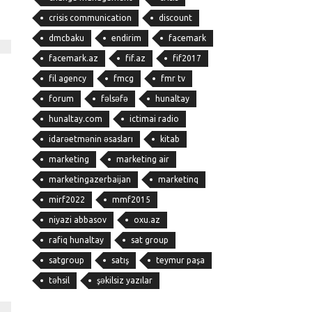
crisis communication
discount
dmcbaku
endirim
facemark
facemark.az
fif.az
fif2017
fil agency
fmcg
fmr tv
forum
fəlsəfə
hunaltay
hunaltay.com
ictimai radio
idarəetmənin əsasları
kitab
marketing
marketing air
marketingazerbaijan
marketinq
mirf2022
mmf2015
niyazi abbasov
oxu.az
rafiq hunaltay
sat group
satgroup
satış
teymur paşa
təhsil
şəkilsiz yazılar