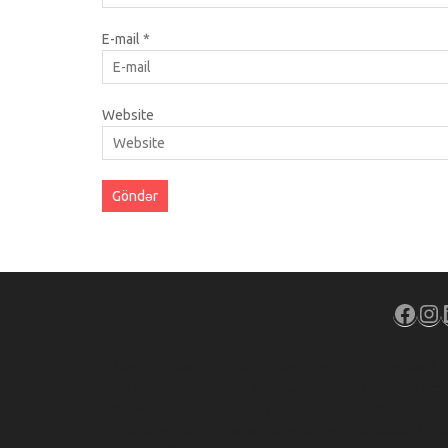
E-mail
*
Website
Face
In
Micron’s stock
‘He’s never been
‘Her bank
falls but is spared
good with
accounts wer
the worst of the
money’: If I set up
stripped bare 
memory-chip
an annuity for my
Medicaid’: My l