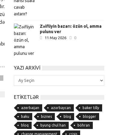
ır.
üzü
ndə
Zəifliyin bazarı: özün ol, amma
pulunu ver
11 May 2026
0
abı
lə…
YAZI ARXIVI
Yazı
m
Arxivi
ETIKETLƏR
azerbaijan
azərbaycan
baker tilly
baku
biznes
blog
blogger
bloq
byung chul han
böhran
change management
crisis