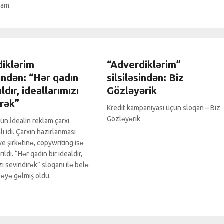
ram.
klərim
0 Comments
Adverdiklərim
0 Comments
iklərim
“Adverdiklərim”
sindən: “Hər qadın
silsiləsindən: Biz
aldır, ideallarımızı
Gözləyərik
irək”
Kredit kampaniyası üçün sloqan – Biz
Gözləyərik
çün İdealın reklam çarxı
ı idi. Çarxın hazırlanması
e şirkətinə, copywriting isə
ıldı. “Hər qadın bir idealdır,
zı sevindirək” sloqanı ilə belə
səyə gəlmiş oldu.