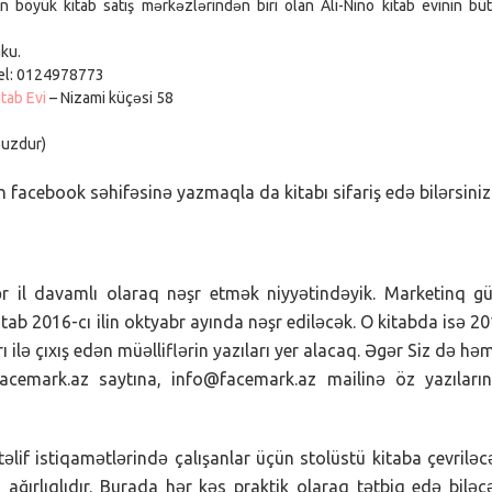
 böyük kitab satış mərkəzlərindən biri olan Ali-Nino kitab evinin bü
ku.
Tel: 0124978773
tab Evi
– Nizami küçəsi 58
suzdur)
n facebook səhifəsinə yazmaqla da kitabı sifariş edə bilərsiniz
r il davamlı olaraq nəşr etmək niyyətindəyik. Marketinq g
itab 2016-cı ilin oktyabr ayında nəşr ediləcək. O kitabda isə 2
lə çıxış edən müəlliflərin yazıları yer alacaq. Əgər Siz də hə
 facemark.az saytına, info@facemark.az mailinə öz yazıların
lif istiqamətlərində çalışanlar üçün stolüstü kitaba çevriləc
ağırlıqlıdır. Burada hər kəs praktik olaraq tətbiq edə biləc