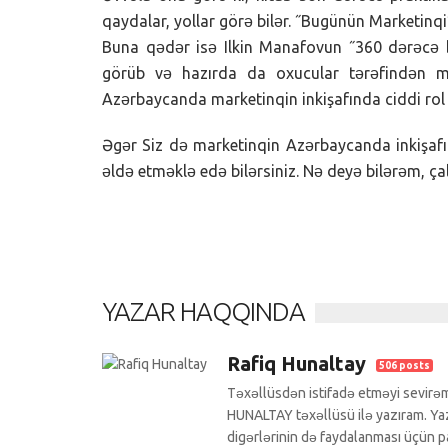
qaydalar, yollar görə bilər. ˝Bugünün Marketinqi
Buna qədər isə Ilkin Manafovun ˝360 dərəcə b
görüb və hazırda da oxucular tərəfindən mar
Azərbaycanda marketinqin inkişafında ciddi r
Əgər Siz də marketinqin Azərbaycanda inkişafın
əldə etməklə edə bilərsiniz. Nə deyə bilərəm, ç
YAZAR HAQQINDA
Rafiq Hunaltay
506 posts
Təxəllüsdən istifadə etməyi sevirəm
HUNALTAY təxəllüsü ilə yazıram. Yazı
digərlərinin də faydalanması üçün pa