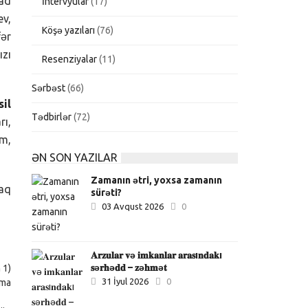
rad
İntervyular
(17)
ev,
Köşə yazıları
(76)
fər
ızı
Resenziyalar
(11)
Sərbəst
(66)
il
Tədbirlər
(72)
rı,
sm,
ƏN SON YAZILAR
Zamanın ətri, yoxsa zamanın
yaq
sürəti?
03 Avqust 2026
0
𝐀𝐫𝐳𝐮𝐥𝐚𝐫 𝐯ə 𝐢𝐦𝐤𝐚𝐧𝐥𝐚𝐫 𝐚𝐫𝐚𝐬ı𝐧𝐝𝐚𝐤ı
𝐬ə𝐫𝐡ə𝐝𝐝 – 𝐳ə𝐡𝐦ə𝐭
 1)
31 İyul 2026
0
lma