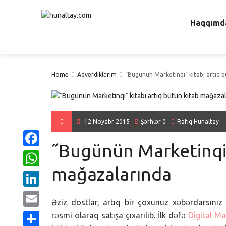
Haqqımd
Home
Adverdiklərim
˝Bugünün Marketinqi˝ kitabı artıq 
12 Noyabr 2015
Şərhlər 0
Rafiq Hunaltay
˝Bugünün Marketinqi˝
Facebook
mağazalarında
WhatsApp
LinkedIn
Əziz dostlar, artıq bir çoxunuz xəbərdarsınız
Email
rəsmi olaraq satışa çıxarılıb. İlk dəfə
Digital M