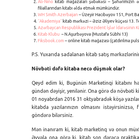
Ali-Nino
kitab mağazaları şəbəkəsi – Şəhərimizin ən
filiallarından kitabı əldə etmək mümkündür.
WH Smith Azerbaijan
– Üzeyir Hacıbəyov 151, Port Ba
˝Akademiya˝
kitab mərkəzi – Əziz Əliyev küçəsi 13. 
Azərbaycan Respublikası Prezident İşlər İdarəsinin Ki
Kitab Klubu
– N.Aşurbəyova (Mustafa Sübhi 13)
Fiksbook.com
– online kitab mağazası (çatdırılma pul
P.S. Yuxarıda sadalanan kitab satış mərkəzlərini
Növbəti dəfə kitaba necə düşmək olar?
Qeyd edim ki, Bugünün Marketinqi kitabını hə
gündən dəyişir, yenilənir. Ona görə də növbəti k
01 noyabrdan 2016 31 oktyabradək köşə yazıları i
kitabda yazılarınızın olmasını istəyirsinizsə,
göndərə bilərsiniz.
Mən inanıram ki, kitab marketinq və onun müxtə
Əvvəla ona görə ki, kitab son dərəcə praktika 