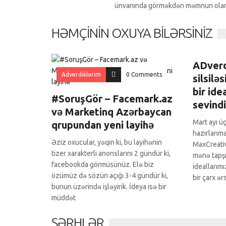
ünvanında görməkdən məmnun ola
HƏMÇININ OXUYA BILƏRSINIZ
Adverdi
ADverd
Adverdiklərim
0 Comments
silsilə
bir ide
#SoruşGör – Facemark.az
sevind
və Marketinq Azərbaycan
Mart ayı ü
qrupundan yeni layihə
hazırlanmal
Əziz oxucular, yəqin ki, bu layihənin
MaxCreativ
tizer xarakterli anonslarını 2 gündür ki,
mənə tapşır
facebookda görmüsünüz. Elə biz
ideallarımı
özümüz də sözün açığı 3-4 gündür ki,
bir çarx ər
bunun üzərində işləyirik. İdeya isə bir
müddət
ŞƏRHLƏR