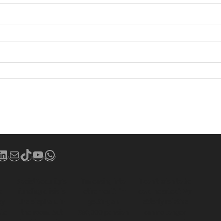
book
stagram
LinkedIn
Mail
TikTok
YouTube
WhatsApp
Social Security’s
‘I’m easing into
‘I don’t wish to be
e
funding crisis is
retirement’: I’m
cold-hearted’: My
by
the elephant in
getting an
elderly relative
ate
the room. But
$80,000 pension
can no longer