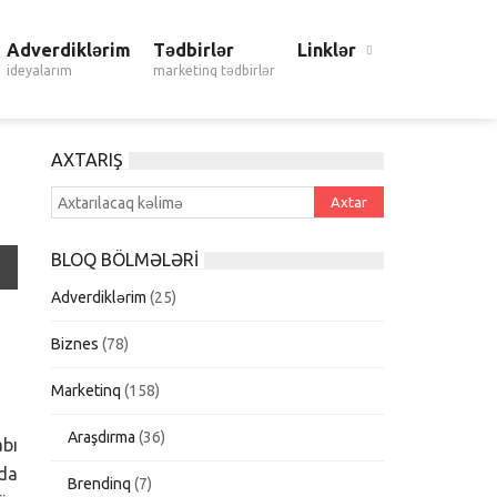
Adverdiklərim
Tədbirlər
Linklər
ideyalarım
marketinq tədbirlər
AXTARIŞ
BLOQ BÖLMƏLƏRI
Adverdiklərim
(25)
Biznes
(78)
Marketinq
(158)
Araşdırma
(36)
abı
rda
Brendinq
(7)