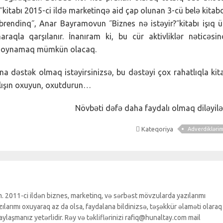
˝kitabı 2015-ci ildə marketinqə aid çap olunan 3-cü belə kitabd
rendinq˝, Anar Bayramovun ˝Biznes nə istəyir?˝kitabı işıq 
aqla qarşılanır. İnanıram ki, bu cür aktivliklər nəticəsi
ol oynamaq mümkün olacaq.
a dəstək olmaq istəyirsinizsə, bu dəstəyi çox rahatlıqla kit
alışın oxuyun, oxutdurun…
Növbəti dəfə daha faydalı olmaq diləyi
Kateqoriya
Adverdikləri
. 2011-ci ildən biznes, marketinq, və sərbəst mövzularda yazılarımı
larımı oxuyaraq az da olsa, faydalana bildinizsə, təşəkkür əlaməti olaraq
ylaşmanız yetərlidir. Rəy və təkliflərinizi rafiq@hunaltay.com mail