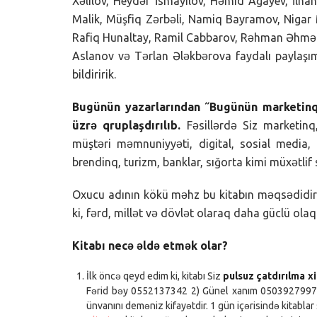
Xəlilov, Heydər İsmayılov, Həmid Ağayev, İlham
Malik, Müşfiq Zərbəli, Namiq Bayramov, Niga
Rafiq Hunaltay, Ramil Cabbarov, Rəhman Əhməd
Aslanov və Tərlan Ələkbərova faydalı paylaşıml
bildiririk.
Bugünün yazarlarından ˝Bugünün marketinqi 
üzrə qruplaşdırılıb.
Fəsillərdə Siz marketinq,
müştəri məmnuniyyəti, digital, sosial media
brendinq, turizm, banklar, sığorta kimi müxətlif
Oxucu adının kökü məhz bu kitabın məqsədidir
ki, fərd, millət və dövlət olaraq daha güclü olaq
Kitabı necə əldə etmək olar?
İlk öncə qeyd edim ki, kitabı Siz
pulsuz çatdırılma x
Fərid bəy 0552137342 2) Günel xanım 0503927997 
ünvanını deməniz kifayətdir. 1 gün içərisində kitablar 