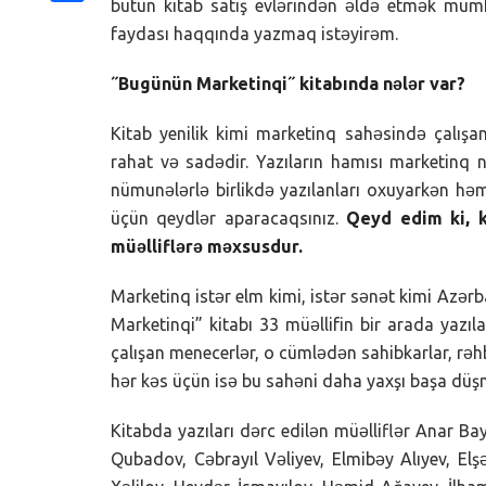
bütün kitab satış evlərindən əldə etmək müm
Share
faydası haqqında yazmaq istəyirəm.
˝Bugünün Marketinqi˝ kitabında nələr var?
Kitab yenilik kimi marketinq sahəsində çalışan 
rahat və sadədir. Yazıların hamısı marketinq nə
nümunələrlə birlikdə yazılanları oxuyarkən 
üçün qeydlər aparacaqsınız.
Qeyd edim ki, k
müəlliflərə məxsusdur.
Marketinq istər elm kimi, istər sənət kimi Azə
Marketinqi” kitabı 33 müəllifin bir arada yazıl
çalışan menecerlər, o cümlədən sahibkarlar, rəh
hər kəs üçün isə bu sahəni daha yaxşı başa düş
Kitabda yazıları dərc edilən müəlliflər Anar 
Qubadov, Cəbrayıl Vəliyev, Elmibəy Alıyev, Elş