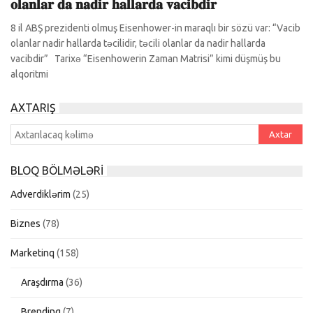
𝐨𝐥𝐚𝐧𝐥𝐚𝐫 𝐝𝐚 𝐧𝐚𝐝𝐢𝐫 𝐡𝐚𝐥𝐥𝐚𝐫𝐝𝐚 𝐯𝐚𝐜𝐢𝐛𝐝𝐢𝐫
8 il ABŞ prezidenti olmuş Eisenhower-in maraqlı bir sözü var: “Vacib
olanlar nadir hallarda təcilidir, təcili olanlar da nadir hallarda
vacibdir” Tarixə “Eisenhowerin Zaman Matrisi” kimi düşmüş bu
alqoritmi
AXTARIŞ
BLOQ BÖLMƏLƏRI
Adverdiklərim
(25)
Biznes
(78)
Marketinq
(158)
Araşdırma
(36)
Brendinq
(7)