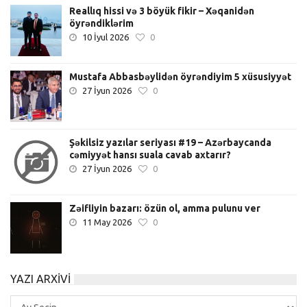
Reallıq hissi və 3 böyük fikir – Xəqanidən
öyrəndiklərim
10 İyul 2026
0
Mustafa Abbasbəylidən öyrəndiyim 5 xüsusiyyət
27 İyun 2026
0
Şəkilsiz yazılar seriyası #19 – Azərbaycanda
cəmiyyət hansı suala cavab axtarır?
27 İyun 2026
0
Zəifliyin bazarı: özün ol, amma pulunu ver
11 May 2026
0
YAZI ARXIVI
Yazı