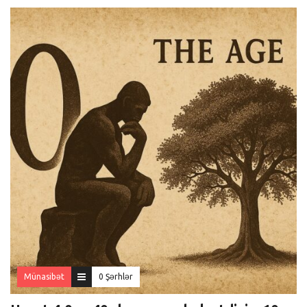
Münasibət
0 Şərhlər