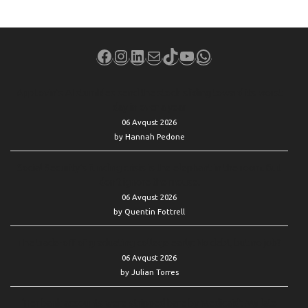
Facebook
Instagram
LinkedIn
Mail
TikTok
YouTube
WhatsApp
AppLovin’s AI stumbles send the stock sliding toward its worst
day in over a year
06 Avqust 2026
by Hannah Pedone
Social Security’s funding crisis is the elephant in the room. But
don’t ignore the mouse.
06 Avqust 2026
by Quentin Fottrell
The trade-off of graduating college early: No debt, but no job?
06 Avqust 2026
by Julian Torres
‘Her bank accounts were stripped bare by Medicaid’: My late