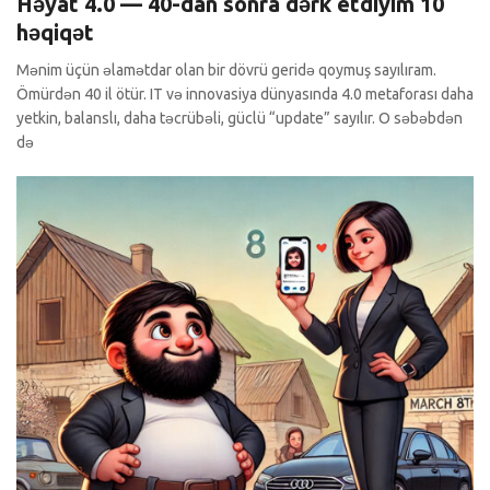
Həyat 4.0 — 40-dan sonra dərk etdiyim 10
həqiqət
Mənim üçün əlamətdar olan bir dövrü geridə qoymuş sayılıram.
Ömürdən 40 il ötür. IT və innovasiya dünyasında 4.0 metaforası daha
yetkin, balanslı, daha təcrübəli, güclü “update” sayılır. O səbəbdən
də