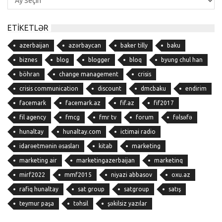
Arxivi
ETIKETLƏR
azerbaijan
azərbaycan
baker tilly
baku
biznes
blog
blogger
bloq
byung chul han
böhran
change management
crisis
crisis communication
discount
dmcbaku
endirim
facemark
facemark.az
fif.az
fif2017
fil agency
fmcg
fmr tv
forum
fəlsəfə
hunaltay
hunaltay.com
ictimai radio
idarəetmənin əsasları
kitab
marketing
marketing air
marketingazerbaijan
marketinq
mirf2022
mmf2015
niyazi abbasov
oxu.az
rafiq hunaltay
sat group
satgroup
satış
teymur paşa
təhsil
şəkilsiz yazılar