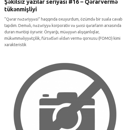
Şəkilsiz yazılar seriyası #16 – Qərarvermə
tükənmişliyi
“Qərar nəzəriyyəsi” haqqında oxuyurdum, özümdə bir suala cavab
tapdım. Deməli, nəzəriyyə korporativ və şəxsi qərarların arxasında
duran məntiqi öyrənir. Önyarğı, müəyyən alışqanlıqlar,
mükəmməliyyətçilik, fürsətləri əldən vermə qorxusu (FOMO) kimi
xarakteristik