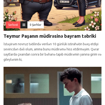
Sərbəst
0 Şərhlər
Teymur Paşanın müdirəsinə bayram təbriki
İstəyirəm novruz tətilində verilən 10 günlük istirahətin bəxş etdiyi
sevincdən dəli olum, amma bunu müdirəmə hiss etdirməyim. Qərar
saytlarda çıxandan sonra bir bəhanə tapıb müdirəmin yanına girim və
gileylənim ki,