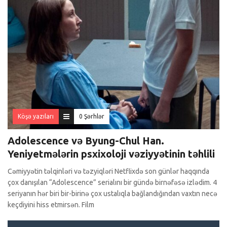
Köşə yazıları
0 Şərhlər
Adolescence və Byung-Chul Han.
Yeniyetmələrin psxixoloji vəziyyətinin təhlili
Cəmiyyətin təlqinləri və təzyiqləri Netflixdə son günlər haqqında
çox danışılan “Adolescence” serialını bir gündə birnəfəsə izlədim. 4
seriyanın hər biri bir-birinə çox ustalıqla bağlandığından vaxtın necə
keçdiyini hiss etmirsən. Film