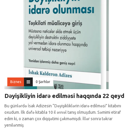
Biznes
0 Şərhlər
Dəyişikliyin idarə edilməsi haqqında 22 qeyd
Bu günlərdə İsak Adizesin “Dəyişikliklərin idarə edilməsi” kitabını
oxudum. İlk dəfə kitabla 10 il əvvəl tanış olmuşdum. Səmimi etiraf
edim ki, o zaman çox diqqətimi çəkməmişdi. İllər sonra təkrar
yenilənmiş