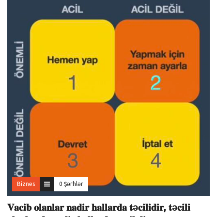
Biznes
0 Şərhlər
𝐕𝐚𝐜𝐢𝐛 𝐨𝐥𝐚𝐧𝐥𝐚𝐫 𝐧𝐚𝐝𝐢𝐫 𝐡𝐚𝐥𝐥𝐚𝐫𝐝𝐚 𝐭ə𝐜𝐢𝐥𝐢𝐝𝐢𝐫, 𝐭ə𝐜𝐢𝐥𝐢