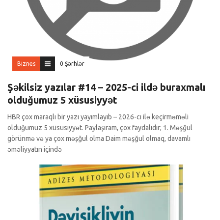
Biznes
0 Şərhlər
Şəkilsiz yazılar #14 – 2025-ci ildə buraxmalı
olduğumuz 5 xüsusiyyət
HBR çox maraqlı bir yazı yayımlayıb – 2026-cı ilə keçirməməli
olduğumuz 5 xüsusiyyət. Paylaşıram, çox faydalıdır; 1. Məşğul
görünmə və ya çox məşğul olma Daim məşğul olmaq, davamlı
əməliyyatın içində