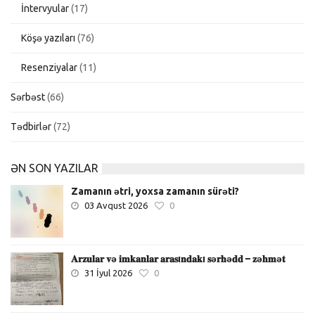
İntervyular
(17)
Köşə yazıları
(76)
Resenziyalar
(11)
Sərbəst
(66)
Tədbirlər
(72)
ƏN SON YAZILAR
Zamanın ətri, yoxsa zamanın sürəti?
03 Avqust 2026
0
𝐀𝐫𝐳𝐮𝐥𝐚𝐫 𝐯ə 𝐢𝐦𝐤𝐚𝐧𝐥𝐚𝐫 𝐚𝐫𝐚𝐬ı𝐧𝐝𝐚𝐤ı 𝐬ə𝐫𝐡ə𝐝𝐝 – 𝐳ə𝐡𝐦ə𝐭
31 İyul 2026
0