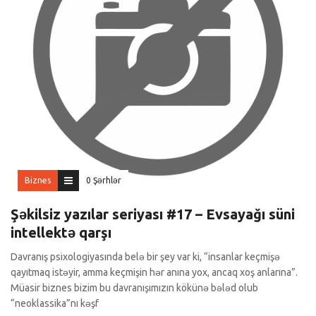
Biznes
0 Şərhlər
Şəkilsiz yazılar seriyası #17 – Evsayağı süni
intellektə qarşı
Davranış psixologiyasında belə bir şey var ki, “insanlar keçmişə
qayıtmaq istəyir, amma keçmişin hər anına yox, ancaq xoş anlarına”.
Müasir biznes bizim bu davranışımızın kökünə bələd olub
“neoklassika”nı kəşf