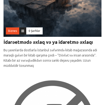
Biznes
0 Şərhlər
İdarəetmədə əxlaq və ya idaretmə əxlaqı
Bu yaxınlarda dostlarla İstanbul səfərimdə kitab mağazasında adı
maraqlı gələn bir kitab qarşıma çıxdı – “Dövlət və insan arasında”.
Kitabı bir az vərəqlədikdən sonra sanki dejavu yaşadım. Uzun
müddətdir toxunmaq