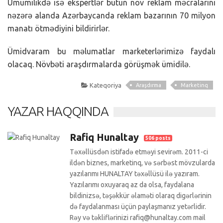
Ümumilikdə isə ekspertlər bütün növ reklam məcralarını
nəzərə alanda Azərbaycanda reklam bazarının 70 milyon
manatı ötmədiyini bildirirlər.
Ümidvaram bu məlumatlar marketerlərimizə faydalı
olacaq. Növbəti araşdırmalarda görüşmək ümidilə.
Kateqoriya
Araşdırma
Marketinq
YAZAR HAQQINDA
Rafiq Hunaltay
506 posts
Təxəllüsdən istifadə etməyi sevirəm. 2011-ci
ildən biznes, marketinq, və sərbəst mövzularda
yazılarımı HUNALTAY təxəllüsü ilə yazıram.
Yazılarımı oxuyaraq az da olsa, faydalana
bildinizsə, təşəkkür əlaməti olaraq digərlərinin
də faydalanması üçün paylaşmanız yetərlidir.
Rəy və təkliflərinizi rafiq@hunaltay.com mail