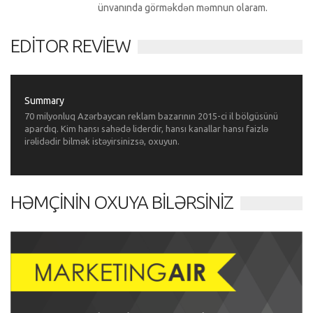
ünvanında görməkdən məmnun olaram.
EDITOR REVIEW
Summary
70 milyonluq Azərbaycan reklam bazarının 2015-ci il bölgüsünü
apardıq. Kim hansı sahədə liderdir, hansı kanallar hansı faizlə
irəlidədir bilmək istəyirsinizsə, oxuyun.
HƏMÇININ OXUYA BILƏRSINIZ