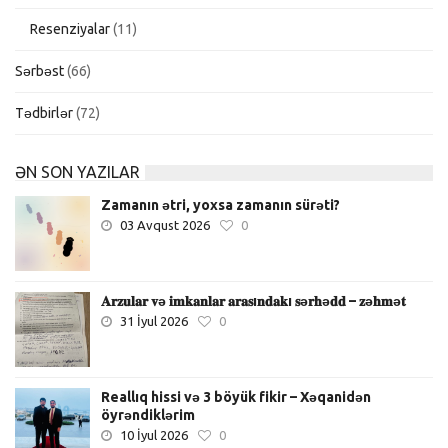
Resenziyalar
(11)
Sərbəst
(66)
Tədbirlər
(72)
ƏN SON YAZILAR
Zamanın ətri, yoxsa zamanın sürəti?
03 Avqust 2026
0
𝐀𝐫𝐳𝐮𝐥𝐚𝐫 𝐯ə 𝐢𝐦𝐤𝐚𝐧𝐥𝐚𝐫 𝐚𝐫𝐚𝐬ı𝐧𝐝𝐚𝐤ı 𝐬ə𝐫𝐡ə𝐝𝐝 – 𝐳ə𝐡𝐦ə𝐭
31 İyul 2026
0
Reallıq hissi və 3 böyük fikir – Xəqanidən
öyrəndiklərim
10 İyul 2026
0