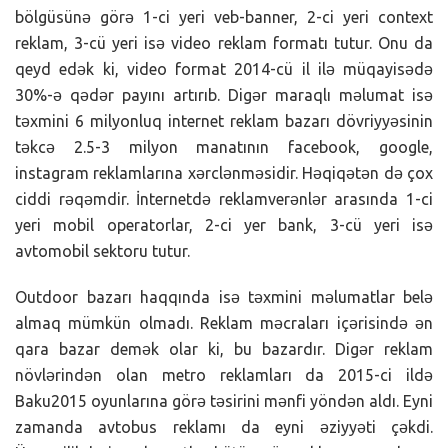
bölgüsünə görə 1-ci yeri veb-banner, 2-ci yeri context
reklam, 3-cü yeri isə video reklam formatı tutur. Onu da
qeyd edək ki, video format 2014-cü il ilə müqayisədə
30%-ə qədər payını artırıb. Digər maraqlı məlumat isə
təxmini 6 milyonluq internet reklam bazarı dövriyyəsinin
təkcə 2.5-3 milyon manatının facebook, google,
instagram reklamlarına xərclənməsidir. Həqiqətən də çox
ciddi rəqəmdir. İnternetdə reklamverənlər arasında 1-ci
yeri mobil operatorlar, 2-ci yer bank, 3-cü yeri isə
avtomobil sektoru tutur.
Outdoor bazarı haqqında isə təxmini məlumatlar belə
almaq mümkün olmadı. Reklam məcraları içərisində ən
qara bazar demək olar ki, bu bazardır. Digər reklam
növlərindən olan metro reklamları da 2015-ci ildə
Baku2015 oyunlarına görə təsirini mənfi yöndən aldı. Eyni
zamanda avtobus reklamı da eyni əziyyəti çəkdi.