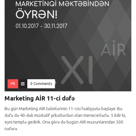
PR
0 Comments
Marketing AİR 11-ci dəfə
Bu gün Marketing AİR təlimlərinin 11-cisi fəaliyyətə başlayır. Bu
dəfə də 40-dək müxtəlif şirkətlərdən olan menecerlərlə. 5 ildir ki,
eyni templə gedirik. Ona görə də bugün AİR məzunlarından 500
nəfərə