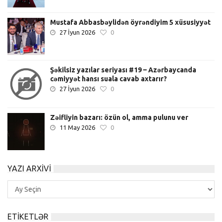
Mustafa Abbasbəylidən öyrəndiyim 5 xüsusiyyət
27 İyun 2026
0
Şəkilsiz yazılar seriyası #19 – Azərbaycanda
cəmiyyət hansı suala cavab axtarır?
27 İyun 2026
0
Zəifliyin bazarı: özün ol, amma pulunu ver
11 May 2026
0
YAZI ARXIVI
Yazı
Arxivi
ETIKETLƏR