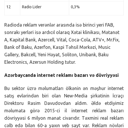
12
Radio Lider
0,3%
Radioda reklam verənlər arasında isə birinci yeri FAB,
sonrakı yerləri isə ardıcıl olaraq Xətai klinikası, Mətanət
A, Kapital Bank, Azercell, Vital, Coca-Cola, ATV+, Mr.Fix,
Bank of Baku, Azerfon, Kaspi Təhsil Mərkəzi, Music
Gallery, Bakcell, Yeni Həyat, Soliton, Unibank, Baku
Electronics, Azersun Holding tutur.
Azərbaycanda internet reklamı bazarı və dövriyyəsi
Bu sektor üzrə məlumatları ölkənin ən məşhur internet
satış evlərindən biri olan New-Media şirkətinin İcraçı
Direktoru Rasim Davudovdan aldım. Əldə etdiyimiz
məlumata görə 2015-ci il internet reklam bazarı
dövriyyəsi 6 milyon manat civarıdır. Təxmini real reklam
cəlb edə bilən 60-a yaxın veb sayt var. Reklam növləri