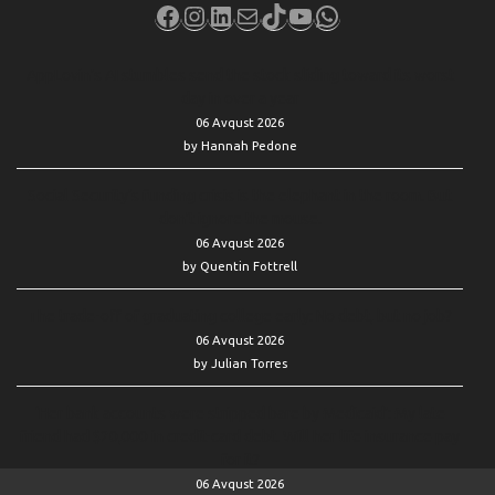
Facebook
Instagram
LinkedIn
Mail
TikTok
YouTube
WhatsApp
AppLovin’s AI stumbles send the stock sliding toward its worst
day in over a year
06 Avqust 2026
by Hannah Pedone
Social Security’s funding crisis is the elephant in the room. But
don’t ignore the mouse.
06 Avqust 2026
by Quentin Fottrell
The trade-off of graduating college early: No debt, but no job?
06 Avqust 2026
by Julian Torres
‘Her bank accounts were stripped bare by Medicaid’: My late
friend had $20,000 in credit-card debt. Will her life insurance pay
for it?
06 Avqust 2026