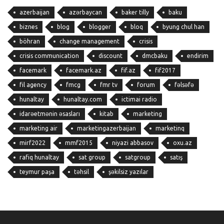
azerbaijan
azərbaycan
baker tilly
baku
biznes
blog
blogger
bloq
byung chul han
böhran
change management
crisis
crisis communication
discount
dmcbaku
endirim
facemark
facemark.az
fif.az
fif2017
fil agency
fmcg
fmr tv
forum
fəlsəfə
hunaltay
hunaltay.com
ictimai radio
idarəetmənin əsasları
kitab
marketing
marketing air
marketingazerbaijan
marketinq
mirf2022
mmf2015
niyazi abbasov
oxu.az
rafiq hunaltay
sat group
satgroup
satış
teymur paşa
təhsil
şəkilsiz yazılar