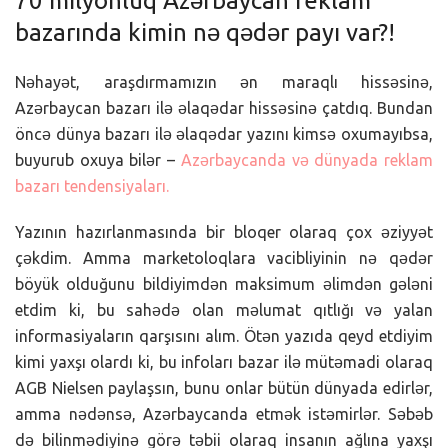
70 milyonluq Azərbaycan reklam
bazarında kimin nə qədər payı var?!
Nəhayət, araşdırmamızın ən maraqlı hissəsinə,
Azərbaycan bazarı ilə əlaqədar hissəsinə çatdıq. Bundan
öncə dünya bazarı ilə əlaqədar yazını kimsə oxumayıbsa,
buyurub oxuya bilər –
Azərbaycanda və dünyada reklam
bazarı tendensiyaları.
Yazının hazırlanmasında bir bloqer olaraq çox əziyyət
çəkdim. Amma marketoloqlara vacibliyinin nə qədər
böyük olduğunu bildiyimdən maksimum əlimdən gələni
etdim ki, bu sahədə olan məlumat qıtlığı və yalan
informasiyaların qarşısını alım. Ötən yazıda qeyd etdiyim
kimi yaxşı olardı ki, bu infoları bazar ilə mütəmadi olaraq
AGB Nielsen paylaşsın, bunu onlar bütün dünyada edirlər,
amma nədənsə, Azərbaycanda etmək istəmirlər. Səbəb
də bilinmədiyinə görə təbii olaraq insanın ağlına yaxşı