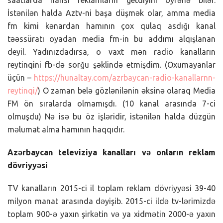
İstənilən halda Aztv-ni başa düşmək olar, amma media
fm kimi kənardan hamının çox qulaq asdığı kanal
təəssüratı oyadan media fm-in bu addımı alqışlanan
deyil. Yadınızdadırsa, o vaxt mən radio kanalların
reytinqini fb-də sorğu şəklində etmişdim. (Oxumayanlar
üçün –
https://hunaltay.com/azrbaycan-radio-kanallarnn-
reytinqi/
) O zaman belə gözlənilənin əksinə olaraq Media
FM ön sıralarda olmamışdı. (10 kanal arasında 7-ci
olmuşdu) Nə isə bu öz işləridir, istənilən halda düzgün
məlumat alma hamının haqqıdır.
Azərbaycan televiziya kanalları və onların reklam
dövriyyəsi
TV kanalların 2015-ci il toplam reklam dövriyyəsi 39-40
milyon manat arasında dəyişib. 2015-ci ildə tv-lərimizdə
toplam 900-ə yaxın şirkətin və ya xidmətin 2000-ə yaxın