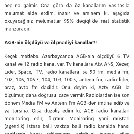
heç nə gəlmir. Ona görə də öz kanallarım vasitəsilə
məlumat əldə etdim. İnanır və əminəm ki, aşağıda
oxuyacağınız məlumatlar 95% dəqiqliklə real statistik
mənzərədir.
AGB-nin ölçdüyü və ölçmədiyi kanallar?!
Keçək mətləbə. Azərbaycanda AGB-nin ölçdüyü 6 TV
kanal və 12 radio kanal var. Tv kanallara Atv, ANS, Xəzər,
Lider, Space, İTV, radio kanallara isə 90 fm, media fm,
102, 106, 106.3, 104, 103, 100.5, antenn fm, radio lider,
araz, avto fm daxildir. Onu deyim ki, Aztv AGB ilə
ölçülmür, daha doğrusu icazə vermir. Radiolardan isə son
dönəm Media FM və Antenn Fm AGB-dən imtina edib və
ya tərsinə. Qısa düzəliş edim ki, AGB radio kanalları
monitorinq edir, ölçmür. Monitorinq yəni müştəri
(agentlik) istəsə bəlli vaxtda bəlli radio kanalda hansı
saatlarda hansı reklamların getdiyini öyrənə bilər.