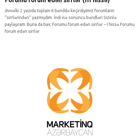
Əvvəlki 2 yazıda toplam 6 bənddə keçirdiyimiz forumların
“sirrlərindən” yazmışdım. İndi isə sonuncu bəndləri Sizinlə
paylaşıram. Buna da bax: Forumu forum edən sirrlər – I hissə Forumu
forum edən sirrlər