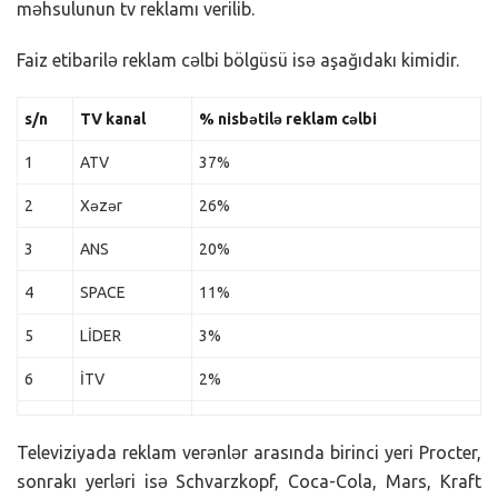
məhsulunun tv reklamı verilib.
Faiz etibarilə reklam cəlbi bölgüsü isə aşağıdakı kimidir.
s/n
TV kanal
% nisbətilə reklam cəlbi
1
ATV
37%
2
Xəzər
26%
3
ANS
20%
4
SPACE
11%
5
LİDER
3%
6
İTV
2%
Televiziyada reklam verənlər arasında birinci yeri Procter,
sonrakı yerləri isə Schvarzkopf, Coca-Cola, Mars, Kraft