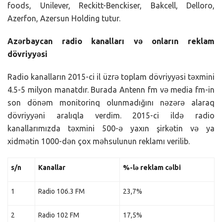
foods, Unilever, Reckitt-Benckiser, Bakcell, Delloro,
Azerfon, Azersun Holding tutur.
Azərbaycan radio kanalları və onların reklam
dövriyyəsi
Radio kanalların 2015-ci il üzrə toplam dövriyyəsi təxmini
4.5-5 milyon manatdır. Burada Antenn fm və media fm-in
son dönəm monitorinq olunmadığını nəzərə alaraq
dövriyyəni aralıqla verdim. 2015-ci ildə radio
kanallarımızda təxmini 500-ə yaxın şirkətin və ya
xidmətin 1000-dən çox məhsulunun reklamı verilib.
s/n
Kanallar
%-lə reklam cəlbi
1
Radio 106.3 FM
23,7%
2
Radio 102 FM
17,5%